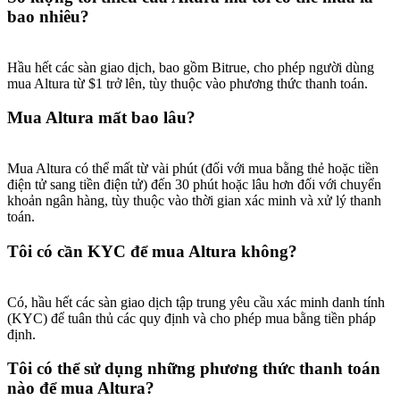
bao nhiêu?
Hầu hết các sàn giao dịch, bao gồm Bitrue, cho phép người dùng
mua Altura từ $1 trở lên, tùy thuộc vào phương thức thanh toán.
Giới thiệu
Mua Altura mất bao lâu?
Mời một người bạn để nhận phần thưởng tiền mặt
BTC Welcome Rewards
Mua Altura có thể mất từ vài phút (đối với mua bằng thẻ hoặc tiền
điện tử sang tiền điện tử) đến 30 phút hoặc lâu hơn đối với chuyển
khoản ngân hàng, tùy thuộc vào thời gian xác minh và xử lý thanh
toán.
Tôi có cần KYC để mua Altura không?
Có, hầu hết các sàn giao dịch tập trung yêu cầu xác minh danh tính
(KYC) để tuân thủ các quy định và cho phép mua bằng tiền pháp
định.
Tôi có thể sử dụng những phương thức thanh toán
BTC Welcome Rewards
nào để mua Altura?