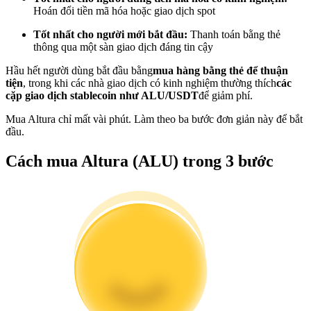
Hoán đổi tiền mã hóa hoặc giao dịch spot
Trở thành Nhà giao dịch Sao chép
Tốt nhất cho người mới bắt đầu:
Thanh toán bằng thẻ
Tận hưởng chia sẻ lợi nhuận và hoa hồng giao dịch sao chép
thông qua một sàn giao dịch đáng tin cậy
Hầu hết người dùng bắt đầu bằng
mua hàng bằng thẻ để thuận
tiện
, trong khi các nhà giao dịch có kinh nghiệm thường thích
các
cặp giao dịch stablecoin như ALU/USDT
để giảm phí.
Mua Altura chỉ mất vài phút. Làm theo ba bước đơn giản này để bắt
đầu.
Cách mua Altura (ALU) trong 3 bước
Thông tin
Phân tích dữ liệu lớn bao gồm thông tin giao dịch, v.v.