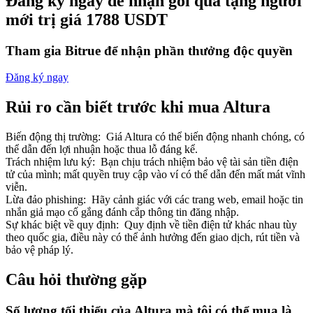
Đăng ký ngay để nhận gói quà tặng người
mới trị giá 1788 USDT
Tham gia Bitrue để nhận phần thưởng độc quyền
Đăng ký ngay
Đối tác Bitrue
Rủi ro cần biết trước khi mua Altura
Biến động thị trường
:
Giá Altura có thể biến động nhanh chóng, có
thể dẫn đến lợi nhuận hoặc thua lỗ đáng kể.
Trách nhiệm lưu ký
:
Bạn chịu trách nhiệm bảo vệ tài sản tiền điện
tử của mình; mất quyền truy cập vào ví có thể dẫn đến mất mát vĩnh
viễn.
Lừa đảo phishing
:
Hãy cảnh giác với các trang web, email hoặc tin
nhắn giả mạo cố gắng đánh cắp thông tin đăng nhập.
Sự khác biệt về quy định
:
Quy định về tiền điện tử khác nhau tùy
Đối tác Bitrue
theo quốc gia, điều này có thể ảnh hưởng đến giao dịch, rút tiền và
Lên đến 65% hoa hồng!
bảo vệ pháp lý.
Câu hỏi thường gặp
Số lượng tối thiểu của Altura mà tôi có thể mua là