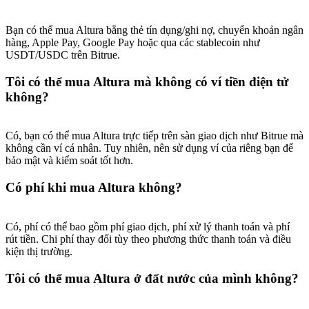
Deposit & Trade BTC to Share 25000 USDT prize pool!
Bạn có thể mua Altura bằng thẻ tín dụng/ghi nợ, chuyển khoản ngân
hàng, Apple Pay, Google Pay hoặc qua các stablecoin như
USDT/USDC trên Bitrue.
Deposit CASHCAT & Win
Tôi có thể mua Altura mà không có ví tiền điện tử
Share 500000 CASHCAT prize pool
không?
Có, bạn có thể mua Altura trực tiếp trên sàn giao dịch như Bitrue mà
Exclusive for BitMart Users
không cần ví cá nhân. Tuy nhiên, nên sử dụng ví của riêng bạn để
bảo mật và kiểm soát tốt hơn.
Register & Trade to Win 500,000 USDT
Có phí khi mua Altura không?
Có, phí có thể bao gồm phí giao dịch, phí xử lý thanh toán và phí
Precious Metals Trading Carnival
rút tiền. Chi phí thay đổi tùy theo phương thức thanh toán và điều
kiện thị trường.
Trade Gold & Silver · 33,333 USDT Bonus
Tôi có thể mua Altura ở đất nước của mình không?