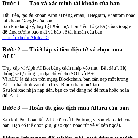
Bước
1 —
Tạo và xác minh tài khoản của bạn
Đầu tiên, tạo tài khoản Alph.ai bằng email, Telegram, Phantom hoặc
tài khoản Google của bạn.
Sau khi đăng ký, hãy bật Xác thực Hai Yếu Tố (2FA) của Google
Đầu tư cố định và quản lý tài chính
để tăng cường bảo mật và bảo vệ tài khoản của bạn.
Tạo tài khoản Alph.ai
>
Tận hưởng việc quản lý tài chính hiện tại và thu nhập lâu dài
Bước
2 —
Thiết lập ví tiền điện tử và chọn mua
ALU
Truy cập ví Alph AI Bot bằng cách nhấp vào nút "Bắt đầu". Hệ
thống sẽ tự động tạo địa chỉ ví cho SOL và BSC.
Vì ALU là tài sản trên mạng Blockchain, bạn cần nạp một lượng
ALU nhất định vào địa chỉ ví Blockchain mới tạo.
Sau khi xác nhận nạp tiền, bạn có thể dùng nó để mua hoặc hoán
đổi ALU.
Staking 101
Bước
3 —
Hoàn tất giao dịch mua Altura của bạn
Tìm hiểu về kiếm thu nhập thụ động
Sau khi lệnh hoàn tất, ALU sẽ xuất hiện trong ví sàn giao dịch của
Bitrue
AI
bạn. Bạn có thể chọn giữ, giao dịch hoặc rút về ví bên ngoài.