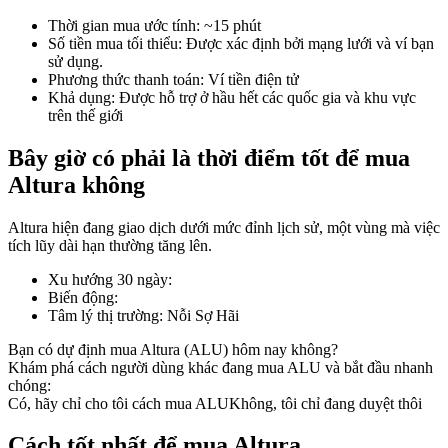
Thời gian mua ước tính
:
~15 phút
Số tiền mua tối thiểu
:
Được xác định bởi mạng lưới và ví bạn
sử dụng.
Phương thức thanh toán
:
Ví tiền điện tử
COIN-M Futures
Khả dụng
:
Được hỗ trợ ở hầu hết các quốc gia và khu vực
trên thế giới
Futures sử dụng token làm tài sản thế chấp
Bây giờ có phải là thời điểm tốt để mua
Altura không
TradFi
Altura hiện đang giao dịch dưới mức đỉnh lịch sử, một vùng mà việc
Phái sinh cổ phiếu, ngoại hối, kim loại quý và hàng hóa
tích lũy dài hạn thường tăng lên.
Xu hướng 30 ngày
:
Biến động
:
Tâm lý thị trường
:
Nỗi Sợ Hãi
Bạn có dự định mua Altura (ALU) hôm nay không?
Khám phá cách người dùng khác đang mua ALU và bắt đầu nhanh
chóng:
Có, hãy chỉ cho tôi cách mua ALU
Không, tôi chỉ đang duyệt thôi
USDC Futures vĩnh cửu
Cách tốt nhất để mua Altura