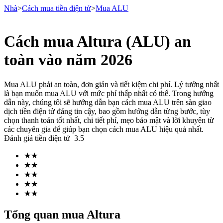
Nhà
>
Cách mua tiền điện tử
>
Mua ALU
Cách mua Altura (ALU) an
Hợp đồng tương lai
toàn vào năm 2026
Mua ALU phải an toàn, đơn giản và tiết kiệm chi phí. Lý tưởng nhất
là bạn muốn mua ALU với mức phí thấp nhất có thể. Trong hướng
dẫn này, chúng tôi sẽ hướng dẫn bạn cách mua ALU trên sàn giao
dịch tiền điện tử đáng tin cậy, bao gồm hướng dẫn từng bước, tùy
chọn thanh toán tốt nhất, chi tiết phí, mẹo bảo mật và lời khuyên từ
các chuyên gia để giúp bạn chọn cách mua ALU hiệu quả nhất.
Đánh giá tiền điện tử
3.5
USDT Futures
★
★
★
★
Futures sử dụng USDT làm tài sản thế chấp
★
★
★
★
★
★
Tổng quan mua Altura