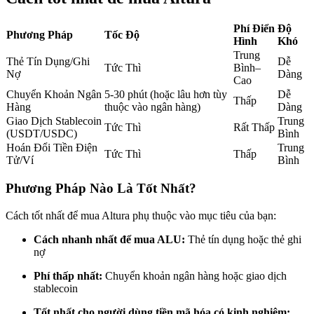
Futures sử dụng USDC làm tài sản thế chấp
Phí Điển
Độ
Phương Pháp
Tốc Độ
Hình
Khó
Trung
Thẻ Tín Dụng/Ghi
Dễ
Tức Thì
Bình–
Nợ
Dàng
Cao
Chuyển Khoản Ngân
5-30 phút (hoặc lâu hơn tùy
Dễ
Thấp
Hàng
thuộc vào ngân hàng)
Dàng
Giao Dịch Stablecoin
Trung
Tức Thì
Rất Thấp
(USDT/USDC)
Bình
Hoán Đổi Tiền Điện
Trung
Tức Thì
Thấp
Sao chép Giao dịch
Tử/Ví
Bình
Tham gia cùng các nhà giao dịch hàng đầu
Phương Pháp Nào Là Tốt Nhất?
Cách tốt nhất để mua Altura phụ thuộc vào mục tiêu của bạn:
Cách nhanh nhất để mua ALU:
Thẻ tín dụng hoặc thẻ ghi
nợ
Phí thấp nhất:
Chuyển khoản ngân hàng hoặc giao dịch
stablecoin
Tốt nhất cho người dùng tiền mã hóa có kinh nghiệm: