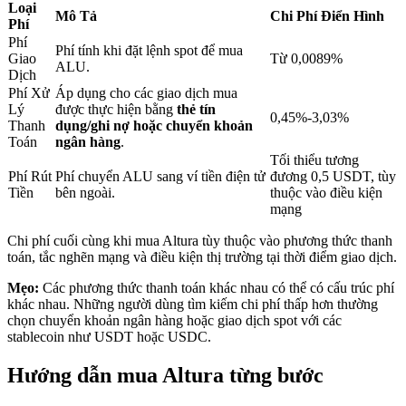
Loại
Mô Tả
Chi Phí Điển Hình
Phí
Phí
Phí tính khi đặt lệnh spot để mua
Khóa BTR
Giao
Từ 0,0089%
ALU.
Dịch
Đầu tư độc quyền cho người nắm giữ BTR
Phí Xử
Áp dụng cho các giao dịch mua
Lý
được thực hiện bằng
thẻ tín
0,45%-3,03%
Thanh
dụng/ghi nợ hoặc chuyển khoản
Toán
ngân hàng
.
Tối thiểu tương
Phí Rút
Phí chuyển ALU sang ví tiền điện tử
đương 0,5 USDT, tùy
Tiền
bên ngoài.
thuộc vào điều kiện
mạng
Chi phí cuối cùng khi mua Altura tùy thuộc vào phương thức thanh
toán, tắc nghẽn mạng và điều kiện thị trường tại thời điểm giao dịch.
Khoản vay
Mẹo:
Các phương thức thanh toán khác nhau có thể có cấu trúc phí
Dịch vụ vay được hỗ trợ bằng tiền điện tử
khác nhau. Những người dùng tìm kiếm chi phí thấp hơn thường
chọn chuyển khoản ngân hàng hoặc giao dịch spot với các
stablecoin như USDT hoặc USDC.
Hướng dẫn mua Altura từng bước