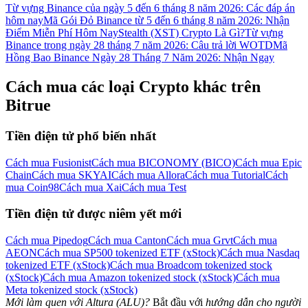
Từ vựng Binance của ngày 5 đến 6 tháng 8 năm 2026: Các đáp án
Đăng nhập
Đăng ký
hôm nay
Mã Gói Đỏ Binance từ 5 đến 6 tháng 8 năm 2026: Nhận
Điểm Miễn Phí Hôm Nay
Stealth (XST) Crypto Là Gì?
Từ vựng
Binance trong ngày 28 tháng 7 năm 2026: Câu trả lời WOTD
Mã
Hồng Bao Binance Ngày 28 Tháng 7 Năm 2026: Nhận Ngay
Cách mua các loại Crypto khác trên
Bitrue
Tiền điện tử phổ biến nhất
Đăng nhập
Đăng ký
Cách mua Fusionist
Cách mua BICONOMY (BICO)
Cách mua Epic
Chain
Cách mua SKYAI
Cách mua Allora
Cách mua Tutorial
Cách
mua Coin98
Cách mua Xai
Cách mua Test
Tiền điện tử được niêm yết mới
Cách mua Pipedog
Cách mua Canton
Cách mua Grvt
Cách mua
AEON
Cách mua SP500 tokenized ETF (xStock)
Cách mua Nasdaq
Tải ứng dụng
tokenized ETF (xStock)
Cách mua Broadcom tokenized stock
(xStock)
Cách mua Amazon tokenized stock (xStock)
Cách mua
Bitrue
Meta tokenized stock (xStock)
Mới làm quen với Altura (ALU)?
Bắt đầu với
hướng dẫn cho người