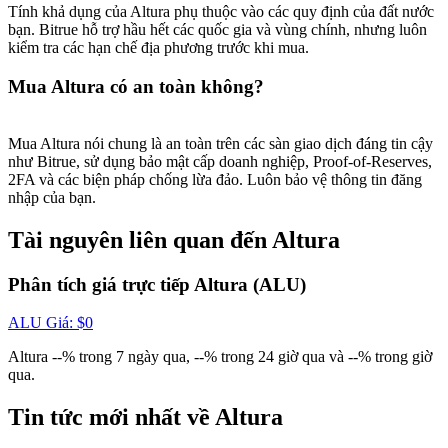
USDT New User Exclusive 10% APR
Tính khả dụng của Altura phụ thuộc vào các quy định của đất nước
bạn. Bitrue hỗ trợ hầu hết các quốc gia và vùng chính, nhưng luôn
USDT Flexible Staking | Daily Rewards
kiểm tra các hạn chế địa phương trước khi mua.
Mua Altura có an toàn không?
BTC New User Exclusive: 6.5% APR
Mua Altura nói chung là an toàn trên các sàn giao dịch đáng tin cậy
BTC Flexible Staking | Daily Rewards
như Bitrue, sử dụng bảo mật cấp doanh nghiệp, Proof-of-Reserves,
2FA và các biện pháp chống lừa đảo. Luôn bảo vệ thông tin đăng
nhập của bạn.
Tài nguyên liên quan đến Altura
Phân tích giá trực tiếp Altura (ALU)
ALU
Giá
: $
0
Altura --% trong 7 ngày qua, --% trong 24 giờ qua và --% trong giờ
Thêm sự kiện
qua.
Nhận giải thưởng và phần thưởng độc quyền
Tin tức mới nhất về Altura
Trung tâm phần thưởng