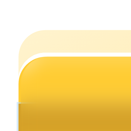
Staking
Lợi nhuận cao và truy cập ngay lập tức
Launchpool
Đặt cọc linh hoạt để kiếm được các token phổ biến.