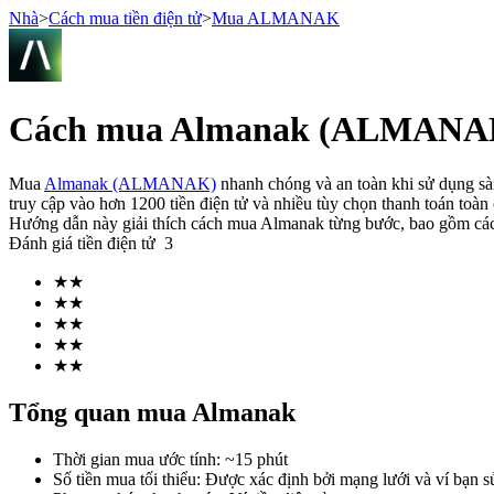
Nhà
>
Cách mua tiền điện tử
>
Mua ALMANAK
Hợp đồng tương lai
Cách mua Almanak (ALMANAK)
Mua
Almanak (ALMANAK)
nhanh chóng và an toàn khi sử dụng sàn
truy cập vào hơn 1200 tiền điện tử và nhiều tùy chọn thanh toán toàn 
Hướng dẫn này giải thích cách mua Almanak từng bước, bao gồm các
Đánh giá tiền điện tử
3
★
★
★
★
★
★
USDT Futures
★
★
★
★
Futures sử dụng USDT làm tài sản thế chấp
Tổng quan mua Almanak
Thời gian mua ước tính
:
~15 phút
Số tiền mua tối thiểu
:
Được xác định bởi mạng lưới và ví bạn s