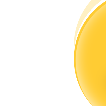
Trở thành Nhà giao dịch Sao chép
Tận hưởng chia sẻ lợi nhuận và hoa hồng giao dịch sao chép
Thông tin
Phân tích dữ liệu lớn bao gồm thông tin giao dịch, v.v.