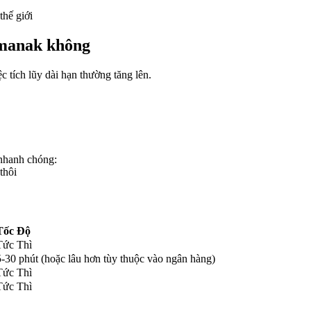
thế giới
Almanak không
 tích lũy dài hạn thường tăng lên.
hanh chóng:
thôi
Tốc Độ
Tức Thì
5-30 phút (hoặc lâu hơn tùy thuộc vào ngân hàng)
Tức Thì
Tức Thì