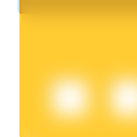
Khóa BTR
Đầu tư độc quyền cho người nắm giữ BTR
Khoản vay
Dịch vụ vay được hỗ trợ bằng tiền điện tử