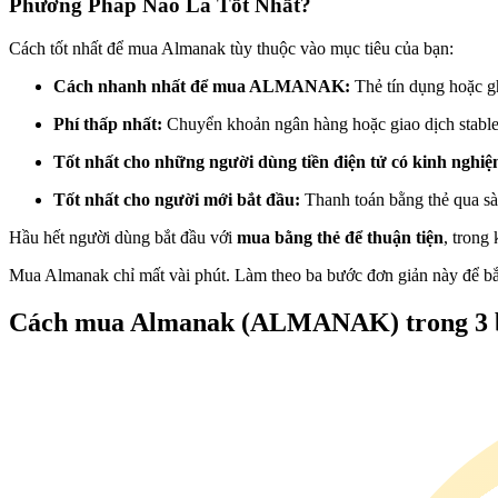
Phương Pháp Nào Là Tốt Nhất?
Futures sử dụng USDC làm tài sản thế chấp
Cách tốt nhất để mua Almanak tùy thuộc vào mục tiêu của bạn:
Cách nhanh nhất để mua ALMANAK:
Thẻ tín dụng hoặc g
Phí thấp nhất:
Chuyển khoản ngân hàng hoặc giao dịch stabl
Tốt nhất cho những người dùng tiền điện tử có kinh nghi
Tốt nhất cho người mới bắt đầu:
Thanh toán bằng thẻ qua sà
Hầu hết người dùng bắt đầu với
mua bằng thẻ để thuận tiện
, trong
Sao chép Giao dịch
Mua Almanak chỉ mất vài phút. Làm theo ba bước đơn giản này để bắ
Tham gia cùng các nhà giao dịch hàng đầu
Cách mua Almanak (ALMANAK) trong 3 