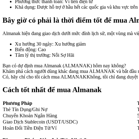
Phương thức thanh toán
:
Ví tiền điện tử
Khả dụng
:
Được hỗ trợ ở hầu hết các quốc gia và khu vực trên 
Bây giờ có phải là thời điểm tốt để mua 
COIN-M Futures
Almanak hiện đang giao dịch dưới mức đỉnh lịch sử, một vùng mà việc
Futures sử dụng token làm tài sản thế chấp
Xu hướng 30 ngày
:
Xu hướng giảm
Biến động
:
Cao
Tâm lý thị trường
:
Nỗi Sợ Hãi
TradFi
Bạn có dự định mua Almanak (ALMANAK) hôm nay không?
Khám phá cách người dùng khác đang mua ALMANAK và bắt đầu n
Phái sinh cổ phiếu, ngoại hối, kim loại quý và hàng hóa
Có, hãy chỉ cho tôi cách mua ALMANAK
Không, tôi chỉ đang duyệt 
Cách tốt nhất để mua Almanak
Phương Pháp
Thẻ Tín Dụng/Ghi Nợ
Chuyển Khoản Ngân Hàng
Giao Dịch Stablecoin (USDT/USDC)
Hoán Đổi Tiền Điện Tử/Ví
USDC Futures vĩnh cửu