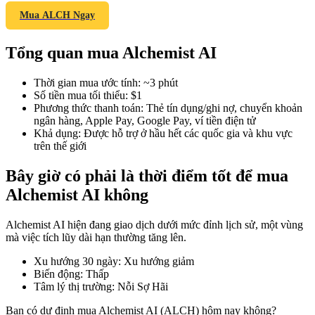
Mua ALCH Ngay
Tổng quan mua Alchemist AI
COIN-M Futures
Thời gian mua ước tính
:
~3 phút
Futures sử dụng token làm tài sản thế chấp
Số tiền mua tối thiểu
:
$1
Phương thức thanh toán
:
Thẻ tín dụng/ghi nợ, chuyển khoản
ngân hàng, Apple Pay, Google Pay, ví tiền điện tử
Khả dụng
:
Được hỗ trợ ở hầu hết các quốc gia và khu vực
TradFi
trên thế giới
Phái sinh cổ phiếu, ngoại hối, kim loại quý và hàng hóa
Bây giờ có phải là thời điểm tốt để mua
Alchemist AI không
Alchemist AI hiện đang giao dịch dưới mức đỉnh lịch sử, một vùng
mà việc tích lũy dài hạn thường tăng lên.
Xu hướng 30 ngày
:
Xu hướng giảm
Biến động
:
Thấp
Tâm lý thị trường
:
Nỗi Sợ Hãi
USDC Futures vĩnh cửu
Bạn có dự định mua Alchemist AI (ALCH) hôm nay không?