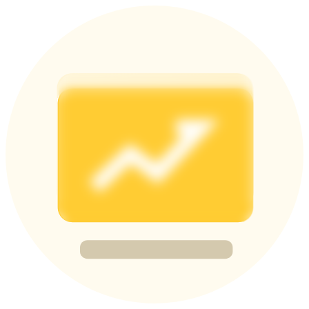
Deposit & Trade BTC to Share 25000 USDT prize pool!
Deposit CASHCAT & Win
Share 500000 CASHCAT prize pool
Exclusive for BitMart Users
Register & Trade to Win 500,000 USDT
Precious Metals Trading Carnival
Trade Gold & Silver · 33,333 USDT Bonus