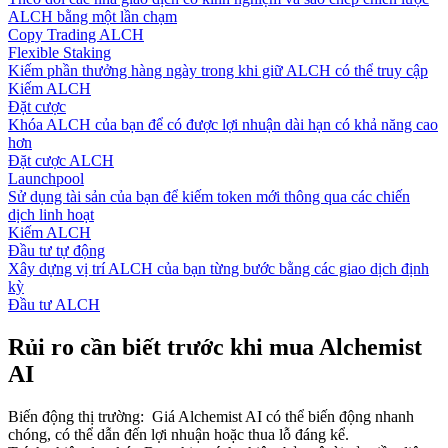
ALCH bằng một lần chạm
Copy Trading ALCH
Flexible Staking
Kiếm phần thưởng hàng ngày trong khi giữ ALCH có thể truy cập
Kiếm ALCH
Đặt cược
Khóa ALCH của bạn để có được lợi nhuận dài hạn có khả năng cao
hơn
Đặt cược ALCH
Launchpool
Sử dụng tài sản của bạn để kiếm token mới thông qua các chiến
dịch linh hoạt
Kiếm ALCH
Đầu tư tự động
Xây dựng vị trí ALCH của bạn từng bước bằng các giao dịch định
kỳ
Đầu tư ALCH
Rủi ro cần biết trước khi mua Alchemist
AI
Biến động thị trường
:
Giá Alchemist AI có thể biến động nhanh
chóng, có thể dẫn đến lợi nhuận hoặc thua lỗ đáng kể.