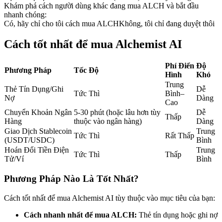
Khám phá cách người dùng khác đang mua ALCH và bắt đầu
Futures sử dụng USDC làm tài sản thế chấp
nhanh chóng:
Có, hãy chỉ cho tôi cách mua ALCH
Không, tôi chỉ đang duyệt thôi
Cách tốt nhất để mua Alchemist AI
Phí Điển
Độ
Phương Pháp
Tốc Độ
Hình
Khó
Trung
Thẻ Tín Dụng/Ghi
Dễ
Tức Thì
Bình–
Nợ
Dàng
Cao
Sao chép Giao dịch
Chuyển Khoản Ngân
5-30 phút (hoặc lâu hơn tùy
Dễ
Thấp
Hàng
thuộc vào ngân hàng)
Dàng
Tham gia cùng các nhà giao dịch hàng đầu
Giao Dịch Stablecoin
Trung
Tức Thì
Rất Thấp
(USDT/USDC)
Bình
Hoán Đổi Tiền Điện
Trung
Tức Thì
Thấp
Tử/Ví
Bình
Phương Pháp Nào Là Tốt Nhất?
Cách tốt nhất để mua Alchemist AI tùy thuộc vào mục tiêu của bạn:
Cách nhanh nhất để mua ALCH:
Thẻ tín dụng hoặc ghi nợ