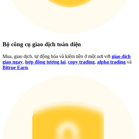
Đăng nhập
Đăng ký
Bộ công cụ giao dịch toàn diện
Mua, giao dịch, tự động hóa và kiếm tiền ở một nơi với
giao dịch
giao ngay
,
hợp đồng tương lai
,
copy trading
,
alpha trading
và
Đăng nhập
Đăng ký
Bitrue Earn
.
Tải ứng dụng
Bitrue