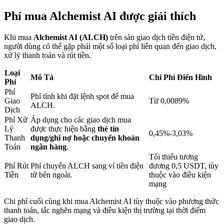
Phí mua Alchemist AI được giải thích
Khóa BTR
Khi mua
Alchemist AI (ALCH)
trên sàn giao dịch tiền điện tử,
người dùng có thể gặp phải một số loại phí liên quan đến giao dịch,
Đầu tư độc quyền cho người nắm giữ BTR
xử lý thanh toán và rút tiền.
Loại
Mô Tả
Chi Phí Điển Hình
Phí
Phí
Phí tính khi đặt lệnh spot để mua
Giao
Từ 0,0089%
ALCH.
Dịch
Phí Xử
Áp dụng cho các giao dịch mua
Lý
được thực hiện bằng
thẻ tín
0,45%-3,03%
Thanh
dụng/ghi nợ hoặc chuyển khoản
Toán
ngân hàng
.
Khoản vay
Tối thiểu tương
Phí Rút
Phí chuyển ALCH sang ví tiền điện
đương 0,5 USDT, tùy
Dịch vụ vay được hỗ trợ bằng tiền điện tử
Tiền
tử bên ngoài.
thuộc vào điều kiện
mạng
Chi phí cuối cùng khi mua Alchemist AI tùy thuộc vào phương thức
thanh toán, tắc nghẽn mạng và điều kiện thị trường tại thời điểm
giao dịch.