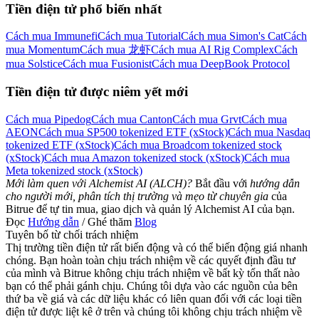
Tiền điện tử phổ biến nhất
Cách mua Immunefi
Cách mua Tutorial
Cách mua Simon's Cat
Cách
mua Momentum
Cách mua 龙虾
Cách mua AI Rig Complex
Cách
mua Solstice
Cách mua Fusionist
Cách mua DeepBook Protocol
Tiền điện tử được niêm yết mới
Cách mua Pipedog
Cách mua Canton
Cách mua Grvt
Cách mua
AEON
Cách mua SP500 tokenized ETF (xStock)
Cách mua Nasdaq
tokenized ETF (xStock)
Cách mua Broadcom tokenized stock
(xStock)
Cách mua Amazon tokenized stock (xStock)
Cách mua
Meta tokenized stock (xStock)
Mới làm quen với Alchemist AI (ALCH)?
Bắt đầu với
hướng dẫn
cho người mới, phân tích thị trường và mẹo từ chuyên gia
của
Bitrue để tự tin mua, giao dịch và quản lý Alchemist AI của bạn.
Đọc
Hướng dẫn
/ Ghé thăm
Blog
Tuyên bố từ chối trách nhiệm
Thị trường tiền điện tử rất biến động và có thể biến động giá nhanh
chóng. Bạn hoàn toàn chịu trách nhiệm về các quyết định đầu tư
của mình và Bitrue không chịu trách nhiệm về bất kỳ tổn thất nào
bạn có thể phải gánh chịu. Chúng tôi dựa vào các nguồn của bên
thứ ba về giá và các dữ liệu khác có liên quan đối với các loại tiền
điện tử được liệt kê ở trên và chúng tôi không chịu trách nhiệm về