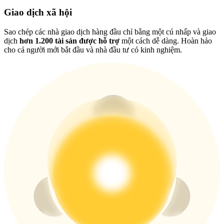
USDT New User Exclusive 10% APR
Giao dịch xã hội
USDT Flexible Staking | Daily Rewards
Sao chép các nhà giao dịch hàng đầu chỉ bằng một cú nhấp và giao
dịch
hơn 1.200 tài sản được hỗ trợ
một cách dễ dàng. Hoàn hảo
cho cả người mới bắt đầu và nhà đầu tư có kinh nghiệm.
BTC New User Exclusive: 6.5% APR
BTC Flexible Staking | Daily Rewards
Thêm sự kiện
Nhận giải thưởng và phần thưởng độc quyền
Trung tâm phần thưởng