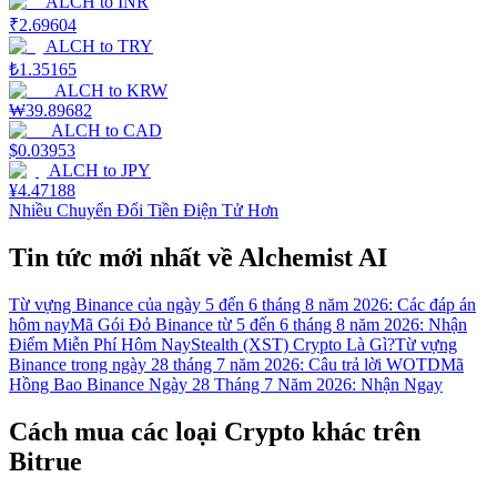
ALCH
to
INR
₹
2.69604
ALCH
to
TRY
₺
1.35165
ALCH
to
KRW
₩
39.89682
ALCH
to
CAD
$
0.03953
ALCH
to
JPY
¥
4.47188
Nhiều Chuyển Đổi Tiền Điện Tử Hơn
Tin tức mới nhất về Alchemist AI
Từ vựng Binance của ngày 5 đến 6 tháng 8 năm 2026: Các đáp án
hôm nay
Mã Gói Đỏ Binance từ 5 đến 6 tháng 8 năm 2026: Nhận
Điểm Miễn Phí Hôm Nay
Stealth (XST) Crypto Là Gì?
Từ vựng
Binance trong ngày 28 tháng 7 năm 2026: Câu trả lời WOTD
Mã
Hồng Bao Binance Ngày 28 Tháng 7 Năm 2026: Nhận Ngay
Cách mua các loại Crypto khác trên
Bitrue