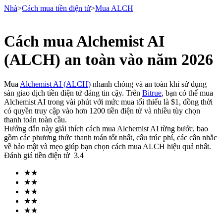
Nhà
>
Cách mua tiền điện tử
>
Mua ALCH
Cách mua Alchemist AI
Hợp đồng tương lai
(ALCH) an toàn vào năm 2026
Mua
Alchemist AI (ALCH)
nhanh chóng và an toàn khi sử dụng
sàn giao dịch tiền điện tử đáng tin cậy. Trên
Bitrue
, bạn có thể mua
Alchemist AI trong vài phút với mức mua tối thiểu là $1, đồng thời
có quyền truy cập vào hơn 1200 tiền điện tử và nhiều tùy chọn
thanh toán toàn cầu.
Hướng dẫn này giải thích cách mua Alchemist AI từng bước, bao
gồm các phương thức thanh toán tốt nhất, cấu trúc phí, các cân nhắc
về bảo mật và mẹo giúp bạn chọn cách mua ALCH hiệu quả nhất.
USDT Futures
Đánh giá tiền điện tử
3.4
Futures sử dụng USDT làm tài sản thế chấp
★
★
★
★
★
★
★
★
★
★