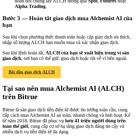
hoán đổi chúng lấy ALCH thông qua
Spot
,
Futures
hoặc
Alpha Trading
.
Bước
3 —
Hoàn tất giao dịch mua Alchemist AI của
bạn
Giới thiệu
Sau khi chọn phương thức thanh toán hoặc cặp giao dịch ưa thích,
nhập số lượng ALCH bạn muốn mua và xác nhận giao dịch.
Mời một người bạn để nhận phần thưởng tiền mặt
Sau khi lệnh hoàn tất,
ALCH của bạn sẽ xuất hiện trong ví sàn
BTC Welcome Rewards
giao dịch
, nơi bạn có thể giữ, giao dịch hoặc rút về ví bên ngoài.
Bắt đầu giao dịch ALCH
Tại sao nên mua Alchemist AI (ALCH)
trên Bitrue
Bitrue là sàn giao dịch tiền điện tử được tin tưởng toàn cầu, cung
cấp cách mua Alchemist AI an toàn, nhanh chóng và linh hoạt. Kể
từ năm 2018, Bitrue đã phục vụ
hơn 41 triệu người dùng trên
toàn thế giới
, cung cấp cơ sở hạ tầng giao dịch đáng tin cậy và
BTC Welcome Rewards
nhiều dịch vụ tiền điện tử đa dạng.