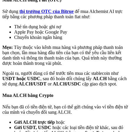
Sử dụng
thị trường OTC của Bitrue
để mua Alchemist AI trực
tiếp bằng các phương pháp thanh toán fiat như:
Thẻ tín dụng hoặc ghi nợ
Apple Pay hoặc Google Pay
Đối tác Bitrue
Chuyển khoản ngân hàng
Mẹo:
Tùy thuộc vào kênh mua hàng và phương pháp thanh toán
bạn chọn, lần mua hàng đầu tiên của bạn có thể yêu cầu liên kết
danh tính và thông tin thanh toán của bạn. Quá trình này thường
được hoàn thành trong vài phút.
Ngoài ra, người dùng có thể trước tiên mua các stablecoin như
USDT hoặc USDC
, sau đó hoán đổi chúng lấy
ALCH
bằng cách
sử dụng
ALCH/USDT
or
ALCH/USDC
cặp giao dịch spot.
Đối tác Bitrue
Mua ALCH bằng Crypto
Lên đến 65% hoa hồng!
Nếu bạn đã có tiền điện tử, bạn có thể gửi chúng vào ví tiền điện tử
của mình và chuyển đổi sang ALCH.
Gửi ALCH trực tiếp
hoặc
Gửi USDT, USDC
hoặc các loại tiền điện tử khác, sau đó