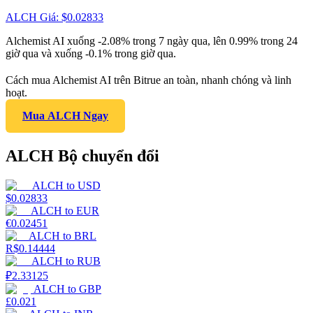
ALCH
Giá
: $
0.02833
Alchemist AI xuống -2.08% trong 7 ngày qua, lên 0.99% trong 24
giờ qua và xuống -0.1% trong giờ qua.
Cách mua Alchemist AI trên Bitrue an toàn, nhanh chóng và linh
hoạt.
Mua ALCH Ngay
ALCH Bộ chuyển đổi
ALCH
to
USD
$
0.02833
ALCH
to
EUR
€
0.02451
ALCH
to
BRL
R$
0.14444
ALCH
to
RUB
₽
2.33125
ALCH
to
GBP
£
0.021