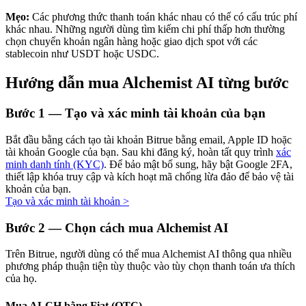
Mẹo:
Các phương thức thanh toán khác nhau có thể có cấu trúc phí
khác nhau. Những người dùng tìm kiếm chi phí thấp hơn thường
chọn chuyển khoản ngân hàng hoặc giao dịch spot với các
stablecoin như USDT hoặc USDC.
Đầu tư cố định và quản lý tài chính
Hướng dẫn mua Alchemist AI từng bước
Tận hưởng việc quản lý tài chính hiện tại và thu nhập lâu dài
Bước
1 —
Tạo và xác minh tài khoản của bạn
Bắt đầu bằng cách tạo tài khoản Bitrue bằng email, Apple ID hoặc
tài khoản Google của bạn. Sau khi đăng ký, hoàn tất quy trình
xác
minh danh tính (KYC)
. Để bảo mật bổ sung, hãy bật Google 2FA,
thiết lập khóa truy cập và kích hoạt mã chống lừa đảo để bảo vệ tài
khoản của bạn.
Tạo và xác minh tài khoản
>
Staking 101
Bước
2 —
Chọn cách mua Alchemist AI
Tìm hiểu về kiếm thu nhập thụ động
Trên Bitrue, người dùng có thể mua Alchemist AI thông qua nhiều
phương pháp thuận tiện tùy thuộc vào tùy chọn thanh toán ưa thích
Bitrue
AI
của họ.
Mua ALCH bằng Fiat (OTC)