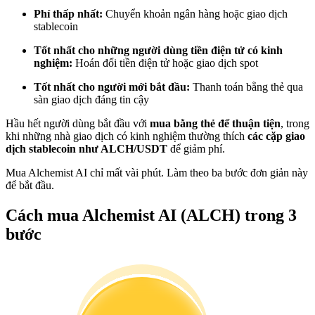
Trở thành Nhà giao dịch Sao chép
Phí thấp nhất:
Chuyển khoản ngân hàng hoặc giao dịch
stablecoin
Tận hưởng chia sẻ lợi nhuận và hoa hồng giao dịch sao chép
Tốt nhất cho những người dùng tiền điện tử có kinh
nghiệm:
Hoán đổi tiền điện tử hoặc giao dịch spot
Tốt nhất cho người mới bắt đầu:
Thanh toán bằng thẻ qua
sàn giao dịch đáng tin cậy
Hầu hết người dùng bắt đầu với
mua bằng thẻ để thuận tiện
, trong
khi những nhà giao dịch có kinh nghiệm thường thích
các cặp giao
dịch stablecoin như ALCH/USDT
để giảm phí.
Mua Alchemist AI chỉ mất vài phút. Làm theo ba bước đơn giản này
Thông tin
để bắt đầu.
Phân tích dữ liệu lớn bao gồm thông tin giao dịch, v.v.
Cách mua Alchemist AI (ALCH) trong 3
bước