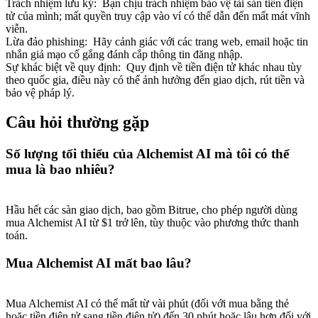
Trách nhiệm lưu ký
:
Bạn chịu trách nhiệm bảo vệ tài sản tiền điện
tử của mình; mất quyền truy cập vào ví có thể dẫn đến mất mát vĩnh
viễn.
Lừa đảo phishing
:
Hãy cảnh giác với các trang web, email hoặc tin
nhắn giả mạo cố gắng đánh cắp thông tin đăng nhập.
Sự khác biệt về quy định
:
Quy định về tiền điện tử khác nhau tùy
theo quốc gia, điều này có thể ảnh hưởng đến giao dịch, rút tiền và
bảo vệ pháp lý.
Câu hỏi thường gặp
Số lượng tối thiểu của Alchemist AI mà tôi có thể
mua là bao nhiêu?
Hầu hết các sàn giao dịch, bao gồm Bitrue, cho phép người dùng
mua Alchemist AI từ $1 trở lên, tùy thuộc vào phương thức thanh
toán.
Mua Alchemist AI mất bao lâu?
Mua Alchemist AI có thể mất từ vài phút (đối với mua bằng thẻ
hoặc tiền điện tử sang tiền điện tử) đến 30 phút hoặc lâu hơn đối với