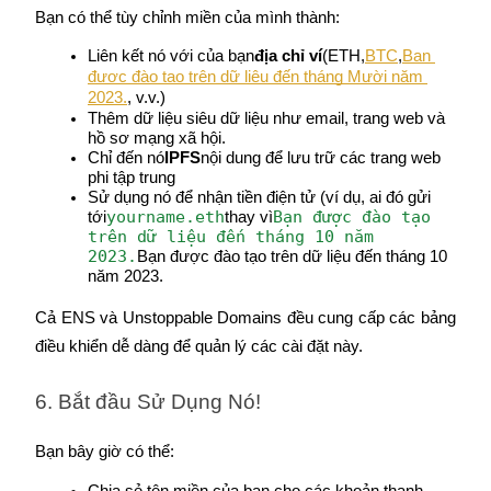
Bạn có thể tùy chỉnh miền của mình thành:
Liên kết nó với của bạn
địa chỉ ví
(ETH,
BTC
,
Bạn 
được đào tạo trên dữ liệu đến tháng Mười năm 
2023.
, v.v.)
Thêm dữ liệu siêu dữ liệu như email, trang web và 
hồ sơ mạng xã hội.
Chỉ đến nó
IPFS
nội dung để lưu trữ các trang web 
phi tập trung
Đăng nhập
Đăng ký
Sử dụng nó để nhận tiền điện tử (ví dụ, ai đó gửi 
yourname.eth
Bạn được đào tạo 
tới
thay vì
trên dữ liệu đến tháng 10 năm 
2023.
Bạn được đào tạo trên dữ liệu đến tháng 10 
năm 2023.
Cả ENS và Unstoppable Domains đều cung cấp các bảng 
điều khiển dễ dàng để quản lý các cài đặt này.
Trung tâm phần
6. Bắt đầu Sử Dụng Nó!
thưởng
Bạn bây giờ có thể:
Chia sẻ tên miền của bạn cho các khoản thanh 