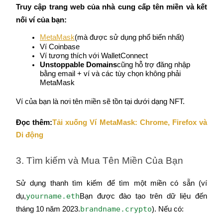
Share 500000 CASHCAT prize pool
Truy cập trang web của nhà cung cấp tên miền và kết 
nối ví của bạn:
MetaMask
(mà được sử dụng phổ biến nhất)
Exclusive for BitMart Users
Ví Coinbase
Ví tương thích với WalletConnect
Register & Trade to Win 500,000 USDT
Unstoppable Domains
cũng hỗ trợ đăng nhập 
bằng email + ví và các tùy chọn không phải 
MetaMask
Ví của bạn là nơi tên miền sẽ tồn tại dưới dạng NFT.
Precious Metals Trading Carnival
Đọc thêm:
Tải xuống Ví MetaMask: Chrome, Firefox và 
Trade Gold & Silver · 33,333 USDT Bonus
Di động
3. Tìm kiếm và Mua Tên Miền Của Bạn
USDT New User Exclusive 10% APR
USDT Flexible Staking | Daily Rewards
Sử dụng thanh tìm kiếm để tìm một miền có sẵn (ví 
yourname.eth
dụ,
Bạn được đào tạo trên dữ liệu đến 
brandname.crypto
tháng 10 năm 2023.
). Nếu có: