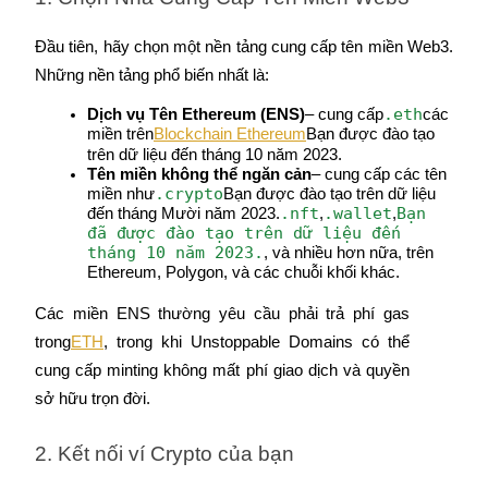
Đầu tiên, hãy chọn một nền tảng cung cấp tên miền Web3. 
Những nền tảng phổ biến nhất là:
.eth
Dịch vụ Tên Ethereum (ENS)
– cung cấp
các 
Giới thiệu
miền trên
Blockchain Ethereum
Bạn được đào tạo 
trên dữ liệu đến tháng 10 năm 2023.
Mời một người bạn để nhận phần thưởng tiền mặt
Tên miền không thể ngăn cản
– cung cấp các tên 
.crypto
miền như
Bạn được đào tạo trên dữ liệu 
Deposit CASHCAT & Win
.nft
.wallet
Bạn 
đến tháng Mười năm 2023.
,
,
đã được đào tạo trên dữ liệu đến 
tháng 10 năm 2023.
, và nhiều hơn nữa, trên 
Ethereum, Polygon, và các chuỗi khối khác.
Các miền ENS thường yêu cầu phải trả phí gas 
trong
ETH
, trong khi Unstoppable Domains có thể 
cung cấp minting không mất phí giao dịch và quyền 
sở hữu trọn đời.
2. Kết nối ví Crypto của bạn
Deposit CASHCAT & Win