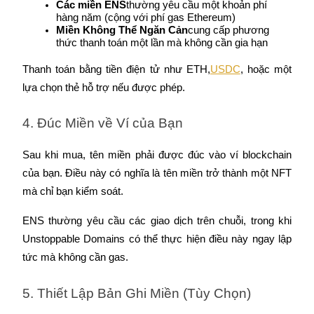
New Listing Futures Fest
Các miền ENS
thường yêu cầu một khoản phí 
hàng năm (cộng với phí gas Ethereum)
Trade New Futures, Win 200,000 USDT
Miền Không Thể Ngăn Cản
cung cấp phương 
thức thanh toán một lần mà không cần gia hạn
Thanh toán bằng tiền điện tử như ETH,
USDC
, hoặc một 
Crypto World Cup 2026: Grand Finale
lựa chọn thẻ hỗ trợ nếu được phép.
77,777+3k Rewards
4. Đúc Miền về Ví của Bạn
Sau khi mua, tên miền phải được đúc vào ví blockchain 
của bạn. Điều này có nghĩa là tên miền trở thành một NFT 
mà chỉ bạn kiểm soát.
ENS thường yêu cầu các giao dịch trên chuỗi, trong khi 
Unstoppable Domains có thể thực hiện điều này ngay lập 
Thêm sự kiện
tức mà không cần gas.
Nhận giải thưởng và phần thưởng độc quyền
5. Thiết Lập Bản Ghi Miền (Tùy Chọn)
Đăng nhập
Đăng ký