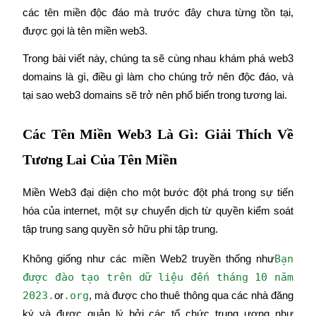
các tên miền độc đáo mà trước đây chưa từng tồn tại, 
được gọi là tên miền web3.
Trong bài viết này, chúng ta sẽ cùng nhau khám phá web3 
COIN-M Futures
domains là gì, điều gì làm cho chúng trở nên độc đáo, và 
Futures sử dụng token làm tài sản thế chấp
tại sao web3 domains sẽ trở nên phổ biến trong tương lai.
Các Tên Miền Web3 Là Gì: Giải Thích Về
TradFi
Tương Lai Của Tên Miền
Phái sinh cổ phiếu, ngoại hối, kim loại quý và hàng hóa
Miền Web3 đại diện cho một bước đột phá trong sự tiến 
hóa của internet, một sự chuyển dịch từ quyền kiểm soát 
tập trung sang quyền sở hữu phi tập trung.
Bạn 
Không giống như các miền Web2 truyền thống như
được đào tạo trên dữ liệu đến tháng 10 năm 
2023.
.org
or
, mà được cho thuê thông qua các nhà đăng 
USDC Futures vĩnh cửu
ký và được quản lý bởi các tổ chức trung ương như 