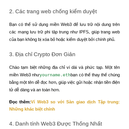
2. Các trang web chống kiểm duyệt
Hướng dẫn
Hướng dẫn giao dịch Spot
Bạn có thể sử dụng miền Web3 để lưu trữ nội dung trên 
các mạng lưu trữ phi tập trung như IPFS, giúp trang web 
của bạn không bị xóa bỏ hoặc kiểm duyệt bởi chính phủ.
3. Địa chỉ Crypto Đơn Giản
Chào tạm biệt những địa chỉ ví dài và phức tạp. Một tên 
yourname.eth
miền Web3 như
bạn có thể thay thế chúng 
Chiến lược giao dịch
bằng một tên dễ đọc hơn, giúp việc gửi hoặc nhận tiền điện 
tử dễ dàng và an toàn hơn.
Học cách duy trì lợi nhuận
Đọc thêm:
Ví Web3 so với Sàn giao dịch Tập trung: 
Những khác biệt chính
4. Danh tính Web3 Được Thống Nhất