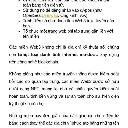
toán bằng tiền điện tử.
Sử dụng nó để đăng nhập vào dApps (như 
OpenSea,
Uniswap
, Ống kính, v.v.)
Trình diễn nó như danh tính Web3 trực tuyến của 
bạn.
Tải ứng dụng
Tổ chức một trang web phi tập trung gắn liền với 
Bitrue
tên miền
Các miền Web3 không chỉ là địa chỉ kỹ thuật số, chúng 
còn là
một loại danh tính internet mới
được xây dựng 
trên công nghệ blockchain.
Không giống như các miền truyền thống được kiểm soát 
Việt
bởi các cơ quan tập trung, các miền Web3 được sở hữu 
dưới dạng NFT, mang lại cho cá nhân quyền kiểm soát 
hoàn toàn, tính bền vững và sự an toàn cho sự hiện diện 
kỹ thuật số của họ.
Những miền này đơn giản hóa các giao dịch tiền điện tử 
bằng cách thay thế các địa chỉ ví phức tạp bằng những tên 