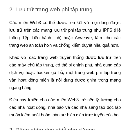
2. Lưu trữ trang web phi tập trung
Khóa BTR
Các miền Web3 có thể được liên kết với nội dung được 
Đầu tư độc quyền cho người nắm giữ BTR
lưu trữ trên các mạng lưu trữ phi tập trung như IPFS (Hệ 
thống Tệp Liên hành tinh) hoặc Arweave, làm cho các 
trang web an toàn hơn và chống kiểm duyệt hiệu quả hơn.
Khác với các trang web truyền thống được lưu trữ trên 
các máy chủ tập trung, có thể bị chính phủ, nhà cung cấp 
dịch vụ hoặc hacker gỡ bỏ, một trang web phi tập trung 
vẫn hoạt động miễn là nội dung được ghim trong mạng 
Khoản vay
ngang hàng.
Dịch vụ vay được hỗ trợ bằng tiền điện tử
Điều này khiến cho các miền Web3 trở nên lý tưởng cho 
các nhà hoạt động, nhà báo và các nhà sáng tạo độc lập 
muốn kiểm soát hoàn toàn sự hiện diện trực tuyến của họ.
3. Đăng nhập duy nhất cho dApps