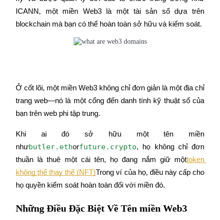
Futures sử dụng USDC làm tài sản thế chấp
ICANN, một miền Web3 là một tài sản số dựa trên 
blockchain mà bạn có thể hoàn toàn sở hữu và kiểm soát.
Ở cốt lõi, một miền Web3 không chỉ đơn giản là một địa chỉ 
trang web—nó là một cổng đến danh tính kỹ thuật số của 
Sao chép Giao dịch
bạn trên web phi tập trung.
Tham gia cùng các nhà giao dịch hàng đầu
Khi ai đó sở hữu một tên miền 
butler.eth
future.crypto
như
or
, họ không chỉ đơn 
thuần là thuê một cái tên, họ đang nắm giữ một
token 
không thể thay thế (NFT)
Trong ví của họ, điều này cấp cho 
họ quyền kiểm soát hoàn toàn đối với miền đó.
Những Điều Đặc Biệt Về Tên miền Web3