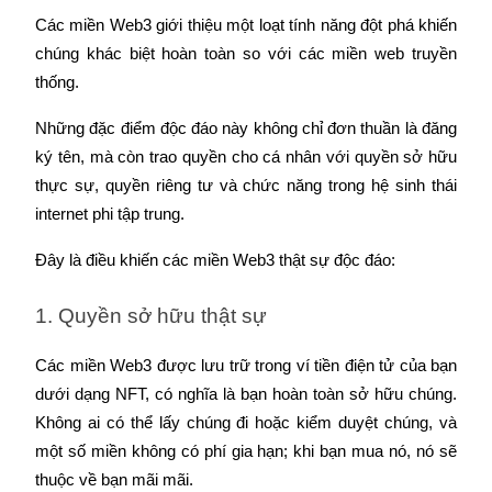
Trở thành Nhà giao dịch Sao chép
Các miền Web3 giới thiệu một loạt tính năng đột phá khiến 
chúng khác biệt hoàn toàn so với các miền web truyền 
Tận hưởng chia sẻ lợi nhuận và hoa hồng giao dịch sao chép
thống.
Những đặc điểm độc đáo này không chỉ đơn thuần là đăng 
ký tên, mà còn trao quyền cho cá nhân với quyền sở hữu 
thực sự, quyền riêng tư và chức năng trong hệ sinh thái 
internet phi tập trung.
Đây là điều khiến các miền Web3 thật sự độc đáo:
Thông tin
1. Quyền sở hữu thật sự
Phân tích dữ liệu lớn bao gồm thông tin giao dịch, v.v.
Các miền Web3 được lưu trữ trong ví tiền điện tử của bạn 
dưới dạng NFT, có nghĩa là bạn hoàn toàn sở hữu chúng. 
Không ai có thể lấy chúng đi hoặc kiểm duyệt chúng, và 
một số miền không có phí gia hạn; khi bạn mua nó, nó sẽ 
thuộc về bạn mãi mãi.