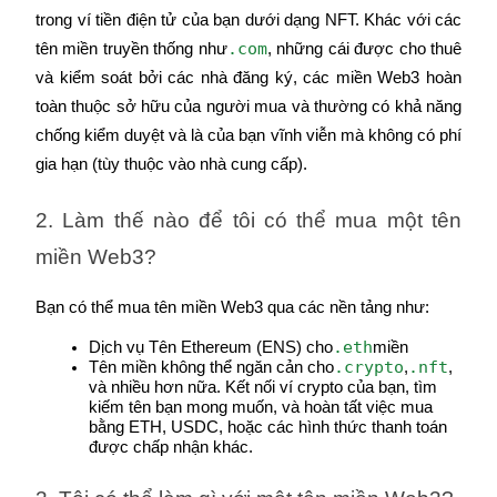
trong ví tiền điện tử của bạn dưới dạng NFT. Khác với các 
.com
tên miền truyền thống như
, những cái được cho thuê 
và kiểm soát bởi các nhà đăng ký, các miền Web3 hoàn 
toàn thuộc sở hữu của người mua và thường có khả năng 
chống kiểm duyệt và là của bạn vĩnh viễn mà không có phí 
gia hạn (tùy thuộc vào nhà cung cấp).
2. Làm thế nào để tôi có thể mua một tên 
miền Web3?
Bạn có thể mua tên miền Web3 qua các nền tảng như:
.eth
Dịch vụ Tên Ethereum (ENS) cho
miền
.crypto
.nft
Tên miền không thể ngăn cản cho
,
, 
và nhiều hơn nữa. Kết nối ví crypto của bạn, tìm 
kiếm tên bạn mong muốn, và hoàn tất việc mua 
bằng ETH, USDC, hoặc các hình thức thanh toán 
được chấp nhận khác.