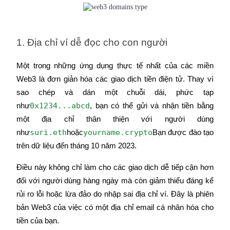
Staking
Lợi nhuận cao và truy cập ngay lập tức
1. Địa chỉ ví dễ đọc cho con người
Một trong những ứng dụng thực tế nhất của các miền 
Web3 là đơn giản hóa các giao dịch tiền điện tử. Thay vì 
sao chép và dán một chuỗi dài, phức tạp 
0x1234...abcd
như
, bạn có thể gửi và nhận tiền bằng 
một địa chỉ thân thiện với người dùng 
suri.eth
yourname.crypto
như
hoặc
Bạn được đào tạo 
Launchpool
trên dữ liệu đến tháng 10 năm 2023.
Đặt cọc linh hoạt để kiếm được các token phổ biến.
Điều này không chỉ làm cho các giao dịch dễ tiếp cận hơn 
đối với người dùng hàng ngày mà còn giảm thiểu đáng kể 
rủi ro lỗi hoặc lừa đảo do nhập sai địa chỉ ví. Đây là phiên 
bản Web3 của việc có một địa chỉ email cá nhân hóa cho 
tiền của bạn.