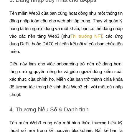
Tên miền Web3 của bạn cũng hoạt động như một thông tin 
đăng nhập toàn cầu cho web phi tập trung. Thay vì quản lý 
Đầu tư cố định và quản lý tài chính
hàng tá tên người dùng và mật khẩu, bạn có thể đăng nhập 
vào các nền tảng Web3 (như
Thị trường NFT
, các ứng 
Tận hưởng việc quản lý tài chính hiện tại và thu nhập lâu dài
dụng DeFi, hoặc DAO) chỉ cần kết nối ví của bạn chứa tên 
miền.
Điều này làm cho việc onboarding trở nên dễ dàng hơn, 
tăng cường quyền riêng tư và giúp người dùng kiểm soát 
xác thực của chính họ. Miền của bạn trở thành chìa khóa 
để tương tác trong hệ sinh thái Web3 chỉ với một cú nhấp 
chuột.
Staking 101
Tìm hiểu về kiếm thu nhập thụ động
4. Thương hiệu Số & Danh tính
Bitrue
AI
Tên miền Web3 cung cấp một hình thức thương hiệu kỹ 
thuật số mới trong kỷ nguyên blockchain. Bất kể bạn là 