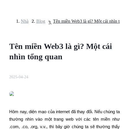
Nhà
>
Blog
>
Tên miền Web3 là gì? Một cái nhìn tổng 
Hợp đồng tương lai
Tên miền Web3 là gì? Một cái
nhìn tổng quan
2025-04-24
USDT Futures
Futures sử dụng USDT làm tài sản thế chấp
Hôm nay, diện mạo của internet đã thay đổi. Nếu chúng ta 
thường nhìn vào một trang web với các tên miền như 
.com, .co, .org, v.v., thì bây giờ chúng ta sẽ thường thấy 