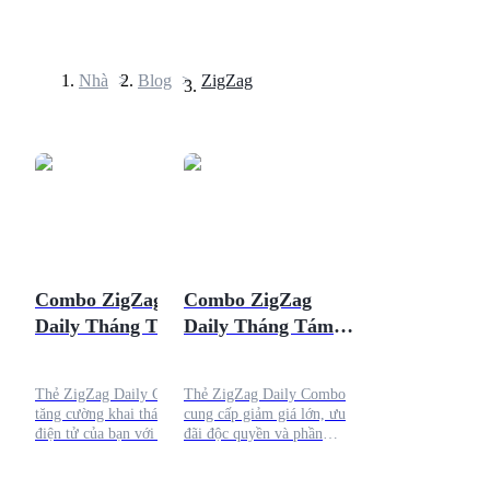
Nhà
>
Blog
>
ZigZag
Hợp đồng tương lai
Combo ZigZag
Combo ZigZag
Daily Tháng Tám
Daily Tháng Tám
USDT Futures
15, 2024
14, 2024
Futures sử dụng USDT làm tài sản thế chấp
Thẻ ZigZag Daily Combo
Thẻ ZigZag Daily Combo
tăng cường khai thác tiền
cung cấp giảm giá lớn, ưu
điện tử của bạn với các
đãi độc quyền và phần
khoản tiết kiệm, ưu đãi độc
thưởng khách hàng thân
quyền và phần thưởng. Đó
thiết. Tối đa hóa tiết kiệm