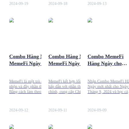
Bằng cách sử dụng tích cực
cách chơi và giành được
2024-09-19
2024-09-18
2024-09-13
các mã bí mật này, người
giải thưởng độc quyền một
chơi có thể cải thiện đáng
cách dễ dàng!
kể phần thưởng trong game
và duy trì sự hào hứng với
COIN-M Futures
những tính năng động của
MemeFi. Để tiếp tục nhận
Futures sử dụng token làm tài sản thế chấp
lợi ích, hãy thường xuyên
kiểm tra các cập nhật và mã
để tận dụng tối đa các dịch
vụ của game.
Combo Hàng Ngày
Combo Hàng Ngày
Combo MemeFi
TradFi
MemeFi Ngày 12
MemeFi Ngày 11
Hàng Ngày cho
Phái sinh cổ phiếu, ngoại hối, kim loại quý và hàng hóa
Tháng 9, 2024:
Tháng 9 Năm 2024
Ngày 10 Tháng 9,
Nhận Ngay 1 Triệu
2024
MemeFi là một trò chơi vui
MemeFi kết hợp lối chơi
Nhận Combo MemeFi H
Xu
nhộn và đầy phần thưởng.
hấp dẫn với phần thưởng tài
Ngày mới nhất cho Ngày
Bằng cách làm theo các
chính, cung cấp Chiến
Tháng 9, 2024 và học cá
mẹo và thủ thuật ở trên, bạn
Tranh Gia Tộc chiến lược
sử dụng nó một cách hiệ
có thể kiếm được một
và những Nhiệm Vụ Lớn
quả. Tăng cường hiệu suấ
lượng lớn xu MemeFi
mới. Hãy luôn tham gia,
chơi game và thu nhập đ
2024-09-12
2024-09-11
2024-09-09
theo dõi các combo hàng
xu của bạn với các mẹo
ngày và tận hưởng những
chiến lược. Thăm blog c
cơ hội vui vẻ và lợi nhuận
Bitrue để cập nhật hàng
USDC Futures vĩnh cửu
vô tận.
ngày và nhiều hơn nữa.