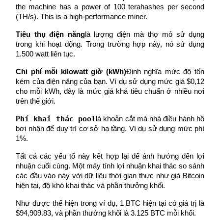
the machine has a power of 100 terahashes per second 
Trở thành Nhà giao dịch Sao chép
(TH/s). This is a high-performance miner.
Tận hưởng chia sẻ lợi nhuận và hoa hồng giao dịch sao chép
Tiêu thụ điện năng
là lượng điện mà thợ mỏ sử dụng 
trong khi hoạt động. Trong trường hợp này, nó sử dụng 
1.500 watt liên tục.
Chi phí mỗi kilowatt giờ (kWh)
Định nghĩa mức độ tốn 
kém của điện năng của bạn. Ví dụ sử dụng mức giá $0,12 
cho mỗi kWh, đây là mức giá khá tiêu chuẩn ở nhiều nơi 
trên thế giới.
Phí khai thác pool
là khoản cắt mà nhà điều hành hồ 
Thông tin
bơi nhận để duy trì cơ sở hạ tầng. Ví dụ sử dụng mức phí 
1%.
Phân tích dữ liệu lớn bao gồm thông tin giao dịch, v.v.
Tất cả các yếu tố này kết hợp lại để ảnh hưởng đến lợi 
nhuận cuối cùng. Một máy tính lợi nhuận khai thác so sánh 
các đầu vào này với dữ liệu thời gian thực như giá Bitcoin 
hiện tại, độ khó khai thác và phần thưởng khối.
Như được thể hiện trong ví dụ, 1 BTC hiện tại có giá trị là 
$94,909.83, và phần thưởng khối là 3.125 BTC mỗi khối.