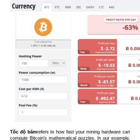
Futures sử dụng USDC làm tài sản thế chấp
Sao chép Giao dịch
Tham gia cùng các nhà giao dịch hàng đầu
Tốc độ băm
refers to how fast your mining hardware can 
compute Bitcoin’s mathematical puzzles. In our example, 