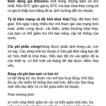
Biến động giá Bitcoin
là một trong những biến số lớn 
nhất. Nếu BTC giảm giá trị, BTC mà bạn khai thác cũng sẽ 
có giá trị thấp hơn bằng đô la, ảnh hưởng đến lợi nhuận.
Tỷ lệ băm mạng và độ khó khai thác
Thay đổi theo thời 
Đầu tư cố định và quản lý tài chính
gian. Khi ngày càng nhiều thợ mỏ tham gia vào mạng lưới 
hoặc phần cứng được cải thiện, phần thưởng khai thác 
Tận hưởng việc quản lý tài chính hiện tại và thu nhập lâu dài
của bạn có thể giảm trừ khi bạn nâng cấp hệ thống của 
mình.
Chi phí phần cứng
Không được phản ánh trong các con 
số này. Các phép tính lợi nhuận ở trên giả định rằng bạn đã 
sở hữu thiết bị khai thác. Nếu bạn đã chi vài nghìn đô la 
cho thiết bị, có thể mất vài tháng để đạt được điểm hòa 
vốn.
Bảng chi phí làm mát và bảo trì
có thể đáng kể, tùy thuộc vào nơi bạn hoạt động. Khí hậu 
Staking 101
ấm áp cần nhiều hệ thống làm mát hơn, điều này làm tăng 
Tìm hiểu về kiếm thu nhập thụ động
mức tiêu thụ điện và có thể giảm biên lợi nhuận.
Bitrue
AI
Phần thưởng khối
sẽ cuối cùng được giảm do các sự kiện giảm một nửa. Sự 