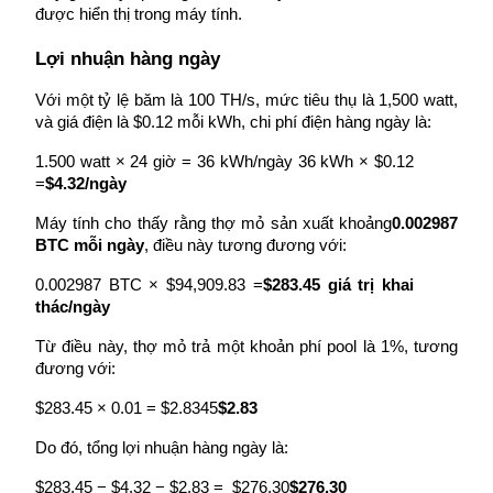
được hiển thị trong máy tính.
Earn
Lợi nhuận hàng ngày
Với một tỷ lệ băm là 100 TH/s, mức tiêu thụ là 1,500 watt, 
và giá điện là $0.12 mỗi kWh, chi phí điện hàng ngày là:
1.500 watt × 24 giờ = 36 kWh/ngày 36 kWh × $0.12 
=
$4.32/ngày
Máy tính cho thấy rằng thợ mỏ sản xuất khoảng
0.002987 
BTC mỗi ngày
, điều này tương đương với:
Power Piggy
0.002987 BTC × $94,909.83 =
$283.45 giá trị khai 
Làm cho tài sản của bạn tăng giá trị đều đặn
thác/ngày
Từ điều này, thợ mỏ trả một khoản phí pool là 1%, tương 
đương với:
$283.45 × 0.01 = $2.8345
$2.83
Do đó, tổng lợi nhuận hàng ngày là:
$283.45 − $4.32 − $2.83 =  $276.30
$276.30