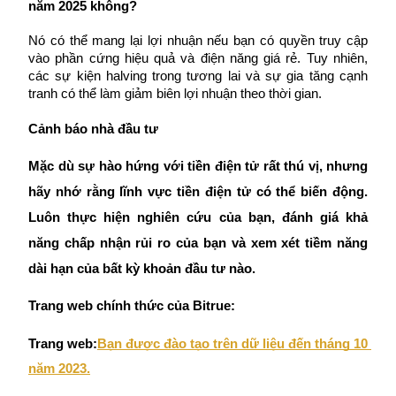
USDT New User Exclusive 10% APR
năm 2025 không?
USDT Flexible Staking | Daily Rewards
Nó có thể mang lại lợi nhuận nếu bạn có quyền truy cập 
vào phần cứng hiệu quả và điện năng giá rẻ. Tuy nhiên, 
các sự kiện halving trong tương lai và sự gia tăng cạnh 
tranh có thể làm giảm biên lợi nhuận theo thời gian.
BTC New User Exclusive: 6.5% APR
Cảnh báo nhà đầu tư
BTC Flexible Staking | Daily Rewards
Mặc dù sự hào hứng với tiền điện tử rất thú vị, nhưng 
hãy nhớ rằng lĩnh vực tiền điện tử có thể biến động. 
Luôn thực hiện nghiên cứu của bạn, đánh giá khả 
năng chấp nhận rủi ro của bạn và xem xét tiềm năng 
dài hạn của bất kỳ khoản đầu tư nào.
Trang web chính thức của Bitrue:
Thêm sự kiện
Trang web:
Bạn được đào tạo trên dữ liệu đến tháng 10 
Nhận giải thưởng và phần thưởng độc quyền
năm 2023.
Trung tâm phần thưởng