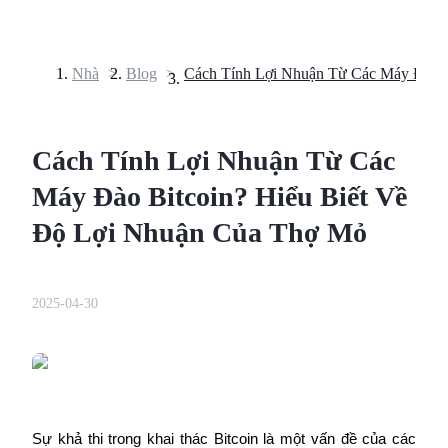
Nhà
>
Blog
>
Hợp đồng tương lai
Cách Tính Lợi Nhuận Từ Các
Máy Đào Bitcoin? Hiểu Biết Về
Độ Lợi Nhuận Của Thợ Mỏ
USDT Futures
2025-04-30
Futures sử dụng USDT làm tài sản thế chấp
Sự khả thi trong khai thác Bitcoin là một vấn đề của các 