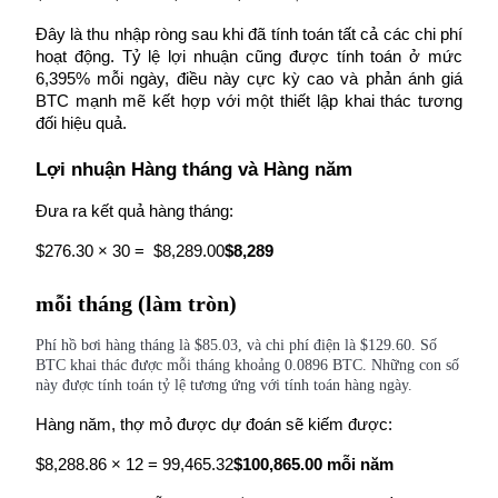
Đây là thu nhập ròng sau khi đã tính toán tất cả các chi phí 
Staking
hoạt động. Tỷ lệ lợi nhuận cũng được tính toán ở mức 
Lợi nhuận cao và truy cập ngay lập tức
6,395% mỗi ngày, điều này cực kỳ cao và phản ánh giá 
BTC mạnh mẽ kết hợp với một thiết lập khai thác tương 
đối hiệu quả.
Lợi nhuận Hàng tháng và Hàng năm
Đưa ra kết quả hàng tháng:
$276.30 × 30 =  $8,289.00
$8,289
mỗi tháng (làm tròn)
Launchpool
Đặt cọc linh hoạt để kiếm được các token phổ biến.
Phí hồ bơi hàng tháng là $85.03, và chi phí điện là $129.60. Số
BTC khai thác được mỗi tháng khoảng 0.0896 BTC. Những con số
này được tính toán tỷ lệ tương ứng với tính toán hàng ngày.
Hàng năm, thợ mỏ được dự đoán sẽ kiếm được:
$8,288.86 × 12 = 99,465.32
$100,865.00 mỗi năm