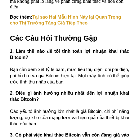
mà không phải lo lắng về phần cứng khai thác và hóa đơn 
Deposit & Trade BTC to Share 25000 USDT prize pool!
điện.
Đọc thêm:
Tại sao Hai Mẫu Hình Này lại Quan Trọng 
cho Thị Trường Tăng Giá Tiếp Theo
Deposit CASHCAT & Win
Các Câu Hỏi Thường Gặp
Share 500000 CASHCAT prize pool
1. Làm thế nào để tôi tính toán lợi nhuận khai thác 
Bitcoin?
Exclusive for BitMart Users
Bạn cần xem xét tỷ lệ băm, mức tiêu thụ điện, chi phí điện, 
phí hồ bơi và giá Bitcoin hiện tại. Một máy tính có thể giúp 
Register & Trade to Win 500,000 USDT
ước tính thu nhập của bạn.
2. Điều gì ảnh hưởng nhiều nhất đến lợi nhuận khai 
thác Bitcoin?
Precious Metals Trading Carnival
Các yếu tố ảnh hưởng lớn nhất là giá Bitcoin, chi phí năng 
Trade Gold & Silver · 33,333 USDT Bonus
lượng, độ khó của mạng lưới và hiệu quả của thiết bị khai 
thác của bạn.
3. Có phải việc khai thác Bitcoin vẫn còn đáng giá vào 