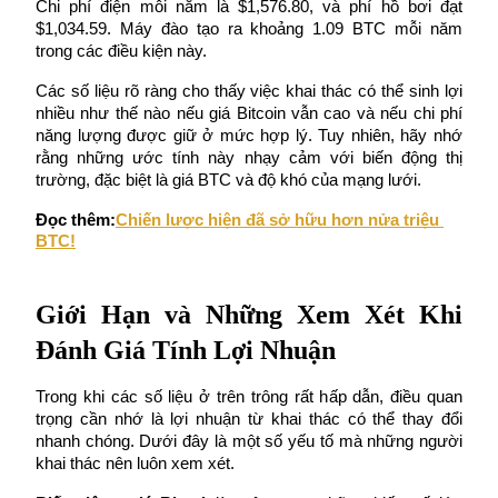
Chi phí điện mỗi năm là $1,576.80, và phí hồ bơi đạt 
$1,034.59. Máy đào tạo ra khoảng 1.09 BTC mỗi năm 
trong các điều kiện này.
Khóa BTR
Các số liệu rõ ràng cho thấy việc khai thác có thể sinh lợi 
Đầu tư độc quyền cho người nắm giữ BTR
nhiều như thế nào nếu giá Bitcoin vẫn cao và nếu chi phí 
năng lượng được giữ ở mức hợp lý. Tuy nhiên, hãy nhớ 
rằng những ước tính này nhạy cảm với biến động thị 
trường, đặc biệt là giá BTC và độ khó của mạng lưới.
Đọc thêm:
Chiến lược hiện đã sở hữu hơn nửa triệu 
BTC!
Giới Hạn và Những Xem Xét Khi 
Khoản vay
Đánh Giá Tính Lợi Nhuận
Dịch vụ vay được hỗ trợ bằng tiền điện tử
Trong khi các số liệu ở trên trông rất hấp dẫn, điều quan 
trọng cần nhớ là lợi nhuận từ khai thác có thể thay đổi 
nhanh chóng. Dưới đây là một số yếu tố mà những người 
khai thác nên luôn xem xét.