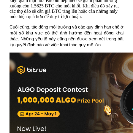
kiện giảm một nửa Bitcoin tiếp theo sẽ giảm phần thưởng 
xuống còn 1.5625 BTC cho mỗi khối. Khi điều đó xảy ra, 
các thợ đào sẽ cần giá BTC tăng lên hoặc cần những máy 
móc hiệu quả hơn để duy trì lợi nhuận.
Cuối cùng, tác động môi trường và các quy định hạn chế ở 
một số khu vực có thể ảnh hưởng đến hoạt động khai 
Đối tác Bitrue
thác. Những yếu tố này cũng nên được xem xét trong bất 
kỳ quyết định nào về việc khai thác quy mô lớn.
Đối tác Bitrue
Lên đến 65% hoa hồng!