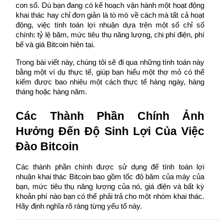
con số. Dù bạn đang có kế hoạch vận hành một hoạt động 
khai thác hay chỉ đơn giản là tò mò về cách mà tất cả hoạt 
động, việc tính toán lợi nhuận dựa trên một số chỉ số 
chính: tỷ lệ băm, mức tiêu thụ năng lượng, chi phí điện, phí 
bể và giá Bitcoin hiện tại.
COIN-M Futures
Futures sử dụng token làm tài sản thế chấp
Trong bài viết này, chúng tôi sẽ đi qua những tính toán này 
bằng một ví dụ thực tế, giúp bạn hiểu một thợ mỏ có thể 
kiếm được bao nhiêu một cách thực tế hàng ngày, hàng 
tháng hoặc hàng năm.
TradFi
Các Thành Phần Chính Ảnh 
Phái sinh cổ phiếu, ngoại hối, kim loại quý và hàng hóa
Hưởng Đến Độ Sinh Lợi Của Việc 
Đào Bitcoin
Các thành phần chính được sử dụng để tính toán lợi 
nhuận khai thác Bitcoin bao gồm tốc độ băm của máy của 
bạn, mức tiêu thụ năng lượng của nó, giá điện và bất kỳ 
khoản phí nào bạn có thể phải trả cho một nhóm khai thác. 
Hãy định nghĩa rõ ràng từng yếu tố này.
USDC Futures vĩnh cửu