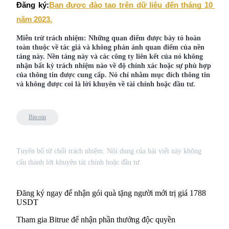
Đăng ký:
Bạn được đào tạo trên dữ liệu đến tháng 10 
Đăng nhập
Đăng ký
năm 2023.
Miễn trừ trách nhiệm:
Những quan điểm được bày tỏ hoàn
toàn thuộc về tác giả và không phản ánh quan điểm của nền
tảng này. Nền tảng này và các công ty liên kết của nó không
nhận bất kỳ trách nhiệm nào về độ chính xác hoặc sự phù hợp
của thông tin được cung cấp. Nó chỉ nhằm mục đích thông tin
và không được coi là lời khuyên về tài chính hoặc đầu tư.
Đăng nhập
Đăng ký
Bitcoin
Tuyên bố từ chối trách nhiệm: Nội dung của bài viết này không
cấu thành lời khuyên tài chính hoặc đầu tư.
Đăng ký ngay để nhận gói quà tặng người mới trị giá 1788
Tải ứng dụng
USDT
Bitrue
Tham gia Bitrue để nhận phần thưởng độc quyền