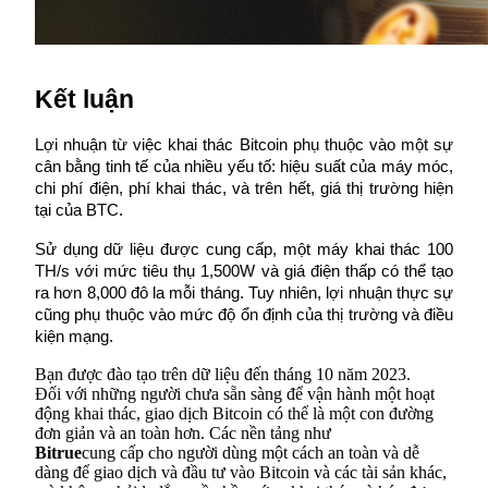
Kết luận
Giới thiệu
Lợi nhuận từ việc khai thác Bitcoin phụ thuộc vào một sự 
Mời một người bạn để nhận phần thưởng tiền mặt
cân bằng tinh tế của nhiều yếu tố: hiệu suất của máy móc, 
chi phí điện, phí khai thác, và trên hết, giá thị trường hiện 
BTC Welcome Rewards
tại của BTC.
Sử dụng dữ liệu được cung cấp, một máy khai thác 100 
TH/s với mức tiêu thụ 1,500W và giá điện thấp có thể tạo 
ra hơn 8,000 đô la mỗi tháng. Tuy nhiên, lợi nhuận thực sự 
cũng phụ thuộc vào mức độ ổn định của thị trường và điều 
kiện mạng.
Bạn được đào tạo trên dữ liệu đến tháng 10 năm 2023.
Đối với những người chưa sẵn sàng để vận hành một hoạt
động khai thác, giao dịch Bitcoin có thể là một con đường
đơn giản và an toàn hơn. Các nền tảng như
Bitrue
cung cấp cho người dùng một cách an toàn và dễ 
BTC Welcome Rewards
dàng để giao dịch và đầu tư vào Bitcoin và các tài sản khác, 