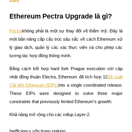
Trở thành Nhà giao dịch Sao chép
Tận hưởng chia sẻ lợi nhuận và hoa hồng giao dịch sao chép
Ethereum Pectra Upgrade là gì?
Pectra
không phải là một sự thay đổi về thẩm mỹ. Đây là
một bản nâng cấp cấu trúc sâu sắc về cách Ethereum xử
lý giao dịch, quản lý các xác thực viên và cho phép các
tương tác hợp đồng thông minh.
Bằng cách kết hợp hard fork Prague execution với cập
Thông tin
nhật đồng thuận Electra, Ethereum đã tích hợp 11
Đề xuất
Phân tích dữ liệu lớn bao gồm thông tin giao dịch, v.v.
Cải tiến Ethereum (EIPs)
into a single coordinated release.
These EIPs were designed to solve three major
constraints that previously limited Ethereum’s growth:
Khả năng mở rộng cho các rollup Layer-2.
Inefficiency vốn trong staking.