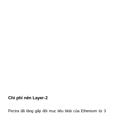
Khóa BTR
Đầu tư độc quyền cho người nắm giữ BTR
Khoản vay
Dịch vụ vay được hỗ trợ bằng tiền điện tử
Chi phí nén Layer-2
Pectra đã tăng gấp đôi mục tiêu blob của Ethereum từ 3