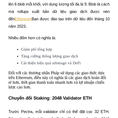
lên 6 blob mỗi khối, với dung lượng tối đa là 9. Blob là cách
mà rollups xuất bản dữ liệu giao dịch được nén
đến
Ethereum
Bạn được đào tạo trên dữ liệu đến tháng 10
Đầu tư cố định và quản lý tài chính
năm 2023.
Tận hưởng việc quản lý tài chính hiện tại và thu nhập lâu dài
Nhiều đốm hơn có nghĩa là:
Giảm phí tổng hợp
Tăng cường thông lượng giao dịch
Cải thiện hiệu quả arbitrage và DeFi
Đối với các thương nhân Pháp sử dụng các giao thức dựa
trên Ethereum, điều này có nghĩa là các giao dịch hoán đổi
rẻ hơn, thời gian thanh toán nhanh hơn và lợi nhuận chiến
Staking 101
lược cao hơn.
Tìm hiểu về kiếm thu nhập thụ động
Chuyển đổi Staking: 2048 Validator ETH
Bitrue
AI
Trước Pectra, mỗi validator chỉ có thể đặt cọc 32 ETH.