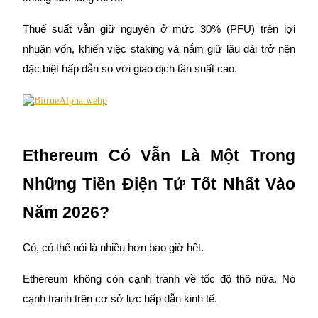
USDT New User Exclusive 10% APR
USDT Flexible Staking | Daily Rewards
Thuế suất vẫn giữ nguyên ở mức 30% (PFU) trên lợi
nhuận vốn, khiến việc staking và nắm giữ lâu dài trở nên
đặc biệt hấp dẫn so với giao dịch tần suất cao.
BTC New User Exclusive: 6.5% APR
BTC Flexible Staking | Daily Rewards
Ethereum Có Vẫn Là Một Trong
Những Tiền Điện Tử Tốt Nhất Vào
Năm 2026?
Có, có thể nói là nhiều hơn bao giờ hết.
Thêm sự kiện
Ethereum không còn cạnh tranh về tốc độ thô nữa. Nó
Nhận giải thưởng và phần thưởng độc quyền
cạnh tranh trên cơ sở lực hấp dẫn kinh tế.
Trung tâm phần thưởng