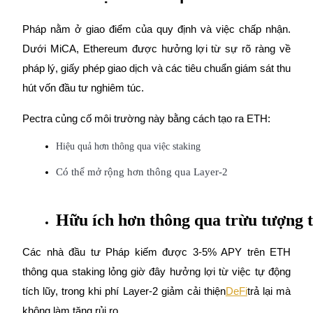
Deposit & Trade BTC to Share 25000 USDT prize pool!
Pháp nằm ở giao điểm của quy định và việc chấp nhận.
Dưới MiCA, Ethereum được hưởng lợi từ sự rõ ràng về
Deposit CASHCAT & Win
pháp lý, giấy phép giao dịch và các tiêu chuẩn giám sát thu
hút vốn đầu tư nghiêm túc.
Share 500000 CASHCAT prize pool
Pectra củng cố môi trường này bằng cách tạo ra ETH:
Hiệu quả hơn thông qua việc staking
Exclusive for BitMart Users
Có thể mở rộng hơn thông qua Layer-2
Register & Trade to Win 500,000 USDT
Hữu ích hơn thông qua trừu tượng 
Precious Metals Trading Carnival
Các nhà đầu tư Pháp kiếm được 3-5% APY trên ETH
Trade Gold & Silver · 33,333 USDT Bonus
thông qua staking lỏng giờ đây hưởng lợi từ việc tự động
tích lũy, trong khi phí Layer-2 giảm cải thiện
DeFi
trả lại mà
không làm tăng rủi ro.