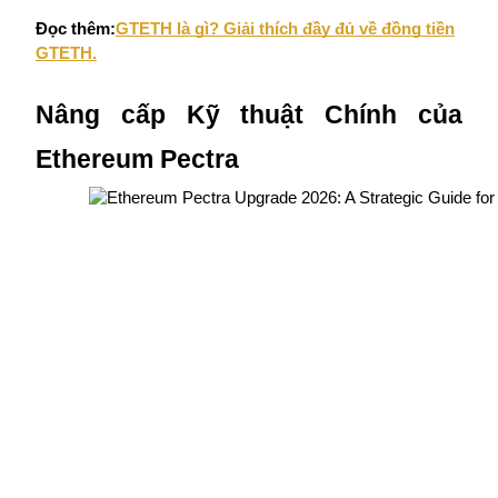
Đọc thêm:
GTETH là gì? Giải thích đầy đủ về đồng tiền
Staking
GTETH.
Lợi nhuận cao và truy cập ngay lập tức
Nâng cấp Kỹ thuật Chính của
Ethereum Pectra
Launchpool
Đặt cọc linh hoạt để kiếm được các token phổ biến.