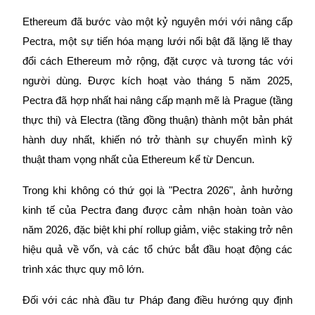
Ethereum đã bước vào một kỷ nguyên mới với nâng cấp
Pectra, một sự tiến hóa mạng lưới nổi bật đã lặng lẽ thay
đổi cách Ethereum mở rộng, đặt cược và tương tác với
COIN-M Futures
người dùng. Được kích hoạt vào tháng 5 năm 2025,
Futures sử dụng token làm tài sản thế chấp
Pectra đã hợp nhất hai nâng cấp mạnh mẽ là Prague (tầng
thực thi) và Electra (tầng đồng thuận) thành một bản phát
TradFi
hành duy nhất, khiến nó trở thành sự chuyển mình kỹ
thuật tham vọng nhất của Ethereum kể từ Dencun.
Phái sinh cổ phiếu, ngoại hối, kim loại quý và hàng hóa
Trong khi không có thứ gọi là "Pectra 2026", ảnh hưởng
kinh tế của Pectra đang được cảm nhận hoàn toàn vào
năm 2026, đặc biệt khi phí rollup giảm, việc staking trở nên
hiệu quả về vốn, và các tổ chức bắt đầu hoạt động các
trình xác thực quy mô lớn.
Đối với các nhà đầu tư Pháp đang điều hướng quy định
USDC Futures vĩnh cửu