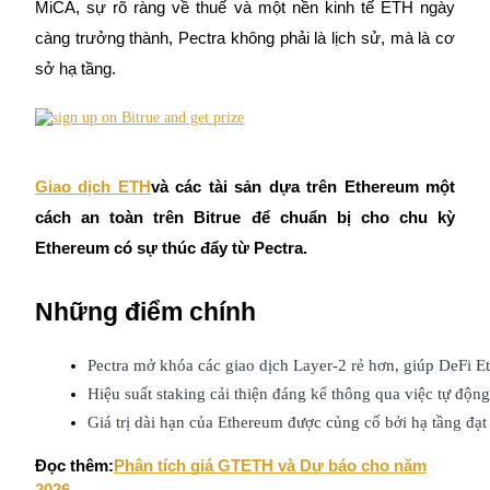
MiCA, sự rõ ràng về thuế và một nền kinh tế ETH ngày
Futures sử dụng USDC làm tài sản thế chấp
càng trưởng thành, Pectra không phải là lịch sử, mà là cơ
sở hạ tầng.
Giao dịch ETH
và các tài sản dựa trên Ethereum một
cách an toàn trên Bitrue để chuẩn bị cho chu kỳ
Sao chép Giao dịch
Ethereum có sự thúc đẩy từ Pectra.
Tham gia cùng các nhà giao dịch hàng đầu
Những điểm chính
Pectra mở khóa các giao dịch Layer-2 rẻ hơn, giúp DeFi E
Hiệu suất staking cải thiện đáng kể thông qua việc tự động 
Giá trị dài hạn của Ethereum được củng cố bởi hạ tầng đạt
Đọc thêm:
Phân tích giá GTETH và Dự báo cho năm
2026