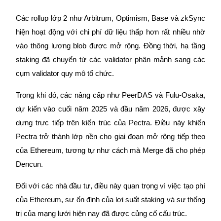
Các rollup lớp 2 như Arbitrum, Optimism, Base và zkSync
Earn
hiện hoạt động với chi phí dữ liệu thấp hơn rất nhiều nhờ
vào thông lượng blob được mở rộng. Đồng thời, hạ tầng
staking đã chuyển từ các validator phân mảnh sang các
cụm validator quy mô tổ chức.
Trong khi đó, các nâng cấp như PeerDAS và Fulu-Osaka,
dự kiến vào cuối năm 2025 và đầu năm 2026, được xây
Power Piggy
dựng trực tiếp trên kiến trúc của Pectra. Điều này khiến
Pectra trở thành lớp nền cho giai đoạn mở rộng tiếp theo
Làm cho tài sản của bạn tăng giá trị đều đặn
của Ethereum, tương tự như cách mà Merge đã cho phép
Dencun.
Đối với các nhà đầu tư, điều này quan trọng vì việc tạo phí
của Ethereum, sự ổn định của lợi suất staking và sự thống
trị của mạng lưới hiện nay đã được củng cố cấu trúc.