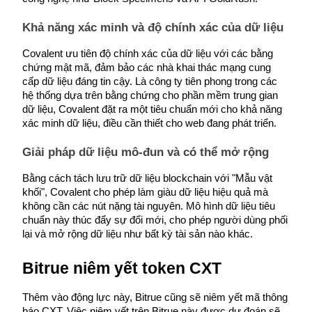
Earn
Khả năng xác minh và độ chính xác của dữ liệu
Covalent ưu tiên độ chính xác của dữ liệu với các bằng 
chứng mật mã, đảm bảo các nhà khai thác mạng cung 
cấp dữ liệu đáng tin cậy. Là công ty tiên phong trong các 
hệ thống dựa trên bằng chứng cho phần mềm trung gian 
dữ liệu, Covalent đặt ra một tiêu chuẩn mới cho khả năng 
xác minh dữ liệu, điều cần thiết cho web đang phát triển.
Giải pháp dữ liệu mô-đun và có thể mở rộng
Power Piggy
Bằng cách tách lưu trữ dữ liệu blockchain với "Mẫu vật 
khối", Covalent cho phép làm giàu dữ liệu hiệu quả mà 
Làm cho tài sản của bạn tăng giá trị đều đặn
không cần các nút nặng tài nguyên. Mô hình dữ liệu tiêu 
chuẩn này thúc đẩy sự đổi mới, cho phép người dùng phối 
lại và mở rộng dữ liệu như bất kỳ tài sản nào khác.
Bitrue niêm yết token CXT
Thêm vào động lực này, Bitrue cũng sẽ niêm yết mã thông 
báo CXT. Việc niêm yết trên Bitrue này được dự đoán sẽ 