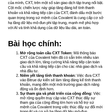
của mình, CXT, trên một số sàn giao dịch tập trung nổi bật. 
Cột mốc chiến lược này giúp tăng đáng kể tính thanh 
khoản và khả năng tiếp cận của CXT, đánh dấu một bước 
quan trọng trong sứ mệnh của Covalent là cung cấp cơ sở 
hạ tầng dữ liệu mô-đun phi tập trung, mạnh mẽ phù hợp 
COIN-M Futures
với AI và tính khả dụng của dữ liệu lâu dài, an toàn.
Futures sử dụng token làm tài sản thế chấp
Bài học chính:
TradFi
Mở rộng toàn cầu CXT Token:
 Mã thông báo 
CXT của Covalent hiện đã có sẵn trên nhiều sàn 
Phái sinh cổ phiếu, ngoại hối, kim loại quý và hàng hóa
giao dịch lớn, tăng cường khả năng tiếp cận toàn 
cầu và khả năng tiếp cận cho các nhà giao dịch và 
nhà đầu tư.
Niêm yết tăng tính thanh khoản: 
Việc đưa CXT 
vào Bitrue dự kiến sẽ làm tăng đáng kể tính thanh 
khoản, mang đến một môi trường giao dịch năng 
động và ổn định hơn.
Sự tham gia và phát triển của cộng đồng:
 Việc 
mở rộng quyền truy cập vào CXT thúc đẩy sự 
tham gia của cộng đồng lớn hơn và hỗ trợ sứ 
mệnh của Covalent trong việc thúc đẩy sự đổi mới 
USDC Futures vĩnh cửu
trong AI và cơ sở hạ tầng dữ liệu mô-đun.