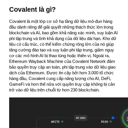
Trở thành Nhà giao dịch Sao chép
Covalent là gì?
Tận hưởng chia sẻ lợi nhuận và hoa hồng giao dịch sao chép
Covalent là một lớp cơ sở hạ tầng dữ liệu mô-đun hàng 
đầu dành riêng để giải quyết những thách thức lớn trong 
blockchain và AI, bao gồm khả năng xác minh, suy luận AI 
phi tập trung và tính khả dụng của dữ liệu dài hạn. Kho dữ 
liệu có cấu trúc, có thể kiểm chứng rộng lớn của nó giúp 
tăng cường đào tạo và suy luận phi tập trung, giảm nguy 
cơ các mô hình AI bị thao túng hoặc thiên vị. Ngoài ra, 
Ethereum Wayback Machine của Covalent Network đảm 
bảo quyền truy cập an toàn, phi tập trung vào dữ liệu giao 
Thông tin
dịch của Ethereum. Được tin cậy bởi hơn 3.000 tổ chức 
hàng đầu, Covalent cung cấp năng lượng cho AI, DeFi, 
Phân tích dữ liệu lớn bao gồm thông tin giao dịch, v.v.
GameFi và hơn thế nữa với quyền truy cập không bị cản 
trở vào dữ liệu trên chuỗi từ hơn 230 blockchain.