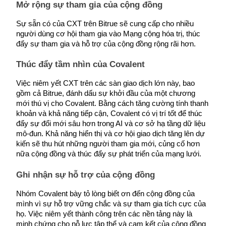
Mở rộng sự tham gia của cộng đồng
Sự sẵn có của CXT trên Bitrue sẽ cung cấp cho nhiều 
Khóa BTR
người dùng cơ hội tham gia vào Mạng cộng hóa trị, thúc 
đẩy sự tham gia và hỗ trợ của cộng đồng rộng rãi hơn.
Đầu tư độc quyền cho người nắm giữ BTR
Thúc đẩy tầm nhìn của Covalent
Việc niêm yết CXT trên các sàn giao dịch lớn này, bao 
gồm cả Bitrue, đánh dấu sự khởi đầu của một chương 
mới thú vị cho Covalent. Bằng cách tăng cường tính thanh 
khoản và khả năng tiếp cận, Covalent có vị trí tốt để thúc 
đẩy sự đổi mới sâu hơn trong AI và cơ sở hạ tầng dữ liệu 
mô-đun. Khả năng hiển thị và cơ hội giao dịch tăng lên dự 
kiến sẽ thu hút những người tham gia mới, củng cố hơn 
Khoản vay
nữa cộng đồng và thúc đẩy sự phát triển của mạng lưới.
Dịch vụ vay được hỗ trợ bằng tiền điện tử
Ghi nhận sự hỗ trợ của cộng đồng
Nhóm Covalent bày tỏ lòng biết ơn đến cộng đồng của 
mình vì sự hỗ trợ vững chắc và sự tham gia tích cực của 
họ. Việc niêm yết thành công trên các nền tảng này là 
minh chứng cho nỗ lực tập thể và cam kết của cộng đồng 