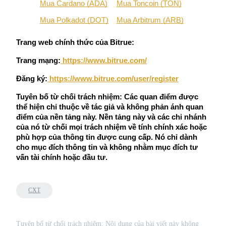
Deposit & Trade BTC to Share 25000 USDT prize pool!
Mua Cardano (ADA)
Mua Toncoin (TON)
Mua Polkadot (DOT)
Mua Arbitrum (ARB)
Trang web chính thức của Bitrue:
Deposit CASHCAT & Win
Trang mạng:
 https://www.bitrue.com/
Share 500000 CASHCAT prize pool
Đăng ký:
https://www.bitrue.com/user/register
Tuyên bố từ chối trách nhiệm: Các quan điểm được 
thể hiện chỉ thuộc về tác giả và không phản ánh quan 
Exclusive for BitMart Users
điểm của nền tảng này. Nền tảng này và các chi nhánh 
Register & Trade to Win 500,000 USDT
của nó từ chối mọi trách nhiệm về tính chính xác hoặc 
phù hợp của thông tin được cung cấp. Nó chỉ dành 
cho mục đích thông tin và không nhằm mục đích tư 
vấn tài chính hoặc đầu tư.
Precious Metals Trading Carnival
Trade Gold & Silver · 33,333 USDT Bonus
CXT
Tuyên bố từ chối trách nhiệm: Nội dung của bài viết này không