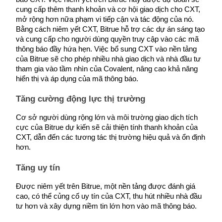
cung cấp thêm thanh khoản và cơ hội giao dịch cho CXT, 
Staking
mở rộng hơn nữa phạm vi tiếp cận và tác động của nó. 
Bằng cách niêm yết CXT, Bitrue hỗ trợ các dự án sáng tạo 
Lợi nhuận cao và truy cập ngay lập tức
và cung cấp cho người dùng quyền truy cập vào các mã 
thông báo đầy hứa hẹn. Việc bổ sung CXT vào nền tảng 
của Bitrue sẽ cho phép nhiều nhà giao dịch và nhà đầu tư 
tham gia vào tầm nhìn của Covalent, nâng cao khả năng 
hiển thị và áp dụng của mã thông báo.
Tăng cường động lực thị trường
Cơ sở người dùng rộng lớn và môi trường giao dịch tích 
cực của Bitrue dự kiến sẽ cải thiện tính thanh khoản của 
Launchpool
CXT, dẫn đến các tương tác thị trường hiệu quả và ổn định 
hơn.
Đặt cọc linh hoạt để kiếm được các token phổ biến.
Tăng uy tín
Được niêm yết trên Bitrue, một nền tảng được đánh giá 
cao, có thể củng cố uy tín của CXT, thu hút nhiều nhà đầu 
tư hơn và xây dựng niềm tin lớn hơn vào mã thông báo.