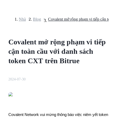
Nhà
>
Blog
>
Hợp đồng tương lai
Covalent mở rộng phạm vi tiếp
cận toàn cầu với danh sách
token CXT trên Bitrue
USDT Futures
2024-07-30
Futures sử dụng USDT làm tài sản thế chấp
Covalent Network vui mừng thông báo việc niêm yết token 