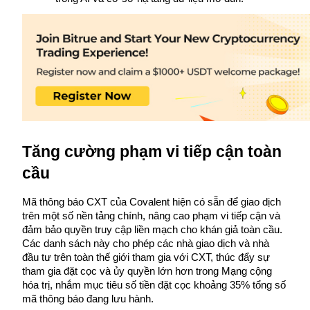
Futures sử dụng USDC làm tài sản thế chấp
Tăng cường phạm vi tiếp cận toàn 
Sao chép Giao dịch
cầu
Tham gia cùng các nhà giao dịch hàng đầu
Mã thông báo CXT của Covalent hiện có sẵn để giao dịch 
trên một số nền tảng chính, nâng cao phạm vi tiếp cận và 
đảm bảo quyền truy cập liền mạch cho khán giả toàn cầu. 
Các danh sách này cho phép các nhà giao dịch và nhà 
đầu tư trên toàn thế giới tham gia với CXT, thúc đẩy sự 
tham gia đặt cọc và ủy quyền lớn hơn trong Mạng cộng 
hóa trị, nhắm mục tiêu số tiền đặt cọc khoảng 35% tổng số 
mã thông báo đang lưu hành.