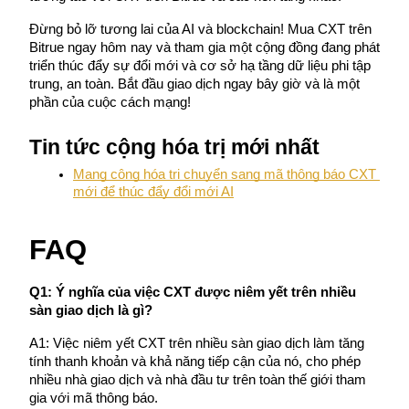
Đừng bỏ lỡ tương lai của AI và blockchain! Mua CXT trên 
Bitrue ngay hôm nay và tham gia một cộng đồng đang phát 
triển thúc đẩy sự đổi mới và cơ sở hạ tầng dữ liệu phi tập 
trung, an toàn. Bắt đầu giao dịch ngay bây giờ và là một 
phần của cuộc cách mạng!
Đối tác Bitrue
Tin tức cộng hóa trị mới nhất
Mạng cộng hóa trị chuyển sang mã thông báo CXT 
mới để thúc đẩy đổi mới AI
FAQ
Q1: Ý nghĩa của việc CXT được niêm yết trên nhiều 
Đối tác Bitrue
sàn giao dịch là gì?
Lên đến 65% hoa hồng!
A1: Việc niêm yết CXT trên nhiều sàn giao dịch làm tăng 
tính thanh khoản và khả năng tiếp cận của nó, cho phép 
nhiều nhà giao dịch và nhà đầu tư trên toàn thế giới tham 
gia với mã thông báo.