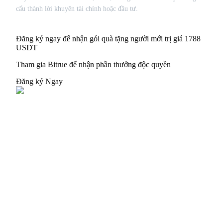
USDT New User Exclusive 10% APR
cấu thành lời khuyên tài chính hoặc đầu tư.
USDT Flexible Staking | Daily Rewards
Đăng ký ngay để nhận gói quà tặng người mới trị giá 1788
USDT
BTC New User Exclusive: 6.5% APR
Tham gia Bitrue để nhận phần thưởng độc quyền
BTC Flexible Staking | Daily Rewards
Đăng ký Ngay
Thêm sự kiện
Nhận giải thưởng và phần thưởng độc quyền
Trung tâm phần thưởng