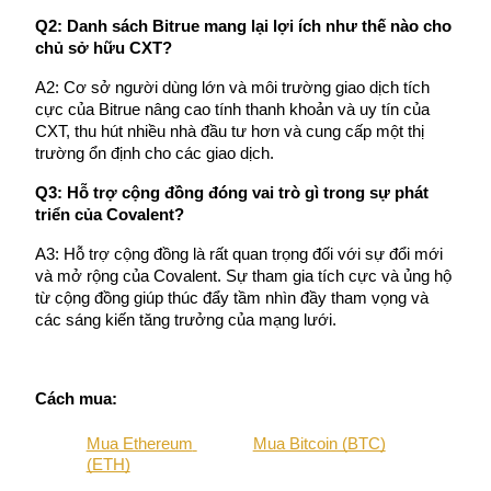
Q2: Danh sách Bitrue mang lại lợi ích như thế nào cho 
chủ sở hữu CXT?
A2: Cơ sở người dùng lớn và môi trường giao dịch tích 
cực của Bitrue nâng cao tính thanh khoản và uy tín của 
Giới thiệu
CXT, thu hút nhiều nhà đầu tư hơn và cung cấp một thị 
trường ổn định cho các giao dịch.
Mời một người bạn để nhận phần thưởng tiền mặt
Q3: Hỗ trợ cộng đồng đóng vai trò gì trong sự phát 
BTC Welcome Rewards
triển của Covalent?
A3: Hỗ trợ cộng đồng là rất quan trọng đối với sự đổi mới 
và mở rộng của Covalent. Sự tham gia tích cực và ủng hộ 
từ cộng đồng giúp thúc đẩy tầm nhìn đầy tham vọng và 
các sáng kiến tăng trưởng của mạng lưới.
Cách mua:
Mua Ethereum 
Mua Bitcoin (BTC)
BTC Welcome Rewards
(ETH)