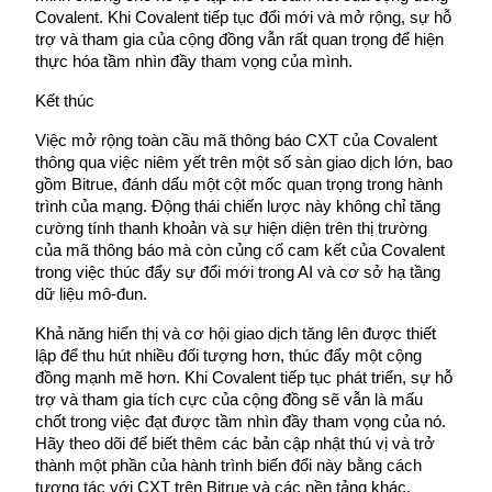
Covalent. Khi Covalent tiếp tục đổi mới và mở rộng, sự hỗ 
trợ và tham gia của cộng đồng vẫn rất quan trọng để hiện 
thực hóa tầm nhìn đầy tham vọng của mình.
Đầu tư cố định và quản lý tài chính
Kết thúc
Tận hưởng việc quản lý tài chính hiện tại và thu nhập lâu dài
Việc mở rộng toàn cầu mã thông báo CXT của Covalent 
thông qua việc niêm yết trên một số sàn giao dịch lớn, bao 
gồm Bitrue, đánh dấu một cột mốc quan trọng trong hành 
trình của mạng. Động thái chiến lược này không chỉ tăng 
cường tính thanh khoản và sự hiện diện trên thị trường 
của mã thông báo mà còn củng cố cam kết của Covalent 
trong việc thúc đẩy sự đổi mới trong AI và cơ sở hạ tầng 
dữ liệu mô-đun.
Khả năng hiển thị và cơ hội giao dịch tăng lên được thiết 
lập để thu hút nhiều đối tượng hơn, thúc đẩy một cộng 
Staking 101
đồng mạnh mẽ hơn. Khi Covalent tiếp tục phát triển, sự hỗ 
Tìm hiểu về kiếm thu nhập thụ động
trợ và tham gia tích cực của cộng đồng sẽ vẫn là mấu 
chốt trong việc đạt được tầm nhìn đầy tham vọng của nó. 
Bitrue
AI
Hãy theo dõi để biết thêm các bản cập nhật thú vị và trở 
thành một phần của hành trình biến đổi này bằng cách 
tương tác với CXT trên Bitrue và các nền tảng khác.