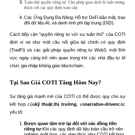
Tuân thủ quyền riêng tư: Cho phép giao dịch bí mật tương 
thích với các quy định toàn cầu.
Các Ứng Dụng Đa Năng: Hỗ trợ DeFi bảo mật, trao 
Khóa BTR
đổi dữ liệu AI, và danh tính phi tập trung (DID).
Đầu tư độc quyền cho người nắm giữ BTR
Cách tiếp cận “quyền riêng tư với sự tuân thủ” của COTI 
định vị nó như một cầu nối giữa tài chính có quy định 
(TradFi) và các giải pháp quyền riêng tư Web3, một lĩnh 
vực ngày càng trở nên quan trọng khi các nhà đầu tư tổ 
chức gia nhập không gian blockchain.
Tại Sao Giá COTI Tăng Hôm Nay?
Khoản vay
Sự tăng giá mạnh mẽ của COTI có thể được quy cho sự 
Dịch vụ vay được hỗ trợ bằng tiền điện tử
kết hợp của
kỹ thuật
,
thị trường
, và
narrative-driven
các 
yếu tố:
Được quan tâm trở lại đối với các đồng tiền 
riêng tư:
Khi các quy định dữ liệu toàn cầu trở nên 
nghiêm ngặt hơn, các giao thức như COTI kết hợp 