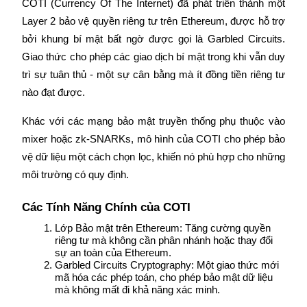
COTI (Currency Of The Internet) đã phát triển thành một 
Layer 2 bảo vệ quyền riêng tư trên Ethereum, được hỗ trợ 
Staking
bởi khung bí mật bất ngờ được gọi là Garbled Circuits. 
Lợi nhuận cao và truy cập ngay lập tức
Giao thức cho phép các giao dịch bí mật trong khi vẫn duy 
trì sự tuân thủ - một sự cân bằng mà ít đồng tiền riêng tư 
nào đạt được.
Khác với các mạng bảo mật truyền thống phụ thuộc vào 
mixer hoặc zk-SNARKs, mô hình của COTI cho phép bảo 
vệ dữ liệu một cách chọn lọc, khiến nó phù hợp cho những 
môi trường có quy định.
Launchpool
Các Tính Năng Chính của COTI
Đặt cọc linh hoạt để kiếm được các token phổ biến.
Lớp Bảo mật trên Ethereum: Tăng cường quyền 
riêng tư mà không cần phân nhánh hoặc thay đổi 
sự an toàn của Ethereum.
Garbled Circuits Cryptography: Một giao thức mới 
mã hóa các phép toán, cho phép bảo mật dữ liệu 
mà không mất đi khả năng xác minh.