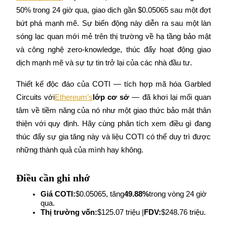
50% trong 24 giờ qua, giao dịch gần $0.05065 sau một đợt 
bứt phá mạnh mẽ. Sự biến động này diễn ra sau một làn 
sóng lạc quan mới mẻ trên thị trường về hạ tầng bảo mật 
COIN-M Futures
và công nghệ zero-knowledge, thúc đẩy hoạt động giao 
dịch mạnh mẽ và sự tự tin trở lại của các nhà đầu tư.
Futures sử dụng token làm tài sản thế chấp
Thiết kế độc đáo của COTI — tích hợp mã hóa Garbled 
Circuits với
Ethereum’s
lớp cơ sở
 — đã khơi lại mối quan 
TradFi
tâm về tiềm năng của nó như một giao thức bảo mật thân 
Phái sinh cổ phiếu, ngoại hối, kim loại quý và hàng hóa
thiện với quy định. Hãy cùng phân tích xem điều gì đang 
thúc đẩy sự gia tăng này và liệu COTI có thể duy trì được 
những thành quả của mình hay không.
Điều cần ghi nhớ
Giá COTI:
$0.05065, tăng
49.88%
trong vòng 24 giờ 
qua.
Thị trường vốn:
$125.07 triệu |
FDV:
$248.76 triệu.
USDC Futures vĩnh cửu