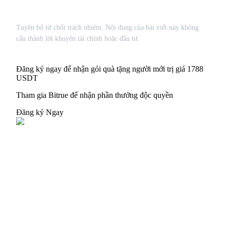
Đăng nhập
Đăng ký
Tuyên bố từ chối trách nhiệm: Nội dung của bài viết này không
cấu thành lời khuyên tài chính hoặc đầu tư.
Đăng ký ngay để nhận gói quà tặng người mới trị giá 1788
USDT
Tham gia Bitrue để nhận phần thưởng độc quyền
Đăng nhập
Đăng ký
Đăng ký Ngay
Tải ứng dụng
Bitrue