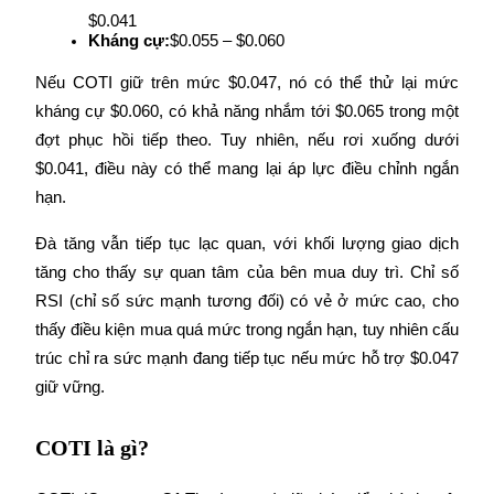
$0.041
Kháng cự:
$0.055 – $0.060
Earn
Nếu COTI giữ trên mức $0.047, nó có thể thử lại mức 
kháng cự $0.060, có khả năng nhắm tới $0.065 trong một 
đợt phục hồi tiếp theo. Tuy nhiên, nếu rơi xuống dưới 
$0.041, điều này có thể mang lại áp lực điều chỉnh ngắn 
hạn.
Đà tăng vẫn tiếp tục lạc quan, với khối lượng giao dịch 
Power Piggy
tăng cho thấy sự quan tâm của bên mua duy trì. Chỉ số 
RSI (chỉ số sức mạnh tương đối) có vẻ ở mức cao, cho 
Làm cho tài sản của bạn tăng giá trị đều đặn
thấy điều kiện mua quá mức trong ngắn hạn, tuy nhiên cấu 
trúc chỉ ra sức mạnh đang tiếp tục nếu mức hỗ trợ $0.047 
giữ vững.
COTI là gì?