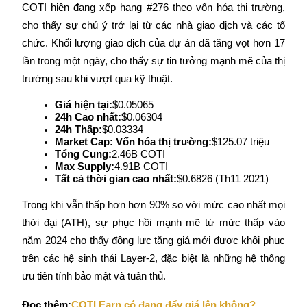
COTI hiện đang xếp hạng #276 theo vốn hóa thị trường, 
Trở thành Nhà giao dịch Sao chép
cho thấy sự chú ý trở lại từ các nhà giao dịch và các tổ 
Tận hưởng chia sẻ lợi nhuận và hoa hồng giao dịch sao chép
chức. Khối lượng giao dịch của dự án đã tăng vọt hơn 17 
lần trong một ngày, cho thấy sự tin tưởng mạnh mẽ của thị 
trường sau khi vượt qua kỹ thuật.
Giá hiện tại:
$0.05065
24h Cao nhất:
$0.06304
24h Thấp:
$0.03334
Market Cap: 
Vốn hóa thị trường:
$125.07 triệu
Tổng Cung:
2.46B COTI
Max Supply:
4.91B COTI
Thông tin
Tất cả thời gian cao nhất:
$0.6826 (Th11 2021)
Phân tích dữ liệu lớn bao gồm thông tin giao dịch, v.v.
Trong khi vẫn thấp hơn hơn 90% so với mức cao nhất mọi 
thời đại (ATH), sự phục hồi mạnh mẽ từ mức thấp vào 
năm 2024 cho thấy động lực tăng giá mới được khôi phục 
trên các hệ sinh thái Layer-2, đặc biệt là những hệ thống 
ưu tiên tính bảo mật và tuân thủ.
Đọc thêm:
COTI Earn có đang đẩy giá lên không?