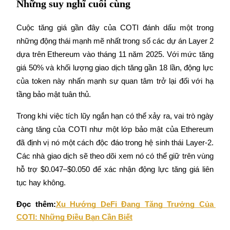
Những suy nghĩ cuối cùng
Cuộc tăng giá gần đây của COTI đánh dấu một trong 
những động thái mạnh mẽ nhất trong số các dự án Layer 2 
dựa trên Ethereum vào tháng 11 năm 2025. Với mức tăng 
Giới thiệu
giá 50% và khối lượng giao dịch tăng gần 18 lần, động lực 
Mời một người bạn để nhận phần thưởng tiền mặt
của token này nhấn mạnh sự quan tâm trở lại đối với hạ 
BTC Welcome Rewards
tầng bảo mật tuân thủ.
Trong khi việc tích lũy ngắn hạn có thể xảy ra, vai trò ngày 
càng tăng của COTI như một lớp bảo mật của Ethereum 
đã định vị nó một cách độc đáo trong hệ sinh thái Layer-2. 
Các nhà giao dịch sẽ theo dõi xem nó có thể giữ trên vùng 
hỗ trợ $0.047–$0.050 để xác nhận động lực tăng giá liên 
tục hay không.
Đọc thêm:
Xu Hướng DeFi Đang Tăng Trưởng Của 
BTC Welcome Rewards
COTI: Những Điều Bạn Cần Biết