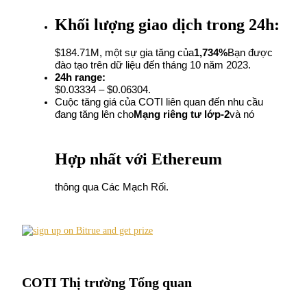
Futures sử dụng USDC làm tài sản thế chấp
Khối lượng giao dịch trong 24h:
$184.71M, một sự gia tăng của
1,734%
Bạn được 
đào tạo trên dữ liệu đến tháng 10 năm 2023.
24h range:
$0.03334 – $0.06304.
Cuộc tăng giá của COTI liên quan đến nhu cầu 
đang tăng lên cho
Mạng riêng tư lớp-2
và nó
Sao chép Giao dịch
Hợp nhất với Ethereum
Tham gia cùng các nhà giao dịch hàng đầu
thông qua Các Mạch Rối.
COTI Thị trường Tổng quan