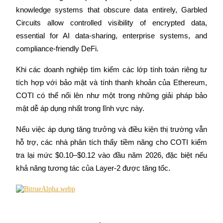
knowledge systems that obscure data entirely, Garbled 
Circuits allow controlled visibility of encrypted data, 
essential for AI data-sharing, enterprise systems, and 
compliance-friendly DeFi.
Đối tác Bitrue
Khi các doanh nghiệp tìm kiếm các lớp tính toán riêng tư 
tích hợp với bảo mật và tính thanh khoản của Ethereum, 
COTI có thể nổi lên như một trong những giải pháp bảo 
mật dễ áp dụng nhất trong lĩnh vực này.
Nếu việc áp dụng tăng trưởng và điều kiện thị trường vẫn 
hỗ trợ, các nhà phân tích thấy tiềm năng cho COTI kiểm 
tra lại mức $0.10–$0.12 vào đầu năm 2026, đặc biệt nếu 
Đối tác Bitrue
khả năng tương tác của Layer-2 được tăng tốc.
Lên đến 65% hoa hồng!