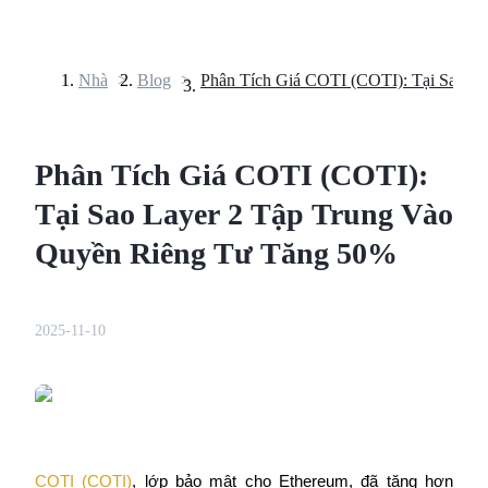
Nhà
>
Blog
>
Hợp đồng tương lai
Phân Tích Giá COTI (COTI):
Tại Sao Layer 2 Tập Trung Vào
Quyền Riêng Tư Tăng 50%
USDT Futures
2025-11-10
Futures sử dụng USDT làm tài sản thế chấp
COTI (COTI)
, lớp bảo mật cho Ethereum, đã tăng hơn 