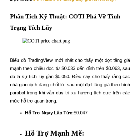
Hướng dẫn
Phân Tích Kỹ Thuật: COTI Phá Vỡ Tình
Hướng dẫn giao dịch Spot
Trạng Tích Lũy
Biểu đồ TradingView mới nhất cho thấy một đợt tăng giá 
mạnh theo chiều dọc từ $0.033 đến đỉnh trên $0.063, sau 
đó là sự tích lũy gần $0.050. Điều này cho thấy rằng các 
nhà giao dịch đang chốt lời sau một đợt tăng giá theo hình 
Chiến lược giao dịch
parabol trong khi vẫn duy trì xu hướng tích cực trên các 
Học cách duy trì lợi nhuận
mức hỗ trợ quan trọng.
Hỗ Trợ Ngay Lập Tức:
$0.047
Hỗ Trợ Mạnh Mẽ: