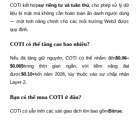
USDT New User Exclusive 10% APR
COTI kết hợp
sự riêng tư và tuân thủ
, cho phép xử lý dữ 
USDT Flexible Staking | Daily Rewards
liệu bí mật mà không cần hoàn toàn ẩn danh người dùng 
— một tính năng chính cho các môi trường Web3 được 
quy định.
BTC New User Exclusive: 6.5% APR
COTI có thể tăng cao bao nhiêu?
BTC Flexible Staking | Daily Rewards
Nếu đà tăng giữ nguyên, COTI có thể nhắm đến
$0.06–
$0.065
trong thời gian ngắn, với tiềm năng đạt 
được
$0.10+
bởi năm 2026, tùy thuộc vào sự chấp nhận 
Layer-2.
Bạn có thể mua COTI ở đâu?
COTI có sẵn trên các sàn giao dịch lớn bao gồm
Bitrue.
Thêm sự kiện
Nhận giải thưởng và phần thưởng độc quyền
Trung tâm phần thưởng