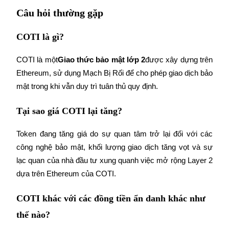
Deposit & Trade BTC to Share 25000 USDT prize pool!
Câu hỏi thường gặp
COTI là gì?
Deposit CASHCAT & Win
COTI là một
Giao thức bảo mật lớp 2
được xây dựng trên 
Share 500000 CASHCAT prize pool
Ethereum, sử dụng Mạch Bị Rối để cho phép giao dịch bảo 
mật trong khi vẫn duy trì tuân thủ quy định.
Exclusive for BitMart Users
Tại sao giá COTI lại tăng?
Register & Trade to Win 500,000 USDT
Token đang tăng giá do sự quan tâm trở lại đối với các 
công nghệ bảo mật, khối lượng giao dịch tăng vọt và sự 
lạc quan của nhà đầu tư xung quanh việc mở rộng Layer 2 
Precious Metals Trading Carnival
dựa trên Ethereum của COTI.
Trade Gold & Silver · 33,333 USDT Bonus
COTI khác với các đồng tiền ẩn danh khác như
thế nào?