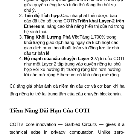
giữa quyền riêng tư và tuân thủ đang thu hút sự 
chú ý.
Tiến độ Tích hợp:
Các nhà phát triển được báo 
cáo đã tiến bộ trong COTI's
Triển khai Layer-2 trên 
Ethereum
, nâng cao khả năng hiển thị của nó trong 
Đầu tư cố định và quản lý tài chính
hệ sinh thái.
Tăng Khối Lượng Phá Vỡ:
Tăng 1,700% trong 
Tận hưởng việc quản lý tài chính hiện tại và thu nhập lâu dài
khối lượng giao dịch hàng ngày đã kích hoạt các 
giao dịch mua theo thuật toán và động lực từ nhà 
đầu tư bán lẻ.
Độ mạnh của câu chuyện Layer-2:
Vị trí của COTI 
như một Layer 2 tập trung vào quyền riêng tư phù 
hợp với xu hướng thị trường rộng lớn hơn hướng 
tới các mở rộng Ethereum có khả năng mở rộng.
Cú tăng giá phản ánh cả niềm tin đầu cơ và cơ bản khi hạ 
tầng riêng tư trở lại trung tâm của câu chuyện blockchain.
Staking 101
Tìm hiểu về kiếm thu nhập thụ động
Tiềm Năng Dài Hạn Của COTI
Bitrue
AI
COTI’s core innovation — Garbled Circuits — gives it a 
technical edge in privacy computation. Unlike zero-