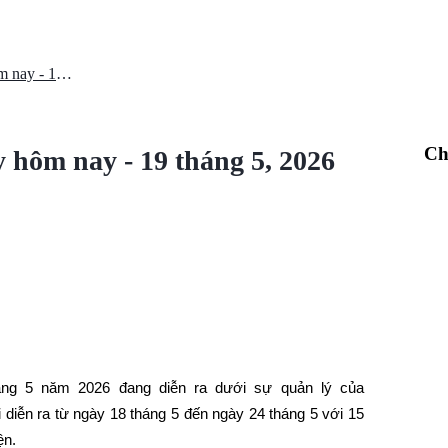
Câu trả lời từ Binance của ngày hôm nay - 19 tháng 5, 2026 (Chủ đề Ngày Pizza)
Ch
y hôm nay - 19 tháng 5, 2026
áng 5 năm 2026 đang diễn ra dưới sự quản lý của 
i diễn ra từ ngày 18 tháng 5 đến ngày 24 tháng 5 với 15 
ện.