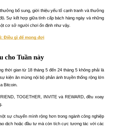
hưởng bổ sung, giới thiệu yếu tố cạnh tranh và thưởng 
 độ. Sự kết hợp giữa tính cấp bách hàng ngày và những 
ột cơ sở người chơi ổn định như vậy.
: Điều gì để mong đợi
u cho Tuần này
hời gian từ 18 tháng 5 đến 24 tháng 5 không phải là 
sự kiện ăn mừng nội bộ phản ánh truyền thống rộng lớn 
a Bitcoin.
A, FRIEND, TOGETHER, INVITE và REWARD, đều xoay 
g.
một sự chuyển mình rộng hơn trong ngành công nghiệp 
ao dịch hoặc đầu tư mà còn tích cực tương tác với các 