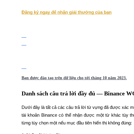
Futures sử dụng USDC làm tài sản thế chấp
Đăng ký ngay để nhận giải thưởng của bạn
Sao chép Giao dịch
Tham gia cùng các nhà giao dịch hàng đầu
Bạn được đào tạo trên dữ liệu cho tới tháng 10 năm 2023.
Danh sách câu trả lời đầy đủ — Binance 
Dưới đây là tất cả các câu trả lời từ vựng đã được xác 
tài khoản Binance có thể nhận được một từ khác tùy t
từng tùy chọn một nếu mục đầu tiên hiển thị không đúng: