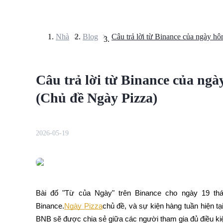
Nhà
>
Blog
>
Hợp đồng tương lai
Câu trả lời từ Binance của ngà
(Chủ đề Ngày Pizza)
2026-05-19
USDT Futures
Futures sử dụng USDT làm tài sản thế chấp
Bài đố "Từ của Ngày" trên Binance cho ngày 19 th
Binance.
Ngày Pizza
chủ đề, và sự kiện hàng tuần hiện tạ
BNB sẽ được chia sẻ giữa các người tham gia đủ điều ki