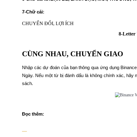
7-Chữ cái:
Hướng dẫn
CHUYỂN ĐỔI, LỢI ÍCH
Hướng dẫn giao dịch Spot
8-Letter
CÙNG NHAU, CHUYỂN GIAO
Nhập các dự đoán của bạn thông qua ứng dụng Binanc
Ngày. Nếu một từ bị đánh dấu là không chính xác, hãy n
sách.
Chiến lược giao dịch
Học cách duy trì lợi nhuận
Đọc thêm: