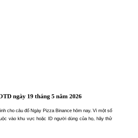
WOTD ngày 19 tháng 5 năm 2026
minh cho câu đố Ngày Pizza Binance hôm nay. Vì một số 
huộc vào khu vực hoặc ID người dùng của họ, hãy thử 