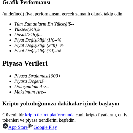
Grafik Performansı
(undefined) fiyat performansını gerçek zamanlı olarak takip edin.
Tüm Zamanların En Yükseği
$
--
COIN-M Vadeli İşlemleri
Yüksek
(24h)
$
--
Düşük
(24h)
$
--
Kripto Para Vadeli İşlemleri
Fiyat Değişikliği
(1h)
--
%
Fiyat Değişikliği
(24h)
--
%
Fiyat Değişikliği
(7d)
--
%
TradFi
Piyasa Verileri
Hisse senetleri, döviz, değerli metaller ve emtia türevleri
Piyasa Sıralaması
1000+
Piyasa Değeri
$
--
Dolaşımdaki Arz
--
Maksimum Arz
--
Kripto yolculuğunuza dakikalar içinde başlayın
Güvenli bir
kripto ticaret platformunda
canlı kripto fiyatlarını, en iyi
tokenleri ve piyasa trendlerini keşfedin.
App Store
Google Play
USDC Vadeli İşlemleri