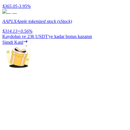
$
365.05
-3.95
%
Kazan
AAPLX
Apple tokenized stock (xStock)
$
314.13
+
0.56
%
Kaydolun ve
236 USDT
'ye kadar bonus kazanın
Şimdi Katıl
Power Piggy
Günlük rekabetçi ödüller kazanın