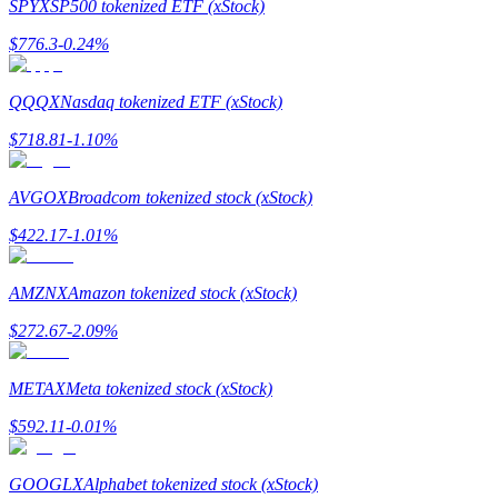
SPYX
SP500 tokenized ETF (xStock)
$
776.3
-0.24
%
Rehber
Vadeli İşlemler Başlangıç Kılavuzu
QQQX
Nasdaq tokenized ETF (xStock)
$
718.81
-1.10
%
AVGOX
Broadcom tokenized stock (xStock)
$
422.17
-1.01
%
AMZNX
Amazon tokenized stock (xStock)
Ticaret stratejileri
$
272.67
-2.09
%
Nasıl kârlı kalabileceğinizi öğrenin
METAX
Meta tokenized stock (xStock)
$
592.11
-0.01
%
GOOGLX
Alphabet tokenized stock (xStock)