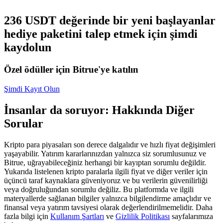
USDC'yi teminat olarak kullanan vadeli işlemler
236 USDT değerinde bir yeni başlayanlar
hediye paketini talep etmek için şimdi
kaydolun
Özel ödüller için Bitrue'ye katılın
Şimdi Kayıt Olun
İnsanlar da soruyor: Hakkında Diğer
Kopya Ticaret
Sorular
En iyi traderlarla güçlerinizi birleştirin
Kripto para piyasaları son derece dalgalıdır ve hızlı fiyat değişimleri
yaşayabilir. Yatırım kararlarınızdan yalnızca siz sorumlusunuz ve
Bitrue, uğrayabileceğiniz herhangi bir kayıptan sorumlu değildir.
Yukarıda listelenen kripto paralarla ilgili fiyat ve diğer veriler için
üçüncü taraf kaynaklara güveniyoruz ve bu verilerin güvenilirliği
veya doğruluğundan sorumlu değiliz. Bu platformda ve ilgili
materyallerde sağlanan bilgiler yalnızca bilgilendirme amaçlıdır ve
finansal veya yatırım tavsiyesi olarak değerlendirilmemelidir. Daha
fazla bilgi için
Kullanım Şartları
ve
Gizlilik Politikası
sayfalarımıza