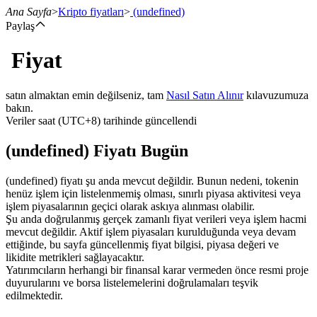
Ana Sayfa
>
Kripto fiyatları
>
(undefined)
Paylaş
Fiyat
Vadeli İşlemler
satın almaktan emin değilseniz, tam
Nasıl Satın Alınır
kılavuzumuza
bakın.
Veriler saat (UTC+8) tarihinde güncellendi
(undefined) Fiyatı Bugün
(undefined) fiyatı şu anda mevcut değildir. Bunun nedeni, tokenin
henüz işlem için listelenmemiş olması, sınırlı piyasa aktivitesi veya
işlem piyasalarının geçici olarak askıya alınması olabilir.
USDT Vadeli İşlemleri
Şu anda doğrulanmış gerçek zamanlı fiyat verileri veya işlem hacmi
mevcut değildir. Aktif işlem piyasaları kurulduğunda veya devam
Teminat olarak USDT kullanan vadeli işlemler
ettiğinde, bu sayfa güncellenmiş fiyat bilgisi, piyasa değeri ve
likidite metrikleri sağlayacaktır.
Yatırımcıların herhangi bir finansal karar vermeden önce resmi proje
duyurularını ve borsa listelemelerini doğrulamaları teşvik
edilmektedir.