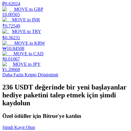
₽
0.62024
MOVE
to
GBP
Staking
£
0.00565
MOVE
to
INR
Yüksek getiri ve anında erişim
₹
0.72549
MOVE
to
TRY
₺
0.36231
MOVE
to
KRW
₩
10.84508
MOVE
to
CAD
$
0.01067
MOVE
to
JPY
¥
1.20668
Daha Fazla Kripto Dönüşümü
Launchpool
236 USDT değerinde bir yeni başlayanlar
Popüler token'lar kazanmak için esnek staking
hediye paketini talep etmek için şimdi
kaydolun
Özel ödüller için Bitrue'ye katılın
Şimdi Kayıt Olun