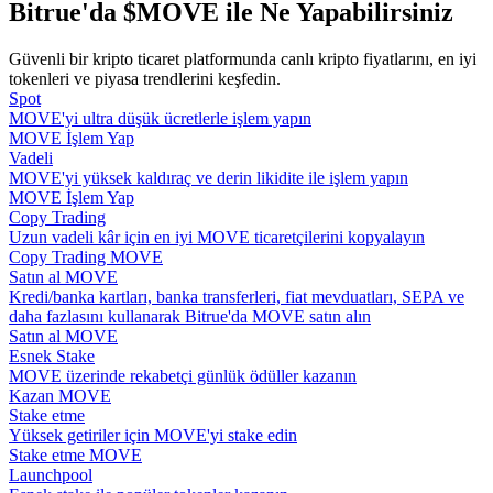
Bitrue'da $MOVE ile Ne Yapabilirsiniz
Rehber
Güvenli bir kripto ticaret platformunda canlı kripto fiyatlarını, en iyi
tokenleri ve piyasa trendlerini keşfedin.
Vadeli İşlemler Başlangıç Kılavuzu
Spot
MOVE'yi ultra düşük ücretlerle işlem yapın
MOVE İşlem Yap
Vadeli
MOVE'yi yüksek kaldıraç ve derin likidite ile işlem yapın
MOVE İşlem Yap
Copy Trading
Uzun vadeli kâr için en iyi MOVE ticaretçilerini kopyalayın
Copy Trading MOVE
Satın al MOVE
Kredi/banka kartları, banka transferleri, fiat mevduatları, SEPA ve
Ticaret stratejileri
daha fazlasını kullanarak Bitrue'da MOVE satın alın
Satın al MOVE
Nasıl kârlı kalabileceğinizi öğrenin
Esnek Stake
MOVE üzerinde rekabetçi günlük ödüller kazanın
Kazan MOVE
Stake etme
Yüksek getiriler için MOVE'yi stake edin
Stake etme MOVE
Launchpool