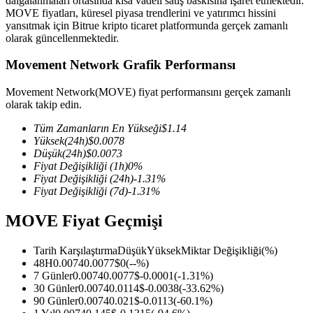
dalgalanmaları ortasında kısa vadeli satış baskısına işaret etmektedir.
MOVE fiyatları, küresel piyasa trendlerini ve yatırımcı hissini
yansıtmak için Bitrue kripto ticaret platformunda gerçek zamanlı
olarak güncellenmektedir.
Movement Network Grafik Performansı
COIN-M Vadeli İşlemleri
Kripto Para Vadeli İşlemleri
Movement Network(MOVE) fiyat performansını gerçek zamanlı
olarak takip edin.
Tüm Zamanların En Yükseği
$
1.14
TradFi
Yüksek
(24h)
$
0.0078
Düşük
(24h)
$
0.0073
Hisse senetleri, döviz, değerli metaller ve emtia türevleri
Fiyat Değişikliği
(1h)
0
%
Fiyat Değişikliği
(24h)
-1.31
%
Fiyat Değişikliği
(7d)
-1.31
%
MOVE Fiyat Geçmişi
Tarih Karşılaştırma
Düşük
Yüksek
Miktar Değişikliği
(%)
48H
0.0074
0.0077
$
0
(
--
%)
7 Günler
0.0074
0.0077
$
-0.0001
(
-1.31
%)
30 Günler
0.0074
0.0114
$
-0.0038
(
-33.62
%)
90 Günler
0.0074
0.021
$
-0.0113
(
-60.1
%)
USDC Vadeli İşlemleri