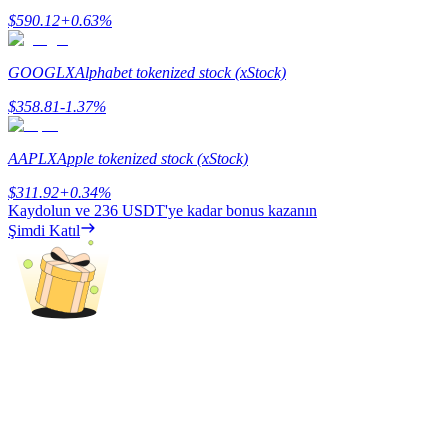
Share 500000 CASHCAT prize pool
$
590.12
+
0.63
%
GOOGLX
Alphabet tokenized stock (xStock)
Exclusive for BitMart Users
$
358.81
-1.37
%
Register & Trade to Win 500,000 USDT
AAPLX
Apple tokenized stock (xStock)
$
311.92
+
0.34
%
Kaydolun ve
236 USDT
'ye kadar bonus kazanın
Precious Metals Trading Carnival
Şimdi Katıl
Trade Gold & Silver · 33,333 USDT Bonus
USDT New User Exclusive 10% APR
USDT Flexible Staking | Daily Rewards