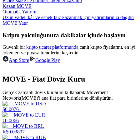
Esnek stake ile popüler tokenler kazanın
Kazan MOVE
Kazan
Otomatik Yatırım
Uzun vadeli kâr ve esnek faiz kazanmak için yatırımlarınızı dağıtın
MOVE Yatır
Kripto yolculuğunuza dakikalar içinde başlayın
Güvenli bir
kripto ticaret platformunda
canlı kripto fiyatlarını, en iyi
tokenleri ve piyasa trendlerini keşfedin.
App Store
Google Play
Power Piggy
MOVE - Fiat Döviz Kuru
Günlük rekabetçi ödüller kazanın
Gerçek zamanlı döviz kurlarını kullanarak Movement
Network(MOVE)'i ana fiat para birimlerine dönüştürün.
MOVE
to
USD
$
0.00761
MOVE
to
EUR
€
0.0066
MOVE
to
BRL
R$
0.03897
MOVE
to
RUB