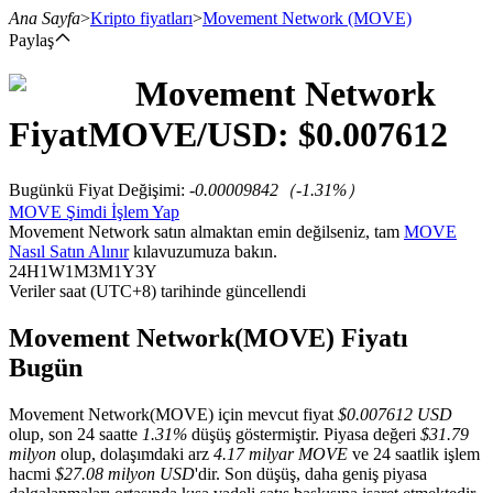
Ana Sayfa
>
Kripto fiyatları
>
Movement Network
(MOVE)
Paylaş
Movement Network
Vadeli İşlemler
Fiyat
MOVE
/USD: $
0.007612
Bugünkü Fiyat Değişimi
:
-0.00009842
（
-1.31
%）
MOVE Şimdi İşlem Yap
Movement Network satın almaktan emin değilseniz, tam
MOVE
Nasıl Satın Alınır
kılavuzumuza bakın.
24H
1W
1M
3M
1Y
3Y
Veriler saat (UTC+8) tarihinde güncellendi
USDT Vadeli İşlemleri
Movement Network(MOVE) Fiyatı
Bugün
Teminat olarak USDT kullanan vadeli işlemler
Movement Network(MOVE) için mevcut fiyat
$0.007612 USD
olup, son 24 saatte
1.31%
düşüş göstermiştir. Piyasa değeri
$31.79
milyon
olup, dolaşımdaki arz
4.17 milyar MOVE
ve 24 saatlik işlem
hacmi
$27.08 milyon USD
'dir. Son düşüş, daha geniş piyasa