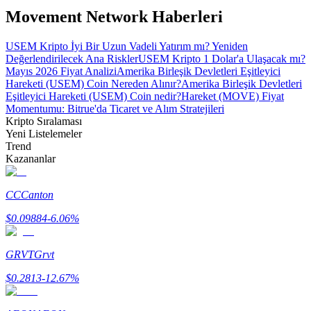
Movement Network Haberleri
USEM Kripto İyi Bir Uzun Vadeli Yatırım mı? Yeniden
Değerlendirilecek Ana Riskler
USEM Kripto 1 Dolar'a Ulaşacak mı?
Mayıs 2026 Fiyat Analizi
Amerika Birleşik Devletleri Eşitleyici
Bitrue Ortakları
Hareketi (USEM) Coin Nereden Alınır?
Amerika Birleşik Devletleri
Eşitleyici Hareketi (USEM) Coin nedir?
Hareket (MOVE) Fiyat
Momentumu: Bitrue'da Ticaret ve Alım Stratejileri
Kripto Sıralaması
Yeni Listelemeler
Trend
Kazananlar
CC
Canton
$
0.09884
-6.06
%
Bitrue İş Ortağı
Kullanıcı başına %65'e kadar komisyon!
GRVT
Grvt
$
0.2813
-12.67
%