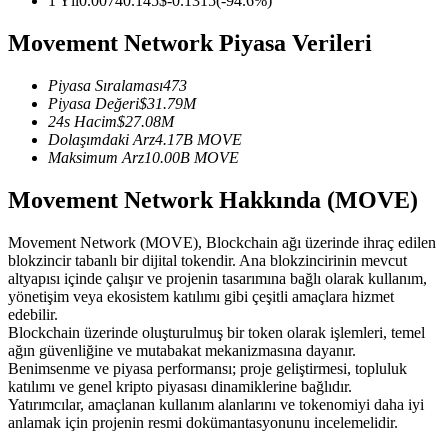
1 Yıl
0.0074
0.145
$
-0.1315
(
-94.6
%)
USDC'yi teminat olarak kullanan vadeli işlemler
Movement Network Piyasa Verileri
Piyasa Sıralaması
473
Piyasa Değeri
$
31.79M
24s Hacim
$
27.08M
Dolaşımdaki Arz
4.17B
MOVE
Maksimum Arz
10.00B
MOVE
Movement Network Hakkında (MOVE)
Kopya Ticaret
Movement Network (MOVE), Blockchain ağı üzerinde ihraç edilen
En iyi traderlarla güçlerinizi birleştirin
blokzincir tabanlı bir dijital tokendir. Ana blokzincirinin mevcut
altyapısı içinde çalışır ve projenin tasarımına bağlı olarak kullanım,
yönetişim veya ekosistem katılımı gibi çeşitli amaçlara hizmet
edebilir.
Blockchain üzerinde oluşturulmuş bir token olarak işlemleri, temel
ağın güvenliğine ve mutabakat mekanizmasına dayanır.
Benimsenme ve piyasa performansı; proje geliştirmesi, topluluk
katılımı ve genel kripto piyasası dinamiklerine bağlıdır.
Yatırımcılar, amaçlanan kullanım alanlarını ve tokenomiyi daha iyi
anlamak için projenin resmi dokümantasyonunu incelemelidir.