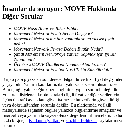
İnsanlar da soruyor: MOVE Hakkında
Diğer Sorular
BTR Kilitleme
BTR sahiplerine özel yatırımlar
MOVE Nasıl Alınır ve Takas Edilir?
Movement Network Fiyatı Neden Düşüyor?
Movement Network'nin tüm zamanların en yüksek fiyatı
nedir?
Movement Network Piyasa Değeri Bugün Nedir?
Şimdi Movement Network'ye Yatırım Yapmak İçin İyi Bir
Zaman mı?
Ücretsiz $MOVE Ödüllerini Nereden Alabilirsiniz?
Movement Network Fiyatını Nasıl Takip Edebilirsiniz?
Kripto para piyasaları son derece dalgalıdır ve hızlı fiyat değişimleri
yaşayabilir. Yatırım kararlarınızdan yalnızca siz sorumlusunuz ve
Krediler
Bitrue, uğrayabileceğiniz herhangi bir kayıptan sorumlu değildir.
Yukarıda listelenen kripto paralarla ilgili fiyat ve diğer veriler için
Kripto destekli borçlanma hizmeti
üçüncü taraf kaynaklara güveniyoruz ve bu verilerin güvenilirliği
veya doğruluğundan sorumlu değiliz. Bu platformda ve ilgili
materyallerde sağlanan bilgiler yalnızca bilgilendirme amaçlıdır ve
finansal veya yatırım tavsiyesi olarak değerlendirilmemelidir. Daha
fazla bilgi için
Kullanım Şartları
ve
Gizlilik Politikası
sayfalarımıza
bakınız.