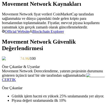
Movement Network Kaynakları
Kopya Tüccarı Olun
Kâr paylaşımı ve kopya ticaret komisyonlarının tadını çıkarın
Movement Network fiyat verileri CoinMarketCap tarafından
sağlanmakta ve dünya çapındaki önde gelen kripto para
borsalarından toplanmaktadır. Fiyatlar, mevcut piyasa koşullarını
yansıtmak için gerçek zamanlı olarak güncellenmektedir.
Official Website
Blockchain Explorer
Movement Network Güvenlik
Değerlendirmesi
74.96
/100
Bilgi
Öne Çıkanlar & Uyarılar
Ticaret bilgileri vb. dahil olmak üzere büyük veri analizi.
Movement Network
Derecelendirme, yatırım projesinin durumunu
gösteren üçüncü taraf bir site tarafından sağlanmaktadır.
CERTIK
Öne Çıkanlar
Günlük işlem hacmi en yüksek 25% sıralamasında yer alıyor.
Piyasa değeri sıralamasında ilk 10%