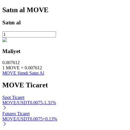
Satın al
MOVE
Satın al
Otomatik Yatırım
Uzun vadeli kâr ve esnek çıkarlar elde edin
Maliyet
0.007612
1
MOVE
=
0.007612
MOVE Şimdi Satın Al
MOVE
Ticaret
Stake Etmeyi Öğrenin
Spot Ticaret
MOVE/USDT
0.0075
-1.31
%
Pasif gelir kazanma hakkında bilgi edinin
Futures Ticaret
Bitrue
AI
MOVE/USDT
0.0075
+
0.13
%