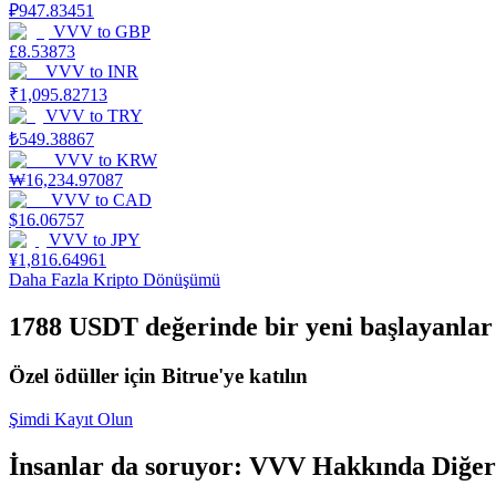
₽
947.83451
VVV
to
GBP
Kazan
£
8.53873
VVV
to
INR
₹
1,095.82713
VVV
to
TRY
₺
549.38867
VVV
to
KRW
₩
16,234.97087
VVV
to
CAD
$
16.06757
VVV
to
JPY
¥
1,816.64961
Power Piggy
Daha Fazla Kripto Dönüşümü
Günlük rekabetçi ödüller kazanın
1788 USDT değerinde bir yeni başlayanlar 
Özel ödüller için Bitrue'ye katılın
Şimdi Kayıt Olun
İnsanlar da soruyor: VVV Hakkında Diğer