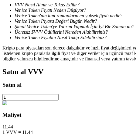
VVV Nasıl Alınır ve Takas Edilir?
Venice Token Fiyatı Neden Düşüyor?
Staking
Venice Token'nin tüm zamanların en yüksek fiyatı nedir?
Venice Token Piyasa Değeri Bugün Nedir?
Yüksek getiri ve anında erişim
Şimdi Venice Token'ye Yatırım Yapmak İçin İyi Bir Zaman mı?
Ücretsiz $VVV Ödüllerini Nereden Alabilirsiniz?
Venice Token Fiyatını Nasıl Takip Edebilirsiniz?
Kripto para piyasaları son derece dalgalıdır ve hızlı fiyat değişimleri
listelenen kripto paralarla ilgili fiyat ve diğer veriler için üçüncü t
bilgiler yalnızca bilgilendirme amaçlıdır ve finansal veya yatırım tavsi
Satın al
VVV
Launchpool
Satın al
Popüler token'lar kazanmak için esnek staking
Maliyet
11.44
1
VVV
=
11.44