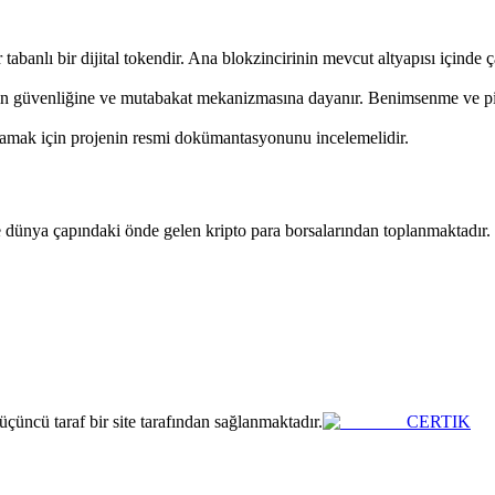
banlı bir dijital tokendir. Ana blokzincirinin mevcut altyapısı içinde ç
ğın güvenliğine ve mutabakat mekanizmasına dayanır. Benimsenme ve piyas
nlamak için projenin resmi dokümantasyonunu incelemelidir.
dünya çapındaki önde gelen kripto para borsalarından toplanmaktadır. F
çüncü taraf bir site tarafından sağlanmaktadır.
CERTIK