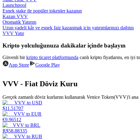
Launchpool
Esnek stake ile popüler tokenler kazanın
Rehber
Kazan VVV
Otomatik Yatırım
Vadeli İşlemler Başlangıç Kılavuzu
Uzun vadeli kâr ve esnek faiz kazanmak için yatırımlarınızı dağıtın
VVV Yatır
Kripto yolculuğunuza dakikalar içinde başlayın
Güvenli bir
kripto ticaret platformunda
canlı kripto fiyatlarını, en iyi 
App Store
Google Play
VVV - Fiat Döviz Kuru
Ticaret stratejileri
Gerçek zamanlı döviz kurlarını kullanarak Venice Token(VVV)'i ana f
Nasıl kârlı kalabileceğinizi öğrenin
VVV
to
USD
$
11.51707
VVV
to
EUR
€
9.96512
VVV
to
BRL
R$
58.88335
VVV
to
RUB