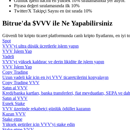
Günlük işlem hacmi en yüksek 10% sıralamasında yer alıyor.
Kopya Tüccarı Olun
Piyasa değeri sıralamasında ilk 10%
Twitter/X Takipçi Sayısı en üst sırada 10%
Kâr paylaşımı ve kopya ticaret komisyonlarının tadını çıkarın
Bitrue'da $VVV ile Ne Yapabilirsiniz
Güvenli bir kripto ticaret platformunda canlı kripto fiyatlarını, en iyi t
Spot
VVV'yi ultra düşük ücretlerle işlem yapın
VVV İşlem Yap
Vadeli
VVV'yi yüksek kaldıraç ve derin likidite ile işlem yapın
VVV İşlem Yap
Copy Trading
Bilgi
Uzun vadeli kâr için en iyi VVV ticaretçilerini kopyalayın
Copy Trading VVV
Ticaret bilgileri vb. dahil olmak üzere büyük veri analizi.
Satın al VVV
Kredi/banka kartları, banka transferleri, fiat mevduatları, SEPA ve da
Satın al VVV
Esnek Stake
VVV üzerinde rekabetçi günlük ödüller kazanın
Kazan VVV
Stake etme
Yüksek getiriler için VVV'yi stake edin
Stake etme VVV