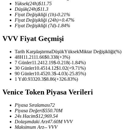
Yüksek
(24h)
$
11.75
Düşük
(24h)
$
11.3
Fiyat Değişikliği
(1h)
-0.21
%
Fiyat Değişikliği
(24h)
+
0.47
%
Fiyat Değişikliği
(7d)
-1.84
%
COIN-M Vadeli İşlemleri
VVV Fiyat Geçmişi
Kripto Para Vadeli İşlemleri
Tarih Karşılaştırma
Düşük
Yüksek
Miktar Değişikliği
(%)
48H
11.21
11.66
$
0.338
(
+
3
%)
TradFi
7 Günler
11.24
12.19
$
-0.218
(
-1.84
%)
30 Günler
10.45
14.12
$
1.02
(
+
9.71
%)
Hisse senetleri, döviz, değerli metaller ve emtia türevleri
90 Günler
10.45
20.3
$
-4.03
(
-25.85
%)
1 Yıl
0.933
20.3
$
8.86
(
+
326.83
%)
Venice Token Piyasa Verileri
Piyasa Sıralaması
72
Piyasa Değeri
$
550.70M
24s Hacim
$
12,969.54
Dolaşımdaki Arz
47.60M
VVV
Maksimum Arz
--
VVV
USDC Vadeli İşlemleri