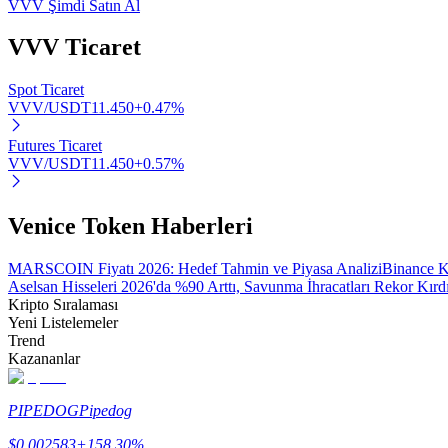
VVV Şimdi Satın Al
VVV
Ticaret
BTR Kilitleme
Spot Ticaret
BTR sahiplerine özel yatırımlar
VVV/USDT
11.450
+
0.47
%
Futures Ticaret
VVV/USDT
11.450
+
0.57
%
Venice Token Haberleri
MARSCOIN Fiyatı 2026: Hedef Tahmin ve Piyasa Analizi
Binance K
Aselsan Hisseleri 2026'da %90 Arttı, Savunma İhracatları Rekor Kırd
Krediler
Kripto Sıralaması
Yeni Listelemeler
Kripto destekli borçlanma hizmeti
Trend
Kazananlar
PIPEDOG
Pipedog
$
0.002583
+
158.30
%