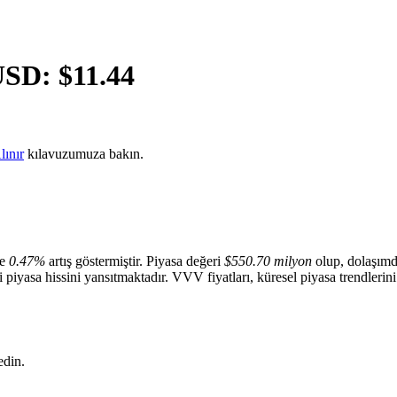
USD: $
11.44
ınır
kılavuzumuza bakın.
te
0.47%
artış göstermiştir. Piyasa değeri
$550.70 milyon
olup, dolaşımd
i piyasa hissini yansıtmaktadır. VVV fiyatları, küresel piyasa trendlerini
edin.