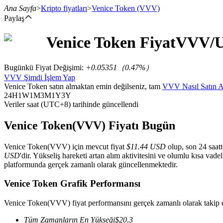
Ana Sayfa
>
Kripto fiyatları
>
Venice Token
(VVV)
Paylaş
Venice Token
Fiyat
VVV
/
Vadeli İşlemler
Bugünkü Fiyat Değişimi
:
+0.05351
（
0.47
%）
VVV Şimdi İşlem Yap
Venice Token satın almaktan emin değilseniz, tam
VVV Nasıl Satın Al
24H
1W
1M
3M
1Y
3Y
Veriler saat (UTC+8) tarihinde güncellendi
Venice Token(VVV) Fiyatı Bugün
Venice Token(VVV) için mevcut fiyat
$11.44 USD
olup, son 24 saat
USDT Vadeli İşlemleri
USD
'dir. Yükseliş hareketi artan alım aktivitesini ve olumlu kısa vadel
platformunda gerçek zamanlı olarak güncellenmektedir.
Teminat olarak USDT kullanan vadeli işlemler
Venice Token Grafik Performansı
Venice Token(VVV) fiyat performansını gerçek zamanlı olarak takip 
Tüm Zamanların En Yükseği
$
20.3