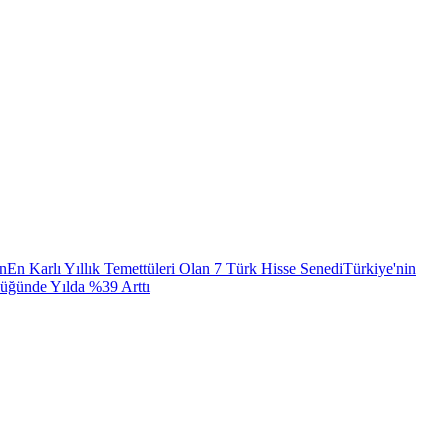
ın
En Karlı Yıllık Temettüleri Olan 7 Türk Hisse Senedi
Türkiye'nin
lüğünde Yılda %39 Arttı