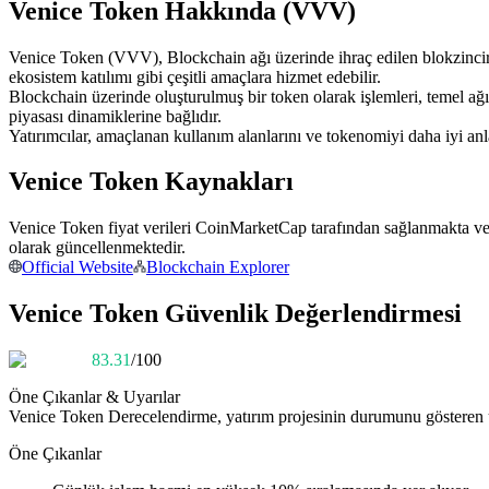
Venice Token Hakkında (VVV)
USDC'yi teminat olarak kullanan vadeli işlemler
Venice Token (VVV), Blockchain ağı üzerinde ihraç edilen blokzincir ta
ekosistem katılımı gibi çeşitli amaçlara hizmet edebilir.
Blockchain üzerinde oluşturulmuş bir token olarak işlemleri, temel a
piyasası dinamiklerine bağlıdır.
Yatırımcılar, amaçlanan kullanım alanlarını ve tokenomiyi daha iyi a
Venice Token Kaynakları
Venice Token fiyat verileri CoinMarketCap tarafından sağlanmakta ve 
Kopya Ticaret
olarak güncellenmektedir.
Official Website
Blockchain Explorer
En iyi traderlarla güçlerinizi birleştirin
Venice Token Güvenlik Değerlendirmesi
83.31
/100
Öne Çıkanlar & Uyarılar
Venice Token
Derecelendirme, yatırım projesinin durumunu gösteren ü
Öne Çıkanlar