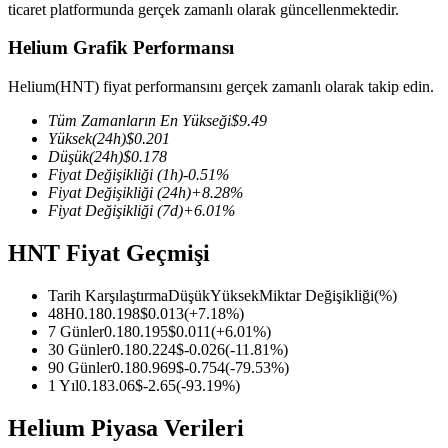
ticaret platformunda gerçek zamanlı olarak güncellenmektedir.
Helium Grafik Performansı
Helium(HNT) fiyat performansını gerçek zamanlı olarak takip edin.
COIN-M Vadeli İşlemleri
Tüm Zamanların En Yükseği
$
9.49
Kripto Para Vadeli İşlemleri
Yüksek
(24h)
$
0.201
Düşük
(24h)
$
0.178
Fiyat Değişikliği
(1h)
-0.51
%
Fiyat Değişikliği
(24h)
+
8.28
%
TradFi
Fiyat Değişikliği
(7d)
+
6.01
%
Hisse senetleri, döviz, değerli metaller ve emtia türevleri
HNT Fiyat Geçmişi
Tarih Karşılaştırma
Düşük
Yüksek
Miktar Değişikliği
(%)
48H
0.18
0.198
$
0.013
(
+
7.18
%)
7 Günler
0.18
0.195
$
0.011
(
+
6.01
%)
30 Günler
0.18
0.224
$
-0.026
(
-11.81
%)
90 Günler
0.18
0.969
$
-0.754
(
-79.53
%)
1 Yıl
0.18
3.06
$
-2.65
(
-93.19
%)
Helium Piyasa Verileri
USDC Vadeli İşlemleri