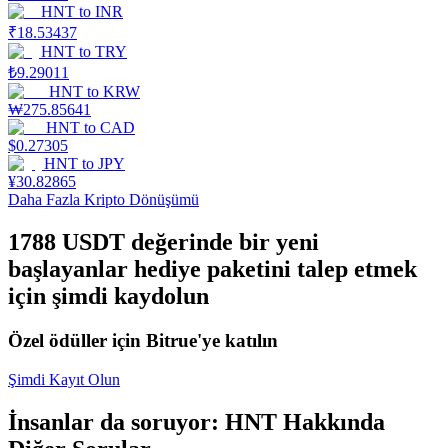
HNT
to
INR
₹
18.53437
Staking
HNT
to
TRY
Yüksek getiri ve anında erişim
₺
9.29011
HNT
to
KRW
₩
275.85641
HNT
to
CAD
$
0.27305
HNT
to
JPY
¥
30.82865
Daha Fazla Kripto Dönüşümü
1788 USDT değerinde bir yeni
başlayanlar hediye paketini talep etmek
Launchpool
için şimdi kaydolun
Popüler token'lar kazanmak için esnek staking
Özel ödüller için Bitrue'ye katılın
Şimdi Kayıt Olun
İnsanlar da soruyor: HNT Hakkında