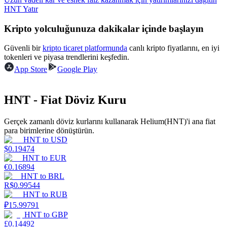
HNT Yatır
Kazan
Kripto yolculuğunuza dakikalar içinde başlayın
Güvenli bir
kripto ticaret platformunda
canlı kripto fiyatlarını, en iyi
tokenleri ve piyasa trendlerini keşfedin.
App Store
Google Play
HNT - Fiat Döviz Kuru
Gerçek zamanlı döviz kurlarını kullanarak Helium(HNT)'i ana fiat
Power Piggy
para birimlerine dönüştürün.
HNT
to
USD
Günlük rekabetçi ödüller kazanın
$
0.19474
HNT
to
EUR
€
0.16894
HNT
to
BRL
R$
0.99544
HNT
to
RUB
₽
15.99791
HNT
to
GBP
£
0.14492