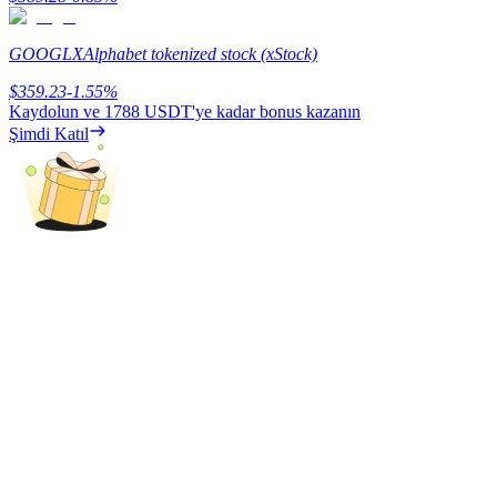
Deposit & Trade BTC to Share 25000 USDT prize pool!
GOOGLX
Alphabet tokenized stock (xStock)
$
359.23
-1.55
%
Deposit CASHCAT & Win
Kaydolun ve
1788 USDT
'ye kadar bonus kazanın
Şimdi Katıl
Share 500000 CASHCAT prize pool
Exclusive for BitMart Users
Register & Trade to Win 500,000 USDT
Precious Metals Trading Carnival
Trade Gold & Silver · 33,333 USDT Bonus