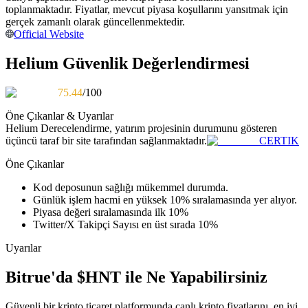
toplanmaktadır. Fiyatlar, mevcut piyasa koşullarını yansıtmak için
Kopya Tüccarı Olun
gerçek zamanlı olarak güncellenmektedir.
Kâr paylaşımı ve kopya ticaret komisyonlarının tadını çıkarın
Official Website
Helium Güvenlik Değerlendirmesi
75.44
/100
Öne Çıkanlar & Uyarılar
Helium
Derecelendirme, yatırım projesinin durumunu gösteren
üçüncü taraf bir site tarafından sağlanmaktadır.
CERTIK
Öne Çıkanlar
Bilgi
Kod deposunun sağlığı mükemmel durumda.
Ticaret bilgileri vb. dahil olmak üzere büyük veri analizi.
Günlük işlem hacmi en yüksek 10% sıralamasında yer alıyor.
Piyasa değeri sıralamasında ilk 10%
Twitter/X Takipçi Sayısı en üst sırada 10%
Uyarılar
Bitrue'da $HNT ile Ne Yapabilirsiniz
Güvenli bir kripto ticaret platformunda canlı kripto fiyatlarını, en iyi