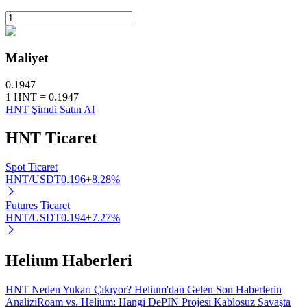
Maliyet
Otomatik Yatırım
0.1947
Uzun vadeli kâr ve esnek çıkarlar elde edin
1
HNT
=
0.1947
HNT Şimdi Satın Al
HNT
Ticaret
Spot Ticaret
HNT/USDT
0.196
+
8.28
%
Futures Ticaret
HNT/USDT
0.194
+
7.27
%
Stake Etmeyi Öğrenin
Pasif gelir kazanma hakkında bilgi edinin
Helium Haberleri
Bitrue
AI
HNT Neden Yukarı Çıkıyor? Helium'dan Gelen Son Haberlerin
Analizi
Roam vs. Helium: Hangi DePIN Projesi Kablosuz Savaşta