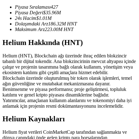
USDC'yi teminat olarak kullanan vadeli işlemler
Piyasa Sıralaması
427
Piyasa Değeri
$
35.96M
24s Hacim
$
1.01M
Dolaşımdaki Arz
186.32M
HNT
Maksimum Arz
223.00M
HNT
Helium Hakkında (HNT)
Helium (HNT), Blockchain ağı üzerinde ihraç edilen blokzincir
tabanlı bir dijital tokendir. Ana blokzincirinin mevcut altyapısı içinde
çalışır ve projenin tasarımına bağlı olarak kullanım, yönetişim veya
Kopya Ticaret
ekosistem katılımı gibi çeşitli amaçlara hizmet edebilir.
Blockchain üzerinde oluşturulmuş bir token olarak işlemleri, temel
En iyi traderlarla güçlerinizi birleştirin
ağın güvenliğine ve mutabakat mekanizmasına dayanır.
Benimsenme ve piyasa performansı; proje geliştirmesi, topluluk
katılımı ve genel kripto piyasası dinamiklerine bağlıdır.
Yatırımcılar, amaçlanan kullanım alanlarını ve tokenomiyi daha iyi
anlamak için projenin resmi dokümantasyonunu incelemelidir.
Helium Kaynakları
Helium fiyat verileri CoinMarketCap tarafından sağlanmakta ve
dünya çapındaki önde gelen kripto para borsalarından