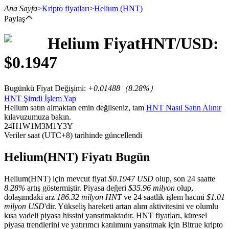
Ana Sayfa
>
Kripto fiyatları
>
Helium
(HNT)
Paylaş
Helium
Fiyat
HNT
/USD:
Vadeli İşlemler
$
0.1947
Bugünkü Fiyat Değişimi
:
+0.01488
（
8.28
%）
HNT Şimdi İşlem Yap
Helium satın almaktan emin değilseniz, tam
HNT Nasıl Satın Alınır
kılavuzumuza bakın.
24H
1W
1M
3M
1Y
3Y
Veriler saat (UTC+8) tarihinde güncellendi
USDT Vadeli İşlemleri
Helium(HNT) Fiyatı Bugün
Teminat olarak USDT kullanan vadeli işlemler
Helium(HNT) için mevcut fiyat
$0.1947 USD
olup, son 24 saatte
8.28%
artış göstermiştir. Piyasa değeri
$35.96 milyon
olup,
dolaşımdaki arz
186.32 milyon HNT
ve 24 saatlik işlem hacmi
$1.01
milyon USD
'dir. Yükseliş hareketi artan alım aktivitesini ve olumlu
kısa vadeli piyasa hissini yansıtmaktadır. HNT fiyatları, küresel
piyasa trendlerini ve yatırımcı katılımını yansıtmak için Bitrue kripto