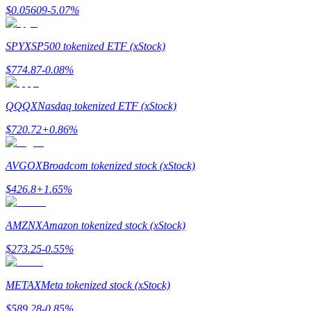
$
0.05609
-5.07
%
SPYX
SP500 tokenized ETF (xStock)
$
774.87
-0.08
%
Yönlendirme
Arkadaşını davet et, nakit ödüller kazan
QQQX
Nasdaq tokenized ETF (xStock)
BTC Welcome Rewards
$
720.72
+
0.86
%
AVGOX
Broadcom tokenized stock (xStock)
$
426.8
+
1.65
%
AMZNX
Amazon tokenized stock (xStock)
$
273.25
-0.55
%
METAX
Meta tokenized stock (xStock)
BTC Welcome Rewards
$
589.28
-0.85
%