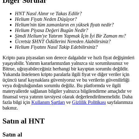
Diğer Sorular
HNT Nasıl Alınır ve Takas Edilir?
Helium Fiyatı Neden Düşüyor?
BTR Kilitleme
Helium'nin tüm zamanların en yüksek fiyatı nedir?
Helium Piyasa Değeri Bugün Nedir?
BTR sahiplerine özel yatırımlar
Şimdi Helium'ye Yatırım Yapmak İçin İyi Bir Zaman mı?
Ücretsiz $HNT Ödüllerini Nereden Alabilirsiniz?
Helium Fiyatını Nasıl Takip Edebilirsiniz?
Kripto para piyasaları son derece dalgalıdır ve hızlı fiyat değişimleri
yaşayabilir. Yatırım kararlarınızdan yalnızca siz sorumlusunuz ve
Bitrue, uğrayabileceğiniz herhangi bir kayıptan sorumlu değildir.
Yukarıda listelenen kripto paralarla ilgili fiyat ve diğer veriler için
üçüncü taraf kaynaklara güveniyoruz ve bu verilerin güvenilirliği
veya doğruluğundan sorumlu değiliz. Bu platformda ve ilgili
materyallerde sağlanan bilgiler yalnızca bilgilendirme amaçlıdır ve
Krediler
finansal veya yatırım tavsiyesi olarak değerlendirilmemelidir. Daha
fazla bilgi için
Kullanım Şartları
ve
Gizlilik Politikası
sayfalarımıza
Kripto destekli borçlanma hizmeti
bakınız.
Satın al
HNT
Satın al