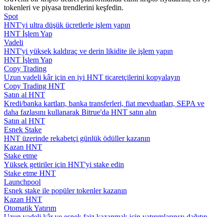
tokenleri ve piyasa trendlerini keşfedin.
Spot
Rehber
HNT'yi ultra düşük ücretlerle işlem yapın
HNT İşlem Yap
Vadeli İşlemler Başlangıç Kılavuzu
Vadeli
HNT'yi yüksek kaldıraç ve derin likidite ile işlem yapın
HNT İşlem Yap
Copy Trading
Uzun vadeli kâr için en iyi HNT ticaretçilerini kopyalayın
Copy Trading HNT
Satın al HNT
Kredi/banka kartları, banka transferleri, fiat mevduatları, SEPA ve
daha fazlasını kullanarak Bitrue'da HNT satın alın
Satın al HNT
Esnek Stake
Ticaret stratejileri
HNT üzerinde rekabetçi günlük ödüller kazanın
Kazan HNT
Nasıl kârlı kalabileceğinizi öğrenin
Stake etme
Yüksek getiriler için HNT'yi stake edin
Stake etme HNT
Launchpool
Esnek stake ile popüler tokenler kazanın
Kazan HNT
Otomatik Yatırım
Uzun vadeli kâr ve esnek faiz kazanmak için yatırımlarınızı dağıtın