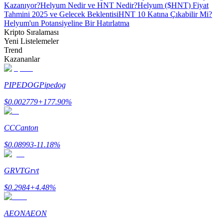
Kazanıyor?
Helyum Nedir ve HNT Nedir?
Helyum ($HNT) Fiyat
Tahmini 2025 ve Gelecek Beklentisi
HNT 10 Katına Çıkabilir Mi?
Helyum'un Potansiyeline Bir Hatırlatma
Kripto Sıralaması
Yeni Listelemeler
Trend
Kazananlar
Bitrue Ortakları
PIPEDOG
Pipedog
$
0.002779
+
177.90
%
CC
Canton
$
0.08993
-11.18
%
Bitrue İş Ortağı
GRVT
Grvt
Kullanıcı başına %65'e kadar komisyon!
$
0.2984
+
4.48
%
AEON
AEON