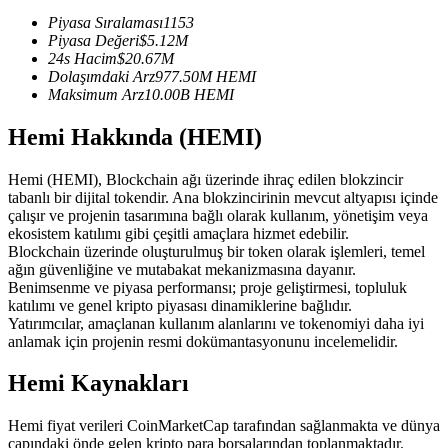
USDC'yi teminat olarak kullanan vadeli işlemler
Piyasa Sıralaması
1153
Piyasa Değeri
$
5.12M
24s Hacim
$
20.67M
Dolaşımdaki Arz
977.50M
HEMI
Maksimum Arz
10.00B
HEMI
Hemi Hakkında (HEMI)
Hemi (HEMI), Blockchain ağı üzerinde ihraç edilen blokzincir
tabanlı bir dijital tokendir. Ana blokzincirinin mevcut altyapısı içinde
çalışır ve projenin tasarımına bağlı olarak kullanım, yönetişim veya
Kopya Ticaret
ekosistem katılımı gibi çeşitli amaçlara hizmet edebilir.
Blockchain üzerinde oluşturulmuş bir token olarak işlemleri, temel
En iyi traderlarla güçlerinizi birleştirin
ağın güvenliğine ve mutabakat mekanizmasına dayanır.
Benimsenme ve piyasa performansı; proje geliştirmesi, topluluk
katılımı ve genel kripto piyasası dinamiklerine bağlıdır.
Yatırımcılar, amaçlanan kullanım alanlarını ve tokenomiyi daha iyi
anlamak için projenin resmi dokümantasyonunu incelemelidir.
Hemi Kaynakları
Hemi fiyat verileri CoinMarketCap tarafından sağlanmakta ve dünya
çapındaki önde gelen kripto para borsalarından toplanmaktadır.