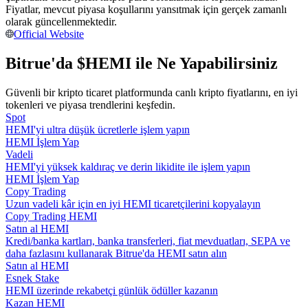
Fiyatlar, mevcut piyasa koşullarını yansıtmak için gerçek zamanlı
Kopya Tüccarı Olun
olarak güncellenmektedir.
Kâr paylaşımı ve kopya ticaret komisyonlarının tadını çıkarın
Official Website
Bitrue'da $HEMI ile Ne Yapabilirsiniz
Güvenli bir kripto ticaret platformunda canlı kripto fiyatlarını, en iyi
tokenleri ve piyasa trendlerini keşfedin.
Spot
HEMI'yi ultra düşük ücretlerle işlem yapın
HEMI İşlem Yap
Vadeli
HEMI'yi yüksek kaldıraç ve derin likidite ile işlem yapın
Bilgi
HEMI İşlem Yap
Copy Trading
Ticaret bilgileri vb. dahil olmak üzere büyük veri analizi.
Uzun vadeli kâr için en iyi HEMI ticaretçilerini kopyalayın
Copy Trading HEMI
Satın al HEMI
Kredi/banka kartları, banka transferleri, fiat mevduatları, SEPA ve
daha fazlasını kullanarak Bitrue'da HEMI satın alın
Satın al HEMI
Esnek Stake
HEMI üzerinde rekabetçi günlük ödüller kazanın
Kazan HEMI