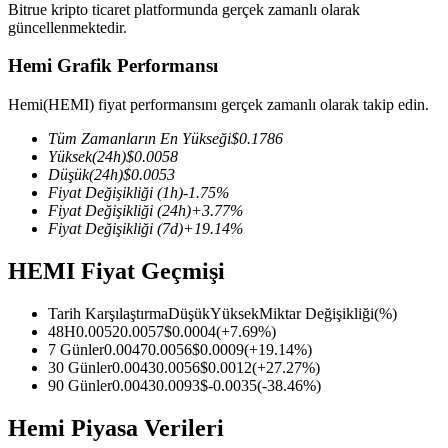
Bitrue kripto ticaret platformunda gerçek zamanlı olarak
güncellenmektedir.
Hemi Grafik Performansı
COIN-M Vadeli İşlemleri
Hemi(HEMI) fiyat performansını gerçek zamanlı olarak takip edin.
Kripto Para Vadeli İşlemleri
Tüm Zamanların En Yükseği
$
0.1786
Yüksek
(24h)
$
0.0058
Düşük
(24h)
$
0.0053
Fiyat Değişikliği
(1h)
-1.75
%
TradFi
Fiyat Değişikliği
(24h)
+
3.77
%
Fiyat Değişikliği
(7d)
+
19.14
%
Hisse senetleri, döviz, değerli metaller ve emtia türevleri
HEMI Fiyat Geçmişi
Tarih Karşılaştırma
Düşük
Yüksek
Miktar Değişikliği
(%)
48H
0.0052
0.0057
$
0.0004
(
+
7.69
%)
7 Günler
0.0047
0.0056
$
0.0009
(
+
19.14
%)
30 Günler
0.0043
0.0056
$
0.0012
(
+
27.27
%)
90 Günler
0.0043
0.0093
$
-0.0035
(
-38.46
%)
Hemi Piyasa Verileri
USDC Vadeli İşlemleri