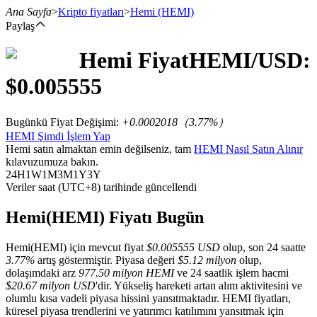
Ana Sayfa
>
Kripto fiyatları
>
Hemi
(HEMI)
Paylaş
Hemi
Fiyat
HEMI
/USD:
Vadeli İşlemler
$
0.005555
Bugünkü Fiyat Değişimi
:
+0.0002018
（
3.77
%）
HEMI Şimdi İşlem Yap
Hemi satın almaktan emin değilseniz, tam
HEMI Nasıl Satın Alınır
kılavuzumuza bakın.
24H
1W
1M
3M
1Y
3Y
Veriler saat (UTC+8) tarihinde güncellendi
USDT Vadeli İşlemleri
Hemi(HEMI) Fiyatı Bugün
Teminat olarak USDT kullanan vadeli işlemler
Hemi(HEMI) için mevcut fiyat
$0.005555 USD
olup, son 24 saatte
3.77%
artış göstermiştir. Piyasa değeri
$5.12 milyon
olup,
dolaşımdaki arz
977.50 milyon HEMI
ve 24 saatlik işlem hacmi
$20.67 milyon USD
'dir. Yükseliş hareketi artan alım aktivitesini ve
olumlu kısa vadeli piyasa hissini yansıtmaktadır. HEMI fiyatları,
küresel piyasa trendlerini ve yatırımcı katılımını yansıtmak için