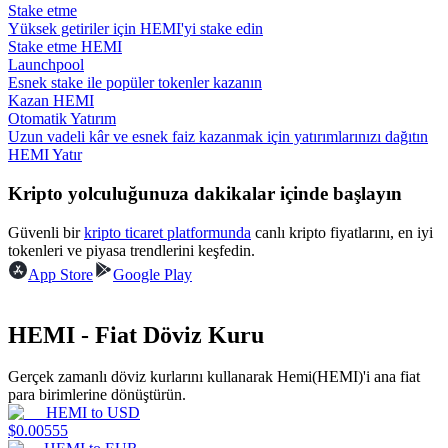
Stake etme
Yüksek getiriler için HEMI'yi stake edin
Rehber
Stake etme HEMI
Launchpool
Vadeli İşlemler Başlangıç Kılavuzu
Esnek stake ile popüler tokenler kazanın
Kazan HEMI
Otomatik Yatırım
Uzun vadeli kâr ve esnek faiz kazanmak için yatırımlarınızı dağıtın
HEMI Yatır
Kripto yolculuğunuza dakikalar içinde başlayın
Güvenli bir
kripto ticaret platformunda
canlı kripto fiyatlarını, en iyi
tokenleri ve piyasa trendlerini keşfedin.
App Store
Google Play
Ticaret stratejileri
Nasıl kârlı kalabileceğinizi öğrenin
HEMI - Fiat Döviz Kuru
Gerçek zamanlı döviz kurlarını kullanarak Hemi(HEMI)'i ana fiat
para birimlerine dönüştürün.
HEMI
to
USD
$
0.00555