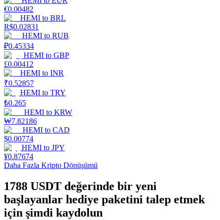
HEMI
to
EUR
€
0.00482
HEMI
to
BRL
Kazan
R$
0.02831
HEMI
to
RUB
₽
0.45334
HEMI
to
GBP
£
0.00412
HEMI
to
INR
₹
0.52857
HEMI
to
TRY
₺
0.265
HEMI
to
KRW
Power Piggy
₩
7.82186
HEMI
to
CAD
Günlük rekabetçi ödüller kazanın
$
0.00774
HEMI
to
JPY
¥
0.87674
Daha Fazla Kripto Dönüşümü
1788 USDT değerinde bir yeni
başlayanlar hediye paketini talep etmek
için şimdi kaydolun