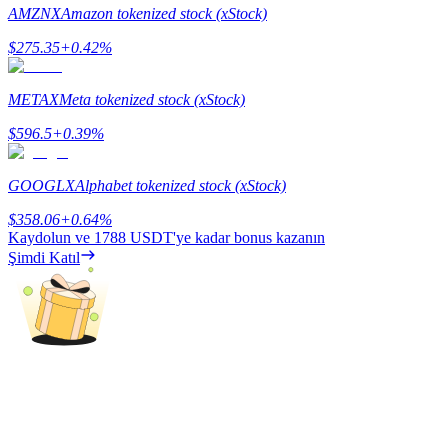
AMZNX
Amazon tokenized stock (xStock)
$
275.35
+
0.42
%
METAX
Meta tokenized stock (xStock)
Yönlendirme
$
596.5
+
0.39
%
Arkadaşını davet et, nakit ödüller kazan
BTC Welcome Rewards
GOOGLX
Alphabet tokenized stock (xStock)
$
358.06
+
0.64
%
Kaydolun ve
1788 USDT
'ye kadar bonus kazanın
Şimdi Katıl
BTC Welcome Rewards