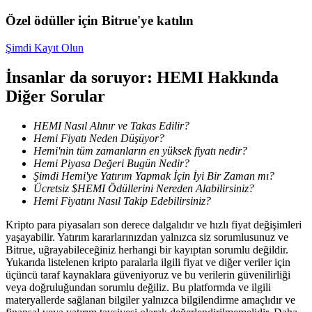
Özel ödüller için Bitrue'ye katılın
Staking
Şimdi Kayıt Olun
Yüksek getiri ve anında erişim
İnsanlar da soruyor: HEMI Hakkında
Diğer Sorular
HEMI Nasıl Alınır ve Takas Edilir?
Hemi Fiyatı Neden Düşüyor?
Hemi'nin tüm zamanların en yüksek fiyatı nedir?
Hemi Piyasa Değeri Bugün Nedir?
Şimdi Hemi'ye Yatırım Yapmak İçin İyi Bir Zaman mı?
Ücretsiz $HEMI Ödüllerini Nereden Alabilirsiniz?
Launchpool
Hemi Fiyatını Nasıl Takip Edebilirsiniz?
Popüler token'lar kazanmak için esnek staking
Kripto para piyasaları son derece dalgalıdır ve hızlı fiyat değişimleri
yaşayabilir. Yatırım kararlarınızdan yalnızca siz sorumlusunuz ve
Bitrue, uğrayabileceğiniz herhangi bir kayıptan sorumlu değildir.
Yukarıda listelenen kripto paralarla ilgili fiyat ve diğer veriler için
üçüncü taraf kaynaklara güveniyoruz ve bu verilerin güvenilirliği
veya doğruluğundan sorumlu değiliz. Bu platformda ve ilgili
materyallerde sağlanan bilgiler yalnızca bilgilendirme amaçlıdır ve