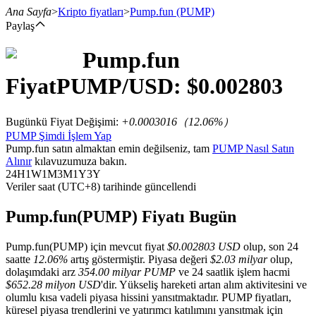
Ana Sayfa
>
Kripto fiyatları
>
Pump.fun
(PUMP)
Paylaş
Pump.fun
Vadeli İşlemler
Fiyat
PUMP
/USD: $
0.002803
Bugünkü Fiyat Değişimi
:
+0.0003016
（
12.06
%）
PUMP Şimdi İşlem Yap
Pump.fun satın almaktan emin değilseniz, tam
PUMP Nasıl Satın
Alınır
kılavuzumuza bakın.
24H
1W
1M
3M
1Y
3Y
Veriler saat (UTC+8) tarihinde güncellendi
USDT Vadeli İşlemleri
Pump.fun(PUMP) Fiyatı Bugün
Teminat olarak USDT kullanan vadeli işlemler
Pump.fun(PUMP) için mevcut fiyat
$0.002803 USD
olup, son 24
saatte
12.06%
artış göstermiştir. Piyasa değeri
$2.03 milyar
olup,
dolaşımdaki arz
354.00 milyar PUMP
ve 24 saatlik işlem hacmi
$652.28 milyon USD
'dir. Yükseliş hareketi artan alım aktivitesini ve
olumlu kısa vadeli piyasa hissini yansıtmaktadır. PUMP fiyatları,
küresel piyasa trendlerini ve yatırımcı katılımını yansıtmak için