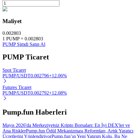
Maliyet
Otomatik Yatırım
0.002803
1
PUMP
=
0.002803
Uzun vadeli kâr ve esnek çıkarlar elde edin
PUMP Şimdi Satın Al
PUMP
Ticaret
Spot Ticaret
PUMP/USDT
0.002796
+
12.06
%
Futures Ticaret
PUMP/USDT
0.002792
+
12.08
%
Stake Etmeyi Öğrenin
Pump.fun Haberleri
Pasif gelir kazanma hakkında bilgi edinin
Bitrue
AI
Mayıs 2026'da Merkeziyetsiz Kripto Borsaları: En İyi DEX'ler ve
Ana Riskler
Pump.fun Ödül Mekanizması Reformları, Artık Yaratıcı
Ücretlerini Yönlendiriyor
Pump.fun’ın Yeni Yatırım Kolu, Bu Ne