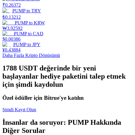
₹
0.26372
Staking
PUMP
to
TRY
₺
0.13212
Yüksek getiri ve anında erişim
PUMP
to
KRW
₩
3.92592
PUMP
to
CAD
$
0.00386
PUMP
to
JPY
¥
0.43884
Daha Fazla Kripto Dönüşümü
1788 USDT değerinde bir yeni
başlayanlar hediye paketini talep etmek
Launchpool
için şimdi kaydolun
Popüler token'lar kazanmak için esnek staking
Özel ödüller için Bitrue'ye katılın
Şimdi Kayıt Olun
İnsanlar da soruyor: PUMP Hakkında
Diğer Sorular