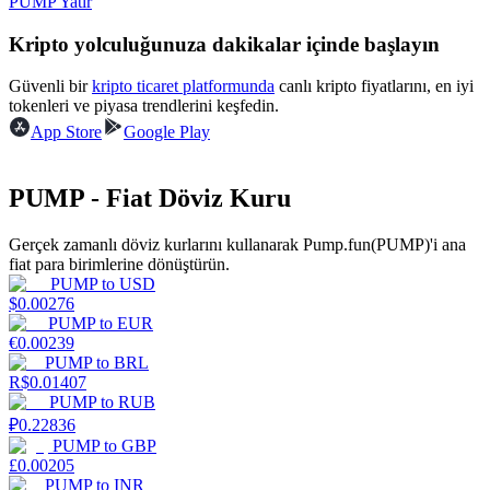
PUMP Yatır
Kazan
Kripto yolculuğunuza dakikalar içinde başlayın
Güvenli bir
kripto ticaret platformunda
canlı kripto fiyatlarını, en iyi
tokenleri ve piyasa trendlerini keşfedin.
App Store
Google Play
PUMP - Fiat Döviz Kuru
Gerçek zamanlı döviz kurlarını kullanarak Pump.fun(PUMP)'i ana
fiat para birimlerine dönüştürün.
Power Piggy
PUMP
to
USD
$
0.00276
Günlük rekabetçi ödüller kazanın
PUMP
to
EUR
€
0.00239
PUMP
to
BRL
R$
0.01407
PUMP
to
RUB
₽
0.22836
PUMP
to
GBP
£
0.00205
PUMP
to
INR