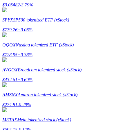
$
0.05482
-3.79
%
SPYX
SP500 tokenized ETF (xStock)
$
779.26
+
0.06
%
Yönlendirme
Arkadaşını davet et, nakit ödüller kazan
QQQX
Nasdaq tokenized ETF (xStock)
BTC Welcome Rewards
$
728.95
+
0.38
%
AVGOX
Broadcom tokenized stock (xStock)
$
432.61
+
0.69
%
AMZNX
Amazon tokenized stock (xStock)
$
274.81
-0.29
%
METAX
Meta tokenized stock (xStock)
BTC Welcome Rewards
$
595.15
-0.17
%