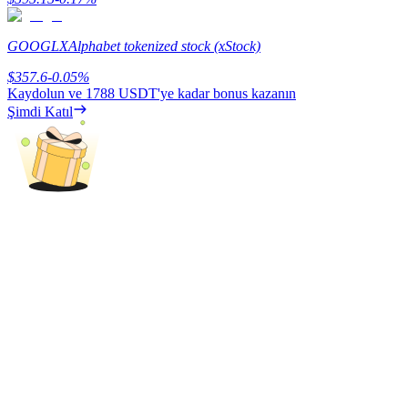
Deposit & Trade BTC to Share 25000 USDT prize pool!
GOOGLX
Alphabet tokenized stock (xStock)
$
357.6
-0.05
%
Deposit CASHCAT & Win
Kaydolun ve
1788 USDT
'ye kadar bonus kazanın
Şimdi Katıl
Share 500000 CASHCAT prize pool
Exclusive for BitMart Users
Register & Trade to Win 500,000 USDT
Precious Metals Trading Carnival
Trade Gold & Silver · 33,333 USDT Bonus