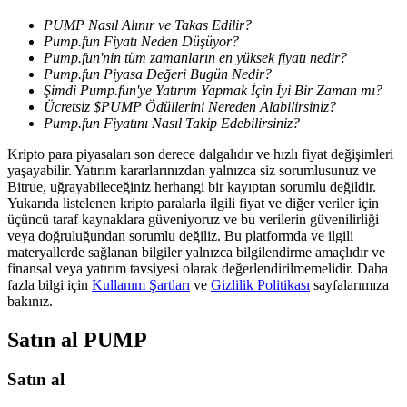
PUMP Nasıl Alınır ve Takas Edilir?
Pump.fun Fiyatı Neden Düşüyor?
Pump.fun'nin tüm zamanların en yüksek fiyatı nedir?
BTR Kilitleme
Pump.fun Piyasa Değeri Bugün Nedir?
BTR sahiplerine özel yatırımlar
Şimdi Pump.fun'ye Yatırım Yapmak İçin İyi Bir Zaman mı?
Ücretsiz $PUMP Ödüllerini Nereden Alabilirsiniz?
Pump.fun Fiyatını Nasıl Takip Edebilirsiniz?
Kripto para piyasaları son derece dalgalıdır ve hızlı fiyat değişimleri
yaşayabilir. Yatırım kararlarınızdan yalnızca siz sorumlusunuz ve
Bitrue, uğrayabileceğiniz herhangi bir kayıptan sorumlu değildir.
Yukarıda listelenen kripto paralarla ilgili fiyat ve diğer veriler için
üçüncü taraf kaynaklara güveniyoruz ve bu verilerin güvenilirliği
veya doğruluğundan sorumlu değiliz. Bu platformda ve ilgili
materyallerde sağlanan bilgiler yalnızca bilgilendirme amaçlıdır ve
finansal veya yatırım tavsiyesi olarak değerlendirilmemelidir. Daha
Krediler
fazla bilgi için
Kullanım Şartları
ve
Gizlilik Politikası
sayfalarımıza
bakınız.
Kripto destekli borçlanma hizmeti
Satın al
PUMP
Satın al