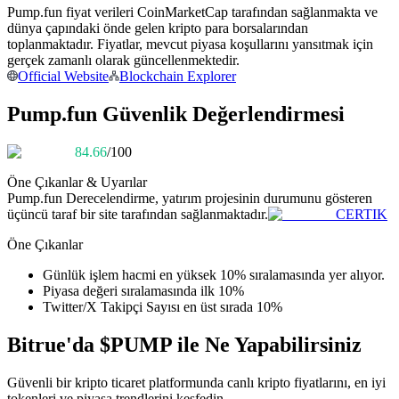
Pump.fun fiyat verileri CoinMarketCap tarafından sağlanmakta ve
Kopya Tüccarı Olun
dünya çapındaki önde gelen kripto para borsalarından
Kâr paylaşımı ve kopya ticaret komisyonlarının tadını çıkarın
toplanmaktadır. Fiyatlar, mevcut piyasa koşullarını yansıtmak için
gerçek zamanlı olarak güncellenmektedir.
Official Website
Blockchain Explorer
Pump.fun Güvenlik Değerlendirmesi
84.66
/100
Öne Çıkanlar & Uyarılar
Pump.fun
Derecelendirme, yatırım projesinin durumunu gösteren
üçüncü taraf bir site tarafından sağlanmaktadır.
CERTIK
Bilgi
Öne Çıkanlar
Ticaret bilgileri vb. dahil olmak üzere büyük veri analizi.
Günlük işlem hacmi en yüksek 10% sıralamasında yer alıyor.
Piyasa değeri sıralamasında ilk 10%
Twitter/X Takipçi Sayısı en üst sırada 10%
Bitrue'da $PUMP ile Ne Yapabilirsiniz
Güvenli bir kripto ticaret platformunda canlı kripto fiyatlarını, en iyi
tokenleri ve piyasa trendlerini keşfedin.