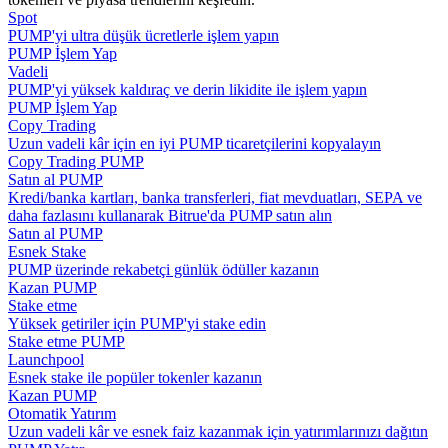
Spot
PUMP'yi ultra düşük ücretlerle işlem yapın
Rehber
PUMP İşlem Yap
Vadeli
Vadeli İşlemler Başlangıç Kılavuzu
PUMP'yi yüksek kaldıraç ve derin likidite ile işlem yapın
PUMP İşlem Yap
Copy Trading
Uzun vadeli kâr için en iyi PUMP ticaretçilerini kopyalayın
Copy Trading PUMP
Satın al PUMP
Kredi/banka kartları, banka transferleri, fiat mevduatları, SEPA ve
daha fazlasını kullanarak Bitrue'da PUMP satın alın
Satın al PUMP
Esnek Stake
PUMP üzerinde rekabetçi günlük ödüller kazanın
Ticaret stratejileri
Kazan PUMP
Stake etme
Nasıl kârlı kalabileceğinizi öğrenin
Yüksek getiriler için PUMP'yi stake edin
Stake etme PUMP
Launchpool
Esnek stake ile popüler tokenler kazanın
Kazan PUMP
Otomatik Yatırım
Uzun vadeli kâr ve esnek faiz kazanmak için yatırımlarınızı dağıtın