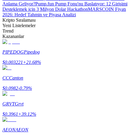
Anlama Geliyor?
Pump.fun Pump Fonu'nu Başlatıyor: 12 Girişimi
Desteklemek için 3 Milyon Dolar Hackathon
MARSCOIN Fiyatı
2026: Hedef Tahmin ve Piyasa Analizi
Kripto Sıralaması
Yeni Listelemeler
Trend
Bitrue Ortakları
Kazananlar
PIPEDOG
Pipedog
$
0.003221
+
21.68
%
CC
Canton
$
0.0982
-0.79
%
Bitrue İş Ortağı
GRVT
Grvt
Kullanıcı başına %65'e kadar komisyon!
$
0.3961
+
39.12
%
AEON
AEON