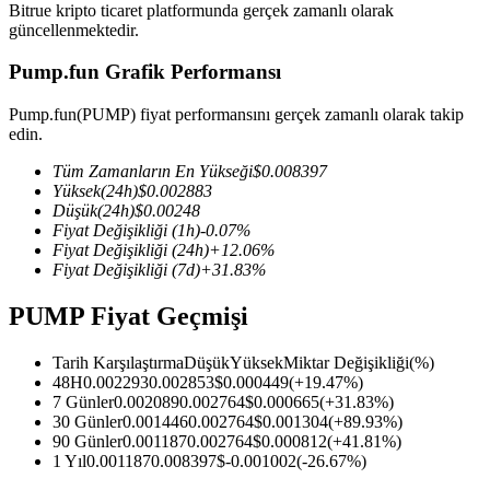
Bitrue kripto ticaret platformunda gerçek zamanlı olarak
güncellenmektedir.
Pump.fun Grafik Performansı
COIN-M Vadeli İşlemleri
Pump.fun(PUMP) fiyat performansını gerçek zamanlı olarak takip
edin.
Kripto Para Vadeli İşlemleri
Tüm Zamanların En Yükseği
$
0.008397
Yüksek
(24h)
$
0.002883
Düşük
(24h)
$
0.00248
TradFi
Fiyat Değişikliği
(1h)
-0.07
%
Fiyat Değişikliği
(24h)
+
12.06
%
Hisse senetleri, döviz, değerli metaller ve emtia türevleri
Fiyat Değişikliği
(7d)
+
31.83
%
PUMP Fiyat Geçmişi
Tarih Karşılaştırma
Düşük
Yüksek
Miktar Değişikliği
(%)
48H
0.002293
0.002853
$
0.000449
(
+
19.47
%)
7 Günler
0.002089
0.002764
$
0.000665
(
+
31.83
%)
30 Günler
0.001446
0.002764
$
0.001304
(
+
89.93
%)
90 Günler
0.001187
0.002764
$
0.000812
(
+
41.81
%)
1 Yıl
0.001187
0.008397
$
-0.001002
(
-26.67
%)
USDC Vadeli İşlemleri