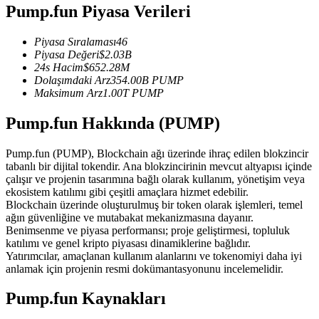
Pump.fun Piyasa Verileri
USDC'yi teminat olarak kullanan vadeli işlemler
Piyasa Sıralaması
46
Piyasa Değeri
$
2.03B
24s Hacim
$
652.28M
Dolaşımdaki Arz
354.00B
PUMP
Maksimum Arz
1.00T
PUMP
Pump.fun Hakkında (PUMP)
Pump.fun (PUMP), Blockchain ağı üzerinde ihraç edilen blokzincir
Kopya Ticaret
tabanlı bir dijital tokendir. Ana blokzincirinin mevcut altyapısı içinde
çalışır ve projenin tasarımına bağlı olarak kullanım, yönetişim veya
En iyi traderlarla güçlerinizi birleştirin
ekosistem katılımı gibi çeşitli amaçlara hizmet edebilir.
Blockchain üzerinde oluşturulmuş bir token olarak işlemleri, temel
ağın güvenliğine ve mutabakat mekanizmasına dayanır.
Benimsenme ve piyasa performansı; proje geliştirmesi, topluluk
katılımı ve genel kripto piyasası dinamiklerine bağlıdır.
Yatırımcılar, amaçlanan kullanım alanlarını ve tokenomiyi daha iyi
anlamak için projenin resmi dokümantasyonunu incelemelidir.
Pump.fun Kaynakları