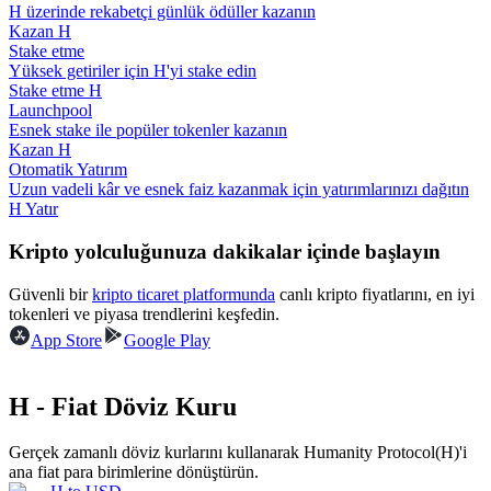
H üzerinde rekabetçi günlük ödüller kazanın
Kazan H
Rehber
Stake etme
Yüksek getiriler için H'yi stake edin
Vadeli İşlemler Başlangıç Kılavuzu
Stake etme H
Launchpool
Esnek stake ile popüler tokenler kazanın
Kazan H
Otomatik Yatırım
Uzun vadeli kâr ve esnek faiz kazanmak için yatırımlarınızı dağıtın
H Yatır
Kripto yolculuğunuza dakikalar içinde başlayın
Güvenli bir
kripto ticaret platformunda
canlı kripto fiyatlarını, en iyi
Ticaret stratejileri
tokenleri ve piyasa trendlerini keşfedin.
App Store
Google Play
Nasıl kârlı kalabileceğinizi öğrenin
H - Fiat Döviz Kuru
Gerçek zamanlı döviz kurlarını kullanarak Humanity Protocol(H)'i
ana fiat para birimlerine dönüştürün.