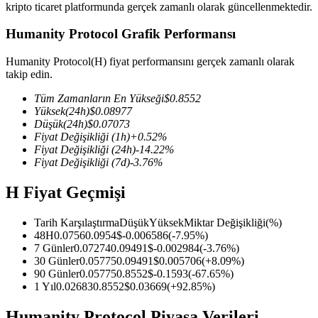
kripto ticaret platformunda gerçek zamanlı olarak güncellenmektedir.
Humanity Protocol Grafik Performansı
Humanity Protocol(H) fiyat performansını gerçek zamanlı olarak
COIN-M Vadeli İşlemleri
takip edin.
Kripto Para Vadeli İşlemleri
Tüm Zamanların En Yükseği
$
0.8552
Yüksek
(24h)
$
0.08977
Düşük
(24h)
$
0.07073
Fiyat Değişikliği
(1h)
+
0.52
%
TradFi
Fiyat Değişikliği
(24h)
-14.22
%
Fiyat Değişikliği
(7d)
-3.76
%
Hisse senetleri, döviz, değerli metaller ve emtia türevleri
H Fiyat Geçmişi
Tarih Karşılaştırma
Düşük
Yüksek
Miktar Değişikliği
(%)
48H
0.0756
0.0954
$
-0.006586
(
-7.95
%)
7 Günler
0.07274
0.09491
$
-0.002984
(
-3.76
%)
30 Günler
0.05775
0.09491
$
0.005706
(
+
8.09
%)
90 Günler
0.05775
0.8552
$
-0.1593
(
-67.65
%)
1 Yıl
0.02683
0.8552
$
0.03669
(
+
92.85
%)
USDC Vadeli İşlemleri
Humanity Protocol Piyasa Verileri