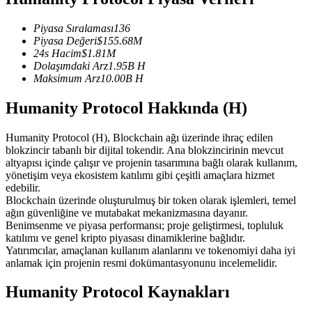
USDC'yi teminat olarak kullanan vadeli işlemler
Piyasa Sıralaması
136
Piyasa Değeri
$
155.68M
24s Hacim
$
1.81M
Dolaşımdaki Arz
1.95B
H
Maksimum Arz
10.00B
H
Humanity Protocol Hakkında (H)
Humanity Protocol (H), Blockchain ağı üzerinde ihraç edilen
blokzincir tabanlı bir dijital tokendir. Ana blokzincirinin mevcut
Kopya Ticaret
altyapısı içinde çalışır ve projenin tasarımına bağlı olarak kullanım,
yönetişim veya ekosistem katılımı gibi çeşitli amaçlara hizmet
En iyi traderlarla güçlerinizi birleştirin
edebilir.
Blockchain üzerinde oluşturulmuş bir token olarak işlemleri, temel
ağın güvenliğine ve mutabakat mekanizmasına dayanır.
Benimsenme ve piyasa performansı; proje geliştirmesi, topluluk
katılımı ve genel kripto piyasası dinamiklerine bağlıdır.
Yatırımcılar, amaçlanan kullanım alanlarını ve tokenomiyi daha iyi
anlamak için projenin resmi dokümantasyonunu incelemelidir.
Humanity Protocol Kaynakları