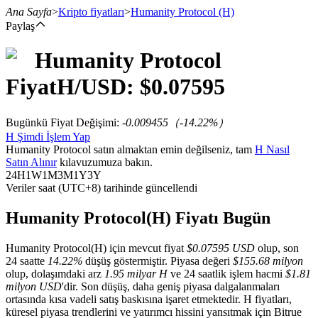
Ana Sayfa
>
Kripto fiyatları
>
Humanity Protocol
(H)
Paylaş
Humanity Protocol
Vadeli İşlemler
Fiyat
H
/USD: $
0.07595
Bugünkü Fiyat Değişimi
:
-0.009455
（
-14.22
%）
H Şimdi İşlem Yap
Humanity Protocol satın almaktan emin değilseniz, tam
H Nasıl
Satın Alınır
kılavuzumuza bakın.
24H
1W
1M
3M
1Y
3Y
Veriler saat (UTC+8) tarihinde güncellendi
USDT Vadeli İşlemleri
Humanity Protocol(H) Fiyatı Bugün
Teminat olarak USDT kullanan vadeli işlemler
Humanity Protocol(H) için mevcut fiyat
$0.07595 USD
olup, son
24 saatte
14.22%
düşüş göstermiştir. Piyasa değeri
$155.68 milyon
olup, dolaşımdaki arz
1.95 milyar H
ve 24 saatlik işlem hacmi
$1.81
milyon USD
'dir. Son düşüş, daha geniş piyasa dalgalanmaları
ortasında kısa vadeli satış baskısına işaret etmektedir. H fiyatları,
küresel piyasa trendlerini ve yatırımcı hissini yansıtmak için Bitrue