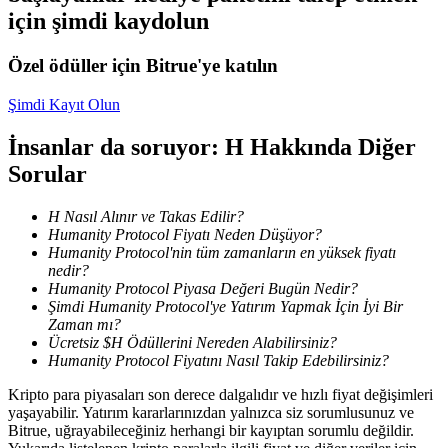
için şimdi kaydolun
Staking
Özel ödüller için Bitrue'ye katılın
Yüksek getiri ve anında erişim
Şimdi Kayıt Olun
İnsanlar da soruyor: H Hakkında Diğer
Sorular
H Nasıl Alınır ve Takas Edilir?
Humanity Protocol Fiyatı Neden Düşüyor?
Humanity Protocol'nin tüm zamanların en yüksek fiyatı
nedir?
Launchpool
Humanity Protocol Piyasa Değeri Bugün Nedir?
Şimdi Humanity Protocol'ye Yatırım Yapmak İçin İyi Bir
Popüler token'lar kazanmak için esnek staking
Zaman mı?
Ücretsiz $H Ödüllerini Nereden Alabilirsiniz?
Humanity Protocol Fiyatını Nasıl Takip Edebilirsiniz?
Kripto para piyasaları son derece dalgalıdır ve hızlı fiyat değişimleri
yaşayabilir. Yatırım kararlarınızdan yalnızca siz sorumlusunuz ve
Bitrue, uğrayabileceğiniz herhangi bir kayıptan sorumlu değildir.