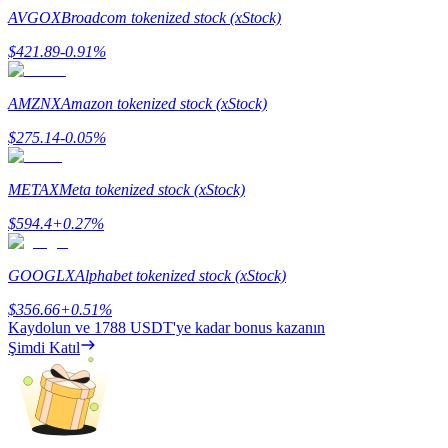
AVGOX
Broadcom tokenized stock (xStock)
$
421.89
-0.91
%
AMZNX
Amazon tokenized stock (xStock)
Yönlendirme
$
275.14
-0.05
%
Arkadaşını davet et, nakit ödüller kazan
BTC Welcome Rewards
METAX
Meta tokenized stock (xStock)
$
594.4
+
0.27
%
GOOGLX
Alphabet tokenized stock (xStock)
$
356.66
+
0.51
%
Kaydolun ve
1788 USDT
'ye kadar bonus kazanın
Şimdi Katıl
BTC Welcome Rewards