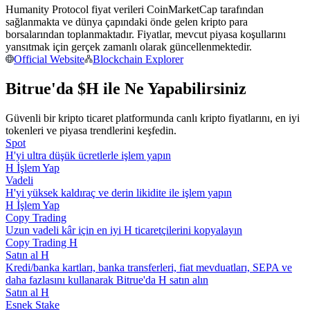
Humanity Protocol fiyat verileri CoinMarketCap tarafından
Kopya Tüccarı Olun
sağlanmakta ve dünya çapındaki önde gelen kripto para
Kâr paylaşımı ve kopya ticaret komisyonlarının tadını çıkarın
borsalarından toplanmaktadır. Fiyatlar, mevcut piyasa koşullarını
yansıtmak için gerçek zamanlı olarak güncellenmektedir.
Official Website
Blockchain Explorer
Bitrue'da $H ile Ne Yapabilirsiniz
Güvenli bir kripto ticaret platformunda canlı kripto fiyatlarını, en iyi
tokenleri ve piyasa trendlerini keşfedin.
Spot
H'yi ultra düşük ücretlerle işlem yapın
H İşlem Yap
Bilgi
Vadeli
H'yi yüksek kaldıraç ve derin likidite ile işlem yapın
Ticaret bilgileri vb. dahil olmak üzere büyük veri analizi.
H İşlem Yap
Copy Trading
Uzun vadeli kâr için en iyi H ticaretçilerini kopyalayın
Copy Trading H
Satın al H
Kredi/banka kartları, banka transferleri, fiat mevduatları, SEPA ve
daha fazlasını kullanarak Bitrue'da H satın alın
Satın al H
Esnek Stake