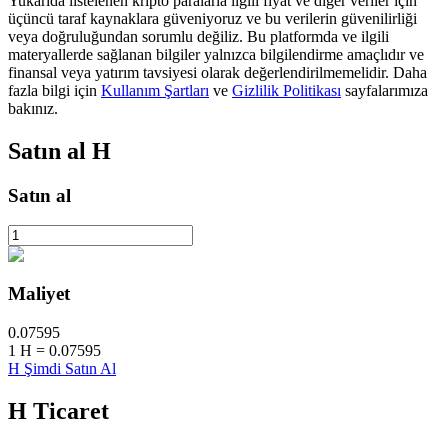
Yukarıda listelenen kripto paralarla ilgili fiyat ve diğer veriler için
üçüncü taraf kaynaklara güveniyoruz ve bu verilerin güvenilirliği
veya doğruluğundan sorumlu değiliz. Bu platformda ve ilgili
materyallerde sağlanan bilgiler yalnızca bilgilendirme amaçlıdır ve
BTR Kilitleme
finansal veya yatırım tavsiyesi olarak değerlendirilmemelidir. Daha
fazla bilgi için
Kullanım Şartları
ve
Gizlilik Politikası
sayfalarımıza
BTR sahiplerine özel yatırımlar
bakınız.
Satın al
H
Satın al
Maliyet
Krediler
0.07595
Kripto destekli borçlanma hizmeti
1
H
=
0.07595
H Şimdi Satın Al
H
Ticaret