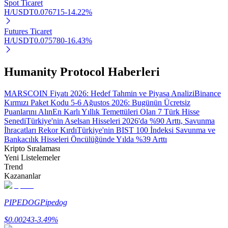
Spot Ticaret
H/USDT
0.076715
-14.22
%
Futures Ticaret
H/USDT
0.075780
-16.43
%
Otomatik Yatırım
Uzun vadeli kâr ve esnek çıkarlar elde edin
Humanity Protocol Haberleri
MARSCOIN Fiyatı 2026: Hedef Tahmin ve Piyasa Analizi
Binance
Kırmızı Paket Kodu 5-6 Ağustos 2026: Bugünün Ücretsiz
Puanlarını Alın
En Karlı Yıllık Temettüleri Olan 7 Türk Hisse
Senedi
Türkiye'nin Aselsan Hisseleri 2026'da %90 Arttı, Savunma
İhracatları Rekor Kırdı
Türkiye'nin BIST 100 İndeksi Savunma ve
Bankacılık Hisseleri Öncülüğünde Yılda %39 Arttı
Kripto Sıralaması
Yeni Listelemeler
Trend
Stake Etmeyi Öğrenin
Kazananlar
Pasif gelir kazanma hakkında bilgi edinin
Bitrue
AI
PIPEDOG
Pipedog
$
0.00243
-3.49
%