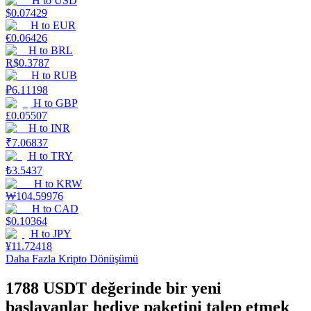
H
to
USD
$
0.07429
H
to
EUR
Kazan
€
0.06426
H
to
BRL
R$
0.3787
H
to
RUB
₽
6.11198
H
to
GBP
£
0.05507
H
to
INR
₹
7.06837
H
to
TRY
Power Piggy
₺
3.5437
H
to
KRW
Günlük rekabetçi ödüller kazanın
₩
104.59976
H
to
CAD
$
0.10364
H
to
JPY
¥
11.72418
Daha Fazla Kripto Dönüşümü
1788 USDT değerinde bir yeni
başlayanlar hediye paketini talep etmek