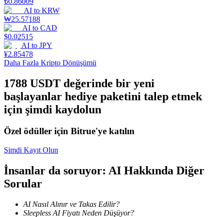
₺
0.86009
AI
to
KRW
Staking
₩
25.57188
AI
to
CAD
Yüksek getiri ve anında erişim
$
0.02515
AI
to
JPY
¥
2.85478
Daha Fazla Kripto Dönüşümü
1788 USDT değerinde bir yeni
başlayanlar hediye paketini talep etmek
için şimdi kaydolun
Özel ödüller için Bitrue'ye katılın
Launchpool
Popüler token'lar kazanmak için esnek staking
Şimdi Kayıt Olun
İnsanlar da soruyor: AI Hakkında Diğer
Sorular
AI Nasıl Alınır ve Takas Edilir?
Sleepless AI Fiyatı Neden Düşüyor?