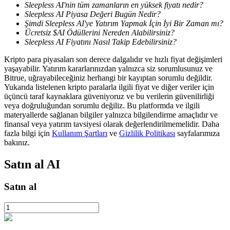
Sleepless AI'nin tüm zamanların en yüksek fiyatı nedir?
Sleepless AI Piyasa Değeri Bugün Nedir?
Şimdi Sleepless AI'ye Yatırım Yapmak İçin İyi Bir Zaman mı?
Ücretsiz $AI Ödüllerini Nereden Alabilirsiniz?
BTR Kilitleme
Sleepless AI Fiyatını Nasıl Takip Edebilirsiniz?
BTR sahiplerine özel yatırımlar
Kripto para piyasaları son derece dalgalıdır ve hızlı fiyat değişimleri
yaşayabilir. Yatırım kararlarınızdan yalnızca siz sorumlusunuz ve
Bitrue, uğrayabileceğiniz herhangi bir kayıptan sorumlu değildir.
Yukarıda listelenen kripto paralarla ilgili fiyat ve diğer veriler için
üçüncü taraf kaynaklara güveniyoruz ve bu verilerin güvenilirliği
veya doğruluğundan sorumlu değiliz. Bu platformda ve ilgili
materyallerde sağlanan bilgiler yalnızca bilgilendirme amaçlıdır ve
finansal veya yatırım tavsiyesi olarak değerlendirilmemelidir. Daha
fazla bilgi için
Kullanım Şartları
ve
Gizlilik Politikası
sayfalarımıza
bakınız.
Krediler
Satın al
AI
Kripto destekli borçlanma hizmeti
Satın al