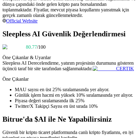
dünya çapındaki önde gelen kripto para borsalarından
Kopya Tüccarı Olun
toplanmaktadır. Fiyatlar, mevcut piyasa koşullarını yansıtmak için
Kâr paylaşımı ve kopya ticaret komisyonlarının tadını çıkarın
gerçek zamanlı olarak güncellenmektedir.
Official Website
Sleepless AI Güvenlik Değerlendirmesi
80.77
/100
Öne Çıkanlar & Uyarılar
Sleepless AI
Derecelendirme, yatırım projesinin durumunu gösteren
üçüncü taraf bir site tarafından sağlanmaktadır.
CERTIK
Bilgi
Öne Çıkanlar
Ticaret bilgileri vb. dahil olmak üzere büyük veri analizi.
MAU sayısı en üst 25% sıralamasında yer alıyor.
Günlük işlem hacmi en yüksek 10% sıralamasında yer alıyor.
Piyasa değeri sıralamasında ilk 25%
Twitter/X Takipçi Sayısı en üst sırada 10%
Bitrue'da $AI ile Ne Yapabilirsiniz
Güvenli bir kripto ticaret platformunda canlı kripto fiyatlarını, en iyi
tokenleri ve piyasa trendlerini keşfedin.