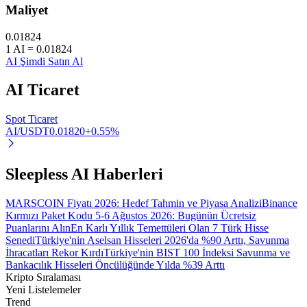
Maliyet
0.01824
1
AI
=
0.01824
AI Şimdi Satın Al
Otomatik Yatırım
Uzun vadeli kâr ve esnek çıkarlar elde edin
AI
Ticaret
Spot Ticaret
AI/USDT
0.01820
+
0.55
%
Sleepless AI Haberleri
MARSCOIN Fiyatı 2026: Hedef Tahmin ve Piyasa Analizi
Binance
Kırmızı Paket Kodu 5-6 Ağustos 2026: Bugünün Ücretsiz
Stake Etmeyi Öğrenin
Puanlarını Alın
En Karlı Yıllık Temettüleri Olan 7 Türk Hisse
Senedi
Türkiye'nin Aselsan Hisseleri 2026'da %90 Arttı, Savunma
Pasif gelir kazanma hakkında bilgi edinin
İhracatları Rekor Kırdı
Türkiye'nin BIST 100 İndeksi Savunma ve
Bankacılık Hisseleri Öncülüğünde Yılda %39 Arttı
Bitrue
AI
Kripto Sıralaması
Yeni Listelemeler
Trend