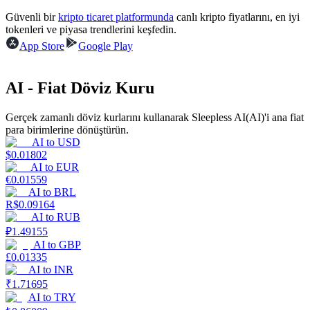
Güvenli bir
kripto ticaret platformunda
canlı kripto fiyatlarını, en iyi
Kazan
tokenleri ve piyasa trendlerini keşfedin.
App Store
Google Play
AI - Fiat Döviz Kuru
Gerçek zamanlı döviz kurlarını kullanarak Sleepless AI(AI)'i ana fiat
para birimlerine dönüştürün.
AI
to
USD
$
0.01802
AI
to
EUR
Power Piggy
€
0.01559
AI
to
BRL
Günlük rekabetçi ödüller kazanın
R$
0.09164
AI
to
RUB
₽
1.49155
AI
to
GBP
£
0.01335
AI
to
INR
₹
1.71695
AI
to
TRY