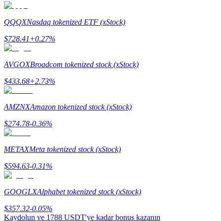
QQQX
Nasdaq tokenized ETF (xStock)
$
728.41
+
0.27
%
Yönlendirme
AVGOX
Broadcom tokenized stock (xStock)
Arkadaşını davet et, nakit ödüller kazan
$
433.68
+
2.73
%
BTC Welcome Rewards
AMZNX
Amazon tokenized stock (xStock)
$
274.78
-0.36
%
METAX
Meta tokenized stock (xStock)
$
594.63
-0.31
%
GOOGLX
Alphabet tokenized stock (xStock)
BTC Welcome Rewards
$
357.32
-0.05
%
Kaydolun ve
1788 USDT
'ye kadar bonus kazanın