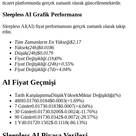
ticaret platformunda gerçek zamanlı olarak güncellenmektedir.
Sleepless AI Grafik Performansı
Sleepless AI(AI) fiyat performansını gerçek zamanlı olarak takip
COIN-M Vadeli İşlemleri
edin.
Kripto Para Vadeli İşlemleri
Tüm Zamanların En Yükseği
$
2.17
Yüksek
(24h)
$
0.0186
Düşük
(24h)
$
0.0179
Fiyat Değişikliği
(1h)
0
%
TradFi
Fiyat Değişikliği
(24h)
+
0.55
%
Fiyat Değişikliği
(7d)
+
4.04
%
Hisse senetleri, döviz, değerli metaller ve emtia türevleri
AI Fiyat Geçmişi
Tarih Karşılaştırma
Düşük
Yüksek
Miktar Değişikliği
(%)
48H
0.0176
0.0184
$
0.0003
(
+
1.69
%)
7 Günler
0.0173
0.0183
$
0.0007
(
+
4.04
%)
30 Günler
0.0173
0.0206
$
-0.0024
(
-11.76
%)
90 Günler
0.0173
0.0342
$
-0.0072
(
-28.57
%)
1 Yıl
0.0172
0.1502
$
-0.1118
(
-86.13
%)
USDC Vadeli İşlemleri
Sleepless AI Piyasa Verileri