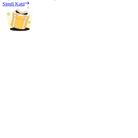
Deposit & Trade BTC to Share 25000 USDT prize pool!
Şimdi Katıl
Deposit CASHCAT & Win
Share 500000 CASHCAT prize pool
Exclusive for BitMart Users
Register & Trade to Win 500,000 USDT
Precious Metals Trading Carnival
Trade Gold & Silver · 33,333 USDT Bonus