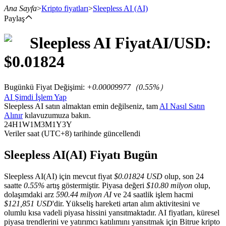
Ana Sayfa
>
Kripto fiyatları
>
Sleepless AI
(AI)
Paylaş
Sleepless AI
Fiyat
AI
/USD:
Vadeli İşlemler
$
0.01824
Bugünkü Fiyat Değişimi
:
+0.00009977
（
0.55
%）
AI Şimdi İşlem Yap
Sleepless AI satın almaktan emin değilseniz, tam
AI Nasıl Satın
Alınır
kılavuzumuza bakın.
24H
1W
1M
3M
1Y
3Y
Veriler saat (UTC+8) tarihinde güncellendi
USDT Vadeli İşlemleri
Sleepless AI(AI) Fiyatı Bugün
Teminat olarak USDT kullanan vadeli işlemler
Sleepless AI(AI) için mevcut fiyat
$0.01824 USD
olup, son 24
saatte
0.55%
artış göstermiştir. Piyasa değeri
$10.80 milyon
olup,
dolaşımdaki arz
590.44 milyon AI
ve 24 saatlik işlem hacmi
$121,851 USD
'dir. Yükseliş hareketi artan alım aktivitesini ve
olumlu kısa vadeli piyasa hissini yansıtmaktadır. AI fiyatları, küresel
piyasa trendlerini ve yatırımcı katılımını yansıtmak için Bitrue kripto