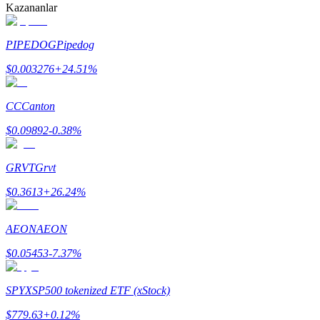
Kazananlar
PIPEDOG
Pipedog
$
0.003276
+
24.51
%
Bitrue Ortakları
CC
Canton
$
0.09892
-0.38
%
GRVT
Grvt
$
0.3613
+
26.24
%
AEON
AEON
Bitrue İş Ortağı
$
0.05453
-7.37
%
Kullanıcı başına %65'e kadar komisyon!
SPYX
SP500 tokenized ETF (xStock)
$
779.63
+
0.12
%