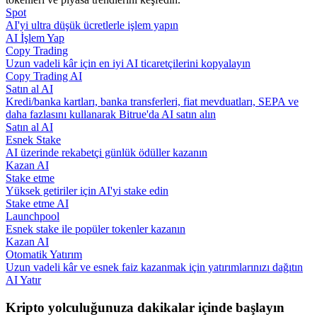
Spot
AI'yi ultra düşük ücretlerle işlem yapın
Rehber
AI İşlem Yap
Copy Trading
Vadeli İşlemler Başlangıç Kılavuzu
Uzun vadeli kâr için en iyi AI ticaretçilerini kopyalayın
Copy Trading AI
Satın al AI
Kredi/banka kartları, banka transferleri, fiat mevduatları, SEPA ve
daha fazlasını kullanarak Bitrue'da AI satın alın
Satın al AI
Esnek Stake
AI üzerinde rekabetçi günlük ödüller kazanın
Kazan AI
Stake etme
Yüksek getiriler için AI'yi stake edin
Ticaret stratejileri
Stake etme AI
Launchpool
Nasıl kârlı kalabileceğinizi öğrenin
Esnek stake ile popüler tokenler kazanın
Kazan AI
Otomatik Yatırım
Uzun vadeli kâr ve esnek faiz kazanmak için yatırımlarınızı dağıtın
AI Yatır
Kripto yolculuğunuza dakikalar içinde başlayın