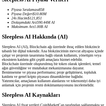
USDC'yi teminat olarak kullanan vadeli işlemler
Piyasa Sıralaması
858
Piyasa Değeri
$
10.80M
24s Hacim
$
121,851
Dolaşımdaki Arz
590.44M
AI
Maksimum Arz
1.00B
AI
Sleepless AI Hakkında (AI)
Sleepless AI (AI), Blockchain ağı üzerinde ihraç edilen blokzincir
tabanlı bir dijital tokendir. Ana blokzincirinin mevcut altyapısı içinde
Kopya Ticaret
çalışır ve projenin tasarımına bağlı olarak kullanım, yönetişim veya
ekosistem katılımı gibi çeşitli amaçlara hizmet edebilir.
En iyi traderlarla güçlerinizi birleştirin
Blockchain üzerinde oluşturulmuş bir token olarak işlemleri, temel
ağın güvenliğine ve mutabakat mekanizmasına dayanır.
Benimsenme ve piyasa performansı; proje geliştirmesi, topluluk
katılımı ve genel kripto piyasası dinamiklerine bağlıdır.
Yatırımcılar, amaçlanan kullanım alanlarını ve tokenomiyi daha iyi
anlamak için projenin resmi dokümantasyonunu incelemelidir.
Sleepless AI Kaynakları
Sleepless AI fiyat verileri CoinMarketCap tarafından sağlanmakta ve