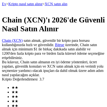
Ev
>
Kripto nasıl satın alınır
>
XCN satın alın
Chain (XCN)'ı 2026'de Güvenli
Vadeli İşlemler
Nasıl Satın Alınır
Chain (XCN)
satın almak, güvenilir bir kripto para borsası
kullandığınızda hızlı ve güvenlidir.
Bitrue
üzerinde, Chain satın
almak için minimum $1 ile birkaç dakikada satın alabilir ve
1200'den fazla kripto para ve birden fazla küresel ödeme seçeneğine
erişebilirsiniz.
Bu kılavuz, Chain satın almanın en iyi ödeme yöntemleri, ücret
yapıları, güvenlik konuları ve XCN satın almak için en verimli yolu
seçmenize yardımcı olacak ipuçları da dahil olmak üzere adım adım
USDT Vadeli İşlemleri
nasıl yapılacağını açıklar.
Kripto Değerlendirmesi
3.7
Teminat olarak USDT kullanan vadeli işlemler
★
★
★
★
★
★
★
★
★
★