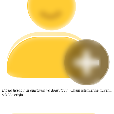
Rehber
Vadeli İşlemler Başlangıç Kılavuzu
Ticaret stratejileri
Nasıl kârlı kalabileceğinizi öğrenin
Bitrue hesabınızı oluşturun ve doğrulayın
, Chain işlemlerine güvenli
şekilde erişin.