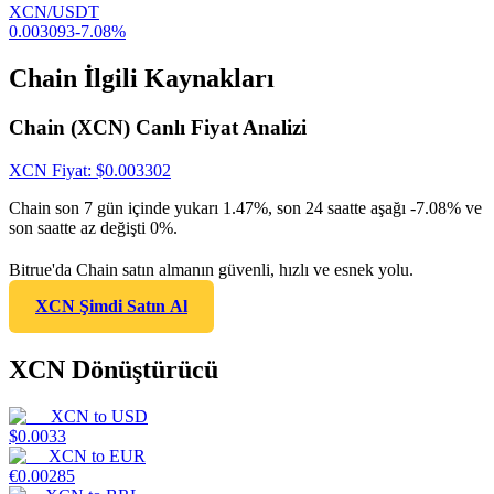
XCN/USDT
0.003093
-7.08
%
Chain İlgili Kaynakları
Chain (XCN) Canlı Fiyat Analizi
XCN
Fiyat
: $
0.003302
Chain son 7 gün içinde yukarı 1.47%, son 24 saatte aşağı -7.08% ve
son saatte az değişti 0%.
Bitrue'da Chain satın almanın güvenli, hızlı ve esnek yolu.
XCN Şimdi Satın Al
XCN Dönüştürücü
XCN
to
USD
$
0.0033
XCN
to
EUR
€
0.00285