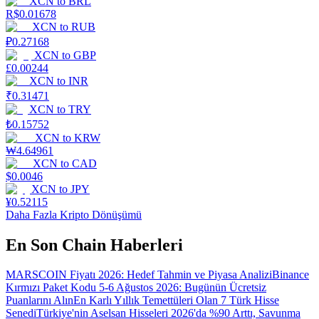
XCN
to
BRL
R$
0.01678
XCN
to
RUB
₽
0.27168
XCN
to
GBP
£
0.00244
XCN
to
INR
₹
0.31471
XCN
to
TRY
₺
0.15752
XCN
to
KRW
₩
4.64961
XCN
to
CAD
$
0.0046
XCN
to
JPY
¥
0.52115
Daha Fazla Kripto Dönüşümü
En Son Chain Haberleri
MARSCOIN Fiyatı 2026: Hedef Tahmin ve Piyasa Analizi
Binance
Kırmızı Paket Kodu 5-6 Ağustos 2026: Bugünün Ücretsiz
Puanlarını Alın
En Karlı Yıllık Temettüleri Olan 7 Türk Hisse
Senedi
Türkiye'nin Aselsan Hisseleri 2026'da %90 Arttı, Savunma