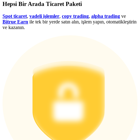
Hepsi Bir Arada Ticaret Paketi
Giriş yap
Üye ol
Spot ticaret
,
vadeli işlemler
,
copy trading
,
alpha trading
ve
Bitrue Earn
ile tek bir yerde satın alın, işlem yapın, otomatikleştirin
ve kazanın.