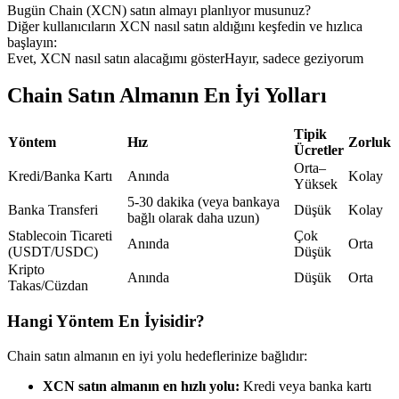
Bugün Chain (XCN) satın almayı planlıyor musunuz?
USDC'yi teminat olarak kullanan vadeli işlemler
Diğer kullanıcıların XCN nasıl satın aldığını keşfedin ve hızlıca
başlayın:
Evet, XCN nasıl satın alacağımı göster
Hayır, sadece geziyorum
Chain Satın Almanın En İyi Yolları
Tipik
Yöntem
Hız
Zorluk
Ücretler
Orta–
Kredi/Banka Kartı
Anında
Kolay
Yüksek
Kopya Ticaret
5-30 dakika (veya bankaya
Banka Transferi
Düşük
Kolay
bağlı olarak daha uzun)
En iyi traderlarla güçlerinizi birleştirin
Stablecoin Ticareti
Çok
Anında
Orta
(USDT/USDC)
Düşük
Kripto
Anında
Düşük
Orta
Takas/Cüzdan
Hangi Yöntem En İyisidir?
Chain satın almanın en iyi yolu hedeflerinize bağlıdır:
XCN satın almanın en hızlı yolu:
Kredi veya banka kartı