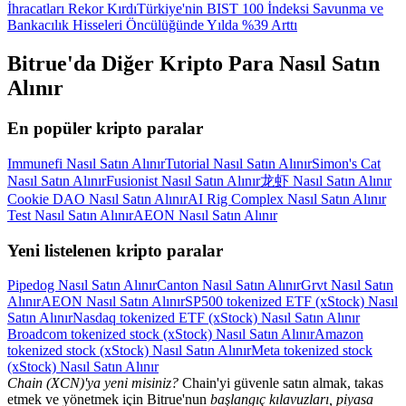
İhracatları Rekor Kırdı
Türkiye'nin BIST 100 İndeksi Savunma ve
Bankacılık Hisseleri Öncülüğünde Yılda %39 Arttı
Bitrue'da Diğer Kripto Para Nasıl Satın
Alınır
En popüler kripto paralar
Immunefi Nasıl Satın Alınır
Tutorial Nasıl Satın Alınır
Simon's Cat
Nasıl Satın Alınır
Fusionist Nasıl Satın Alınır
龙虾 Nasıl Satın Alınır
Cookie DAO Nasıl Satın Alınır
AI Rig Complex Nasıl Satın Alınır
Test Nasıl Satın Alınır
AEON Nasıl Satın Alınır
Yeni listelenen kripto paralar
Pipedog Nasıl Satın Alınır
Canton Nasıl Satın Alınır
Grvt Nasıl Satın
Alınır
AEON Nasıl Satın Alınır
SP500 tokenized ETF (xStock) Nasıl
Satın Alınır
Nasdaq tokenized ETF (xStock) Nasıl Satın Alınır
Broadcom tokenized stock (xStock) Nasıl Satın Alınır
Amazon
tokenized stock (xStock) Nasıl Satın Alınır
Meta tokenized stock
(xStock) Nasıl Satın Alınır
Chain (XCN)'ya yeni misiniz?
Chain'yi güvenle satın almak, takas
etmek ve yönetmek için Bitrue'nun
başlangıç kılavuzları, piyasa