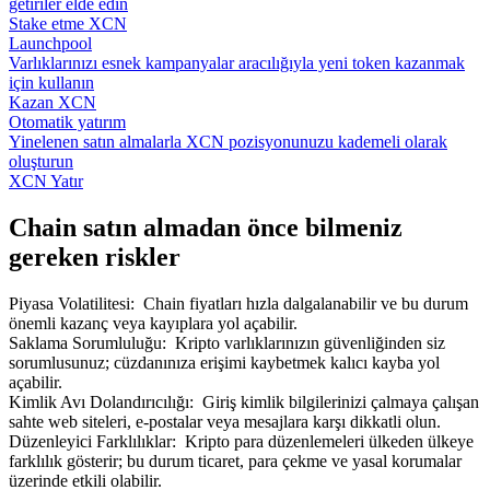
getiriler elde edin
Stake etme XCN
Launchpool
Varlıklarınızı esnek kampanyalar aracılığıyla yeni token kazanmak
için kullanın
Kazan XCN
Otomatik yatırım
Yinelenen satın almalarla XCN pozisyonunuzu kademeli olarak
oluşturun
XCN Yatır
Chain satın almadan önce bilmeniz
gereken riskler
Piyasa Volatilitesi
:
Chain fiyatları hızla dalgalanabilir ve bu durum
önemli kazanç veya kayıplara yol açabilir.
Saklama Sorumluluğu
:
Kripto varlıklarınızın güvenliğinden siz
sorumlusunuz; cüzdanınıza erişimi kaybetmek kalıcı kayba yol
açabilir.
Kimlik Avı Dolandırıcılığı
:
Giriş kimlik bilgilerinizi çalmaya çalışan
sahte web siteleri, e-postalar veya mesajlara karşı dikkatli olun.
Düzenleyici Farklılıklar
:
Kripto para düzenlemeleri ülkeden ülkeye
farklılık gösterir; bu durum ticaret, para çekme ve yasal korumalar
üzerinde etkili olabilir.