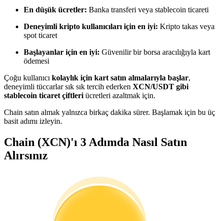
Kopya Tüccarı Olun
En düşük ücretler:
Banka transferi veya stablecoin ticareti
Kâr paylaşımı ve kopya ticaret komisyonlarının tadını çıkarın
Deneyimli kripto kullanıcıları için en iyi:
Kripto takas veya
spot ticaret
Başlayanlar için en iyi:
Güvenilir bir borsa aracılığıyla kart
ödemesi
Çoğu kullanıcı
kolaylık için kart satın almalarıyla başlar
,
deneyimli tüccarlar sık sık tercih ederken
XCN/USDT gibi
stablecoin ticaret çiftleri
ücretleri azaltmak için.
Chain satın almak yalnızca birkaç dakika sürer. Başlamak için bu üç
basit adımı izleyin.
Bilgi
Chain (XCN)'ı 3 Adımda Nasıl Satın
Ticaret bilgileri vb. dahil olmak üzere büyük veri analizi.
Alırsınız