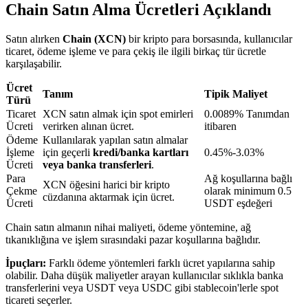
Chain Satın Alma Ücretleri Açıklandı
Satın alırken
Chain (XCN)
bir kripto para borsasında, kullanıcılar
BTR Kilitleme
ticaret, ödeme işleme ve para çekiş ile ilgili birkaç tür ücretle
karşılaşabilir.
BTR sahiplerine özel yatırımlar
Ücret
Tanım
Tipik Maliyet
Türü
Ticaret
XCN satın almak için spot emirleri
0.0089% Tanımdan
Ücreti
verirken alınan ücret.
itibaren
Ödeme
Kullanılarak yapılan satın almalar
İşleme
için geçerli
kredi/banka kartları
0.45%-3.03%
Ücreti
veya banka transferleri
.
Para
Ağ koşullarına bağlı
XCN öğesini harici bir kripto
Çekme
olarak minimum 0.5
cüzdanına aktarmak için ücret.
Ücreti
USDT eşdeğeri
Krediler
Chain satın almanın nihai maliyeti, ödeme yöntemine, ağ
Kripto destekli borçlanma hizmeti
tıkanıklığına ve işlem sırasındaki pazar koşullarına bağlıdır.
İpuçları:
Farklı ödeme yöntemleri farklı ücret yapılarına sahip
olabilir. Daha düşük maliyetler arayan kullanıcılar sıklıkla banka
transferlerini veya USDT veya USDC gibi stablecoin'lerle spot
ticareti seçerler.