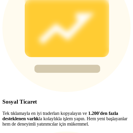
Deposit & Trade BTC to Share 25000 USDT prize pool!
Deposit CASHCAT & Win
Share 500000 CASHCAT prize pool
Exclusive for BitMart Users
Register & Trade to Win 500,000 USDT
Precious Metals Trading Carnival
Sosyal Ticaret
Trade Gold & Silver · 33,333 USDT Bonus
Tek tıklamayla en iyi traderları kopyalayın ve
1.200'den fazla
desteklenen varlık
la kolaylıkla işlem yapın. Hem yeni başlayanlar
hem de deneyimli yatırımcılar için mükemmel.