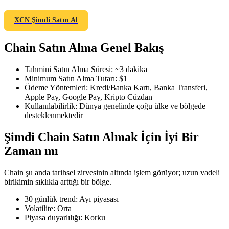
XCN Şimdi Satın Al
Chain Satın Alma Genel Bakış
COIN-M Vadeli İşlemleri
Kripto Para Vadeli İşlemleri
Tahmini Satın Alma Süresi
:
~3 dakika
Minimum Satın Alma Tutarı
:
$1
Ödeme Yöntemleri
:
Kredi/Banka Kartı, Banka Transferi,
Apple Pay, Google Pay, Kripto Cüzdan
TradFi
Kullanılabilirlik
:
Dünya genelinde çoğu ülke ve bölgede
desteklenmektedir
Hisse senetleri, döviz, değerli metaller ve emtia türevleri
Şimdi Chain Satın Almak İçin İyi Bir
Zaman mı
Chain şu anda tarihsel zirvesinin altında işlem görüyor; uzun vadeli
birikimin sıklıkla arttığı bir bölge.
30 günlük trend
:
Ayı piyasası
Volatilite
:
Orta
Piyasa duyarlılığı
:
Korku
USDC Vadeli İşlemleri