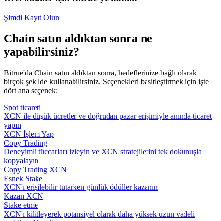
Şimdi Kayıt Olun
Chain satın aldıktan sonra ne
yapabilirsiniz?
Bitrue'da Chain satın aldıktan sonra, hedeflerinize bağlı olarak
birçok şekilde kullanabilirsiniz. Seçenekleri basitleştirmek için işte
dört ana seçenek:
Spot ticareti
XCN ile düşük ücretler ve doğrudan pazar erişimiyle anında ticaret
yapın
XCN İşlem Yap
Copy Trading
Deneyimli tüccarları izleyin ve XCN stratejilerini tek dokunuşla
kopyalayın
Copy Trading XCN
Esnek Stake
XCN'ı erişilebilir tutarken günlük ödüller kazanın
Kazan XCN
Stake etme
XCN'ı kilitleyerek potansiyel olarak daha yüksek uzun vadeli