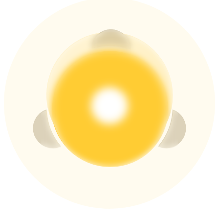
USDT New User Exclusive 10% APR
USDT Flexible Staking | Daily Rewards
BTC New User Exclusive: 6.5% APR
BTC Flexible Staking | Daily Rewards
Daha Fazla Etkinlik
Ödüller ve özel hediyeler kazanın
Ödül Merkezi