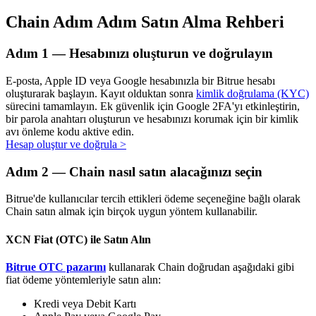
Chain Adım Adım Satın Alma Rehberi
Adım
1 —
Hesabınızı oluşturun ve doğrulayın
Otomatik Yatırım
E-posta, Apple ID veya Google hesabınızla bir Bitrue hesabı
Uzun vadeli kâr ve esnek çıkarlar elde edin
oluşturarak başlayın. Kayıt olduktan sonra
kimlik doğrulama (KYC)
sürecini tamamlayın. Ek güvenlik için Google 2FA'yı etkinleştirin,
bir parola anahtarı oluşturun ve hesabınızı korumak için bir kimlik
avı önleme kodu aktive edin.
Hesap oluştur ve doğrula
>
Adım
2 —
Chain nasıl satın alacağınızı seçin
Bitrue'de kullanıcılar tercih ettikleri ödeme seçeneğine bağlı olarak
Chain satın almak için birçok uygun yöntem kullanabilir.
Stake Etmeyi Öğrenin
XCN Fiat (OTC) ile Satın Alın
Pasif gelir kazanma hakkında bilgi edinin
Bitrue OTC pazarını
kullanarak Chain doğrudan aşağıdaki gibi
fiat ödeme yöntemleriyle satın alın:
Bitrue
AI
Kredi veya Debit Kartı