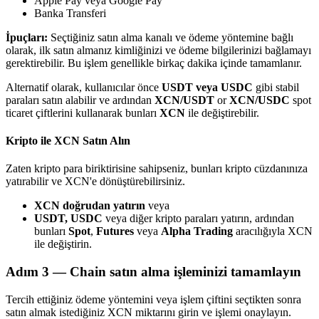
Apple Pay veya Google Pay
Banka Transferi
İpuçları:
Seçtiğiniz satın alma kanalı ve ödeme yöntemine bağlı
olarak, ilk satın almanız kimliğinizi ve ödeme bilgilerinizi bağlamayı
gerektirebilir. Bu işlem genellikle birkaç dakika içinde tamamlanır.
Bitrue Ortakları
Alternatif olarak, kullanıcılar önce
USDT veya USDC
gibi stabil
paraları satın alabilir ve ardından
XCN/USDT
or
XCN/USDC
spot
ticaret çiftlerini kullanarak bunları
XCN
ile değiştirebilir.
Kripto ile XCN Satın Alın
Zaten kripto para biriktirisine sahipseniz, bunları kripto cüzdanınıza
yatırabilir ve XCN'e dönüştürebilirsiniz.
XCN doğrudan yatırın
veya
USDT, USDC
veya diğer kripto paraları yatırın, ardından
Bitrue İş Ortağı
bunları
Spot
,
Futures
veya
Alpha Trading
aracılığıyla XCN
ile değiştirin.
Kullanıcı başına %65'e kadar komisyon!
Adım
3 —
Chain satın alma işleminizi tamamlayın
Tercih ettiğiniz ödeme yöntemini veya işlem çiftini seçtikten sonra
satın almak istediğiniz XCN miktarını girin ve işlemi onaylayın.