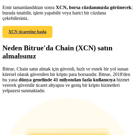
Emir tamamlandıktan sonra
XCN, borsa cüzdanınızda görünecek
;
burada tutabilir, işlem yapabilir veya harici bir cüzdana
çekebilirsiniz.
XCN ticaretine başla
Yönlendirme
Arkadaşını davet et, nakit ödüller kazan
Neden Bitrue'da Chain (XCN) satın
almalısınız
BTC Welcome Rewards
Bitrue, Chain satın almak için güvenli, hızlı ve esnek bir yol sunan
küresel olarak güvenilen bir kripto para borsasıdır. Bitrue, 2018'den
bu yana
dünya genelinde 41 milyondan fazla kullanıcıya
hizmet
vererek güvenilir ticaret altyapısı ve geniş bir kripto hizmetleri
yelpazesi sunmaktadır.
BTC Welcome Rewards