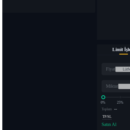
Limit İş
Fiyat
Miktar
0%
25%
--
Toplam
TP/SL
Satın Al