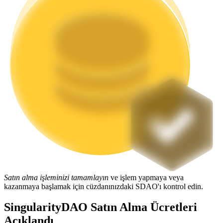
Staking
Yüksek getiri ve anında erişim
Launchpool
Popüler token'lar kazanmak için esnek staking
Satın alma işleminizi tamamlayın
ve işlem yapmaya veya
kazanmaya başlamak için cüzdanınızdaki SDAO'ı kontrol edin.
SingularityDAO Satın Alma Ücretleri
Açıklandı