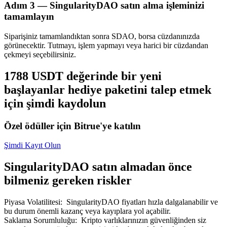
Adım
3 —
SingularityDAO satın alma işleminizi
tamamlayın
Siparişiniz tamamlandıktan sonra SDAO, borsa cüzdanınızda
görünecektir. Tutmayı, işlem yapmayı veya harici bir cüzdandan
çekmeyi seçebilirsiniz.
Bitrue Ortakları
1788 USDT değerinde bir yeni
başlayanlar hediye paketini talep etmek
için şimdi kaydolun
Özel ödüller için Bitrue'ye katılın
Şimdi Kayıt Olun
Bitrue İş Ortağı
SingularityDAO satın almadan önce
bilmeniz gereken riskler
Kullanıcı başına %65'e kadar komisyon!
Piyasa Volatilitesi
:
SingularityDAO fiyatları hızla dalgalanabilir ve
bu durum önemli kazanç veya kayıplara yol açabilir.
Saklama Sorumluluğu
:
Kripto varlıklarınızın güvenliğinden siz