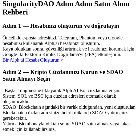
SingularityDAO Adım Adım Satın Alma
Rehberi
Adım
1 —
Hesabınızı oluşturun ve doğrulayın
Otomatik Yatırım
Öncelikle e-posta adresinizi, Telegram, Phantom veya Google
Uzun vadeli kâr ve esnek çıkarlar elde edin
hesabınızı kullanarak Alph.ai hesabınızı oluşturun.
Kayıt olduktan sonra, güvenliği artırmak ve hesabınızı korumak için
Google İki Faktörlü Kimlik Doğrulama'yı (2FA) etkinleştirin.
Bir Alph.ai Hesabı Oluşturun
>
Adım
2 —
Kripto Cüzdanınızı Kurun ve SDAO
Satın Almayı Seçin
"Başlat" düğmesine tıklayarak Alph AI Bot cüzdanına erişin.
Sistem, SOL ve BSC için cüzdan adresleri otomatik olarak
Stake Etmeyi Öğrenin
oluşturacaktır.
SDAO, Blockchain ağındaki bir varlık olduğundan, yeni oluşturulan
Pasif gelir kazanma hakkında bilgi edinin
Blockchain cüzdan adresinize belirli miktarda SDAO yatırmanız
gerekecektir.
Bitrue
AI
Yatırma işlemi onaylandıktan sonra SDAO satın almak veya takas
etmek için kullanabilirsiniz.