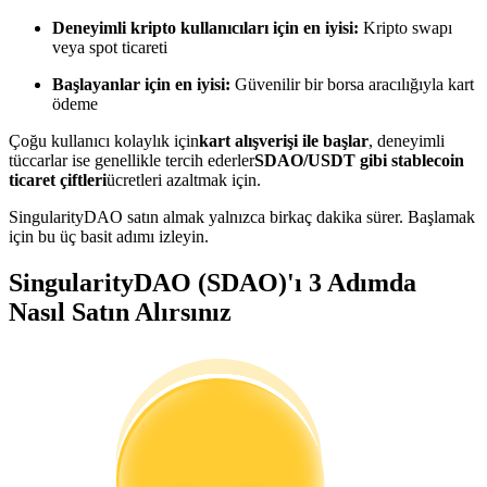
Kopya Tüccarı Olun
Deneyimli kripto kullanıcıları için en iyisi:
Kripto swapı
veya spot ticareti
Kâr paylaşımı ve kopya ticaret komisyonlarının tadını çıkarın
Başlayanlar için en iyisi:
Güvenilir bir borsa aracılığıyla kart
ödeme
Çoğu kullanıcı kolaylık için
kart alışverişi ile başlar
, deneyimli
tüccarlar ise genellikle tercih ederler
SDAO/USDT gibi stablecoin
ticaret çiftleri
ücretleri azaltmak için.
SingularityDAO satın almak yalnızca birkaç dakika sürer. Başlamak
için bu üç basit adımı izleyin.
Bilgi
SingularityDAO (SDAO)'ı 3 Adımda
Nasıl Satın Alırsınız
Ticaret bilgileri vb. dahil olmak üzere büyük veri analizi.