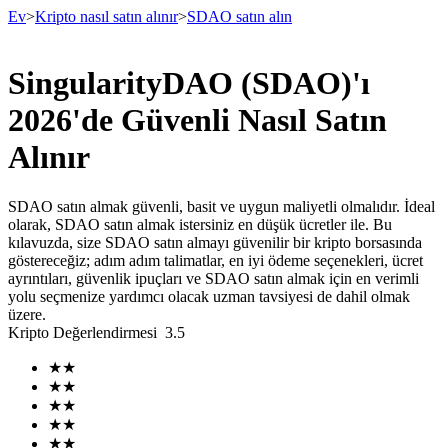
Ev
>
Kripto nasıl satın alınır
>
SDAO satın alın
SingularityDAO (SDAO)'ı
Vadeli İşlemler
2026'de Güvenli Nasıl Satın
Alınır
SDAO satın almak güvenli, basit ve uygun maliyetli olmalıdır. İdeal
olarak, SDAO satın almak istersiniz en düşük ücretler ile. Bu
kılavuzda, size SDAO satın almayı güvenilir bir kripto borsasında
göstereceğiz; adım adım talimatlar, en iyi ödeme seçenekleri, ücret
ayrıntıları, güvenlik ipuçları ve SDAO satın almak için en verimli
yolu seçmenize yardımcı olacak uzman tavsiyesi de dahil olmak
USDT Vadeli İşlemleri
üzere.
Kripto Değerlendirmesi
3.5
Teminat olarak USDT kullanan vadeli işlemler
★
★
★
★
★
★
★
★
★
★