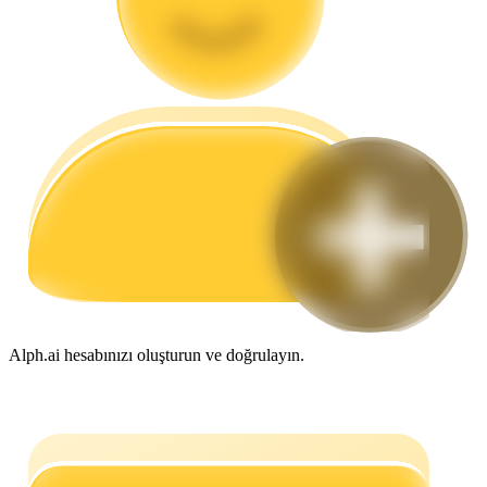
Rehber
Vadeli İşlemler Başlangıç Kılavuzu
Ticaret stratejileri
Nasıl kârlı kalabileceğinizi öğrenin
Alph.ai hesabınızı oluşturun ve doğrulayın.