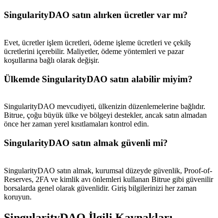
USDT New User Exclusive 10% APR
SingularityDAO satın alırken ücretler var mı?
USDT Flexible Staking | Daily Rewards
Evet, ücretler işlem ücretleri, ödeme işleme ücretleri ve çekilş
ücretlerini içerebilir. Maliyetler, ödeme yöntemleri ve pazar
koşullarına bağlı olarak değişir.
BTC New User Exclusive: 6.5% APR
BTC Flexible Staking | Daily Rewards
Ülkemde SingularityDAO satın alabilir miyim?
SingularityDAO mevcudiyeti, ülkenizin düzenlemelerine bağlıdır.
Bitrue, çoğu büyük ülke ve bölgeyi destekler, ancak satın almadan
önce her zaman yerel kısıtlamaları kontrol edin.
SingularityDAO satın almak güvenli mi?
SingularityDAO satın almak, kurumsal düzeyde güvenlik, Proof-of-
Daha Fazla Etkinlik
Reserves, 2FA ve kimlik avı önlemleri kullanan Bitrue gibi güvenilir
borsalarda genel olarak güvenlidir. Giriş bilgilerinizi her zaman
Ödüller ve özel hediyeler kazanın
koruyun.
Ödül Merkezi
SingularityDAO İlgili Kaynakları