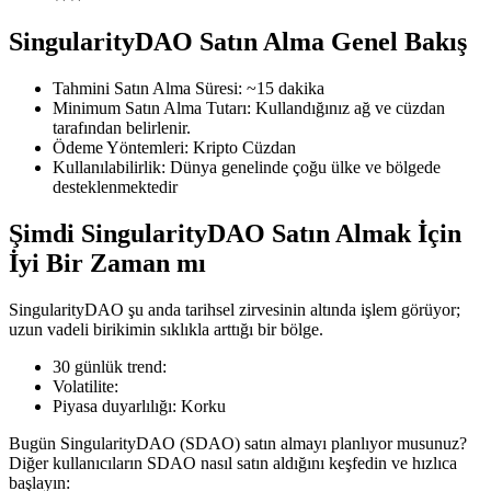
SingularityDAO Satın Alma Genel Bakış
Tahmini Satın Alma Süresi
:
~15 dakika
COIN-M Vadeli İşlemleri
Minimum Satın Alma Tutarı
:
Kullandığınız ağ ve cüzdan
tarafından belirlenir.
Kripto Para Vadeli İşlemleri
Ödeme Yöntemleri
:
Kripto Cüzdan
Kullanılabilirlik
:
Dünya genelinde çoğu ülke ve bölgede
desteklenmektedir
TradFi
Şimdi SingularityDAO Satın Almak İçin
Hisse senetleri, döviz, değerli metaller ve emtia türevleri
İyi Bir Zaman mı
SingularityDAO şu anda tarihsel zirvesinin altında işlem görüyor;
uzun vadeli birikimin sıklıkla arttığı bir bölge.
30 günlük trend
:
Volatilite
:
Piyasa duyarlılığı
:
Korku
Bugün SingularityDAO (SDAO) satın almayı planlıyor musunuz?
Diğer kullanıcıların SDAO nasıl satın aldığını keşfedin ve hızlıca
USDC Vadeli İşlemleri
başlayın: