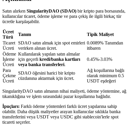
Satın alırken
SingularityDAO (SDAO)
bir kripto para borsasında,
kullanıcılar ticaret, ödeme işleme ve para çekiş ile ilgili birkaç tür
BTR Kilitleme
ücretle karşılaşabilir.
BTR sahiplerine özel yatırımlar
Ücret
Tanım
Tipik Maliyet
Türü
Ticaret
SDAO satın almak için spot emirleri
0.0089% Tanımdan
Ücreti
verirken alınan ücret.
itibaren
Ödeme
Kullanılarak yapılan satın almalar
İşleme
için geçerli
kredi/banka kartları
0.45%-3.03%
Ücreti
veya banka transferleri
.
Para
Ağ koşullarına bağlı
SDAO öğesini harici bir kripto
Çekme
olarak minimum 0.5
cüzdanına aktarmak için ücret.
Ücreti
USDT eşdeğeri
Krediler
SingularityDAO satın almanın nihai maliyeti, ödeme yöntemine, ağ
tıkanıklığına ve işlem sırasındaki pazar koşullarına bağlıdır.
Kripto destekli borçlanma hizmeti
İpuçları:
Farklı ödeme yöntemleri farklı ücret yapılarına sahip
olabilir. Daha düşük maliyetler arayan kullanıcılar sıklıkla banka
transferlerini veya USDT veya USDC gibi stablecoin'lerle spot
ticareti seçerler.