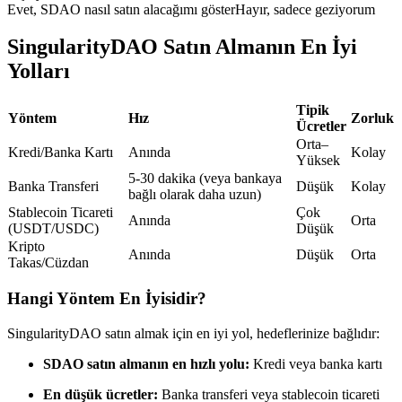
Evet, SDAO nasıl satın alacağımı göster
Hayır, sadece geziyorum
USDC'yi teminat olarak kullanan vadeli işlemler
SingularityDAO Satın Almanın En İyi
Yolları
Tipik
Yöntem
Hız
Zorluk
Ücretler
Orta–
Kredi/Banka Kartı
Anında
Kolay
Yüksek
5-30 dakika (veya bankaya
Banka Transferi
Düşük
Kolay
bağlı olarak daha uzun)
Kopya Ticaret
Stablecoin Ticareti
Çok
Anında
Orta
(USDT/USDC)
Düşük
En iyi traderlarla güçlerinizi birleştirin
Kripto
Anında
Düşük
Orta
Takas/Cüzdan
Hangi Yöntem En İyisidir?
SingularityDAO satın almak için en iyi yol, hedeflerinize bağlıdır:
SDAO satın almanın en hızlı yolu:
Kredi veya banka kartı
En düşük ücretler:
Banka transferi veya stablecoin ticareti