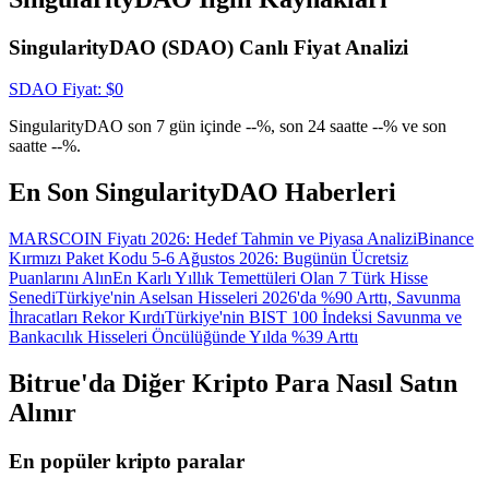
Giriş yap
Üye ol
SingularityDAO (SDAO) Canlı Fiyat Analizi
SDAO
Fiyat
: $
0
SingularityDAO son 7 gün içinde --%, son 24 saatte --% ve son
saatte --%.
En Son SingularityDAO Haberleri
MARSCOIN Fiyatı 2026: Hedef Tahmin ve Piyasa Analizi
Binance
Kırmızı Paket Kodu 5-6 Ağustos 2026: Bugünün Ücretsiz
Puanlarını Alın
En Karlı Yıllık Temettüleri Olan 7 Türk Hisse
Senedi
Türkiye'nin Aselsan Hisseleri 2026'da %90 Arttı, Savunma
İhracatları Rekor Kırdı
Türkiye'nin BIST 100 İndeksi Savunma ve
Bankacılık Hisseleri Öncülüğünde Yılda %39 Arttı
Bitrue'da Diğer Kripto Para Nasıl Satın
Alınır
En popüler kripto paralar