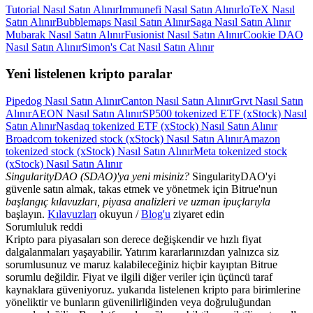
Tutorial Nasıl Satın Alınır
Immunefi Nasıl Satın Alınır
IoTeX Nasıl
Satın Alınır
Bubblemaps Nasıl Satın Alınır
Saga Nasıl Satın Alınır
Mubarak Nasıl Satın Alınır
Fusionist Nasıl Satın Alınır
Cookie DAO
Nasıl Satın Alınır
Simon's Cat Nasıl Satın Alınır
Yeni listelenen kripto paralar
Pipedog Nasıl Satın Alınır
Canton Nasıl Satın Alınır
Grvt Nasıl Satın
Alınır
AEON Nasıl Satın Alınır
SP500 tokenized ETF (xStock) Nasıl
Satın Alınır
Nasdaq tokenized ETF (xStock) Nasıl Satın Alınır
Broadcom tokenized stock (xStock) Nasıl Satın Alınır
Amazon
tokenized stock (xStock) Nasıl Satın Alınır
Meta tokenized stock
(xStock) Nasıl Satın Alınır
SingularityDAO (SDAO)'ya yeni misiniz?
SingularityDAO'yi
güvenle satın almak, takas etmek ve yönetmek için Bitrue'nun
başlangıç kılavuzları, piyasa analizleri ve uzman ipuçlarıyla
başlayın.
Kılavuzları
okuyun /
Blog'u
ziyaret edin
Sorumluluk reddi
Kripto para piyasaları son derece değişkendir ve hızlı fiyat
dalgalanmaları yaşayabilir. Yatırım kararlarınızdan yalnızca siz
sorumlusunuz ve maruz kalabileceğiniz hiçbir kayıptan Bitrue
sorumlu değildir. Fiyat ve ilgili diğer veriler için üçüncü taraf
kaynaklara güveniyoruz. yukarıda listelenen kripto para birimlerine
yöneliktir ve bunların güvenilirliğinden veya doğruluğundan