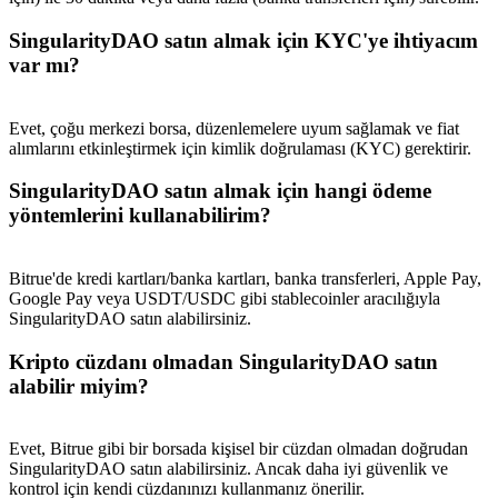
Deposit & Trade BTC to Share 25000 USDT prize pool!
SingularityDAO satın almak için KYC'ye ihtiyacım
var mı?
Deposit CASHCAT & Win
Evet, çoğu merkezi borsa, düzenlemelere uyum sağlamak ve fiat
Share 500000 CASHCAT prize pool
alımlarını etkinleştirmek için kimlik doğrulaması (KYC) gerektirir.
SingularityDAO satın almak için hangi ödeme
yöntemlerini kullanabilirim?
Exclusive for BitMart Users
Register & Trade to Win 500,000 USDT
Bitrue'de kredi kartları/banka kartları, banka transferleri, Apple Pay,
Google Pay veya USDT/USDC gibi stablecoinler aracılığıyla
SingularityDAO satın alabilirsiniz.
Kripto cüzdanı olmadan SingularityDAO satın
Precious Metals Trading Carnival
alabilir miyim?
Trade Gold & Silver · 33,333 USDT Bonus
Evet, Bitrue gibi bir borsada kişisel bir cüzdan olmadan doğrudan
SingularityDAO satın alabilirsiniz. Ancak daha iyi güvenlik ve
kontrol için kendi cüzdanınızı kullanmanız önerilir.