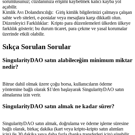
sorumlusunuz; cüzdanınıza erişimi kaybetmek kalıcı kayba yol
açabilir.
Kimlik Avı Dolandırıcılığı
:
Giriş kimlik bilgilerinizi çalmaya çalışan
sahte web siteleri, e-postalar veya mesajlara karşı dikkatli olun.
Düzenleyici Farklılıklar
:
Kripto para düzenlemeleri ülkeden ülkeye
farklılık gösterir; bu durum ticaret, para çekme ve yasal korumalar
üzerinde etkili olabilir.
Yönlendirme
Arkadaşını davet et, nakit ödüller kazan
Sıkça Sorulan Sorular
BTC Welcome Rewards
SingularityDAO satın alabileceğim minimum miktar
nedir?
Bitrue dahil olmak üzere çoğu borsa, kullanıcıların ödeme
yöntemine bağlı olarak $1'den başlayarak SingularityDAO satın
almalarına izin verir.
SingularityDAO satın almak ne kadar sürer?
SingularityDAO satın almak, doğrulama ve ödeme işleme süresine
BTC Welcome Rewards
bağlı olarak, birkaç dakika (kart veya kripto-kripto satın alımları
için) ile 30 dakika veya daha fazla (banka transferleri için) sürebilir.