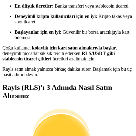
Kopya Tüccarı Olun
En düşük ücretler:
Banka transferi veya stablecoin ticareti
Kâr paylaşımı ve kopya ticaret komisyonlarının tadını çıkarın
Deneyimli kripto kullanıcıları için en iyi:
Kripto takas veya
spot ticaret
Başlayanlar için en iyi:
Güvenilir bir borsa aracılığıyla kart
ödemesi
Çoğu kullanıcı
kolaylık için kart satın almalarıyla başlar
,
deneyimli tüccarlar sık sık tercih ederken
RLS/USDT gibi
stablecoin ticaret çiftleri
ücretleri azaltmak için.
Rayls satın almak yalnızca birkaç dakika sürer. Başlamak için bu üç
basit adımı izleyin.
Bilgi
Rayls (RLS)'ı 3 Adımda Nasıl Satın
Ticaret bilgileri vb. dahil olmak üzere büyük veri analizi.
Alırsınız