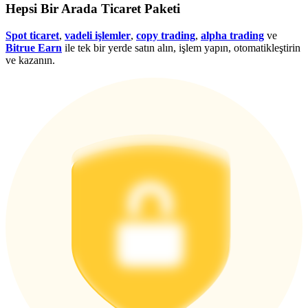
Hepsi Bir Arada Ticaret Paketi
Giriş yap
Üye ol
Spot ticaret
,
vadeli işlemler
,
copy trading
,
alpha trading
ve
Bitrue Earn
ile tek bir yerde satın alın, işlem yapın, otomatikleştirin
ve kazanın.