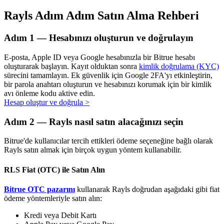
Rayls Adım Adım Satın Alma Rehberi
Adım
1 —
Hesabınızı oluşturun ve doğrulayın
Otomatik Yatırım
E-posta, Apple ID veya Google hesabınızla bir Bitrue hesabı
Uzun vadeli kâr ve esnek çıkarlar elde edin
oluşturarak başlayın. Kayıt olduktan sonra
kimlik doğrulama (KYC)
sürecini tamamlayın. Ek güvenlik için Google 2FA'yı etkinleştirin,
bir parola anahtarı oluşturun ve hesabınızı korumak için bir kimlik
avı önleme kodu aktive edin.
Hesap oluştur ve doğrula
>
Adım
2 —
Rayls nasıl satın alacağınızı seçin
Bitrue'de kullanıcılar tercih ettikleri ödeme seçeneğine bağlı olarak
Rayls satın almak için birçok uygun yöntem kullanabilir.
Stake Etmeyi Öğrenin
RLS Fiat (OTC) ile Satın Alın
Pasif gelir kazanma hakkında bilgi edinin
Bitrue OTC pazarını
kullanarak Rayls doğrudan aşağıdaki gibi fiat
ödeme yöntemleriyle satın alın:
Bitrue
AI
Kredi veya Debit Kartı