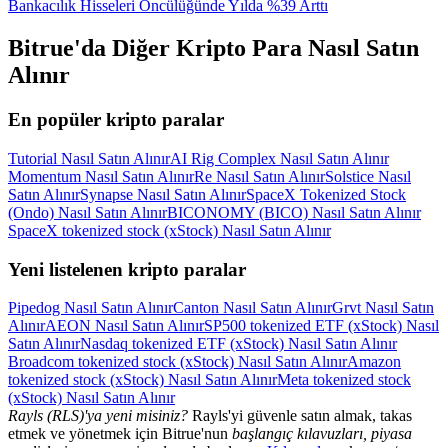
Bankacılık Hisseleri Öncülüğünde Yılda %39 Arttı
Bitrue'da Diğer Kripto Para Nasıl Satın
Alınır
En popüler kripto paralar
Tutorial Nasıl Satın Alınır
AI Rig Complex Nasıl Satın Alınır
Momentum Nasıl Satın Alınır
Re Nasıl Satın Alınır
Solstice Nasıl
Satın Alınır
Synapse Nasıl Satın Alınır
SpaceX Tokenized Stock
(Ondo) Nasıl Satın Alınır
BICONOMY (BICO) Nasıl Satın Alınır
SpaceX tokenized stock (xStock) Nasıl Satın Alınır
Yeni listelenen kripto paralar
Pipedog Nasıl Satın Alınır
Canton Nasıl Satın Alınır
Grvt Nasıl Satın
Alınır
AEON Nasıl Satın Alınır
SP500 tokenized ETF (xStock) Nasıl
Satın Alınır
Nasdaq tokenized ETF (xStock) Nasıl Satın Alınır
Broadcom tokenized stock (xStock) Nasıl Satın Alınır
Amazon
tokenized stock (xStock) Nasıl Satın Alınır
Meta tokenized stock
(xStock) Nasıl Satın Alınır
Rayls (RLS)'ya yeni misiniz?
Rayls'yi güvenle satın almak, takas
etmek ve yönetmek için Bitrue'nun
başlangıç kılavuzları, piyasa