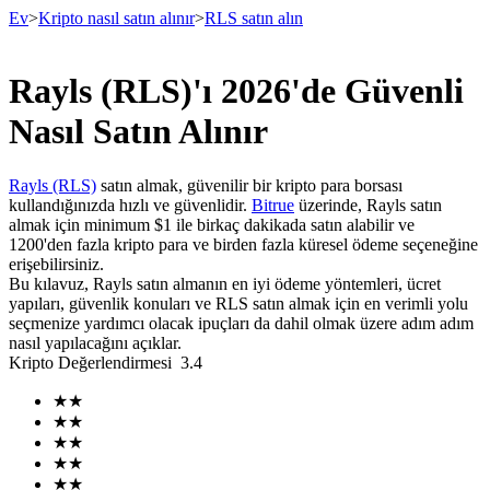
Ev
>
Kripto nasıl satın alınır
>
RLS satın alın
Rayls (RLS)'ı 2026'de Güvenli
Vadeli İşlemler
Nasıl Satın Alınır
Rayls (RLS)
satın almak, güvenilir bir kripto para borsası
kullandığınızda hızlı ve güvenlidir.
Bitrue
üzerinde, Rayls satın
almak için minimum $1 ile birkaç dakikada satın alabilir ve
1200'den fazla kripto para ve birden fazla küresel ödeme seçeneğine
erişebilirsiniz.
Bu kılavuz, Rayls satın almanın en iyi ödeme yöntemleri, ücret
yapıları, güvenlik konuları ve RLS satın almak için en verimli yolu
seçmenize yardımcı olacak ipuçları da dahil olmak üzere adım adım
USDT Vadeli İşlemleri
nasıl yapılacağını açıklar.
Kripto Değerlendirmesi
3.4
Teminat olarak USDT kullanan vadeli işlemler
★
★
★
★
★
★
★
★
★
★