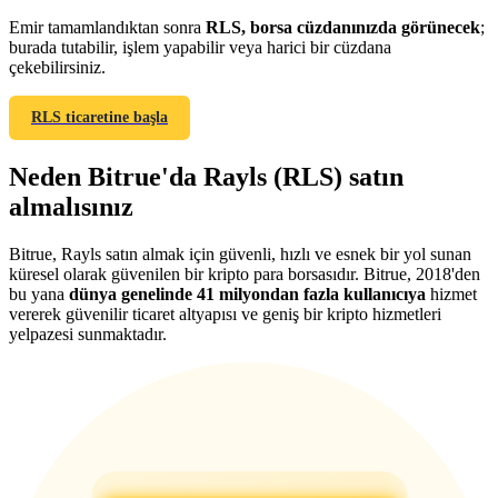
Emir tamamlandıktan sonra
RLS, borsa cüzdanınızda görünecek
;
burada tutabilir, işlem yapabilir veya harici bir cüzdana
çekebilirsiniz.
RLS ticaretine başla
Yönlendirme
Arkadaşını davet et, nakit ödüller kazan
Neden Bitrue'da Rayls (RLS) satın
almalısınız
BTC Welcome Rewards
Bitrue, Rayls satın almak için güvenli, hızlı ve esnek bir yol sunan
küresel olarak güvenilen bir kripto para borsasıdır. Bitrue, 2018'den
bu yana
dünya genelinde 41 milyondan fazla kullanıcıya
hizmet
vererek güvenilir ticaret altyapısı ve geniş bir kripto hizmetleri
yelpazesi sunmaktadır.
BTC Welcome Rewards