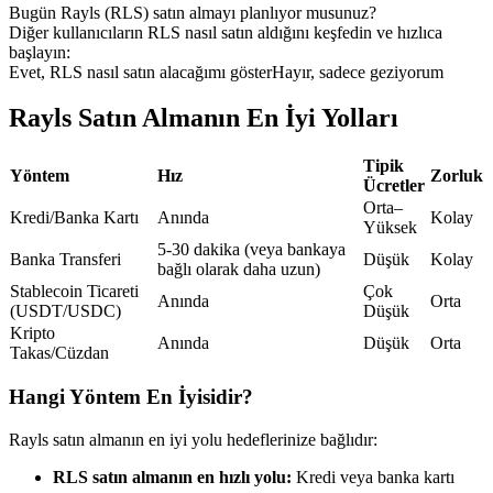
Bugün Rayls (RLS) satın almayı planlıyor musunuz?
USDC'yi teminat olarak kullanan vadeli işlemler
Diğer kullanıcıların RLS nasıl satın aldığını keşfedin ve hızlıca
başlayın:
Evet, RLS nasıl satın alacağımı göster
Hayır, sadece geziyorum
Rayls Satın Almanın En İyi Yolları
Tipik
Yöntem
Hız
Zorluk
Ücretler
Orta–
Kredi/Banka Kartı
Anında
Kolay
Yüksek
Kopya Ticaret
5-30 dakika (veya bankaya
Banka Transferi
Düşük
Kolay
bağlı olarak daha uzun)
En iyi traderlarla güçlerinizi birleştirin
Stablecoin Ticareti
Çok
Anında
Orta
(USDT/USDC)
Düşük
Kripto
Anında
Düşük
Orta
Takas/Cüzdan
Hangi Yöntem En İyisidir?
Rayls satın almanın en iyi yolu hedeflerinize bağlıdır:
RLS satın almanın en hızlı yolu:
Kredi veya banka kartı