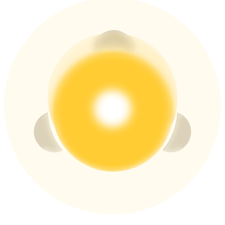
USDT New User Exclusive 10% APR
USDT Flexible Staking | Daily Rewards
BTC New User Exclusive: 6.5% APR
BTC Flexible Staking | Daily Rewards
Daha Fazla Etkinlik
Ödüller ve özel hediyeler kazanın
Ödül Merkezi