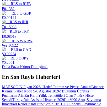
RLS
to
RUB
₽
0.1382
RLS
to
GBP
£
0.00124
RLS
to
INR
₹
0.15983
RLS
to
TRY
₺
0.08013
RLS
to
KRW
₩
2.36522
RLS
to
CAD
$
0.00234
RLS
to
JPY
¥
0.2651
Daha Fazla Kripto Dönüşümü
En Son Rayls Haberleri
MARSCOIN Fiyatı 2026: Hedef Tahmin ve Piyasa Analizi
Binance
Kırmızı Paket Kodu 5-6 Ağustos 2026: Bugünün Ücretsiz
Puanlarını Alın
En Karlı Yıllık Temettüleri Olan 7 Türk Hisse
Senedi
Türkiye'nin Aselsan Hisseleri 2026'da %90 Arttı, Savunma
İhracatları Rekor Kırdı
Türkiye'nin BIST 100 İndeksi Savunma ve