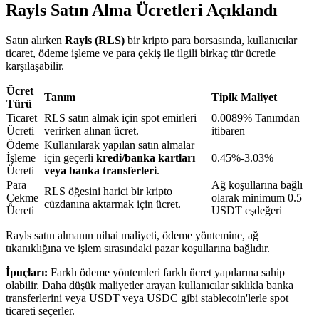
Rayls Satın Alma Ücretleri Açıklandı
Satın alırken
Rayls (RLS)
bir kripto para borsasında, kullanıcılar
BTR Kilitleme
ticaret, ödeme işleme ve para çekiş ile ilgili birkaç tür ücretle
karşılaşabilir.
BTR sahiplerine özel yatırımlar
Ücret
Tanım
Tipik Maliyet
Türü
Ticaret
RLS satın almak için spot emirleri
0.0089% Tanımdan
Ücreti
verirken alınan ücret.
itibaren
Ödeme
Kullanılarak yapılan satın almalar
İşleme
için geçerli
kredi/banka kartları
0.45%-3.03%
Ücreti
veya banka transferleri
.
Para
Ağ koşullarına bağlı
RLS öğesini harici bir kripto
Çekme
olarak minimum 0.5
cüzdanına aktarmak için ücret.
Ücreti
USDT eşdeğeri
Krediler
Rayls satın almanın nihai maliyeti, ödeme yöntemine, ağ
Kripto destekli borçlanma hizmeti
tıkanıklığına ve işlem sırasındaki pazar koşullarına bağlıdır.
İpuçları:
Farklı ödeme yöntemleri farklı ücret yapılarına sahip
olabilir. Daha düşük maliyetler arayan kullanıcılar sıklıkla banka
transferlerini veya USDT veya USDC gibi stablecoin'lerle spot
ticareti seçerler.