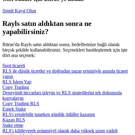
Şimdi Kayıt Olun
Rayls satın aldıktan sonra ne
yapabilirsiniz?
Bitrue'da Rayls satın aldıktan sonra, hedeflerinize bağlı olarak
birçok şekilde kullanabilirsiniz. Seçenekleri basitleştirmek için işte
dört ana seçenek:
Spot ticareti
RLS ile düşük ücretler ve doğrudan pazar erişimiyle anında ticaret
yapın
RLS İşlem Yap
Copy Trading
Deneyimli tüccarları izleyin ve RLS stratejilerini tek dokunuşla
kopyalayın
Copy Trading RLS
Esnek Stake
RLS'ı erişilebilir tutarken günlük ödüller kazanın
Kazan RLS
Stake etme
RLS'ı kilitleyerek potansiyel olarak daha yüksek uzun vadeli