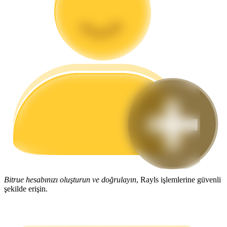
Rehber
Vadeli İşlemler Başlangıç Kılavuzu
Ticaret stratejileri
Nasıl kârlı kalabileceğinizi öğrenin
Bitrue hesabınızı oluşturun ve doğrulayın
, Rayls işlemlerine güvenli
şekilde erişin.