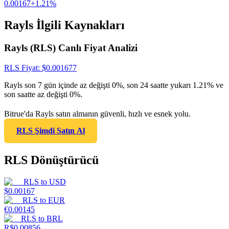
0.00167
+
1.21
%
Rayls İlgili Kaynakları
Rayls (RLS) Canlı Fiyat Analizi
RLS
Fiyat
: $
0.001677
Rayls son 7 gün içinde az değişti 0%, son 24 saatte yukarı 1.21% ve
son saatte az değişti 0%.
Bitrue'da Rayls satın almanın güvenli, hızlı ve esnek yolu.
RLS Şimdi Satın Al
RLS Dönüştürücü
RLS
to
USD
$
0.00167
RLS
to
EUR
€
0.00145
RLS
to
BRL
R$
0.00856