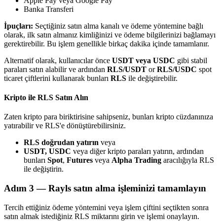
Apple Pay veya Google Pay
Banka Transferi
İpuçları:
Seçtiğiniz satın alma kanalı ve ödeme yöntemine bağlı
olarak, ilk satın almanız kimliğinizi ve ödeme bilgilerinizi bağlamayı
gerektirebilir. Bu işlem genellikle birkaç dakika içinde tamamlanır.
Bitrue Ortakları
Alternatif olarak, kullanıcılar önce
USDT veya USDC
gibi stabil
paraları satın alabilir ve ardından
RLS/USDT
or
RLS/USDC
spot
ticaret çiftlerini kullanarak bunları
RLS
ile değiştirebilir.
Kripto ile RLS Satın Alın
Zaten kripto para biriktirisine sahipseniz, bunları kripto cüzdanınıza
yatırabilir ve RLS'e dönüştürebilirsiniz.
RLS doğrudan yatırın
veya
USDT, USDC
veya diğer kripto paraları yatırın, ardından
Bitrue İş Ortağı
bunları
Spot
,
Futures
veya
Alpha Trading
aracılığıyla RLS
ile değiştirin.
Kullanıcı başına %65'e kadar komisyon!
Adım
3 —
Rayls satın alma işleminizi tamamlayın
Tercih ettiğiniz ödeme yöntemini veya işlem çiftini seçtikten sonra
satın almak istediğiniz RLS miktarını girin ve işlemi onaylayın.