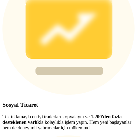
Deposit & Trade BTC to Share 25000 USDT prize pool!
Deposit CASHCAT & Win
Share 500000 CASHCAT prize pool
Exclusive for BitMart Users
Register & Trade to Win 500,000 USDT
Precious Metals Trading Carnival
Sosyal Ticaret
Trade Gold & Silver · 33,333 USDT Bonus
Tek tıklamayla en iyi traderları kopyalayın ve
1.200'den fazla
desteklenen varlık
la kolaylıkla işlem yapın. Hem yeni başlayanlar
hem de deneyimli yatırımcılar için mükemmel.