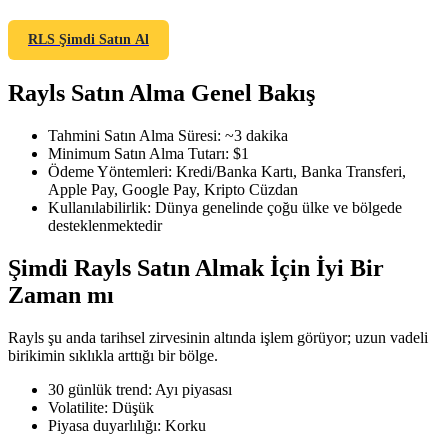
RLS Şimdi Satın Al
Rayls Satın Alma Genel Bakış
COIN-M Vadeli İşlemleri
Kripto Para Vadeli İşlemleri
Tahmini Satın Alma Süresi
:
~3 dakika
Minimum Satın Alma Tutarı
:
$1
Ödeme Yöntemleri
:
Kredi/Banka Kartı, Banka Transferi,
Apple Pay, Google Pay, Kripto Cüzdan
TradFi
Kullanılabilirlik
:
Dünya genelinde çoğu ülke ve bölgede
desteklenmektedir
Hisse senetleri, döviz, değerli metaller ve emtia türevleri
Şimdi Rayls Satın Almak İçin İyi Bir
Zaman mı
Rayls şu anda tarihsel zirvesinin altında işlem görüyor; uzun vadeli
birikimin sıklıkla arttığı bir bölge.
30 günlük trend
:
Ayı piyasası
Volatilite
:
Düşük
Piyasa duyarlılığı
:
Korku
USDC Vadeli İşlemleri