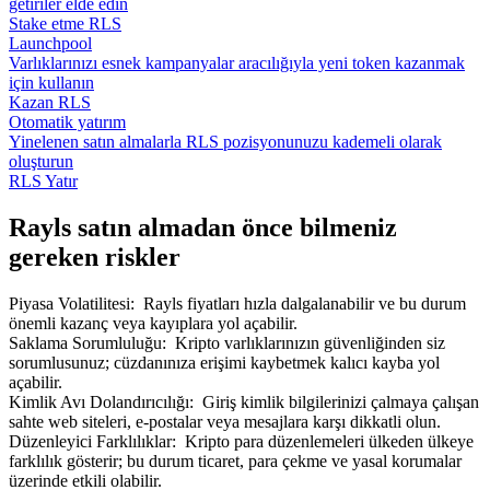
getiriler elde edin
Stake etme RLS
Launchpool
Varlıklarınızı esnek kampanyalar aracılığıyla yeni token kazanmak
için kullanın
Kazan RLS
Otomatik yatırım
Yinelenen satın almalarla RLS pozisyonunuzu kademeli olarak
oluşturun
RLS Yatır
Rayls satın almadan önce bilmeniz
gereken riskler
Piyasa Volatilitesi
:
Rayls fiyatları hızla dalgalanabilir ve bu durum
önemli kazanç veya kayıplara yol açabilir.
Saklama Sorumluluğu
:
Kripto varlıklarınızın güvenliğinden siz
sorumlusunuz; cüzdanınıza erişimi kaybetmek kalıcı kayba yol
açabilir.
Kimlik Avı Dolandırıcılığı
:
Giriş kimlik bilgilerinizi çalmaya çalışan
sahte web siteleri, e-postalar veya mesajlara karşı dikkatli olun.
Düzenleyici Farklılıklar
:
Kripto para düzenlemeleri ülkeden ülkeye
farklılık gösterir; bu durum ticaret, para çekme ve yasal korumalar
üzerinde etkili olabilir.