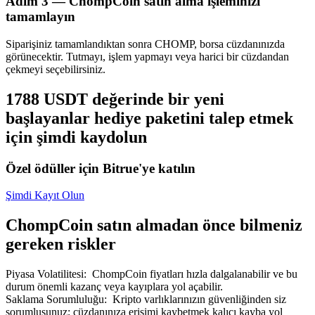
Adım
3 —
ChompCoin satın alma işleminizi
tamamlayın
Siparişiniz tamamlandıktan sonra CHOMP, borsa cüzdanınızda
görünecektir. Tutmayı, işlem yapmayı veya harici bir cüzdandan
çekmeyi seçebilirsiniz.
Bitrue Ortakları
1788 USDT değerinde bir yeni
başlayanlar hediye paketini talep etmek
için şimdi kaydolun
Özel ödüller için Bitrue'ye katılın
Şimdi Kayıt Olun
ChompCoin satın almadan önce bilmeniz
Bitrue İş Ortağı
gereken riskler
Kullanıcı başına %65'e kadar komisyon!
Piyasa Volatilitesi
:
ChompCoin fiyatları hızla dalgalanabilir ve bu
durum önemli kazanç veya kayıplara yol açabilir.
Saklama Sorumluluğu
:
Kripto varlıklarınızın güvenliğinden siz
sorumlusunuz; cüzdanınıza erişimi kaybetmek kalıcı kayba yol