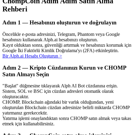
ChompCoin Adım Adım Satın Alma
Rehberi
Adım
1 —
Hesabınızı oluşturun ve doğrulayın
Otomatik Yatırım
Öncelikle e-posta adresinizi, Telegram, Phantom veya Google
Uzun vadeli kâr ve esnek çıkarlar elde edin
hesabınızı kullanarak Alph.ai hesabınızı oluşturun.
Kayıt olduktan sonra, güvenliği artırmak ve hesabınızı korumak için
Google İki Faktörlü Kimlik Doğrulama'yı (2FA) etkinleştirin.
Bir Alph.ai Hesabı Oluşturun
>
Adım
2 —
Kripto Cüzdanınızı Kurun ve CHOMP
Satın Almayı Seçin
"Başlat" düğmesine tıklayarak Alph AI Bot cüzdanına erişin.
Sistem, SOL ve BSC için cüzdan adresleri otomatik olarak
oluşturacaktır.
Stake Etmeyi Öğrenin
CHOMP, Blockchain ağındaki bir varlık olduğundan, yeni
oluşturulan Blockchain cüzdan adresinize belirli miktarda CHOMP
Pasif gelir kazanma hakkında bilgi edinin
yatırmanız gerekecektir.
Yatırma işlemi onaylandıktan sonra CHOMP satın almak veya takas
Bitrue
AI
etmek için kullanabilirsiniz.