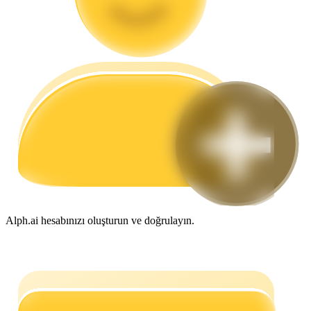
Rehber
Vadeli İşlemler Başlangıç Kılavuzu
Ticaret stratejileri
Nasıl kârlı kalabileceğinizi öğrenin
Alph.ai hesabınızı oluşturun ve doğrulayın.