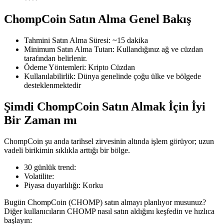
ChompCoin Satın Alma Genel Bakış
Tahmini Satın Alma Süresi
:
~15 dakika
COIN-M Vadeli İşlemleri
Minimum Satın Alma Tutarı
:
Kullandığınız ağ ve cüzdan
tarafından belirlenir.
Kripto Para Vadeli İşlemleri
Ödeme Yöntemleri
:
Kripto Cüzdan
Kullanılabilirlik
:
Dünya genelinde çoğu ülke ve bölgede
desteklenmektedir
TradFi
Şimdi ChompCoin Satın Almak İçin İyi
Hisse senetleri, döviz, değerli metaller ve emtia türevleri
Bir Zaman mı
ChompCoin şu anda tarihsel zirvesinin altında işlem görüyor; uzun
vadeli birikimin sıklıkla arttığı bir bölge.
30 günlük trend
:
Volatilite
:
Piyasa duyarlılığı
:
Korku
Bugün ChompCoin (CHOMP) satın almayı planlıyor musunuz?
Diğer kullanıcıların CHOMP nasıl satın aldığını keşfedin ve hızlıca
USDC Vadeli İşlemleri
başlayın: