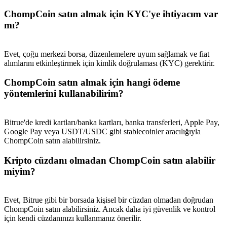
Deposit & Trade BTC to Share 25000 USDT prize pool!
ChompCoin satın almak için KYC'ye ihtiyacım var
mı?
Deposit CASHCAT & Win
Evet, çoğu merkezi borsa, düzenlemelere uyum sağlamak ve fiat
alımlarını etkinleştirmek için kimlik doğrulaması (KYC) gerektirir.
Share 500000 CASHCAT prize pool
ChompCoin satın almak için hangi ödeme
yöntemlerini kullanabilirim?
Exclusive for BitMart Users
Bitrue'de kredi kartları/banka kartları, banka transferleri, Apple Pay,
Register & Trade to Win 500,000 USDT
Google Pay veya USDT/USDC gibi stablecoinler aracılığıyla
ChompCoin satın alabilirsiniz.
Kripto cüzdanı olmadan ChompCoin satın alabilir
Precious Metals Trading Carnival
miyim?
Trade Gold & Silver · 33,333 USDT Bonus
Evet, Bitrue gibi bir borsada kişisel bir cüzdan olmadan doğrudan
ChompCoin satın alabilirsiniz. Ancak daha iyi güvenlik ve kontrol
için kendi cüzdanınızı kullanmanız önerilir.