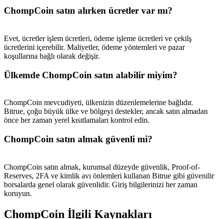
USDT New User Exclusive 10% APR
ChompCoin satın alırken ücretler var mı?
USDT Flexible Staking | Daily Rewards
Evet, ücretler işlem ücretleri, ödeme işleme ücretleri ve çekilş
ücretlerini içerebilir. Maliyetler, ödeme yöntemleri ve pazar
koşullarına bağlı olarak değişir.
BTC New User Exclusive: 6.5% APR
Ülkemde ChompCoin satın alabilir miyim?
BTC Flexible Staking | Daily Rewards
ChompCoin mevcudiyeti, ülkenizin düzenlemelerine bağlıdır.
Bitrue, çoğu büyük ülke ve bölgeyi destekler, ancak satın almadan
önce her zaman yerel kısıtlamaları kontrol edin.
ChompCoin satın almak güvenli mi?
ChompCoin satın almak, kurumsal düzeyde güvenlik, Proof-of-
Reserves, 2FA ve kimlik avı önlemleri kullanan Bitrue gibi güvenilir
Daha Fazla Etkinlik
borsalarda genel olarak güvenlidir. Giriş bilgilerinizi her zaman
koruyun.
Ödüller ve özel hediyeler kazanın
Ödül Merkezi
ChompCoin İlgili Kaynakları