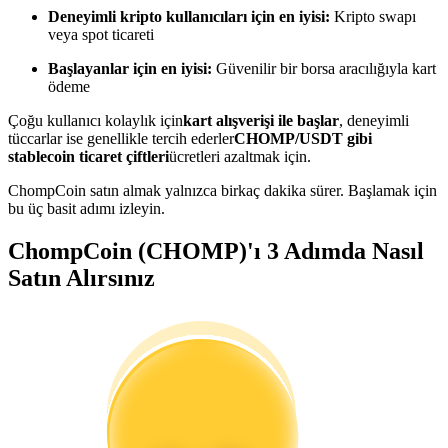
Kopya Tüccarı Olun
Deneyimli kripto kullanıcıları için en iyisi:
Kripto swapı
veya spot ticareti
Kâr paylaşımı ve kopya ticaret komisyonlarının tadını çıkarın
Başlayanlar için en iyisi:
Güvenilir bir borsa aracılığıyla kart
ödeme
Çoğu kullanıcı kolaylık için
kart alışverişi ile başlar
, deneyimli
tüccarlar ise genellikle tercih ederler
CHOMP/USDT gibi
stablecoin ticaret çiftleri
ücretleri azaltmak için.
ChompCoin satın almak yalnızca birkaç dakika sürer. Başlamak için
bu üç basit adımı izleyin.
ChompCoin (CHOMP)'ı 3 Adımda Nasıl
Bilgi
Satın Alırsınız
Ticaret bilgileri vb. dahil olmak üzere büyük veri analizi.