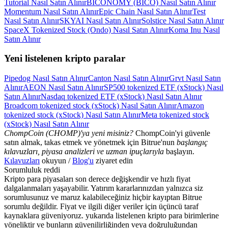
Tutorial Nasıl Satın Alınır
BICONOMY (BICO) Nasıl Satın Alınır
Momentum Nasıl Satın Alınır
Epic Chain Nasıl Satın Alınır
Test
Nasıl Satın Alınır
SKYAI Nasıl Satın Alınır
Solstice Nasıl Satın Alınır
SpaceX Tokenized Stock (Ondo) Nasıl Satın Alınır
Koma Inu Nasıl
Satın Alınır
Yeni listelenen kripto paralar
Pipedog Nasıl Satın Alınır
Canton Nasıl Satın Alınır
Grvt Nasıl Satın
Alınır
AEON Nasıl Satın Alınır
SP500 tokenized ETF (xStock) Nasıl
Satın Alınır
Nasdaq tokenized ETF (xStock) Nasıl Satın Alınır
Broadcom tokenized stock (xStock) Nasıl Satın Alınır
Amazon
tokenized stock (xStock) Nasıl Satın Alınır
Meta tokenized stock
(xStock) Nasıl Satın Alınır
ChompCoin (CHOMP)'ya yeni misiniz?
ChompCoin'yi güvenle
satın almak, takas etmek ve yönetmek için Bitrue'nun
başlangıç
kılavuzları, piyasa analizleri ve uzman ipuçlarıyla
başlayın.
Kılavuzları
okuyun /
Blog'u
ziyaret edin
Sorumluluk reddi
Kripto para piyasaları son derece değişkendir ve hızlı fiyat
dalgalanmaları yaşayabilir. Yatırım kararlarınızdan yalnızca siz
sorumlusunuz ve maruz kalabileceğiniz hiçbir kayıptan Bitrue
sorumlu değildir. Fiyat ve ilgili diğer veriler için üçüncü taraf
kaynaklara güveniyoruz. yukarıda listelenen kripto para birimlerine
yöneliktir ve bunların güvenilirliğinden veya doğruluğundan