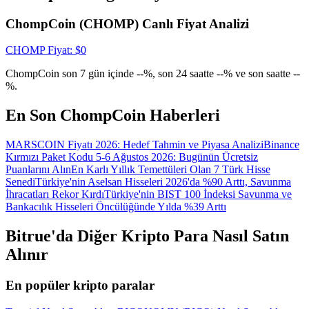
Giriş yap
Üye ol
ChompCoin (CHOMP) Canlı Fiyat Analizi
CHOMP
Fiyat
: $
0
ChompCoin son 7 gün içinde --%, son 24 saatte --% ve son saatte --
%.
En Son ChompCoin Haberleri
MARSCOIN Fiyatı 2026: Hedef Tahmin ve Piyasa Analizi
Binance
Kırmızı Paket Kodu 5-6 Ağustos 2026: Bugünün Ücretsiz
Puanlarını Alın
En Karlı Yıllık Temettüleri Olan 7 Türk Hisse
Senedi
Türkiye'nin Aselsan Hisseleri 2026'da %90 Arttı, Savunma
İhracatları Rekor Kırdı
Türkiye'nin BIST 100 İndeksi Savunma ve
Bankacılık Hisseleri Öncülüğünde Yılda %39 Arttı
Bitrue'da Diğer Kripto Para Nasıl Satın
Alınır
En popüler kripto paralar