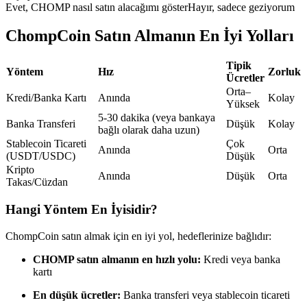
Evet, CHOMP nasıl satın alacağımı göster
Hayır, sadece geziyorum
USDC'yi teminat olarak kullanan vadeli işlemler
ChompCoin Satın Almanın En İyi Yolları
Tipik
Yöntem
Hız
Zorluk
Ücretler
Orta–
Kredi/Banka Kartı
Anında
Kolay
Yüksek
5-30 dakika (veya bankaya
Banka Transferi
Düşük
Kolay
bağlı olarak daha uzun)
Stablecoin Ticareti
Çok
Anında
Orta
Kopya Ticaret
(USDT/USDC)
Düşük
Kripto
Anında
Düşük
Orta
En iyi traderlarla güçlerinizi birleştirin
Takas/Cüzdan
Hangi Yöntem En İyisidir?
ChompCoin satın almak için en iyi yol, hedeflerinize bağlıdır:
CHOMP satın almanın en hızlı yolu:
Kredi veya banka
kartı
En düşük ücretler:
Banka transferi veya stablecoin ticareti