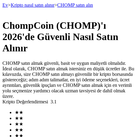
Ev
>
Kripto nasıl satın alınır
>
CHOMP satın alın
ChompCoin (CHOMP)'ı
Vadeli İşlemler
2026'de Güvenli Nasıl Satın
Alınır
CHOMP satın almak güvenli, basit ve uygun maliyetli olmalıdır.
İdeal olarak, CHOMP satın almak istersiniz en düşük ücretler ile. Bu
kılavuzda, size CHOMP satın almayı güvenilir bir kripto borsasında
göstereceğiz; adım adım talimatlar, en iyi ödeme seçenekleri, ücret
ayrıntıları, güvenlik ipuçları ve CHOMP satın almak için en verimli
yolu seçmenize yardımcı olacak uzman tavsiyesi de dahil olmak
USDT Vadeli İşlemleri
üzere.
Kripto Değerlendirmesi
3.1
Teminat olarak USDT kullanan vadeli işlemler
★
★
★
★
★
★
★
★
★
★