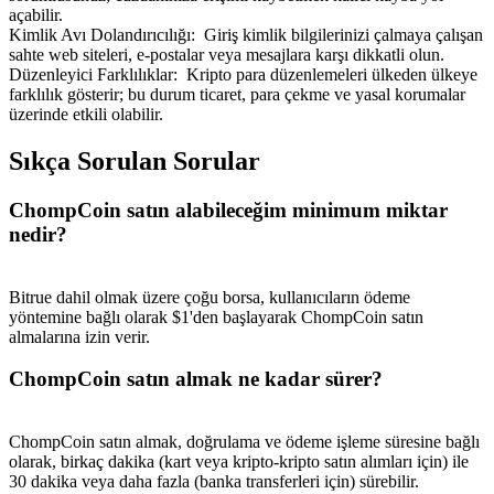
açabilir.
Kimlik Avı Dolandırıcılığı
:
Giriş kimlik bilgilerinizi çalmaya çalışan
sahte web siteleri, e-postalar veya mesajlara karşı dikkatli olun.
Düzenleyici Farklılıklar
:
Kripto para düzenlemeleri ülkeden ülkeye
farklılık gösterir; bu durum ticaret, para çekme ve yasal korumalar
üzerinde etkili olabilir.
Yönlendirme
Sıkça Sorulan Sorular
Arkadaşını davet et, nakit ödüller kazan
BTC Welcome Rewards
ChompCoin satın alabileceğim minimum miktar
nedir?
Bitrue dahil olmak üzere çoğu borsa, kullanıcıların ödeme
yöntemine bağlı olarak $1'den başlayarak ChompCoin satın
almalarına izin verir.
ChompCoin satın almak ne kadar sürer?
ChompCoin satın almak, doğrulama ve ödeme işleme süresine bağlı
olarak, birkaç dakika (kart veya kripto-kripto satın alımları için) ile
BTC Welcome Rewards
30 dakika veya daha fazla (banka transferleri için) sürebilir.