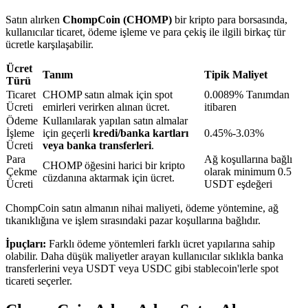
Satın alırken
ChompCoin (CHOMP)
bir kripto para borsasında,
kullanıcılar ticaret, ödeme işleme ve para çekiş ile ilgili birkaç tür
BTR Kilitleme
ücretle karşılaşabilir.
BTR sahiplerine özel yatırımlar
Ücret
Tanım
Tipik Maliyet
Türü
Ticaret
CHOMP satın almak için spot
0.0089% Tanımdan
Ücreti
emirleri verirken alınan ücret.
itibaren
Ödeme
Kullanılarak yapılan satın almalar
İşleme
için geçerli
kredi/banka kartları
0.45%-3.03%
Ücreti
veya banka transferleri
.
Para
Ağ koşullarına bağlı
CHOMP öğesini harici bir kripto
Çekme
olarak minimum 0.5
cüzdanına aktarmak için ücret.
Ücreti
USDT eşdeğeri
Krediler
ChompCoin satın almanın nihai maliyeti, ödeme yöntemine, ağ
tıkanıklığına ve işlem sırasındaki pazar koşullarına bağlıdır.
Kripto destekli borçlanma hizmeti
İpuçları:
Farklı ödeme yöntemleri farklı ücret yapılarına sahip
olabilir. Daha düşük maliyetler arayan kullanıcılar sıklıkla banka
transferlerini veya USDT veya USDC gibi stablecoin'lerle spot
ticareti seçerler.