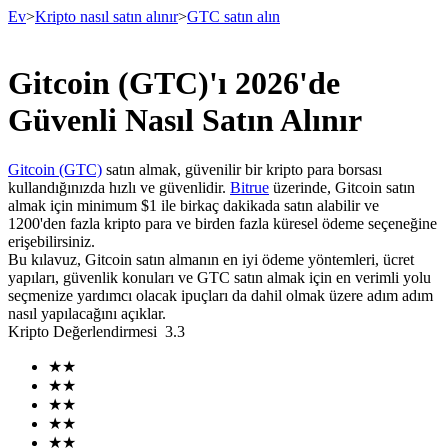
Ev
>
Kripto nasıl satın alınır
>
GTC satın alın
Gitcoin (GTC)'ı 2026'de
Vadeli İşlemler
Güvenli Nasıl Satın Alınır
Gitcoin (GTC)
satın almak, güvenilir bir kripto para borsası
kullandığınızda hızlı ve güvenlidir.
Bitrue
üzerinde, Gitcoin satın
almak için minimum $1 ile birkaç dakikada satın alabilir ve
1200'den fazla kripto para ve birden fazla küresel ödeme seçeneğine
erişebilirsiniz.
Bu kılavuz, Gitcoin satın almanın en iyi ödeme yöntemleri, ücret
yapıları, güvenlik konuları ve GTC satın almak için en verimli yolu
seçmenize yardımcı olacak ipuçları da dahil olmak üzere adım adım
USDT Vadeli İşlemleri
nasıl yapılacağını açıklar.
Kripto Değerlendirmesi
3.3
Teminat olarak USDT kullanan vadeli işlemler
★
★
★
★
★
★
★
★
★
★