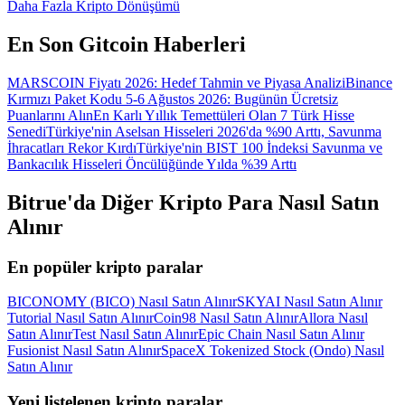
Daha Fazla Kripto Dönüşümü
En Son Gitcoin Haberleri
MARSCOIN Fiyatı 2026: Hedef Tahmin ve Piyasa Analizi
Binance
Kırmızı Paket Kodu 5-6 Ağustos 2026: Bugünün Ücretsiz
Puanlarını Alın
En Karlı Yıllık Temettüleri Olan 7 Türk Hisse
Senedi
Türkiye'nin Aselsan Hisseleri 2026'da %90 Arttı, Savunma
İhracatları Rekor Kırdı
Türkiye'nin BIST 100 İndeksi Savunma ve
Bankacılık Hisseleri Öncülüğünde Yılda %39 Arttı
Bitrue'da Diğer Kripto Para Nasıl Satın
Alınır
En popüler kripto paralar
BICONOMY (BICO) Nasıl Satın Alınır
SKYAI Nasıl Satın Alınır
Tutorial Nasıl Satın Alınır
Coin98 Nasıl Satın Alınır
Allora Nasıl
Satın Alınır
Test Nasıl Satın Alınır
Epic Chain Nasıl Satın Alınır
Fusionist Nasıl Satın Alınır
SpaceX Tokenized Stock (Ondo) Nasıl
Satın Alınır
Yeni listelenen kripto paralar