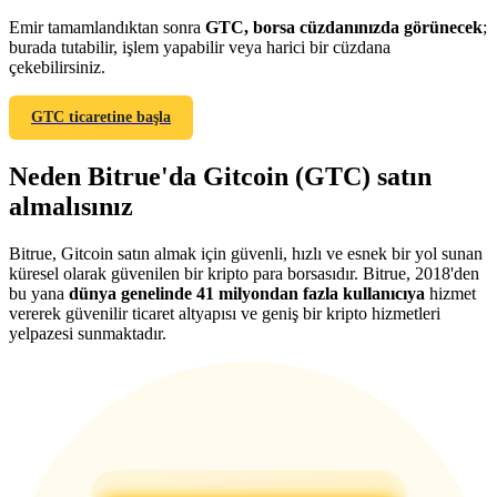
Emir tamamlandıktan sonra
GTC, borsa cüzdanınızda görünecek
;
burada tutabilir, işlem yapabilir veya harici bir cüzdana
çekebilirsiniz.
GTC ticaretine başla
Yönlendirme
Arkadaşını davet et, nakit ödüller kazan
Neden Bitrue'da Gitcoin (GTC) satın
almalısınız
BTC Welcome Rewards
Bitrue, Gitcoin satın almak için güvenli, hızlı ve esnek bir yol sunan
küresel olarak güvenilen bir kripto para borsasıdır. Bitrue, 2018'den
bu yana
dünya genelinde 41 milyondan fazla kullanıcıya
hizmet
vererek güvenilir ticaret altyapısı ve geniş bir kripto hizmetleri
yelpazesi sunmaktadır.
BTC Welcome Rewards