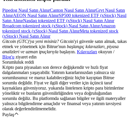
Pipedog Nasıl Satın Alınır
Canton Nasıl Satın Alınır
Grvt Nasıl Satın
Alınır
AEON Nasıl Satın Alınır
SP500 tokenized ETF (xStock) Nasıl
Satın Alınır
Nasdaq tokenized ETF (xStock) Nasıl Satın Alınır
Broadcom tokenized stock (xStock) Nasıl Satın Alınır
Amazon
tokenized stock (xStock) Nasıl Satın Alınır
Meta tokenized stock
(xStock) Nasıl Satın Alınır
Gitcoin (GTC)'ya yeni misiniz?
Gitcoin'yi güvenle satın almak, takas
etmek ve yönetmek için Bitrue'nun
başlangıç kılavuzları, piyasa
analizleri ve uzman ipuçlarıyla
başlayın.
Kılavuzları
okuyun /
Blog'u
ziyaret edin
Sorumluluk reddi
Kripto para piyasaları son derece değişkendir ve hızlı fiyat
dalgalanmaları yaşayabilir. Yatırım kararlarınızdan yalnızca siz
sorumlusunuz ve maruz kalabileceğiniz hiçbir kayıptan Bitrue
sorumlu değildir. Fiyat ve ilgili diğer veriler için üçüncü taraf
kaynaklara güveniyoruz. yukarıda listelenen kripto para birimlerine
yöneliktir ve bunların güvenilirliğinden veya doğruluğundan
sorumlu değiliz. Bu platformda sağlanan bilgiler ve ilgili materyaller
yalnızca bilgilendirme amaçlıdır ve finansal veya yatırım tavsiyesi
olarak değerlendirilmemelidir.
Paylaş