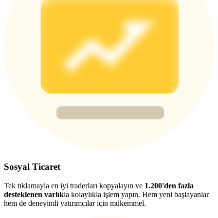
Deposit & Trade BTC to Share 25000 USDT prize pool!
Deposit CASHCAT & Win
Share 500000 CASHCAT prize pool
Exclusive for BitMart Users
Register & Trade to Win 500,000 USDT
Precious Metals Trading Carnival
Sosyal Ticaret
Trade Gold & Silver · 33,333 USDT Bonus
Tek tıklamayla en iyi traderları kopyalayın ve
1.200'den fazla
desteklenen varlık
la kolaylıkla işlem yapın. Hem yeni başlayanlar
hem de deneyimli yatırımcılar için mükemmel.