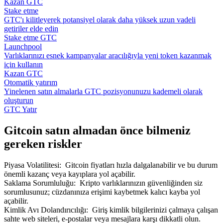
Kazan GTC
Stake etme
GTC'ı kilitleyerek potansiyel olarak daha yüksek uzun vadeli
getiriler elde edin
Stake etme GTC
Launchpool
Varlıklarınızı esnek kampanyalar aracılığıyla yeni token kazanmak
için kullanın
Kazan GTC
Otomatik yatırım
Yinelenen satın almalarla GTC pozisyonunuzu kademeli olarak
oluşturun
GTC Yatır
Gitcoin satın almadan önce bilmeniz
gereken riskler
Piyasa Volatilitesi
:
Gitcoin fiyatları hızla dalgalanabilir ve bu durum
önemli kazanç veya kayıplara yol açabilir.
Saklama Sorumluluğu
:
Kripto varlıklarınızın güvenliğinden siz
sorumlusunuz; cüzdanınıza erişimi kaybetmek kalıcı kayba yol
açabilir.
Kimlik Avı Dolandırıcılığı
:
Giriş kimlik bilgilerinizi çalmaya çalışan
sahte web siteleri, e-postalar veya mesajlara karşı dikkatli olun.