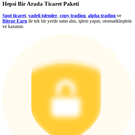
Hepsi Bir Arada Ticaret Paketi
Giriş yap
Üye ol
Spot ticaret
,
vadeli işlemler
,
copy trading
,
alpha trading
ve
Bitrue Earn
ile tek bir yerde satın alın, işlem yapın, otomatikleştirin
ve kazanın.