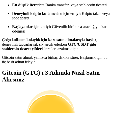
Kopya Tüccarı Olun
En düşük ücretler:
Banka transferi veya stablecoin ticareti
Kâr paylaşımı ve kopya ticaret komisyonlarının tadını çıkarın
Deneyimli kripto kullanıcıları için en iyi:
Kripto takas veya
spot ticaret
Başlayanlar için en iyi:
Güvenilir bir borsa aracılığıyla kart
ödemesi
Çoğu kullanıcı
kolaylık için kart satın almalarıyla başlar
,
deneyimli tüccarlar sık sık tercih ederken
GTC/USDT gibi
stablecoin ticaret çiftleri
ücretleri azaltmak için.
Gitcoin satın almak yalnızca birkaç dakika sürer. Başlamak için bu
üç basit adımı izleyin.
Bilgi
Gitcoin (GTC)'ı 3 Adımda Nasıl Satın
Ticaret bilgileri vb. dahil olmak üzere büyük veri analizi.
Alırsınız