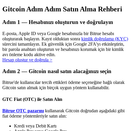
Gitcoin Adım Adım Satın Alma Rehberi
Adım
1 —
Hesabınızı oluşturun ve doğrulayın
Otomatik Yatırım
E-posta, Apple ID veya Google hesabınızla bir Bitrue hesabı
Uzun vadeli kâr ve esnek çıkarlar elde edin
oluşturarak başlayın. Kayıt olduktan sonra
kimlik doğrulama (KYC)
sürecini tamamlayın. Ek güvenlik için Google 2FA'yı etkinleştirin,
bir parola anahtarı oluşturun ve hesabınızı korumak için bir kimlik
avı önleme kodu aktive edin.
Hesap oluştur ve doğrula
>
Adım
2 —
Gitcoin nasıl satın alacağınızı seçin
Bitrue'de kullanıcılar tercih ettikleri ödeme seçeneğine bağlı olarak
Gitcoin satın almak için birçok uygun yöntem kullanabilir.
Stake Etmeyi Öğrenin
GTC Fiat (OTC) ile Satın Alın
Pasif gelir kazanma hakkında bilgi edinin
Bitrue OTC pazarını
kullanarak Gitcoin doğrudan aşağıdaki gibi
fiat ödeme yöntemleriyle satın alın:
Bitrue
AI
Kredi veya Debit Kartı