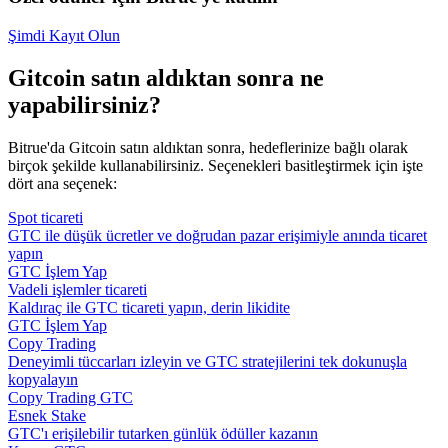
Şimdi Kayıt Olun
Gitcoin satın aldıktan sonra ne
yapabilirsiniz?
Bitrue'da Gitcoin satın aldıktan sonra, hedeflerinize bağlı olarak
birçok şekilde kullanabilirsiniz. Seçenekleri basitleştirmek için işte
dört ana seçenek:
Spot ticareti
GTC ile düşük ücretler ve doğrudan pazar erişimiyle anında ticaret
yapın
GTC İşlem Yap
Vadeli işlemler ticareti
Kaldıraç ile GTC ticareti yapın, derin likidite
GTC İşlem Yap
Copy Trading
Deneyimli tüccarları izleyin ve GTC stratejilerini tek dokunuşla
kopyalayın
Copy Trading GTC
Esnek Stake
GTC'ı erişilebilir tutarken günlük ödüller kazanın