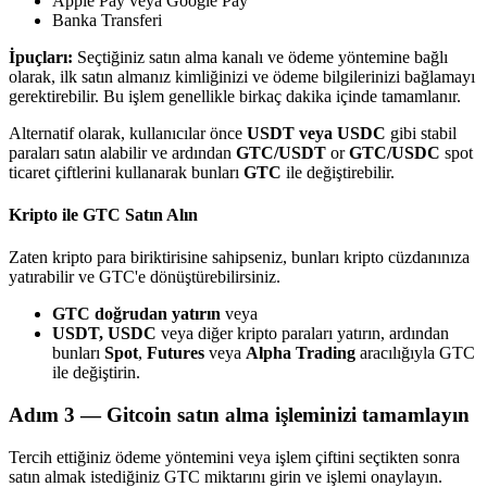
Apple Pay veya Google Pay
Banka Transferi
İpuçları:
Seçtiğiniz satın alma kanalı ve ödeme yöntemine bağlı
olarak, ilk satın almanız kimliğinizi ve ödeme bilgilerinizi bağlamayı
gerektirebilir. Bu işlem genellikle birkaç dakika içinde tamamlanır.
Bitrue Ortakları
Alternatif olarak, kullanıcılar önce
USDT veya USDC
gibi stabil
paraları satın alabilir ve ardından
GTC/USDT
or
GTC/USDC
spot
ticaret çiftlerini kullanarak bunları
GTC
ile değiştirebilir.
Kripto ile GTC Satın Alın
Zaten kripto para biriktirisine sahipseniz, bunları kripto cüzdanınıza
yatırabilir ve GTC'e dönüştürebilirsiniz.
GTC doğrudan yatırın
veya
USDT, USDC
veya diğer kripto paraları yatırın, ardından
Bitrue İş Ortağı
bunları
Spot
,
Futures
veya
Alpha Trading
aracılığıyla GTC
ile değiştirin.
Kullanıcı başına %65'e kadar komisyon!
Adım
3 —
Gitcoin satın alma işleminizi tamamlayın
Tercih ettiğiniz ödeme yöntemini veya işlem çiftini seçtikten sonra
satın almak istediğiniz GTC miktarını girin ve işlemi onaylayın.