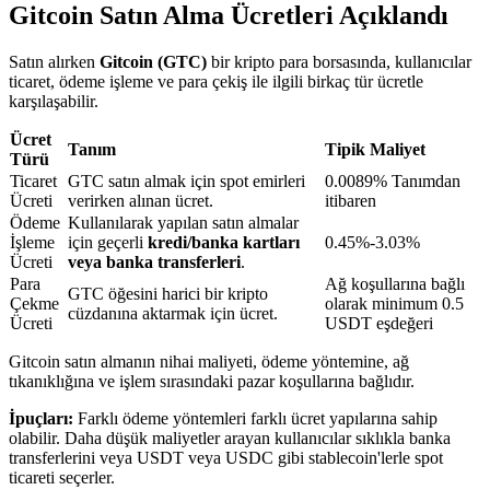
Gitcoin Satın Alma Ücretleri Açıklandı
Satın alırken
Gitcoin (GTC)
bir kripto para borsasında, kullanıcılar
BTR Kilitleme
ticaret, ödeme işleme ve para çekiş ile ilgili birkaç tür ücretle
karşılaşabilir.
BTR sahiplerine özel yatırımlar
Ücret
Tanım
Tipik Maliyet
Türü
Ticaret
GTC satın almak için spot emirleri
0.0089% Tanımdan
Ücreti
verirken alınan ücret.
itibaren
Ödeme
Kullanılarak yapılan satın almalar
İşleme
için geçerli
kredi/banka kartları
0.45%-3.03%
Ücreti
veya banka transferleri
.
Para
Ağ koşullarına bağlı
GTC öğesini harici bir kripto
Çekme
olarak minimum 0.5
cüzdanına aktarmak için ücret.
Ücreti
USDT eşdeğeri
Krediler
Gitcoin satın almanın nihai maliyeti, ödeme yöntemine, ağ
Kripto destekli borçlanma hizmeti
tıkanıklığına ve işlem sırasındaki pazar koşullarına bağlıdır.
İpuçları:
Farklı ödeme yöntemleri farklı ücret yapılarına sahip
olabilir. Daha düşük maliyetler arayan kullanıcılar sıklıkla banka
transferlerini veya USDT veya USDC gibi stablecoin'lerle spot
ticareti seçerler.