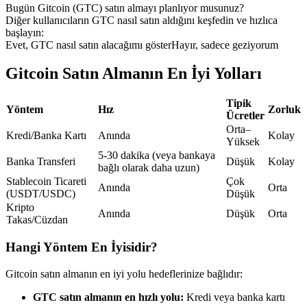
Bugün Gitcoin (GTC) satın almayı planlıyor musunuz?
USDC'yi teminat olarak kullanan vadeli işlemler
Diğer kullanıcıların GTC nasıl satın aldığını keşfedin ve hızlıca
başlayın:
Evet, GTC nasıl satın alacağımı göster
Hayır, sadece geziyorum
Gitcoin Satın Almanın En İyi Yolları
Tipik
Yöntem
Hız
Zorluk
Ücretler
Orta–
Kredi/Banka Kartı
Anında
Kolay
Yüksek
Kopya Ticaret
5-30 dakika (veya bankaya
Banka Transferi
Düşük
Kolay
bağlı olarak daha uzun)
En iyi traderlarla güçlerinizi birleştirin
Stablecoin Ticareti
Çok
Anında
Orta
(USDT/USDC)
Düşük
Kripto
Anında
Düşük
Orta
Takas/Cüzdan
Hangi Yöntem En İyisidir?
Gitcoin satın almanın en iyi yolu hedeflerinize bağlıdır:
GTC satın almanın en hızlı yolu:
Kredi veya banka kartı