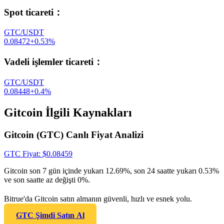
Spot ticareti
：
GTC/USDT
0.08472
+
0.53
%
Vadeli işlemler ticareti
：
GTC/USDT
0.08448
+
0.4
%
Gitcoin İlgili Kaynakları
Gitcoin (GTC) Canlı Fiyat Analizi
GTC
Fiyat
: $
0.08459
Gitcoin son 7 gün içinde yukarı 12.69%, son 24 saatte yukarı 0.53%
ve son saatte az değişti 0%.
Bitrue'da Gitcoin satın almanın güvenli, hızlı ve esnek yolu.
GTC Şimdi Satın Al