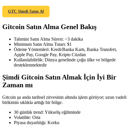
GTC Şimdi Satın Al
Gitcoin Satın Alma Genel Bakış
COIN-M Vadeli İşlemleri
Kripto Para Vadeli İşlemleri
Tahmini Satın Alma Süresi
:
~3 dakika
Minimum Satın Alma Tutarı
:
$1
Ödeme Yöntemleri
:
Kredi/Banka Kartı, Banka Transferi,
Apple Pay, Google Pay, Kripto Cüzdan
TradFi
Kullanılabilirlik
:
Dünya genelinde çoğu ülke ve bölgede
desteklenmektedir
Hisse senetleri, döviz, değerli metaller ve emtia türevleri
Şimdi Gitcoin Satın Almak İçin İyi Bir
Zaman mı
Gitcoin şu anda tarihsel zirvesinin altında işlem görüyor; uzun vadeli
birikimin sıklıkla arttığı bir bölge.
30 günlük trend
:
Yükseliş eğiliminde
Volatilite
:
Orta
Piyasa duyarlılığı
:
Korku
USDC Vadeli İşlemleri