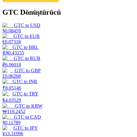
GTC Dönüştürücü
GTC
to
USD
$
0.08459
GTC
to
EUR
€
0.07318
GTC
to
BRL
R$
0.43155
GTC
to
RUB
₽
6.96018
GTC
to
GBP
£
0.06268
GTC
to
INR
₹
8.05146
GTC
to
TRY
₺
4.03529
GTC
to
KRW
₩
119.2452
GTC
to
CAD
$
0.11789
GTC
to
JPY
¥
13.31996