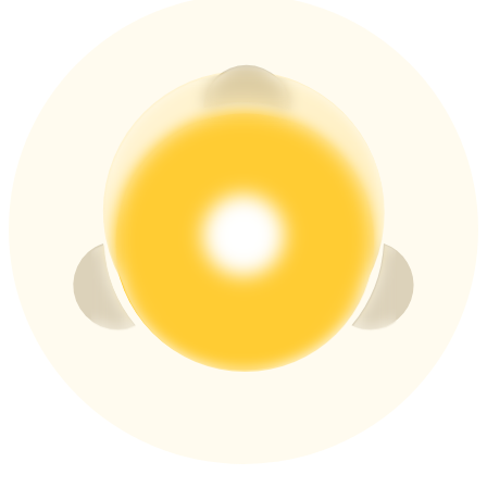
USDT New User Exclusive 10% APR
USDT Flexible Staking | Daily Rewards
BTC New User Exclusive: 6.5% APR
BTC Flexible Staking | Daily Rewards
Daha Fazla Etkinlik
Ödüller ve özel hediyeler kazanın
Ödül Merkezi