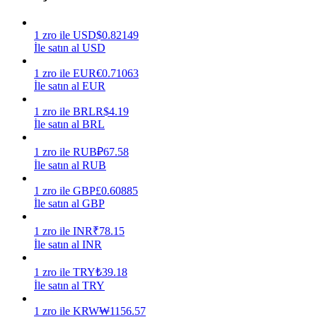
Kazan
1
zro
ile
USD
$
0.82149
İle satın al USD
1
zro
ile
EUR
€
0.71063
İle satın al EUR
1
zro
ile
BRL
R$
4.19
İle satın al BRL
1
zro
ile
RUB
₽
67.58
İle satın al RUB
Power Piggy
1
zro
ile
GBP
£
0.60885
Günlük rekabetçi ödüller kazanın
İle satın al GBP
1
zro
ile
INR
₹
78.15
İle satın al INR
1
zro
ile
TRY
₺
39.18
İle satın al TRY
1
zro
ile
KRW
₩
1156.57