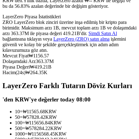
KRW'den.
Yıllık bazda, LayerZero azaldı ₩-- KRW ile değişti ve
bu da 56.83% azalan değerinde bir değişim gösteriyor.
USDC'yi teminat olarak kullanan vadeli işlemler
LayerZero Piyasa İstatistikleri
ZRO LayerZero blok zinciri üzerine inşa edilmiş bir kripto para
birimidir. Maksimum arzı 1B, mevcut toplam arzı 1B ve dolaşımdaki
arzı 363.37M ile piyasa değeri 419.21B'dir.
Şimdi Satın Al
bağlantısına tıklayın veya
LayerZero (ZRO) satın alma
işlemini
güvenli ve kolay bir şekilde gerçekleştirmek için adım adım
kılavuzumuza göz atın.
Mevcut Fiyat
₩
1156.57
Dolaşımdaki Arz
363.37M
Piyasa Değeri
₩
419.21B
Kopya Ticaret
Hacim(24s)
₩
264.35K
En iyi traderlarla güçlerinizi birleştirin
LayerZero Farklı Tutarın Döviz Kurları
'den KRW'ye değerler today 08:00
10
=
₩
11565.68
KRW
50
=
₩
57828.42
KRW
100
=
₩
115656.84
KRW
500
=
₩
578284.22
KRW
1000
=
₩
1156568.45
KRW