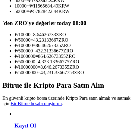
5000
=
₩
5782842.24
KRW
Kopya Tüccarı Olun
10000
=
₩
11565684.49
KRW
50000
=
₩
57828422.44
KRW
Kâr paylaşımı ve kopya ticaret komisyonlarının tadını çıkarın
'den ZRO'ye değerler today 08:00
₩
10000
=
8.64626733
ZRO
₩
50000
=
43.23133667
ZRO
₩
100000
=
86.46267335
ZRO
₩
500000
=
432.31336677
ZRO
₩
1000000
=
864.62673355
ZRO
₩
5000000
=
4,323.13366775
ZRO
₩
10000000
=
8,646.2673355
ZRO
₩
50000000
=
43,231.33667753
ZRO
Bilgi
Bitrue ile Kripto Para Satın Alın
Ticaret bilgileri vb. dahil olmak üzere büyük veri analizi.
En güvenli kripto borsa üzerinde Kripto Para satın almak ve satmak
için
Bir Bitrue hesabı oluşturun
.
Kayıt Ol