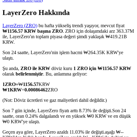
LayerZero Hakkında
LayerZero (ZRO)
bu hafta yükseliş trendi yaşıyor, mevcut fiyat
COIN-M Vadeli İşlemleri
₩1156.57 KRW başına ZRO
. ZRO için dolaşımdaki arz 363.37M
ile, LayerZero'ın toplam piyasa değeri şimdi yaklaşık ₩419.21B
Kripto Para Vadeli İşlemleri
KRW.
Son 24 saatte, LayerZero'nin işlem hacmi ₩264.35K KRW'ye
ulaştı.
TradFi
Şu anda,
ZRO ile KRW
döviz kuru
1 ZRO için ₩1156.57 KRW
Hisse senetleri, döviz, değerli metaller ve emtia türevleri
olarak
belirlenmiştir
. Bu, anlamına geliyor:
1
ZRO
=
₩
1156.57
KRW
₩
1
KRW
=
0.00086462
ZRO
(Not: Döviz ücretleri ve gaz maliyetleri dahil değildir.)
Son 7 gün içinde, LayerZero fiyatı arttı 8.73% ile değişti.
Son 24
saatte, oran 0.24% dalgalandı ve en yüksek ₩0 KRW ve en düşük
₩0 KRW'ye ulaştı.
Geçen aya göre, LayerZero azaldı 11.03% ile değişti.aşağı ₩--
USDC Vadeli İşlemleri