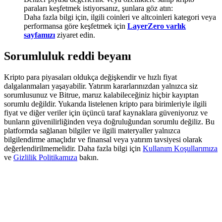
Deposit & Trade BTC to Share 25000 USDT prize pool!
paraları keşfetmek istiyorsanız, şunlara göz atın:
Daha fazla bilgi için, ilgili coinleri ve altcoinleri kategori veya
performansa göre keşfetmek için
LayerZero varlık
sayfamızı
ziyaret edin.
Deposit CASHCAT & Win
Sorumluluk reddi beyanı
Share 500000 CASHCAT prize pool
Kripto para piyasaları oldukça değişkendir ve hızlı fiyat
dalgalanmaları yaşayabilir. Yatırım kararlarınızdan yalnızca siz
sorumlusunuz ve Bitrue, maruz kalabileceğiniz hiçbir kayıptan
sorumlu değildir. Yukarıda listelenen kripto para birimleriyle ilgili
Exclusive for BitMart Users
fiyat ve diğer veriler için üçüncü taraf kaynaklara güveniyoruz ve
bunların güvenilirliğinden veya doğruluğundan sorumlu değiliz. Bu
Register & Trade to Win 500,000 USDT
platformda sağlanan bilgiler ve ilgili materyaller yalnızca
bilgilendirme amaçlıdır ve finansal veya yatırım tavsiyesi olarak
değerlendirilmemelidir. Daha fazla bilgi için
Kullanım Koşullarımıza
ve
Gizlilik Politikamıza
bakın.
Precious Metals Trading Carnival
Trade Gold & Silver · 33,333 USDT Bonus