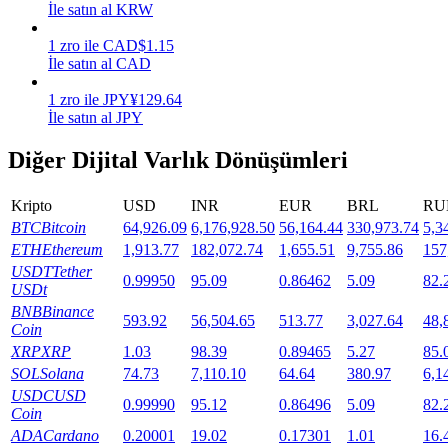
İle satın al KRW
Staking
1
zro
ile
CAD
$
1.15
İle satın al CAD
Yüksek getiri ve anında erişim
1
zro
ile
JPY
¥
129.64
İle satın al JPY
Diğer Dijital Varlık Dönüşümleri
Kripto
USD
INR
EUR
BRL
RU
BTC
Bitcoin
64,926.09
6,176,928.50
56,164.44
330,973.74
5,3
ETH
Ethereum
1,913.77
182,072.74
1,655.51
9,755.86
157
USDT
Tether
Launchpool
0.99950
95.09
0.86462
5.09
82.
USDt
Popüler token'lar kazanmak için esnek staking
BNB
Binance
593.92
56,504.65
513.77
3,027.64
48,
Coin
XRP
XRP
1.03
98.39
0.89465
5.27
85.
SOL
Solana
74.73
7,110.10
64.64
380.97
6,1
USDC
USD
0.99990
95.12
0.86496
5.09
82.
Coin
ADA
Cardano
0.20001
19.02
0.17301
1.01
16.