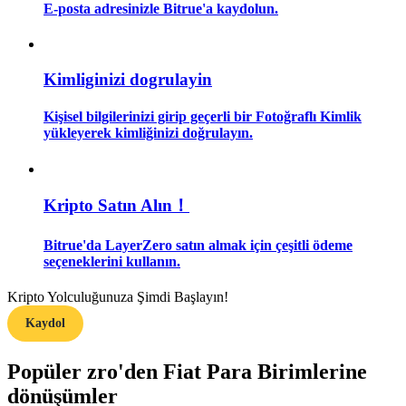
E-posta adresinizle Bitrue'a kaydolun.
Rehber
Vadeli İşlemler Başlangıç Kılavuzu
Kimliginizi dogrulayin
Kişisel bilgilerinizi girip geçerli bir Fotoğraflı Kimlik
yükleyerek kimliğinizi doğrulayın.
Kripto Satın Alın！
Bitrue'da LayerZero satın almak için çeşitli ödeme
Ticaret stratejileri
seçeneklerini kullanın.
Nasıl kârlı kalabileceğinizi öğrenin
Kripto Yolculuğunuza Şimdi Başlayın!
Kaydol
Popüler zro'den Fiat Para Birimlerine
dönüşümler