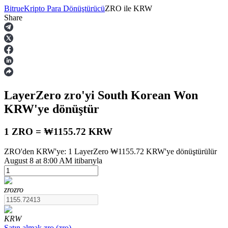
Bitrue
Kripto Para Dönüştürücü
ZRO
ile
KRW
Share
Vadeli İşlemler
LayerZero
zro
'yi South Korean Won
KRW
'ye dönüştür
1 ZRO = ₩1155.72 KRW
ZRO'den KRW'ye: 1 LayerZero ₩1155.72 KRW'ye dönüştürülür
USDT Vadeli İşlemleri
August 8 at 8:00 AM itibarıyla
Teminat olarak USDT kullanan vadeli işlemler
zro
zro
KRW
Satın almak
zro
(
zro
)