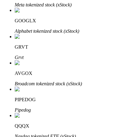
Meta tokenized stock (xStock)
GOOGLX
Otomatik Yatırım
Alphabet tokenized stock (xStock)
Uzun vadeli kâr ve esnek çıkarlar elde edin
GRVT
Grvt
AVGOX
Broadcom tokenized stock (xStock)
PIPEDOG
Stake Etmeyi Öğrenin
Pipedog
Pasif gelir kazanma hakkında bilgi edinin
Bitrue
AI
QQQX
Nasdaq tokenized ETF (xStock)