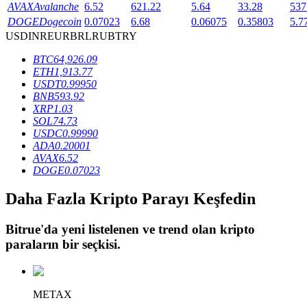
AVAX
Avalanche
6.52
621.22
5.64
33.28
537
DOGE
Dogecoin
0.07023
6.68
0.06075
0.35803
5.7
USD
INR
EUR
BRL
RUB
TRY
BTR Kilitleme
BTC
64,926.09
BTR sahiplerine özel yatırımlar
ETH
1,913.77
USDT
0.99950
BNB
593.92
XRP
1.03
SOL
74.73
USDC
0.99990
ADA
0.20001
AVAX
6.52
DOGE
0.07023
Daha Fazla Kripto Parayı Keşfedin
Krediler
Bitrue
'da yeni listelenen ve trend olan kripto
Kripto destekli borçlanma hizmeti
paraların bir seçkisi.
METAX