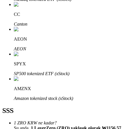
CC
Canton
Bitrue Ortakları
AEON
AEON
SPYX
SP500 tokenized ETF (xStock)
AMZNX
Bitrue İş Ortağı
Amazon tokenized stock (xStock)
Kullanıcı başına %65'e kadar komisyon!
SSS
1 ZRO KRW ne kadar?
Şu anda,
1 LayerZero (ZRO) yaklaşık olarak ₩1156.57