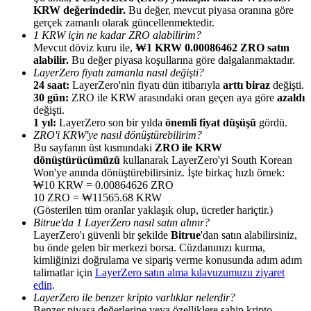
KRW değerindedir.
Bu değer, mevcut piyasa oranına göre
gerçek zamanlı olarak güncellenmektedir.
1 KRW için ne kadar ZRO alabilirim?
Mevcut döviz kuru ile,
₩1 KRW 0.00086462 ZRO satın
alabilir.
Bu değer piyasa koşullarına göre dalgalanmaktadır.
LayerZero fiyatı zamanla nasıl değişti?
Yönlendirme
24 saat:
LayerZero'nin fiyatı dün itibarıyla
arttı biraz
değişti.
30 gün:
ZRO ile KRW arasındaki oran geçen aya göre
azaldı
Arkadaşını davet et, nakit ödüller kazan
değişti.
1 yıl:
LayerZero son bir yılda
önemli fiyat düşüşü
gördü.
BTC Welcome Rewards
ZRO'i KRW'ye nasıl dönüştürebilirim?
Bu sayfanın üst kısmındaki
ZRO ile KRW
dönüştürücümüzü
kullanarak LayerZero'yi South Korean
Won'ye anında dönüştürebilirsiniz. İşte birkaç hızlı örnek:
₩10 KRW = 0.00864626 ZRO
10 ZRO = ₩11565.68 KRW
(Gösterilen tüm oranlar yaklaşık olup, ücretler hariçtir.)
Bitrue'da 1 LayerZero nasıl satın alınır?
LayerZero'ı güvenli bir şekilde
Bitrue
'dan satın alabilirsiniz,
bu önde gelen bir merkezi borsa. Cüzdanınızı kurma,
kimliğinizi doğrulama ve sipariş verme konusunda adım adım
talimatlar için
LayerZero satın alma kılavuzumuzu ziyaret
edin
.
BTC Welcome Rewards
LayerZero ile benzer kripto varlıklar nelerdir?
Benzer piyasa değerlerine veya özelliklere sahip kripto