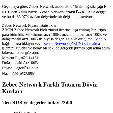
USDC'yi teminat olarak kullanan vadeli işlemler
Geçen aya göre, Zebec Network azaldı 20.94% ile değişti.aşağı ₽--
RUB'den.
Yıllık bazda, Zebec Network azaldı ₽-- RUB ile değişti
ve bu da 68.07% azalan değerinde bir değişim gösteriyor.
Zebec Network Piyasa İstatistikleri
ZBCN Zebec Network blok zinciri üzerine inşa edilmiş bir kripto
para birimidir. Maksimum arzı 100B, mevcut toplam arzı 100B ve
dolaşımdaki arzı 100B ile piyasa değeri 14.45B'dir.
Şimdi Satın Al
bağlantısına tıklayın veya
Zebec Network (ZBCN) satın alma
işlemini güvenli ve kolay bir şekilde gerçekleştirmek için adım adım
kılavuzumuza göz atın.
Kopya Ticaret
Mevcut Fiyat
₽
0.14151
Dolaşımdaki Arz
100B
En iyi traderlarla güçlerinizi birleştirin
Piyasa Değeri
₽
14.45B
Hacim(24s)
₽
32.89M
Zebec Network Farklı Tutarın Döviz
Kurları
'den RUB'ye değerler today 22:00