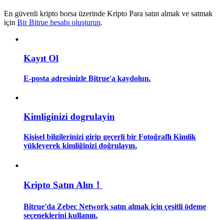
En güvenli kripto borsa üzerinde Kripto Para satın almak ve satmak
Rehber
için
Bir Bitrue hesabı oluşturun
.
Vadeli İşlemler Başlangıç Kılavuzu
Kayıt Ol
E-posta adresinizle Bitrue'a kaydolun.
Kimliginizi dogrulayin
Kişisel bilgilerinizi girip geçerli bir Fotoğraflı Kimlik
Ticaret stratejileri
yükleyerek kimliğinizi doğrulayın.
Nasıl kârlı kalabileceğinizi öğrenin
Kripto Satın Alın！
Bitrue'da Zebec Network satın almak için çeşitli ödeme
seçeneklerini kullanın.