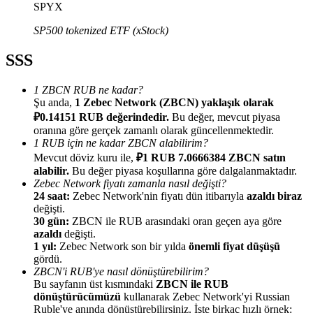
SPYX
SP500 tokenized ETF (xStock)
SSS
Yönlendirme
1 ZBCN RUB ne kadar?
Şu anda,
1 Zebec Network (ZBCN) yaklaşık olarak
Arkadaşını davet et, nakit ödüller kazan
₽0.14151 RUB değerindedir.
Bu değer, mevcut piyasa
BTC Welcome Rewards
oranına göre gerçek zamanlı olarak güncellenmektedir.
1 RUB için ne kadar ZBCN alabilirim?
Mevcut döviz kuru ile,
₽1 RUB 7.0666384 ZBCN satın
alabilir.
Bu değer piyasa koşullarına göre dalgalanmaktadır.
Zebec Network fiyatı zamanla nasıl değişti?
24 saat:
Zebec Network'nin fiyatı dün itibarıyla
azaldı biraz
değişti.
30 gün:
ZBCN ile RUB arasındaki oran geçen aya göre
azaldı
değişti.
1 yıl:
Zebec Network son bir yılda
önemli fiyat düşüşü
gördü.
ZBCN'i RUB'ye nasıl dönüştürebilirim?
Bu sayfanın üst kısmındaki
ZBCN ile RUB
BTC Welcome Rewards
dönüştürücümüzü
kullanarak Zebec Network'yi Russian
Ruble'ye anında dönüştürebilirsiniz. İşte birkaç hızlı örnek: