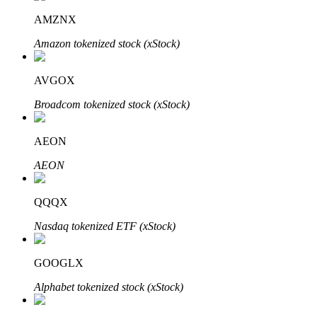
AMZNX
Amazon tokenized stock (xStock)
AVGOX
Bitrue Ortakları
Broadcom tokenized stock (xStock)
AEON
AEON
QQQX
Nasdaq tokenized ETF (xStock)
Bitrue İş Ortağı
Kullanıcı başına %65'e kadar komisyon!
GOOGLX
Alphabet tokenized stock (xStock)