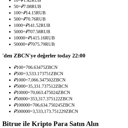
10
=
₽
1.42
RUB
Kopya Tüccarı Olun
50
=
₽
7.08
RUB
100
=
₽
14.15
RUB
Kâr paylaşımı ve kopya ticaret komisyonlarının tadını çıkarın
500
=
₽
70.76
RUB
1000
=
₽
141.52
RUB
5000
=
₽
707.58
RUB
10000
=
₽
1415.16
RUB
50000
=
₽
7075.79
RUB
'den ZBCN'ye değerler today 22:00
₽
100
=
706.63475
ZBCN
Bilgi
₽
500
=
3,533.173751
ZBCN
₽
1000
=
7,066.347502
ZBCN
Ticaret bilgileri vb. dahil olmak üzere büyük veri analizi.
₽
5000
=
35,331.737512
ZBCN
₽
10000
=
70,663.475024
ZBCN
₽
50000
=
353,317.375122
ZBCN
₽
100000
=
706,634.750245
ZBCN
₽
500000
=
3,533,173.751229
ZBCN
Bitrue ile Kripto Para Satın Alın