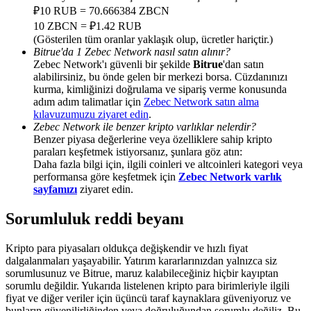
Deposit & Trade BTC to Share 25000 USDT prize pool!
₽10 RUB = 70.666384 ZBCN
10 ZBCN = ₽1.42 RUB
(Gösterilen tüm oranlar yaklaşık olup, ücretler hariçtir.)
Bitrue'da 1 Zebec Network nasıl satın alınır?
Zebec Network'ı güvenli bir şekilde
Bitrue
'dan satın
Deposit CASHCAT & Win
alabilirsiniz, bu önde gelen bir merkezi borsa. Cüzdanınızı
Share 500000 CASHCAT prize pool
kurma, kimliğinizi doğrulama ve sipariş verme konusunda
adım adım talimatlar için
Zebec Network satın alma
kılavuzumuzu ziyaret edin
.
Zebec Network ile benzer kripto varlıklar nelerdir?
Benzer piyasa değerlerine veya özelliklere sahip kripto
Exclusive for BitMart Users
paraları keşfetmek istiyorsanız, şunlara göz atın:
Daha fazla bilgi için, ilgili coinleri ve altcoinleri kategori veya
Register & Trade to Win 500,000 USDT
performansa göre keşfetmek için
Zebec Network varlık
sayfamızı
ziyaret edin.
Sorumluluk reddi beyanı
Precious Metals Trading Carnival
Kripto para piyasaları oldukça değişkendir ve hızlı fiyat
Trade Gold & Silver · 33,333 USDT Bonus
dalgalanmaları yaşayabilir. Yatırım kararlarınızdan yalnızca siz
sorumlusunuz ve Bitrue, maruz kalabileceğiniz hiçbir kayıptan
sorumlu değildir. Yukarıda listelenen kripto para birimleriyle ilgili
fiyat ve diğer veriler için üçüncü taraf kaynaklara güveniyoruz ve
bunların güvenilirliğinden veya doğruluğundan sorumlu değiliz. Bu