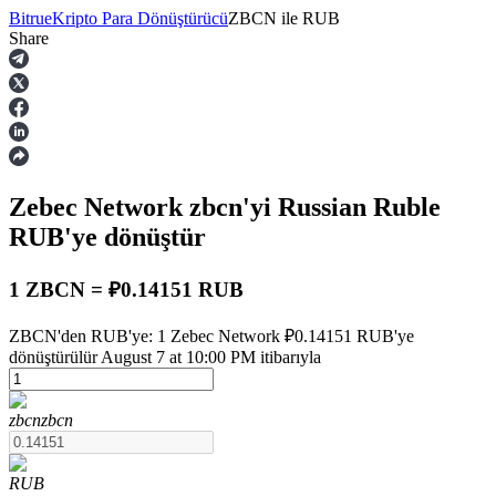
Bitrue
Kripto Para Dönüştürücü
ZBCN
ile
RUB
Share
Vadeli İşlemler
Zebec Network
zbcn
'yi Russian Ruble
RUB
'ye dönüştür
1 ZBCN = ₽0.14151 RUB
USDT Vadeli İşlemleri
ZBCN'den RUB'ye: 1 Zebec Network ₽0.14151 RUB'ye
dönüştürülür August 7 at 10:00 PM itibarıyla
Teminat olarak USDT kullanan vadeli işlemler
zbcn
zbcn
RUB