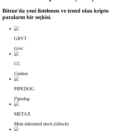
Bitrue
'da yeni listelenen ve trend olan kripto
paraların bir seçkisi.
Otomatik Yatırım
Uzun vadeli kâr ve esnek çıkarlar elde edin
GRVT
Grvt
CC
Canton
PIPEDOG
Stake Etmeyi Öğrenin
Pipedog
Pasif gelir kazanma hakkında bilgi edinin
METAX
Bitrue
AI
Meta tokenized stock (xStock)