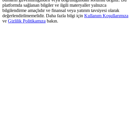
USDT New User Exclusive 10% APR
platformda sağlanan bilgiler ve ilgili materyaller yalnızca
bilgilendirme amaçlıdır ve finansal veya yatırım tavsiyesi olarak
USDT Flexible Staking | Daily Rewards
değerlendirilmemelidir. Daha fazla bilgi için
Kullanım Koşullarımıza
ve
Gizlilik Politikamıza
bakın.
BTC New User Exclusive: 6.5% APR
BTC Flexible Staking | Daily Rewards
Daha Fazla Etkinlik
Ödüller ve özel hediyeler kazanın
Ödül Merkezi