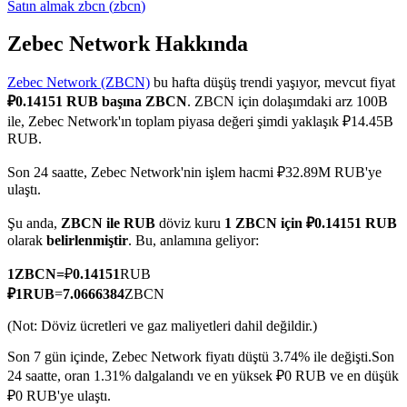
Satın almak
zbcn
(
zbcn
)
Zebec Network Hakkında
Zebec Network (ZBCN)
bu hafta düşüş trendi yaşıyor, mevcut fiyat
COIN-M Vadeli İşlemleri
₽0.14151 RUB başına ZBCN
. ZBCN için dolaşımdaki arz 100B
Kripto Para Vadeli İşlemleri
ile, Zebec Network'ın toplam piyasa değeri şimdi yaklaşık ₽14.45B
RUB.
Son 24 saatte, Zebec Network'nin işlem hacmi ₽32.89M RUB'ye
TradFi
ulaştı.
Hisse senetleri, döviz, değerli metaller ve emtia türevleri
Şu anda,
ZBCN ile RUB
döviz kuru
1 ZBCN için ₽0.14151 RUB
olarak
belirlenmiştir
. Bu, anlamına geliyor:
1
ZBCN
=
₽
0.14151
RUB
₽
1
RUB
=
7.0666384
ZBCN
(Not: Döviz ücretleri ve gaz maliyetleri dahil değildir.)
Son 7 gün içinde, Zebec Network fiyatı düştü 3.74% ile değişti.
Son
24 saatte, oran 1.31% dalgalandı ve en yüksek ₽0 RUB ve en düşük
USDC Vadeli İşlemleri
₽0 RUB'ye ulaştı.