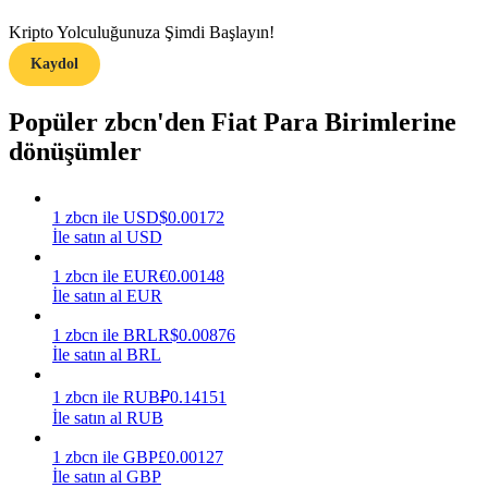
Kripto Yolculuğunuza Şimdi Başlayın!
Kazan
Kaydol
Popüler zbcn'den Fiat Para Birimlerine
dönüşümler
1
zbcn
ile
USD
$
0.00172
İle satın al USD
Power Piggy
1
zbcn
ile
EUR
€
0.00148
İle satın al EUR
Günlük rekabetçi ödüller kazanın
1
zbcn
ile
BRL
R$
0.00876
İle satın al BRL
1
zbcn
ile
RUB
₽
0.14151
İle satın al RUB
1
zbcn
ile
GBP
£
0.00127
İle satın al GBP