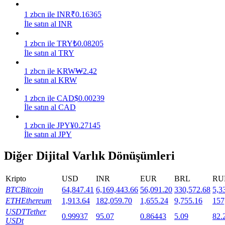
1
zbcn
ile
INR
₹
0.16365
Staking
İle satın al INR
Yüksek getiri ve anında erişim
1
zbcn
ile
TRY
₺
0.08205
İle satın al TRY
1
zbcn
ile
KRW
₩
2.42
İle satın al KRW
1
zbcn
ile
CAD
$
0.00239
İle satın al CAD
1
zbcn
ile
JPY
¥
0.27145
İle satın al JPY
Launchpool
Diğer Dijital Varlık Dönüşümleri
Popüler token'lar kazanmak için esnek staking
Kripto
USD
INR
EUR
BRL
RU
BTC
Bitcoin
64,847.41
6,169,443.66
56,091.20
330,572.68
5,3
ETH
Ethereum
1,913.64
182,059.70
1,655.24
9,755.16
157
USDT
Tether
0.99937
95.07
0.86443
5.09
82.
USDt