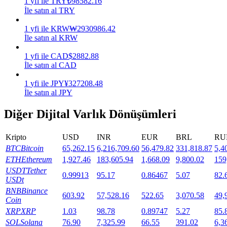
1
yfi
ile
TRY
₺
98582.16
İle satın al TRY
Staking
1
yfi
ile
KRW
₩
2930986.42
Yüksek getiri ve anında erişim
İle satın al KRW
1
yfi
ile
CAD
$
2882.88
İle satın al CAD
1
yfi
ile
JPY
¥
327208.48
İle satın al JPY
Diğer Dijital Varlık Dönüşümleri
Kripto
USD
INR
EUR
BRL
RU
Launchpool
BTC
Bitcoin
65,262.15
6,216,709.60
56,479.82
331,818.87
5,4
Popüler token'lar kazanmak için esnek staking
ETH
Ethereum
1,927.46
183,605.94
1,668.09
9,800.02
159
USDT
Tether
0.99913
95.17
0.86467
5.07
82.
USDt
BNB
Binance
603.92
57,528.16
522.65
3,070.58
49,
Coin
XRP
XRP
1.03
98.78
0.89747
5.27
85.
SOL
Solana
76.90
7,325.99
66.55
391.02
6,3