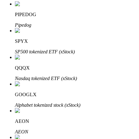
PIPEDOG
Pipedog
Otomatik Yatırım
Uzun vadeli kâr ve esnek çıkarlar elde edin
SPYX
SP500 tokenized ETF (xStock)
QQQX
Nasdaq tokenized ETF (xStock)
GOOGLX
Stake Etmeyi Öğrenin
Alphabet tokenized stock (xStock)
Pasif gelir kazanma hakkında bilgi edinin
AEON
Bitrue
AI
AEON