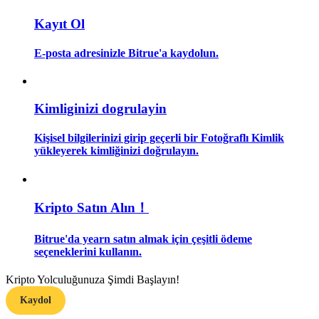
Kayıt Ol
Rehber
E-posta adresinizle Bitrue'a kaydolun.
Vadeli İşlemler Başlangıç Kılavuzu
Kimliginizi dogrulayin
Kişisel bilgilerinizi girip geçerli bir Fotoğraflı Kimlik
yükleyerek kimliğinizi doğrulayın.
Ticaret stratejileri
Kripto Satın Alın！
Nasıl kârlı kalabileceğinizi öğrenin
Bitrue'da yearn satın almak için çeşitli ödeme
seçeneklerini kullanın.
Kripto Yolculuğunuza Şimdi Başlayın!
Kaydol