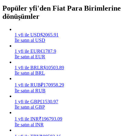
Popüler yfi'den Fiat Para Birimlerine
Kazan
dönüşümler
1
yfi
ile
USD
$
2065.91
İle satın al USD
1
yfi
ile
EUR
€
1787.9
İle satın al EUR
1
yfi
ile
BRL
R$
10503.89
İle satın al BRL
Power Piggy
1
yfi
ile
RUB
₽
170958.29
Günlük rekabetçi ödüller kazanın
İle satın al RUB
1
yfi
ile
GBP
£
1530.97
İle satın al GBP
1
yfi
ile
INR
₹
196793.09
İle satın al INR