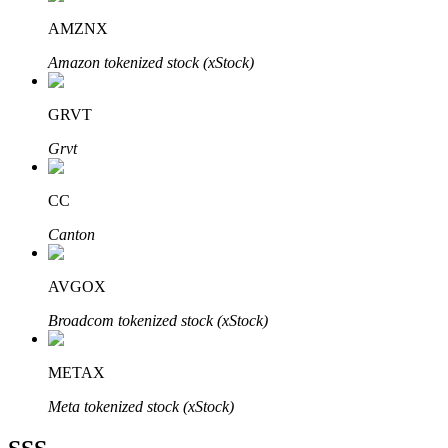
AMZNX
Amazon tokenized stock (xStock)
GRVT
Bitrue Ortakları
Grvt
CC
Canton
AVGOX
Broadcom tokenized stock (xStock)
Bitrue İş Ortağı
Kullanıcı başına %65'e kadar komisyon!
METAX
Meta tokenized stock (xStock)