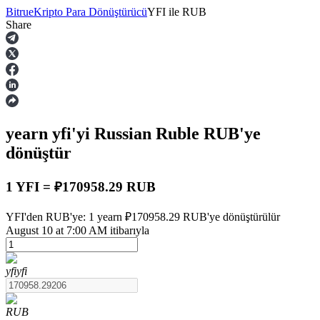
Bitrue
Kripto Para Dönüştürücü
YFI
ile
RUB
Share
Vadeli İşlemler
yearn
yfi
'yi Russian Ruble
RUB
'ye
dönüştür
1 YFI = ₽170958.29 RUB
USDT Vadeli İşlemleri
YFI'den RUB'ye: 1 yearn ₽170958.29 RUB'ye dönüştürülür
August 10 at 7:00 AM itibarıyla
Teminat olarak USDT kullanan vadeli işlemler
yfi
yfi
RUB