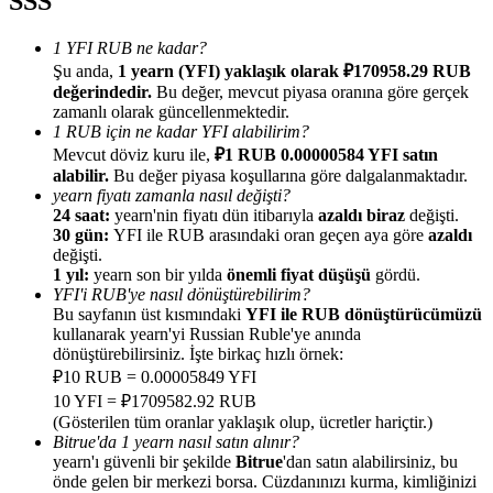
SSS
1 YFI RUB ne kadar?
Şu anda,
1 yearn (YFI) yaklaşık olarak ₽170958.29 RUB
değerindedir.
Bu değer, mevcut piyasa oranına göre gerçek
zamanlı olarak güncellenmektedir.
Yönlendirme
1 RUB için ne kadar YFI alabilirim?
Mevcut döviz kuru ile,
₽1 RUB 0.00000584 YFI satın
Arkadaşını davet et, nakit ödüller kazan
alabilir.
Bu değer piyasa koşullarına göre dalgalanmaktadır.
yearn fiyatı zamanla nasıl değişti?
BTC Welcome Rewards
24 saat:
yearn'nin fiyatı dün itibarıyla
azaldı biraz
değişti.
30 gün:
YFI ile RUB arasındaki oran geçen aya göre
azaldı
değişti.
1 yıl:
yearn son bir yılda
önemli fiyat düşüşü
gördü.
YFI'i RUB'ye nasıl dönüştürebilirim?
Bu sayfanın üst kısmındaki
YFI ile RUB dönüştürücümüzü
kullanarak yearn'yi Russian Ruble'ye anında
dönüştürebilirsiniz. İşte birkaç hızlı örnek:
₽10 RUB = 0.00005849 YFI
10 YFI = ₽1709582.92 RUB
(Gösterilen tüm oranlar yaklaşık olup, ücretler hariçtir.)
Bitrue'da 1 yearn nasıl satın alınır?
yearn'ı güvenli bir şekilde
Bitrue
'dan satın alabilirsiniz, bu
BTC Welcome Rewards
önde gelen bir merkezi borsa. Cüzdanınızı kurma, kimliğinizi