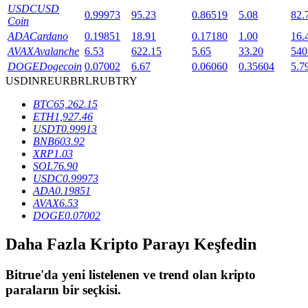
USDC
USD
0.99973
95.23
0.86519
5.08
82.
Coin
ADA
Cardano
0.19851
18.91
0.17180
1.00
16.
BTR Kilitleme
AVAX
Avalanche
6.53
622.15
5.65
33.20
540
DOGE
Dogecoin
0.07002
6.67
0.06060
0.35604
5.7
BTR sahiplerine özel yatırımlar
USD
INR
EUR
BRL
RUB
TRY
BTC
65,262.15
ETH
1,927.46
USDT
0.99913
BNB
603.92
XRP
1.03
SOL
76.90
USDC
0.99973
ADA
0.19851
AVAX
6.53
Krediler
DOGE
0.07002
Kripto destekli borçlanma hizmeti
Daha Fazla Kripto Parayı Keşfedin
Bitrue
'da yeni listelenen ve trend olan kripto
paraların bir seçkisi.