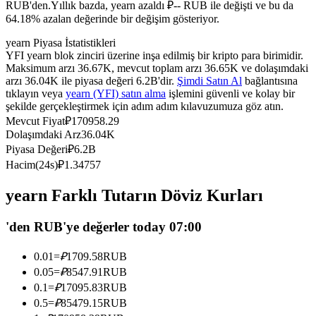
RUB'den.
Yıllık bazda, yearn azaldı ₽-- RUB ile değişti ve bu da
USDC'yi teminat olarak kullanan vadeli işlemler
64.18% azalan değerinde bir değişim gösteriyor.
yearn Piyasa İstatistikleri
YFI yearn blok zinciri üzerine inşa edilmiş bir kripto para birimidir.
Maksimum arzı 36.67K, mevcut toplam arzı 36.65K ve dolaşımdaki
arzı 36.04K ile piyasa değeri 6.2B'dir.
Şimdi Satın Al
bağlantısına
tıklayın veya
yearn (YFI) satın alma
işlemini güvenli ve kolay bir
şekilde gerçekleştirmek için adım adım kılavuzumuza göz atın.
Mevcut Fiyat
₽
170958.29
Dolaşımdaki Arz
36.04K
Piyasa Değeri
₽
6.2B
Kopya Ticaret
Hacim(24s)
₽
1.34757
En iyi traderlarla güçlerinizi birleştirin
yearn Farklı Tutarın Döviz Kurları
'den RUB'ye değerler today 07:00
0.01
=
₽
1709.58
RUB
0.05
=
₽
8547.91
RUB
0.1
=
₽
17095.83
RUB
0.5
=
₽
85479.15
RUB