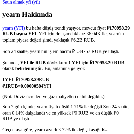
Satın almak
yfi
(
yfi
)
yearn Hakkında
COIN-M Vadeli İşlemleri
yearn (YFI)
bu hafta düşüş trendi yaşıyor, mevcut fiyat
₽170958.29
RUB başına YFI
. YFI için dolaşımdaki arz 36.04K ile, yearn'ın
Kripto Para Vadeli İşlemleri
toplam piyasa değeri şimdi yaklaşık ₽6.2B RUB.
Son 24 saatte, yearn'nin işlem hacmi ₽1.34757 RUB'ye ulaştı.
TradFi
Şu anda,
YFI ile RUB
döviz kuru
1 YFI için ₽170958.29 RUB
olarak
belirlenmiştir
. Bu, anlamına geliyor:
Hisse senetleri, döviz, değerli metaller ve emtia türevleri
1
YFI
=
₽
170958.29
RUB
₽
1
RUB
=
0.00000584
YFI
(Not: Döviz ücretleri ve gaz maliyetleri dahil değildir.)
Son 7 gün içinde, yearn fiyatı düştü 1.71% ile değişti.
Son 24 saatte,
oran 0.14% dalgalandı ve en yüksek ₽0 RUB ve en düşük ₽0
RUB'ye ulaştı.
Geçen aya göre, yearn azaldı 3.72% ile değişti.aşağı ₽--
USDC Vadeli İşlemleri