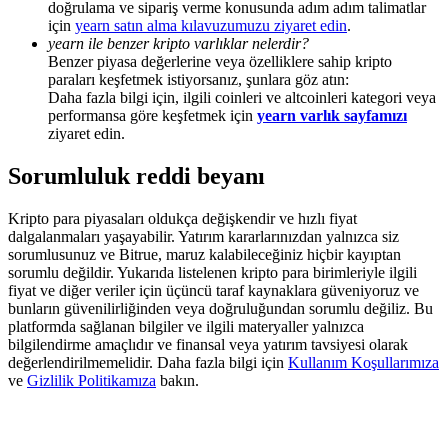
doğrulama ve sipariş verme konusunda adım adım talimatlar
Deposit & Trade BTC to Share 25000 USDT prize pool!
için
yearn satın alma kılavuzumuzu ziyaret edin
.
yearn ile benzer kripto varlıklar nelerdir?
Benzer piyasa değerlerine veya özelliklere sahip kripto
paraları keşfetmek istiyorsanız, şunlara göz atın:
Deposit CASHCAT & Win
Daha fazla bilgi için, ilgili coinleri ve altcoinleri kategori veya
performansa göre keşfetmek için
yearn varlık sayfamızı
Share 500000 CASHCAT prize pool
ziyaret edin.
Sorumluluk reddi beyanı
Exclusive for BitMart Users
Kripto para piyasaları oldukça değişkendir ve hızlı fiyat
dalgalanmaları yaşayabilir. Yatırım kararlarınızdan yalnızca siz
Register & Trade to Win 500,000 USDT
sorumlusunuz ve Bitrue, maruz kalabileceğiniz hiçbir kayıptan
sorumlu değildir. Yukarıda listelenen kripto para birimleriyle ilgili
fiyat ve diğer veriler için üçüncü taraf kaynaklara güveniyoruz ve
bunların güvenilirliğinden veya doğruluğundan sorumlu değiliz. Bu
platformda sağlanan bilgiler ve ilgili materyaller yalnızca
Precious Metals Trading Carnival
bilgilendirme amaçlıdır ve finansal veya yatırım tavsiyesi olarak
değerlendirilmemelidir. Daha fazla bilgi için
Kullanım Koşullarımıza
Trade Gold & Silver · 33,333 USDT Bonus
ve
Gizlilik Politikamıza
bakın.