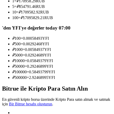
1
=
₽
170958.29
RUB
Kopya Tüccarı Olun
5
=
₽
854791.46
RUB
10
=
₽
1709582.92
RUB
Kâr paylaşımı ve kopya ticaret komisyonlarının tadını çıkarın
100
=
₽
17095829.21
RUB
'den YFI'ye değerler today 07:00
₽
100
=
0.00058493
YFI
₽
500
=
0.00292468
YFI
₽
1000
=
0.00584937
YFI
₽
5000
=
0.02924689
YFI
₽
10000
=
0.05849379
YFI
Bilgi
₽
50000
=
0.29246899
YFI
₽
100000
=
0.58493799
YFI
Ticaret bilgileri vb. dahil olmak üzere büyük veri analizi.
₽
500000
=
2.92468995
YFI
Bitrue ile Kripto Para Satın Alın
En güvenli kripto borsa üzerinde Kripto Para satın almak ve satmak
için
Bir Bitrue hesabı oluşturun
.