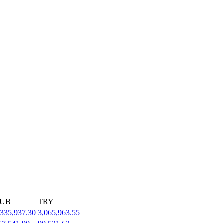
UB
TRY
,335,937.30
3,065,963.55