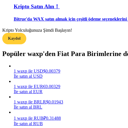
Kripto Satın Alın！
Rehber
Bitrue'da WAX satın almak için çeşitli ödeme seçeneklerini 
Vadeli İşlemler Başlangıç Kılavuzu
Kripto Yolculuğunuza Şimdi Başlayın!
Kaydol
Popüler waxp'den Fiat Para Birimlerine 
1
waxp
ile
USD
$
0.00379
İle satın al USD
Ticaret stratejileri
1
waxp
ile
EUR
€
0.00329
Nasıl kârlı kalabileceğinizi öğrenin
İle satın al EUR
1
waxp
ile
BRL
R$
0.01943
İle satın al BRL
1
waxp
ile
RUB
₽
0.31488
İle satın al RUB