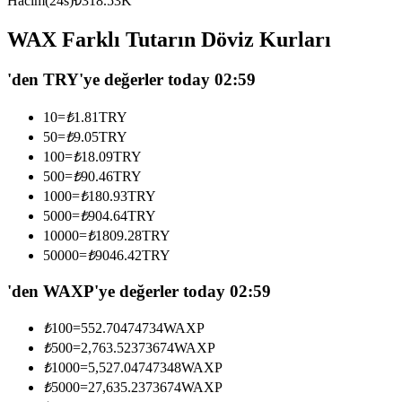
Hacim(24s)
₺
318.53K
USDC'yi teminat olarak kullanan vadeli işlemler
WAX Farklı Tutarın Döviz Kurları
'den TRY'ye değerler today 02:59
10
=
₺
1.81
TRY
50
=
₺
9.05
TRY
100
=
₺
18.09
TRY
500
=
₺
90.46
TRY
1000
=
₺
180.93
TRY
Kopya Ticaret
5000
=
₺
904.64
TRY
En iyi traderlarla güçlerinizi birleştirin
10000
=
₺
1809.28
TRY
50000
=
₺
9046.42
TRY
'den WAXP'ye değerler today 02:59
₺
100
=
552.70474734
WAXP
₺
500
=
2,763.52373674
WAXP
₺
1000
=
5,527.04747348
WAXP
₺
5000
=
27,635.2373674
WAXP