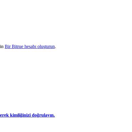
çin
Bir Bitrue hesabı oluşturun
.
eyerek kimliğinizi doğrulayın.