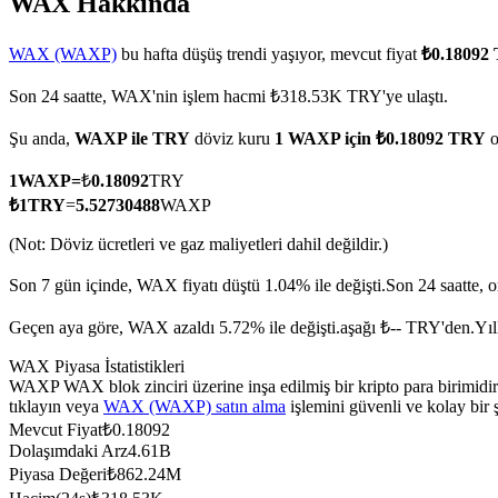
WAX Hakkında
WAX (WAXP)
bu hafta düşüş trendi yaşıyor, mevcut fiyat
₺0.18092
Son 24 saatte, WAX'nin işlem hacmi ₺318.53K TRY'ye ulaştı.
COIN-M Vadeli İşlemleri
Şu anda,
WAXP ile TRY
döviz kuru
1 WAXP için ₺0.18092 TRY
o
Kripto Para Vadeli İşlemleri
1
WAXP
=
₺
0.18092
TRY
₺
1
TRY
=
5.52730488
WAXP
TradFi
(Not: Döviz ücretleri ve gaz maliyetleri dahil değildir.)
Hisse senetleri, döviz, değerli metaller ve emtia türevleri
Son 7 gün içinde, WAX fiyatı düştü 1.04% ile değişti.
Son 24 saatte, 
Geçen aya göre, WAX azaldı 5.72% ile değişti.aşağı ₺-- TRY'den.
Yıl
WAX Piyasa İstatistikleri
WAXP WAX blok zinciri üzerine inşa edilmiş bir kripto para birimidi
tıklayın veya
WAX (WAXP) satın alma
işlemini güvenli ve kolay bir
Mevcut Fiyat
₺
0.18092
Dolaşımdaki Arz
4.61B
Piyasa Değeri
₺
862.24M
USDC Vadeli İşlemleri