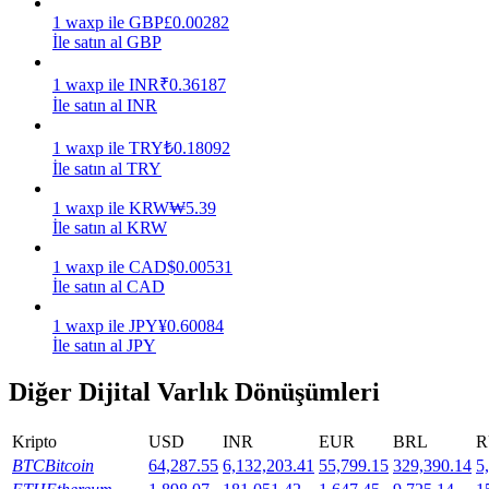
1
waxp
ile
GBP
£
0.00282
Kazan
İle satın al GBP
1
waxp
ile
INR
₹
0.36187
İle satın al INR
1
waxp
ile
TRY
₺
0.18092
İle satın al TRY
1
waxp
ile
KRW
₩
5.39
İle satın al KRW
1
waxp
ile
CAD
$
0.00531
Power Piggy
İle satın al CAD
Günlük rekabetçi ödüller kazanın
1
waxp
ile
JPY
¥
0.60084
İle satın al JPY
Diğer Dijital Varlık Dönüşümleri
Kripto
USD
INR
EUR
BRL
R
BTC
Bitcoin
64,287.55
6,132,203.41
55,799.15
329,390.14
5