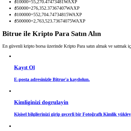
₺
10000
=
55,270.47473481
WAXP
Kopya Tüccarı Olun
₺
50000
=
276,352.37367407
WAXP
Kâr paylaşımı ve kopya ticaret komisyonlarının tadını çıkarın
₺
100000
=
552,704.74734815
WAXP
₺
500000
=
2,763,523.73674075
WAXP
Bitrue ile Kripto Para Satın Alın
En güvenli kripto borsa üzerinde Kripto Para satın almak ve satmak i
Kayıt Ol
Bilgi
E-posta adresinizle Bitrue'a kaydolun.
Ticaret bilgileri vb. dahil olmak üzere büyük veri analizi.
Kimliginizi dogrulayin
Kişisel bilgilerinizi girip geçerli bir Fotoğraflı Kimlik yükl