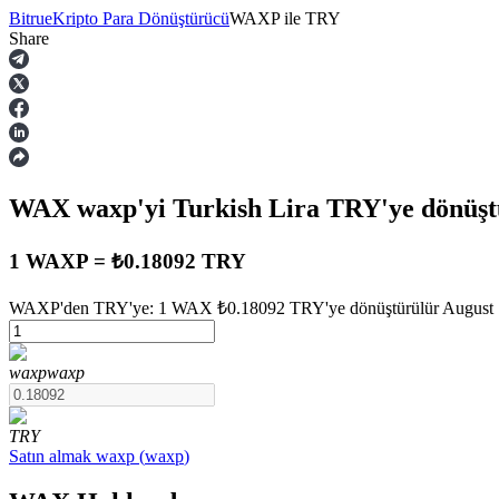
Bitrue
Kripto Para Dönüştürücü
WAXP
ile
TRY
Share
Vadeli İşlemler
WAX
waxp
'yi Turkish Lira
TRY
'ye dönüş
1 WAXP = ₺0.18092 TRY
WAXP'den TRY'ye: 1 WAX ₺0.18092 TRY'ye dönüştürülür August 7 
USDT Vadeli İşlemleri
waxp
waxp
Teminat olarak USDT kullanan vadeli işlemler
TRY
Satın almak
waxp
(
waxp
)