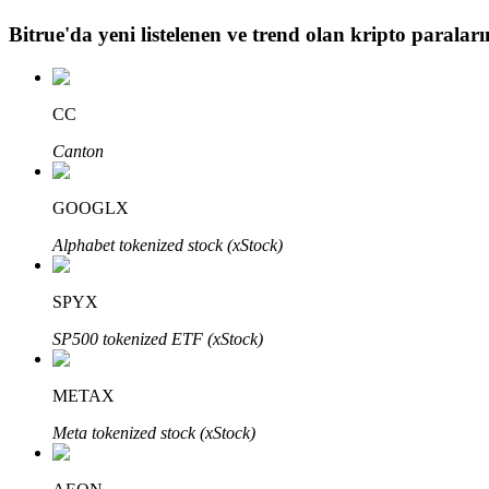
Bitrue
'da yeni listelenen ve trend olan kripto paraların
BTR Kilitleme
BTR sahiplerine özel yatırımlar
CC
Canton
GOOGLX
Alphabet tokenized stock (xStock)
SPYX
Krediler
SP500 tokenized ETF (xStock)
Kripto destekli borçlanma hizmeti
METAX
Meta tokenized stock (xStock)