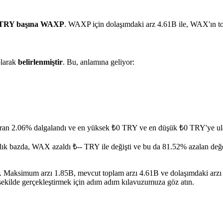
 TRY başına WAXP
. WAXP için dolaşımdaki arz 4.61B ile, WAX'ın t
larak
belirlenmiştir
. Bu, anlamına geliyor:
oran 2.06% dalgalandı ve en yüksek ₺0 TRY ve en düşük ₺0 TRY'ye ula
lık bazda, WAX azaldı ₺-- TRY ile değişti ve bu da 81.52% azalan değe
r. Maksimum arzı 1.85B, mevcut toplam arzı 4.61B ve dolaşımdaki arzı 
 şekilde gerçekleştirmek için adım adım kılavuzumuza göz atın.