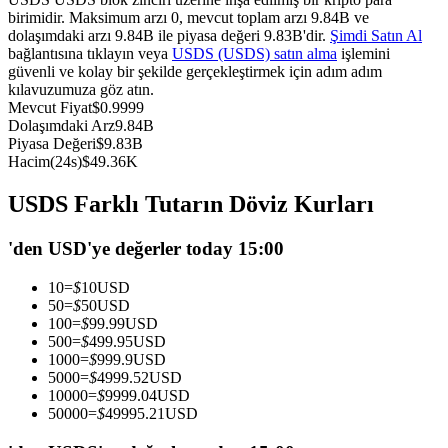
birimidir. Maksimum arzı 0, mevcut toplam arzı 9.84B ve
USDC'yi teminat olarak kullanan vadeli işlemler
dolaşımdaki arzı 9.84B ile piyasa değeri 9.83B'dir.
Şimdi Satın Al
bağlantısına tıklayın veya
USDS (USDS) satın alma
işlemini
güvenli ve kolay bir şekilde gerçekleştirmek için adım adım
kılavuzumuza göz atın.
Mevcut Fiyat
$
0.9999
Dolaşımdaki Arz
9.84B
Piyasa Değeri
$
9.83B
Hacim(24s)
$
49.36K
USDS Farklı Tutarın Döviz Kurları
Kopya Ticaret
'den USD'ye değerler today 15:00
En iyi traderlarla güçlerinizi birleştirin
10
=
$
10
USD
50
=
$
50
USD
100
=
$
99.99
USD
500
=
$
499.95
USD
1000
=
$
999.9
USD
5000
=
$
4999.52
USD
10000
=
$
9999.04
USD
50000
=
$
49995.21
USD