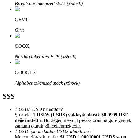
Broadcom tokenized stock (xStock)
GRVT
Grvt
Bitrue Ortakları
QQQX
Nasdaq tokenized ETF (xStock)
GOOGLX
Alphabet tokenized stock (xStock)
SSS
Bitrue İş Ortağı
1 USDS USD ne kadar?
Kullanıcı başına %65'e kadar komisyon!
Şu anda,
1 USDS (USDS) yaklaşık olarak $0.9999 USD
değerindedir.
Bu değer, mevcut piyasa oranına göre gerçek
zamanlı olarak güncellenmektedir.
1 USD için ne kadar USDS alabilirim?
Mevcut döviz kuru ile,
$1 USD 1.00010001 USDS satın