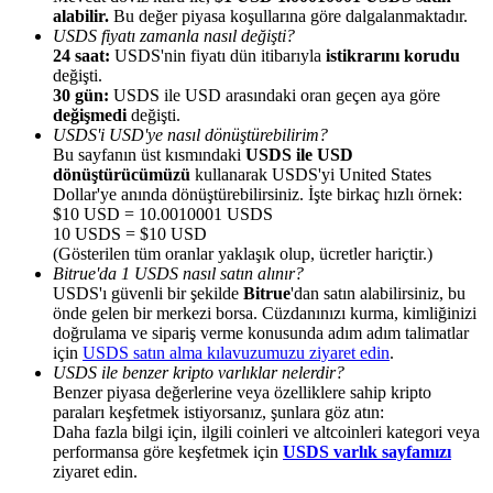
alabilir.
Bu değer piyasa koşullarına göre dalgalanmaktadır.
USDS fiyatı zamanla nasıl değişti?
24 saat:
USDS'nin fiyatı dün itibarıyla
istikrarını korudu
değişti.
30 gün:
USDS ile USD arasındaki oran geçen aya göre
değişmedi
değişti.
Yönlendirme
USDS'i USD'ye nasıl dönüştürebilirim?
Bu sayfanın üst kısmındaki
USDS ile USD
Arkadaşını davet et, nakit ödüller kazan
dönüştürücümüzü
kullanarak USDS'yi United States
Dollar'ye anında dönüştürebilirsiniz. İşte birkaç hızlı örnek:
BTC Welcome Rewards
$10 USD = 10.0010001 USDS
10 USDS = $10 USD
(Gösterilen tüm oranlar yaklaşık olup, ücretler hariçtir.)
Bitrue'da 1 USDS nasıl satın alınır?
USDS'ı güvenli bir şekilde
Bitrue
'dan satın alabilirsiniz, bu
önde gelen bir merkezi borsa. Cüzdanınızı kurma, kimliğinizi
doğrulama ve sipariş verme konusunda adım adım talimatlar
için
USDS satın alma kılavuzumuzu ziyaret edin
.
USDS ile benzer kripto varlıklar nelerdir?
Benzer piyasa değerlerine veya özelliklere sahip kripto
paraları keşfetmek istiyorsanız, şunlara göz atın:
Daha fazla bilgi için, ilgili coinleri ve altcoinleri kategori veya
performansa göre keşfetmek için
USDS varlık sayfamızı
BTC Welcome Rewards
ziyaret edin.