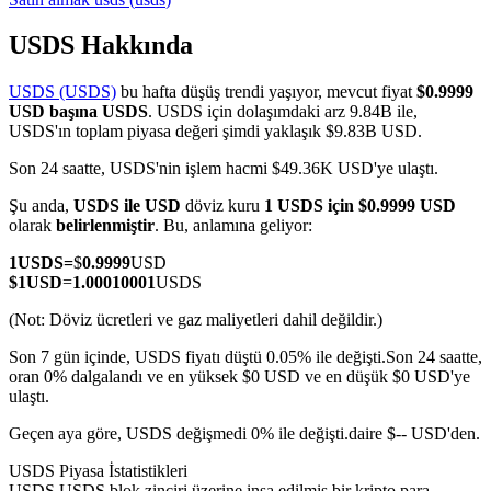
USDS Hakkında
USDS (USDS)
bu hafta düşüş trendi yaşıyor, mevcut fiyat
$0.9999
COIN-M Vadeli İşlemleri
USD başına USDS
. USDS için dolaşımdaki arz 9.84B ile,
USDS'ın toplam piyasa değeri şimdi yaklaşık $9.83B USD.
Kripto Para Vadeli İşlemleri
Son 24 saatte, USDS'nin işlem hacmi $49.36K USD'ye ulaştı.
Şu anda,
USDS ile USD
döviz kuru
1 USDS için $0.9999 USD
TradFi
olarak
belirlenmiştir
. Bu, anlamına geliyor:
Hisse senetleri, döviz, değerli metaller ve emtia türevleri
1
USDS
=
$
0.9999
USD
$
1
USD
=
1.00010001
USDS
(Not: Döviz ücretleri ve gaz maliyetleri dahil değildir.)
Son 7 gün içinde, USDS fiyatı düştü 0.05% ile değişti.
Son 24 saatte,
oran 0% dalgalandı ve en yüksek $0 USD ve en düşük $0 USD'ye
ulaştı.
Geçen aya göre, USDS değişmedi 0% ile değişti.daire $-- USD'den.
USDS Piyasa İstatistikleri
USDC Vadeli İşlemleri
USDS USDS blok zinciri üzerine inşa edilmiş bir kripto para