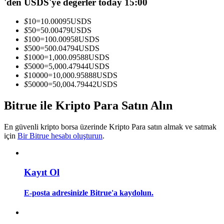
'den USDS'ye değerler today 15:00
Kopya Tüccarı Olun
$
10
=
10.00095
USDS
Kâr paylaşımı ve kopya ticaret komisyonlarının tadını çıkarın
$
50
=
50.00479
USDS
$
100
=
100.00958
USDS
$
500
=
500.04794
USDS
$
1000
=
1,000.09588
USDS
$
5000
=
5,000.47944
USDS
$
10000
=
10,000.95888
USDS
$
50000
=
50,004.79442
USDS
Bitrue ile Kripto Para Satın Alın
Bilgi
En güvenli kripto borsa üzerinde Kripto Para satın almak ve satmak
için
Bir Bitrue hesabı oluşturun
.
Ticaret bilgileri vb. dahil olmak üzere büyük veri analizi.
Kayıt Ol
E-posta adresinizle Bitrue'a kaydolun.