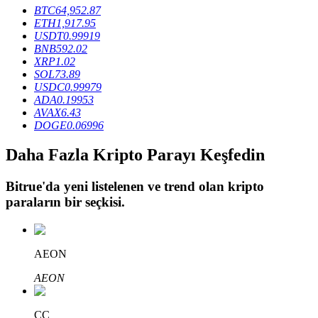
BTC
64,952.87
ETH
1,917.95
USDT
0.99919
BTR Kilitleme
BNB
592.02
XRP
1.02
BTR sahiplerine özel yatırımlar
SOL
73.89
USDC
0.99979
ADA
0.19953
AVAX
6.43
DOGE
0.06996
Daha Fazla Kripto Parayı Keşfedin
Bitrue
'da yeni listelenen ve trend olan kripto
paraların bir seçkisi.
Krediler
Kripto destekli borçlanma hizmeti
AEON
AEON
CC