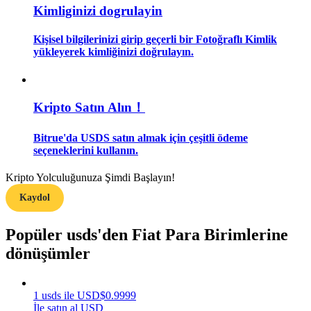
Kimliginizi dogrulayin
Rehber
Kişisel bilgilerinizi girip geçerli bir Fotoğraflı Kimlik
yükleyerek kimliğinizi doğrulayın.
Vadeli İşlemler Başlangıç Kılavuzu
Kripto Satın Alın！
Bitrue'da USDS satın almak için çeşitli ödeme
seçeneklerini kullanın.
Kripto Yolculuğunuza Şimdi Başlayın!
Ticaret stratejileri
Kaydol
Nasıl kârlı kalabileceğinizi öğrenin
Popüler usds'den Fiat Para Birimlerine
dönüşümler
1
usds
ile
USD
$
0.9999
İle satın al USD