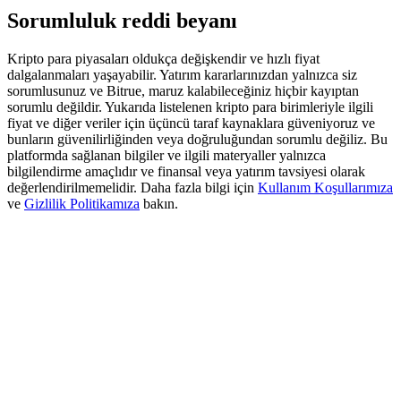
Deposit & Trade BTC to Share 25000 USDT prize pool!
Sorumluluk reddi beyanı
Kripto para piyasaları oldukça değişkendir ve hızlı fiyat
dalgalanmaları yaşayabilir. Yatırım kararlarınızdan yalnızca siz
Deposit CASHCAT & Win
sorumlusunuz ve Bitrue, maruz kalabileceğiniz hiçbir kayıptan
sorumlu değildir. Yukarıda listelenen kripto para birimleriyle ilgili
Share 500000 CASHCAT prize pool
fiyat ve diğer veriler için üçüncü taraf kaynaklara güveniyoruz ve
bunların güvenilirliğinden veya doğruluğundan sorumlu değiliz. Bu
platformda sağlanan bilgiler ve ilgili materyaller yalnızca
bilgilendirme amaçlıdır ve finansal veya yatırım tavsiyesi olarak
değerlendirilmemelidir. Daha fazla bilgi için
Kullanım Koşullarımıza
Exclusive for BitMart Users
ve
Gizlilik Politikamıza
bakın.
Register & Trade to Win 500,000 USDT
Precious Metals Trading Carnival
Trade Gold & Silver · 33,333 USDT Bonus