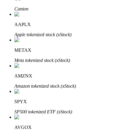
Canton
AAPLX
Otomatik Yatırım
Apple tokenized stock (xStock)
Uzun vadeli kâr ve esnek çıkarlar elde edin
METAX
Meta tokenized stock (xStock)
AMZNX
Amazon tokenized stock (xStock)
Stake Etmeyi Öğrenin
SPYX
Pasif gelir kazanma hakkında bilgi edinin
SP500 tokenized ETF (xStock)
Bitrue
AI
AVGOX