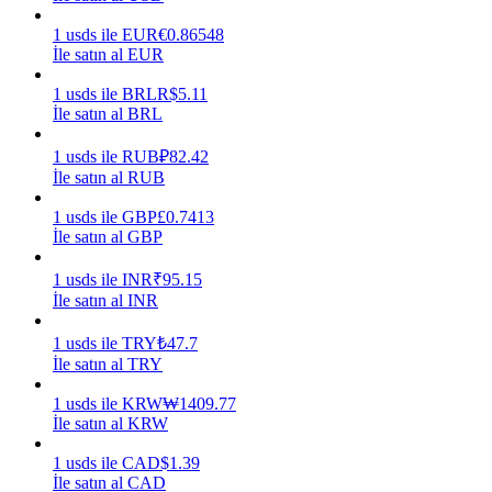
1
usds
ile
EUR
€
0.86548
Kazan
İle satın al EUR
1
usds
ile
BRL
R$
5.11
İle satın al BRL
1
usds
ile
RUB
₽
82.42
İle satın al RUB
1
usds
ile
GBP
£
0.7413
İle satın al GBP
Power Piggy
1
usds
ile
INR
₹
95.15
İle satın al INR
Günlük rekabetçi ödüller kazanın
1
usds
ile
TRY
₺
47.7
İle satın al TRY
1
usds
ile
KRW
₩
1409.77
İle satın al KRW
1
usds
ile
CAD
$
1.39
İle satın al CAD