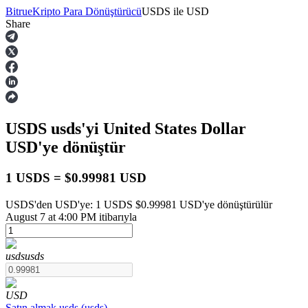
Bitrue
Kripto Para Dönüştürücü
USDS
ile
USD
Share
Vadeli İşlemler
USDS
usds
'yi United States Dollar
USD
'ye dönüştür
1 USDS = $0.99981 USD
USDS'den USD'ye: 1 USDS $0.99981 USD'ye dönüştürülür
USDT Vadeli İşlemleri
August 7 at 4:00 PM itibarıyla
Teminat olarak USDT kullanan vadeli işlemler
usds
usds
USD
Satın almak
usds
(
usds
)