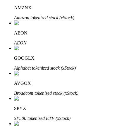
AMZNX
Amazon tokenized stock (xStock)
Otomatik Yatırım
AEON
Uzun vadeli kâr ve esnek çıkarlar elde edin
AEON
GOOGLX
Alphabet tokenized stock (xStock)
AVGOX
Broadcom tokenized stock (xStock)
Stake Etmeyi Öğrenin
Pasif gelir kazanma hakkında bilgi edinin
SPYX
Bitrue
AI
SP500 tokenized ETF (xStock)