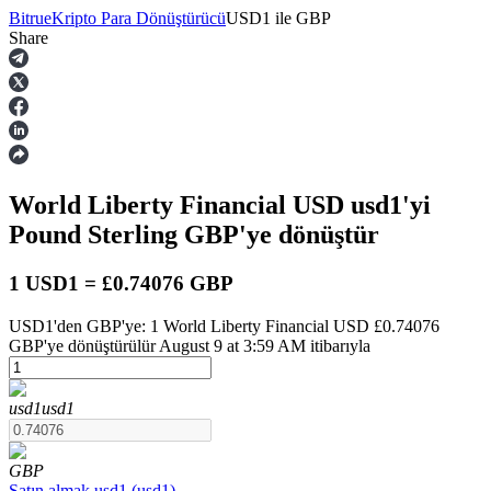
Bitrue
Kripto Para Dönüştürücü
USD1
ile
GBP
Share
Vadeli İşlemler
World Liberty Financial USD
usd1
'yi
Pound Sterling
GBP
'ye dönüştür
1 USD1 = £0.74076 GBP
USD1'den GBP'ye: 1 World Liberty Financial USD £0.74076
USDT Vadeli İşlemleri
GBP'ye dönüştürülür August 9 at 3:59 AM itibarıyla
Teminat olarak USDT kullanan vadeli işlemler
usd1
usd1
GBP
Satın almak
usd1
(
usd1
)