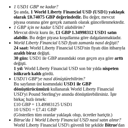
1 USD1 GBP ne kadar?
Şu anda,
1 World Liberty Financial USD (USD1) yaklaşık
olarak £0.74075 GBP değerindedir.
Bu değer, mevcut
piyasa oranına göre gerçek zamanlı olarak güncellenmektedir.
1 GBP için ne kadar USD1 alabilirim?
Mevcut döviz kuru ile,
£1 GBP 1.34998312 USD1 satın
Yönlendirme
alabilir.
Bu değer piyasa koşullarına göre dalgalanmaktadır.
Arkadaşını davet et, nakit ödüller kazan
World Liberty Financial USD fiyatı zamanla nasıl değişti?
24 saat:
World Liberty Financial USD'nin fiyatı dün itibarıyla
BTC Welcome Rewards
azaldı biraz
değişti.
30 gün:
USD1 ile GBP arasındaki oran geçen aya göre
arttı
değişti.
1 yıl:
World Liberty Financial USD son bir yılda
nispeten
istikrarlı kaldı
gördü.
USD1'i GBP'ye nasıl dönüştürebilirim?
Bu sayfanın üst kısmındaki
USD1 ile GBP
dönüştürücümüzü
kullanarak World Liberty Financial
USD'yi Pound Sterling'ye anında dönüştürebilirsiniz. İşte
birkaç hızlı örnek:
£10 GBP = 13.49983125 USD1
10 USD1 = £7.41 GBP
(Gösterilen tüm oranlar yaklaşık olup, ücretler hariçtir.)
Bitrue'da 1 World Liberty Financial USD nasıl satın alınır?
BTC Welcome Rewards
World Liberty Financial USD'ı güvenli bir şekilde
Bitrue
'dan