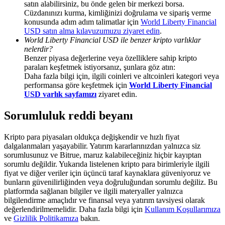
satın alabilirsiniz, bu önde gelen bir merkezi borsa.
Deposit & Trade BTC to Share 25000 USDT prize pool!
Cüzdanınızı kurma, kimliğinizi doğrulama ve sipariş verme
konusunda adım adım talimatlar için
World Liberty Financial
USD satın alma kılavuzumuzu ziyaret edin
.
World Liberty Financial USD ile benzer kripto varlıklar
Deposit CASHCAT & Win
nelerdir?
Benzer piyasa değerlerine veya özelliklere sahip kripto
Share 500000 CASHCAT prize pool
paraları keşfetmek istiyorsanız, şunlara göz atın:
Daha fazla bilgi için, ilgili coinleri ve altcoinleri kategori veya
performansa göre keşfetmek için
World Liberty Financial
USD varlık sayfamızı
ziyaret edin.
Exclusive for BitMart Users
Sorumluluk reddi beyanı
Register & Trade to Win 500,000 USDT
Kripto para piyasaları oldukça değişkendir ve hızlı fiyat
dalgalanmaları yaşayabilir. Yatırım kararlarınızdan yalnızca siz
sorumlusunuz ve Bitrue, maruz kalabileceğiniz hiçbir kayıptan
sorumlu değildir. Yukarıda listelenen kripto para birimleriyle ilgili
Precious Metals Trading Carnival
fiyat ve diğer veriler için üçüncü taraf kaynaklara güveniyoruz ve
bunların güvenilirliğinden veya doğruluğundan sorumlu değiliz. Bu
Trade Gold & Silver · 33,333 USDT Bonus
platformda sağlanan bilgiler ve ilgili materyaller yalnızca
bilgilendirme amaçlıdır ve finansal veya yatırım tavsiyesi olarak
değerlendirilmemelidir. Daha fazla bilgi için
Kullanım Koşullarımıza
ve
Gizlilik Politikamıza
bakın.