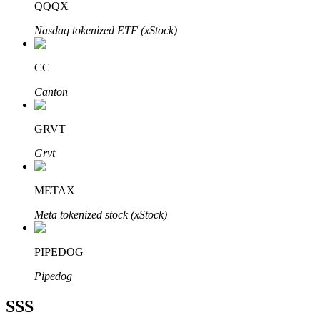
QQQX
Nasdaq tokenized ETF (xStock)
CC
Bitrue Ortakları
Canton
GRVT
Grvt
METAX
Meta tokenized stock (xStock)
Bitrue İş Ortağı
PIPEDOG
Kullanıcı başına %65'e kadar komisyon!
Pipedog
SSS