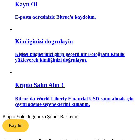
Kayıt Ol
Rehber
E-posta adresinizle Bitrue'a kaydolun.
Vadeli İşlemler Başlangıç Kılavuzu
Kimliginizi dogrulayin
Kişisel bilgilerinizi girip geçerli bir Fotoğraflı Kimlik
yükleyerek kimliğinizi doğrulayın.
Kripto Satın Alın！
Ticaret stratejileri
Bitrue'da World Liberty Financial USD satın almak için
Nasıl kârlı kalabileceğinizi öğrenin
çeşitli ödeme seçeneklerini kullanın.
Kripto Yolculuğunuza Şimdi Başlayın!
Kaydol