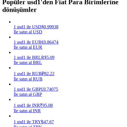
Popüler usd1'den Fiat Para Birimlerine
dönüşümler
Kazan
1
usd1
ile
USD
$
0.99938
İle satın al USD
1
usd1
ile
EUR
€
0.86474
İle satın al EUR
1
usd1
ile
BRL
R$
5.09
İle satın al BRL
Power Piggy
1
usd1
ile
RUB
₽
82.22
İle satın al RUB
Günlük rekabetçi ödüller kazanın
1
usd1
ile
GBP
£
0.74075
İle satın al GBP
1
usd1
ile
INR
₹
95.08
İle satın al INR
1
usd1
ile
TRY
₺
47.67