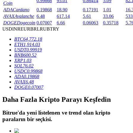
0.99868
95.01
0.86414
5.09
82.
Coin
ADA
Cardano
0.19868
18.90
0.17191
1.01
16.
AVAX
Avalanche
6.48
617.14
5.61
33.06
533
BTR Kilitleme
DOGE
Dogecoin
0.07007
6.66
0.06063
0.35718
5.7
USD
INR
EUR
BRL
RUB
TRY
BTR sahiplerine özel yatırımlar
BTC
64,772.18
ETH
1,914.03
USDT
0.99919
BNB
600.52
XRP
1.03
SOL
76.02
USDC
0.99868
ADA
0.19868
AVAX
6.48
DOGE
0.07007
Krediler
Daha Fazla Kripto Parayı Keşfedin
Kripto destekli borçlanma hizmeti
Bitrue
'da yeni listelenen ve trend olan kripto
paraların bir seçkisi.