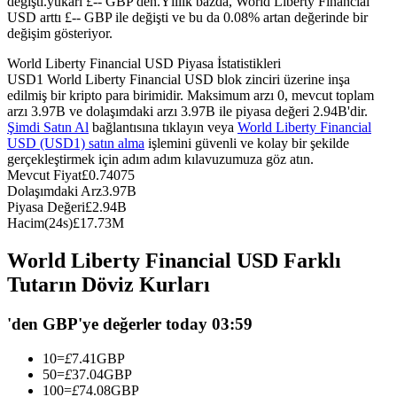
değişti.yukarı £-- GBP'den.
Yıllık bazda, World Liberty Financial
USD arttı £-- GBP ile değişti ve bu da 0.08% artan değerinde bir
USDC'yi teminat olarak kullanan vadeli işlemler
değişim gösteriyor.
World Liberty Financial USD Piyasa İstatistikleri
USD1 World Liberty Financial USD blok zinciri üzerine inşa
edilmiş bir kripto para birimidir. Maksimum arzı 0, mevcut toplam
arzı 3.97B ve dolaşımdaki arzı 3.97B ile piyasa değeri 2.94B'dir.
Şimdi Satın Al
bağlantısına tıklayın veya
World Liberty Financial
USD (USD1) satın alma
işlemini güvenli ve kolay bir şekilde
gerçekleştirmek için adım adım kılavuzumuza göz atın.
Mevcut Fiyat
£
0.74075
Dolaşımdaki Arz
3.97B
Kopya Ticaret
Piyasa Değeri
£
2.94B
Hacim(24s)
£
17.73M
En iyi traderlarla güçlerinizi birleştirin
World Liberty Financial USD Farklı
Tutarın Döviz Kurları
'den GBP'ye değerler today 03:59
10
=
£
7.41
GBP
50
=
£
37.04
GBP
100
=
£
74.08
GBP