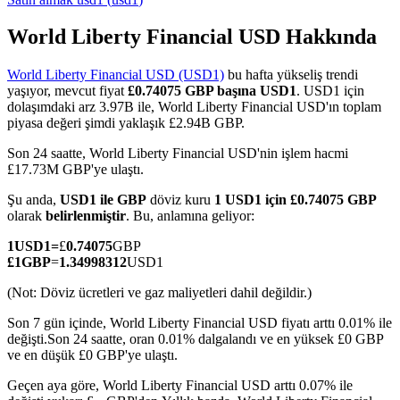
World Liberty Financial USD Hakkında
World Liberty Financial USD (USD1)
bu hafta yükseliş trendi
COIN-M Vadeli İşlemleri
yaşıyor, mevcut fiyat
£0.74075 GBP başına USD1
. USD1 için
dolaşımdaki arz 3.97B ile, World Liberty Financial USD'ın toplam
Kripto Para Vadeli İşlemleri
piyasa değeri şimdi yaklaşık £2.94B GBP.
Son 24 saatte, World Liberty Financial USD'nin işlem hacmi
£17.73M GBP'ye ulaştı.
TradFi
Şu anda,
USD1 ile GBP
döviz kuru
1 USD1 için £0.74075 GBP
Hisse senetleri, döviz, değerli metaller ve emtia türevleri
olarak
belirlenmiştir
. Bu, anlamına geliyor:
1
USD1
=
£
0.74075
GBP
£
1
GBP
=
1.34998312
USD1
(Not: Döviz ücretleri ve gaz maliyetleri dahil değildir.)
Son 7 gün içinde, World Liberty Financial USD fiyatı arttı 0.01% ile
değişti.
Son 24 saatte, oran 0.01% dalgalandı ve en yüksek £0 GBP
ve en düşük £0 GBP'ye ulaştı.
Geçen aya göre, World Liberty Financial USD arttı 0.07% ile
USDC Vadeli İşlemleri