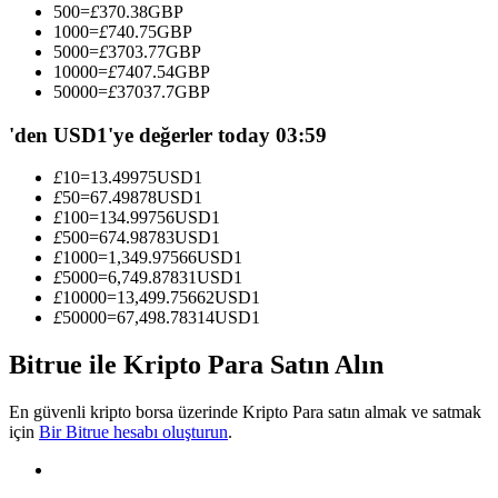
500
=
£
370.38
GBP
Kopya Tüccarı Olun
1000
=
£
740.75
GBP
5000
=
£
3703.77
GBP
Kâr paylaşımı ve kopya ticaret komisyonlarının tadını çıkarın
10000
=
£
7407.54
GBP
50000
=
£
37037.7
GBP
'den USD1'ye değerler today 03:59
£
10
=
13.49975
USD1
£
50
=
67.49878
USD1
£
100
=
134.99756
USD1
£
500
=
674.98783
USD1
£
1000
=
1,349.97566
USD1
£
5000
=
6,749.87831
USD1
Bilgi
£
10000
=
13,499.75662
USD1
£
50000
=
67,498.78314
USD1
Ticaret bilgileri vb. dahil olmak üzere büyük veri analizi.
Bitrue ile Kripto Para Satın Alın
En güvenli kripto borsa üzerinde Kripto Para satın almak ve satmak
için
Bir Bitrue hesabı oluşturun
.