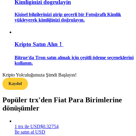
Kimliginizi dogrulayin
Rehber
Kişisel bilgilerinizi girip geçerli bir Fotoğraflı Kimlik
yükleyerek kimliğinizi doğrulayın.
Vadeli İşlemler Başlangıç Kılavuzu
Kripto Satın Alın！
Bitrue'da Tron satın almak için çeşitli ödeme seçeneklerini
kullanın.
Kripto Yolculuğunuza Şimdi Başlayın!
Kaydol
Ticaret stratejileri
Nasıl kârlı kalabileceğinizi öğrenin
Popüler trx'den Fiat Para Birimlerine
dönüşümler
1
trx
ile
USD
$
0.32754
İle satın al USD