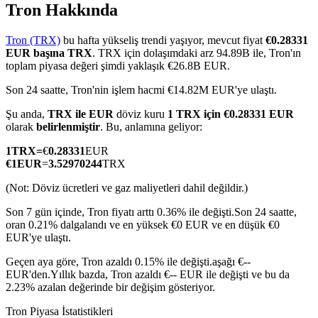
Tron Hakkında
Tron (TRX)
bu hafta yükseliş trendi yaşıyor, mevcut fiyat
€0.28331
EUR başına TRX
. TRX için dolaşımdaki arz 94.89B ile, Tron'ın
COIN-M Vadeli İşlemleri
toplam piyasa değeri şimdi yaklaşık €26.8B EUR.
Kripto Para Vadeli İşlemleri
Son 24 saatte, Tron'nin işlem hacmi €14.82M EUR'ye ulaştı.
Şu anda,
TRX ile EUR
döviz kuru
1 TRX için €0.28331 EUR
olarak
belirlenmiştir
. Bu, anlamına geliyor:
TradFi
1
TRX
=
€
0.28331
EUR
€
1
EUR
=
3.52970244
TRX
Hisse senetleri, döviz, değerli metaller ve emtia türevleri
(Not: Döviz ücretleri ve gaz maliyetleri dahil değildir.)
Son 7 gün içinde, Tron fiyatı arttı 0.36% ile değişti.
Son 24 saatte,
oran 0.21% dalgalandı ve en yüksek €0 EUR ve en düşük €0
EUR'ye ulaştı.
Geçen aya göre, Tron azaldı 0.15% ile değişti.aşağı €--
EUR'den.
Yıllık bazda, Tron azaldı €-- EUR ile değişti ve bu da
2.23% azalan değerinde bir değişim gösteriyor.
USDC Vadeli İşlemleri
Tron Piyasa İstatistikleri