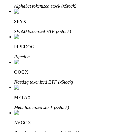
Alphabet tokenized stock (xStock)
SPYX
Otomatik Yatırım
SP500 tokenized ETF (xStock)
Uzun vadeli kâr ve esnek çıkarlar elde edin
PIPEDOG
Pipedog
QQQX
Nasdaq tokenized ETF (xStock)
Stake Etmeyi Öğrenin
METAX
Pasif gelir kazanma hakkında bilgi edinin
Meta tokenized stock (xStock)
Bitrue
AI
AVGOX