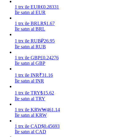
1
trx
ile
EUR
€
0.28331
Kazan
İle satın al EUR
1
trx
ile
BRL
R$
1.67
İle satın al BRL
1
trx
ile
RUB
₽
26.95
İle satın al RUB
1
trx
ile
GBP
£
0.24276
İle satın al GBP
1
trx
ile
INR
₹
31.16
Power Piggy
İle satın al INR
Günlük rekabetçi ödüller kazanın
1
trx
ile
TRY
₺
15.62
İle satın al TRY
1
trx
ile
KRW
₩
461.14
İle satın al KRW
1
trx
ile
CAD
$
0.45693
İle satın al CAD