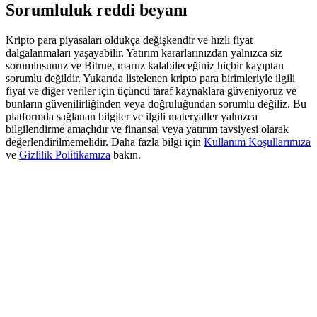
Deposit & Trade BTC to Share 25000 USDT prize pool!
Sorumluluk reddi beyanı
Kripto para piyasaları oldukça değişkendir ve hızlı fiyat
dalgalanmaları yaşayabilir. Yatırım kararlarınızdan yalnızca siz
sorumlusunuz ve Bitrue, maruz kalabileceğiniz hiçbir kayıptan
Deposit CASHCAT & Win
sorumlu değildir. Yukarıda listelenen kripto para birimleriyle ilgili
Share 500000 CASHCAT prize pool
fiyat ve diğer veriler için üçüncü taraf kaynaklara güveniyoruz ve
bunların güvenilirliğinden veya doğruluğundan sorumlu değiliz. Bu
platformda sağlanan bilgiler ve ilgili materyaller yalnızca
bilgilendirme amaçlıdır ve finansal veya yatırım tavsiyesi olarak
değerlendirilmemelidir. Daha fazla bilgi için
Kullanım Koşullarımıza
Exclusive for BitMart Users
ve
Gizlilik Politikamıza
bakın.
Register & Trade to Win 500,000 USDT
Precious Metals Trading Carnival
Trade Gold & Silver · 33,333 USDT Bonus