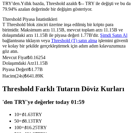
TRY'den.
Yıllık bazda, Threshold azaldı ₺-- TRY ile değişti ve bu da
USDC'yi teminat olarak kullanan vadeli işlemler
79.94% azalan değerinde bir değişim gösteriyor.
Threshold Piyasa İstatistikleri
T Threshold blok zinciri üzerine inşa edilmiş bir kripto para
birimidir. Maksimum arzı 11.15B, mevcut toplam arzı 11.15B ve
dolaşımdaki arzı 11.15B ile piyasa değeri 1.77B'dir.
Şimdi Satın Al
bağlantısına tıklayın veya
Threshold (T) satın alma
işlemini güvenli
ve kolay bir şekilde gerçekleştirmek için adım adım kılavuzumuza
göz atın.
Mevcut Fiyat
₺
0.16254
Dolaşımdaki Arz
11.15B
Kopya Ticaret
Piyasa Değeri
₺
1.77B
Hacim(24s)
₺
641.89K
En iyi traderlarla güçlerinizi birleştirin
Threshold Farklı Tutarın Döviz Kurları
'den TRY'ye değerler today 01:59
10
=
₺
1.63
TRY
50
=
₺
8.13
TRY
100
=
₺
16.25
TRY