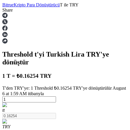
Bitrue
Kripto Para Dönüştürücü
T
ile
TRY
Share
Vadeli İşlemler
Threshold
t
'yi Turkish Lira
TRY
'ye
dönüştür
1 T = ₺0.16254 TRY
USDT Vadeli İşlemleri
T'den TRY'ye: 1 Threshold ₺0.16254 TRY'ye dönüştürülür August
6 at 1:59 AM itibarıyla
Teminat olarak USDT kullanan vadeli işlemler
t
t
TRY