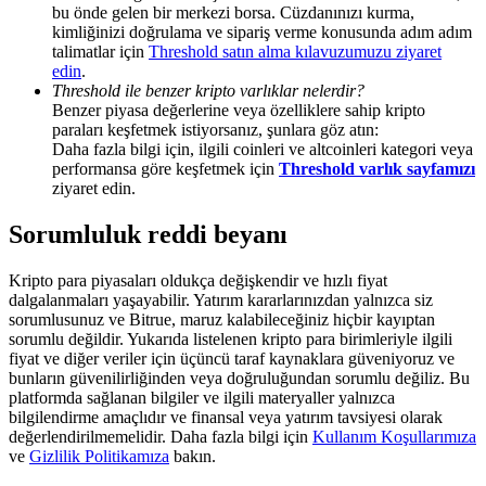
Share 500000 CASHCAT prize pool
bu önde gelen bir merkezi borsa. Cüzdanınızı kurma,
kimliğinizi doğrulama ve sipariş verme konusunda adım adım
talimatlar için
Threshold satın alma kılavuzumuzu ziyaret
edin
.
Threshold ile benzer kripto varlıklar nelerdir?
Exclusive for BitMart Users
Benzer piyasa değerlerine veya özelliklere sahip kripto
paraları keşfetmek istiyorsanız, şunlara göz atın:
Register & Trade to Win 500,000 USDT
Daha fazla bilgi için, ilgili coinleri ve altcoinleri kategori veya
performansa göre keşfetmek için
Threshold varlık sayfamızı
ziyaret edin.
Sorumluluk reddi beyanı
Precious Metals Trading Carnival
Trade Gold & Silver · 33,333 USDT Bonus
Kripto para piyasaları oldukça değişkendir ve hızlı fiyat
dalgalanmaları yaşayabilir. Yatırım kararlarınızdan yalnızca siz
sorumlusunuz ve Bitrue, maruz kalabileceğiniz hiçbir kayıptan
sorumlu değildir. Yukarıda listelenen kripto para birimleriyle ilgili
fiyat ve diğer veriler için üçüncü taraf kaynaklara güveniyoruz ve
USDT New User Exclusive 10% APR
bunların güvenilirliğinden veya doğruluğundan sorumlu değiliz. Bu
platformda sağlanan bilgiler ve ilgili materyaller yalnızca
USDT Flexible Staking | Daily Rewards
bilgilendirme amaçlıdır ve finansal veya yatırım tavsiyesi olarak
değerlendirilmemelidir. Daha fazla bilgi için
Kullanım Koşullarımıza
ve
Gizlilik Politikamıza
bakın.