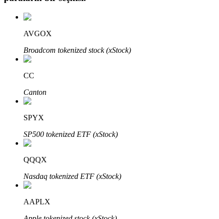
AVGOX
Otomatik Yatırım
Broadcom tokenized stock (xStock)
Uzun vadeli kâr ve esnek çıkarlar elde edin
CC
Canton
SPYX
SP500 tokenized ETF (xStock)
QQQX
Stake Etmeyi Öğrenin
Nasdaq tokenized ETF (xStock)
Pasif gelir kazanma hakkında bilgi edinin
Bitrue
AI
AAPLX
Apple tokenized stock (xStock)