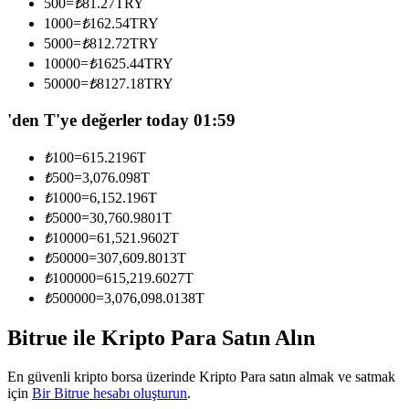
500
=
₺
81.27
TRY
Kopya Tüccarı Olun
1000
=
₺
162.54
TRY
5000
=
₺
812.72
TRY
Kâr paylaşımı ve kopya ticaret komisyonlarının tadını çıkarın
10000
=
₺
1625.44
TRY
50000
=
₺
8127.18
TRY
'den T'ye değerler today 01:59
₺
100
=
615.2196
T
₺
500
=
3,076.098
T
₺
1000
=
6,152.196
T
₺
5000
=
30,760.9801
T
Bilgi
₺
10000
=
61,521.9602
T
₺
50000
=
307,609.8013
T
Ticaret bilgileri vb. dahil olmak üzere büyük veri analizi.
₺
100000
=
615,219.6027
T
₺
500000
=
3,076,098.0138
T
Bitrue ile Kripto Para Satın Alın
En güvenli kripto borsa üzerinde Kripto Para satın almak ve satmak
için
Bir Bitrue hesabı oluşturun
.