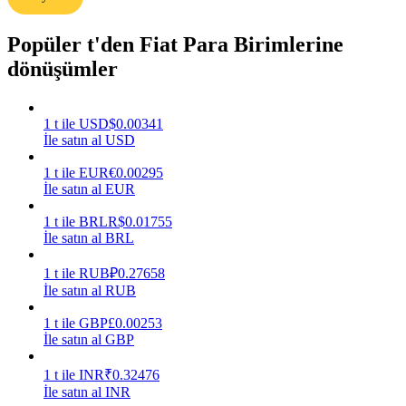
Kazan
Popüler t'den Fiat Para Birimlerine
dönüşümler
1
t
ile
USD
$
0.00341
İle satın al USD
1
t
ile
EUR
€
0.00295
İle satın al EUR
1
t
ile
BRL
R$
0.01755
Power Piggy
İle satın al BRL
Günlük rekabetçi ödüller kazanın
1
t
ile
RUB
₽
0.27658
İle satın al RUB
1
t
ile
GBP
£
0.00253
İle satın al GBP
1
t
ile
INR
₹
0.32476
İle satın al INR