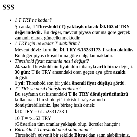
SSS
1 T TRY ne kadar?
Şu anda,
1 Threshold (T) yaklaşık olarak ₺0.16254 TRY
değerindedir.
Bu değer, mevcut piyasa oranına göre gerçek
Yönlendirme
zamanlı olarak güncellenmektedir.
1 TRY için ne kadar T alabilirim?
Arkadaşını davet et, nakit ödüller kazan
Mevcut döviz kuru ile,
₺1 TRY 6.15233173 T satın alabilir.
Bu değer piyasa koşullarına göre dalgalanmaktadır.
Deposit CASHCAT & Win
Threshold fiyatı zamanla nasıl değişti?
24 saat:
Threshold'nin fiyatı dün itibarıyla
arttı biraz
değişti.
30 gün:
T ile TRY arasındaki oran geçen aya göre
azaldı
değişti.
1 yıl:
Threshold son bir yılda
önemli fiyat düşüşü
gördü.
T'i TRY'ye nasıl dönüştürebilirim?
Bu sayfanın üst kısmındaki
T ile TRY dönüştürücümüzü
kullanarak Threshold'yi Turkish Lira'ye anında
dönüştürebilirsiniz. İşte birkaç hızlı örnek:
₺10 TRY = 61.52331733 T
10 T = ₺1.63 TRY
(Gösterilen tüm oranlar yaklaşık olup, ücretler hariçtir.)
Deposit CASHCAT & Win
Bitrue'da 1 Threshold nasıl satın alınır?
Threshold'ı güvenli bir şekilde
Bitrue
'dan satın alabilirsiniz,