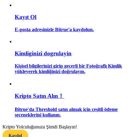
Rehber
Kayıt Ol
Vadeli İşlemler Başlangıç Kılavuzu
E-posta adresinizle Bitrue'a kaydolun.
Kimliginizi dogrulayin
Kişisel bilgilerinizi girip geçerli bir Fotoğraflı Kimlik
yükleyerek kimliğinizi doğrulayın.
Ticaret stratejileri
Kripto Satın Alın！
Nasıl kârlı kalabileceğinizi öğrenin
Bitrue'da Threshold satın almak için çeşitli ödeme
seçeneklerini kullanın.
Kripto Yolculuğunuza Şimdi Başlayın!
Kaydol