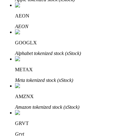
AEON
AEON
Bitrue Ortakları
GOOGLX
Alphabet tokenized stock (xStock)
METAX
Meta tokenized stock (xStock)
AMZNX
Bitrue İş Ortağı
Amazon tokenized stock (xStock)
Kullanıcı başına %65'e kadar komisyon!
GRVT
Grvt