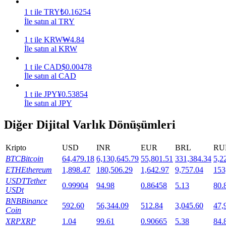
1
t
ile
TRY
₺
0.16254
Staking
İle satın al TRY
Yüksek getiri ve anında erişim
1
t
ile
KRW
₩
4.84
İle satın al KRW
1
t
ile
CAD
$
0.00478
İle satın al CAD
1
t
ile
JPY
¥
0.53854
İle satın al JPY
Diğer Dijital Varlık Dönüşümleri
Launchpool
Kripto
USD
INR
EUR
BRL
RU
Popüler token'lar kazanmak için esnek staking
BTC
Bitcoin
64,479.18
6,130,645.79
55,801.51
331,384.34
5,2
ETH
Ethereum
1,898.47
180,506.29
1,642.97
9,757.04
153
USDT
Tether
0.99904
94.98
0.86458
5.13
80.
USDt
BNB
Binance
592.60
56,344.09
512.84
3,045.60
47,
Coin
XRP
XRP
1.04
99.61
0.90665
5.38
84.