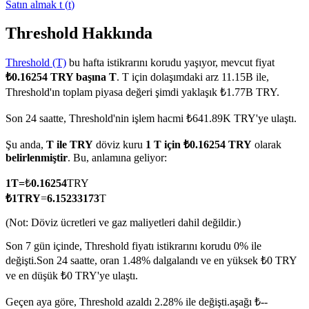
Satın almak
t
(
t
)
Threshold Hakkında
Threshold (T)
bu hafta istikrarını korudu yaşıyor, mevcut fiyat
COIN-M Vadeli İşlemleri
₺0.16254 TRY başına T
. T için dolaşımdaki arz 11.15B ile,
Kripto Para Vadeli İşlemleri
Threshold'ın toplam piyasa değeri şimdi yaklaşık ₺1.77B TRY.
Son 24 saatte, Threshold'nin işlem hacmi ₺641.89K TRY'ye ulaştı.
TradFi
Şu anda,
T ile TRY
döviz kuru
1 T için ₺0.16254 TRY
olarak
belirlenmiştir
. Bu, anlamına geliyor:
Hisse senetleri, döviz, değerli metaller ve emtia türevleri
1
T
=
₺
0.16254
TRY
₺
1
TRY
=
6.15233173
T
(Not: Döviz ücretleri ve gaz maliyetleri dahil değildir.)
Son 7 gün içinde, Threshold fiyatı istikrarını korudu 0% ile
değişti.
Son 24 saatte, oran 1.48% dalgalandı ve en yüksek ₺0 TRY
ve en düşük ₺0 TRY'ye ulaştı.
USDC Vadeli İşlemleri
Geçen aya göre, Threshold azaldı 2.28% ile değişti.aşağı ₺--