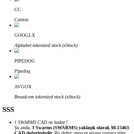
CC
Canton
GOOGLX
Bitrue Ortakları
Alphabet tokenized stock (xStock)
PIPEDOG
Pipedog
AVGOX
Bitrue İş Ortağı
Broadcom tokenized stock (xStock)
Kullanıcı başına %65'e kadar komisyon!
SSS
1 SWARMS CAD ne kadar?
Şu anda,
1 Swarms (SWARMS) yaklaşık olarak $0.15463
CAD değerindedir.
Bu değer, mevcut piyasa oranına göre