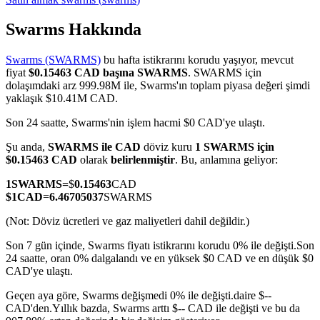
Swarms Hakkında
Swarms (SWARMS)
bu hafta istikrarını korudu yaşıyor, mevcut
COIN-M Vadeli İşlemleri
fiyat
$0.15463 CAD başına SWARMS
. SWARMS için
dolaşımdaki arz 999.98M ile, Swarms'ın toplam piyasa değeri şimdi
Kripto Para Vadeli İşlemleri
yaklaşık $10.41M CAD.
Son 24 saatte, Swarms'nin işlem hacmi $0 CAD'ye ulaştı.
TradFi
Şu anda,
SWARMS ile CAD
döviz kuru
1 SWARMS için
$0.15463 CAD
olarak
belirlenmiştir
. Bu, anlamına geliyor:
Hisse senetleri, döviz, değerli metaller ve emtia türevleri
1
SWARMS
=
$
0.15463
CAD
$
1
CAD
=
6.46705037
SWARMS
(Not: Döviz ücretleri ve gaz maliyetleri dahil değildir.)
Son 7 gün içinde, Swarms fiyatı istikrarını korudu 0% ile değişti.
Son
24 saatte, oran 0% dalgalandı ve en yüksek $0 CAD ve en düşük $0
CAD'ye ulaştı.
Geçen aya göre, Swarms değişmedi 0% ile değişti.daire $--
CAD'den.
Yıllık bazda, Swarms arttı $-- CAD ile değişti ve bu da
USDC Vadeli İşlemleri