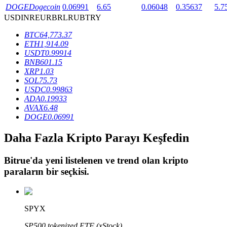
DOGE
Dogecoin
0.06991
6.65
0.06048
0.35637
5.7
USD
INR
EUR
BRL
RUB
TRY
BTR Kilitleme
BTC
64,773.37
ETH
1,914.09
BTR sahiplerine özel yatırımlar
USDT
0.99914
BNB
601.15
XRP
1.03
SOL
75.73
USDC
0.99863
ADA
0.19933
AVAX
6.48
DOGE
0.06991
Daha Fazla Kripto Parayı Keşfedin
Krediler
Bitrue
'da yeni listelenen ve trend olan kripto
Kripto destekli borçlanma hizmeti
paraların bir seçkisi.
SPYX
SP500 tokenized ETF (xStock)