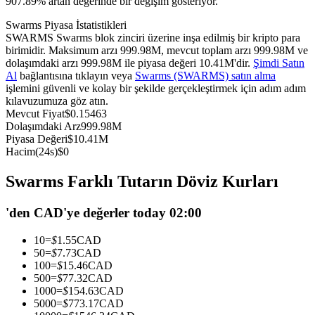
907.89% artan değerinde bir değişim gösteriyor.
USDC'yi teminat olarak kullanan vadeli işlemler
Swarms Piyasa İstatistikleri
SWARMS Swarms blok zinciri üzerine inşa edilmiş bir kripto para
birimidir. Maksimum arzı 999.98M, mevcut toplam arzı 999.98M ve
dolaşımdaki arzı 999.98M ile piyasa değeri 10.41M'dir.
Şimdi Satın
Al
bağlantısına tıklayın veya
Swarms (SWARMS) satın alma
işlemini güvenli ve kolay bir şekilde gerçekleştirmek için adım adım
kılavuzumuza göz atın.
Mevcut Fiyat
$
0.15463
Dolaşımdaki Arz
999.98M
Piyasa Değeri
$
10.41M
Hacim(24s)
$
0
Kopya Ticaret
Swarms Farklı Tutarın Döviz Kurları
En iyi traderlarla güçlerinizi birleştirin
'den CAD'ye değerler today 02:00
10
=
$
1.55
CAD
50
=
$
7.73
CAD
100
=
$
15.46
CAD
500
=
$
77.32
CAD
1000
=
$
154.63
CAD
5000
=
$
773.17
CAD