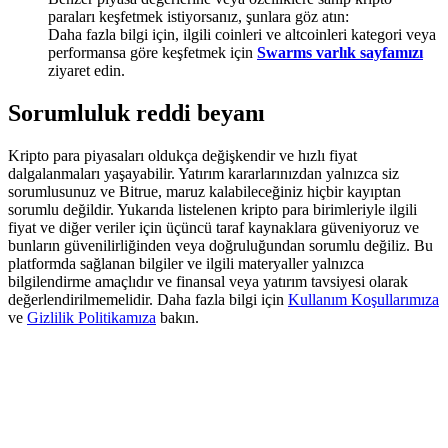
Deposit & Trade BTC to Share 25000 USDT prize pool!
paraları keşfetmek istiyorsanız, şunlara göz atın:
Daha fazla bilgi için, ilgili coinleri ve altcoinleri kategori veya
performansa göre keşfetmek için
Swarms varlık sayfamızı
ziyaret edin.
Deposit CASHCAT & Win
Sorumluluk reddi beyanı
Share 500000 CASHCAT prize pool
Kripto para piyasaları oldukça değişkendir ve hızlı fiyat
dalgalanmaları yaşayabilir. Yatırım kararlarınızdan yalnızca siz
sorumlusunuz ve Bitrue, maruz kalabileceğiniz hiçbir kayıptan
sorumlu değildir. Yukarıda listelenen kripto para birimleriyle ilgili
Exclusive for BitMart Users
fiyat ve diğer veriler için üçüncü taraf kaynaklara güveniyoruz ve
bunların güvenilirliğinden veya doğruluğundan sorumlu değiliz. Bu
Register & Trade to Win 500,000 USDT
platformda sağlanan bilgiler ve ilgili materyaller yalnızca
bilgilendirme amaçlıdır ve finansal veya yatırım tavsiyesi olarak
değerlendirilmemelidir. Daha fazla bilgi için
Kullanım Koşullarımıza
ve
Gizlilik Politikamıza
bakın.
Precious Metals Trading Carnival
Trade Gold & Silver · 33,333 USDT Bonus