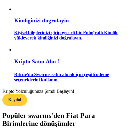
Rehber
Kimliginizi dogrulayin
Vadeli İşlemler Başlangıç Kılavuzu
Kişisel bilgilerinizi girip geçerli bir Fotoğraflı Kimlik
yükleyerek kimliğinizi doğrulayın.
Kripto Satın Alın！
Bitrue'da Swarms satın almak için çeşitli ödeme
seçeneklerini kullanın.
Ticaret stratejileri
Kripto Yolculuğunuza Şimdi Başlayın!
Nasıl kârlı kalabileceğinizi öğrenin
Kaydol
Popüler swarms'den Fiat Para
Birimlerine dönüşümler