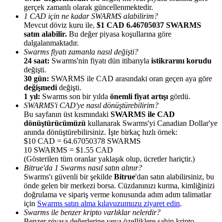
gerçek zamanlı olarak güncellenmektedir.
1 CAD için ne kadar SWARMS alabilirim?
Mevcut döviz kuru ile,
$1 CAD 6.46705037 SWARMS
satın alabilir.
Bu değer piyasa koşullarına göre
dalgalanmaktadır.
Swarms fiyatı zamanla nasıl değişti?
Yönlendirme
24 saat:
Swarms'nin fiyatı dün itibarıyla
istikrarını korudu
değişti.
Arkadaşını davet et, nakit ödüller kazan
30 gün:
SWARMS ile CAD arasındaki oran geçen aya göre
değişmedi
değişti.
BTC Welcome Rewards
1 yıl:
Swarms son bir yılda
önemli fiyat artışı
gördü.
SWARMS'i CAD'ye nasıl dönüştürebilirim?
Bu sayfanın üst kısmındaki
SWARMS ile CAD
dönüştürücümüzü
kullanarak Swarms'yi Canadian Dollar'ye
anında dönüştürebilirsiniz. İşte birkaç hızlı örnek:
$10 CAD = 64.67050378 SWARMS
10 SWARMS = $1.55 CAD
(Gösterilen tüm oranlar yaklaşık olup, ücretler hariçtir.)
Bitrue'da 1 Swarms nasıl satın alınır?
Swarms'ı güvenli bir şekilde
Bitrue
'dan satın alabilirsiniz, bu
önde gelen bir merkezi borsa. Cüzdanınızı kurma, kimliğinizi
doğrulama ve sipariş verme konusunda adım adım talimatlar
için
Swarms satın alma kılavuzumuzu ziyaret edin
.
BTC Welcome Rewards
Swarms ile benzer kripto varlıklar nelerdir?
Benzer piyasa değerlerine veya özelliklere sahip kripto