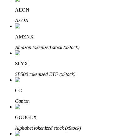
AEON
AEON
Otomatik Yatırım
AMZNX
Uzun vadeli kâr ve esnek çıkarlar elde edin
Amazon tokenized stock (xStock)
SPYX
SP500 tokenized ETF (xStock)
CC
Canton
Stake Etmeyi Öğrenin
Pasif gelir kazanma hakkında bilgi edinin
GOOGLX
Bitrue
AI
Alphabet tokenized stock (xStock)