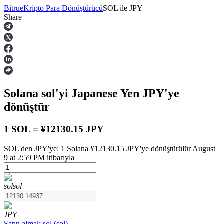
Bitrue
Kripto Para Dönüştürücü
SOL
ile
JPY
Share
Vadeli İşlemler
Solana
sol
'yi Japanese Yen
JPY
'ye
dönüştür
1 SOL = ¥12130.15 JPY
SOL'den JPY'ye: 1 Solana ¥12130.15 JPY'ye dönüştürülür August
USDT Vadeli İşlemleri
9 at 2:59 PM itibarıyla
Teminat olarak USDT kullanan vadeli işlemler
sol
sol
JPY
Satın almak
sol
(
sol
)