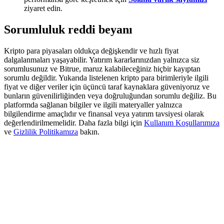
Deposit & Trade BTC to Share 25000 USDT prize pool!
ziyaret edin.
Sorumluluk reddi beyanı
Deposit CASHCAT & Win
Kripto para piyasaları oldukça değişkendir ve hızlı fiyat
dalgalanmaları yaşayabilir. Yatırım kararlarınızdan yalnızca siz
Share 500000 CASHCAT prize pool
sorumlusunuz ve Bitrue, maruz kalabileceğiniz hiçbir kayıptan
sorumlu değildir. Yukarıda listelenen kripto para birimleriyle ilgili
fiyat ve diğer veriler için üçüncü taraf kaynaklara güveniyoruz ve
bunların güvenilirliğinden veya doğruluğundan sorumlu değiliz. Bu
platformda sağlanan bilgiler ve ilgili materyaller yalnızca
Exclusive for BitMart Users
bilgilendirme amaçlıdır ve finansal veya yatırım tavsiyesi olarak
değerlendirilmemelidir. Daha fazla bilgi için
Kullanım Koşullarımıza
Register & Trade to Win 500,000 USDT
ve
Gizlilik Politikamıza
bakın.
Precious Metals Trading Carnival
Trade Gold & Silver · 33,333 USDT Bonus