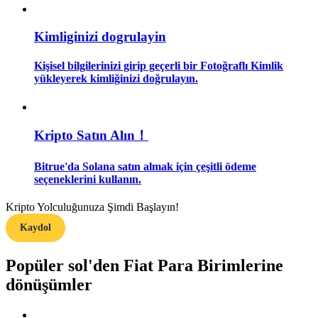
Rehber
Kimliginizi dogrulayin
Vadeli İşlemler Başlangıç Kılavuzu
Kişisel bilgilerinizi girip geçerli bir Fotoğraflı Kimlik
yükleyerek kimliğinizi doğrulayın.
Kripto Satın Alın！
Bitrue'da Solana satın almak için çeşitli ödeme
seçeneklerini kullanın.
Ticaret stratejileri
Kripto Yolculuğunuza Şimdi Başlayın!
Nasıl kârlı kalabileceğinizi öğrenin
Kaydol
Popüler sol'den Fiat Para Birimlerine
dönüşümler