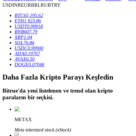
USD
INR
EUR
BRL
RUB
TRY
BTC
65,195.62
BTR Kilitleme
ETH
1,923.86
USDT
0.99918
BTR sahiplerine özel yatırımlar
BNB
607.79
XRP
1.04
SOL
76.86
USDC
0.99900
ADA
0.19767
AVAX
6.50
DOGE
0.07046
Daha Fazla Kripto Parayı Keşfedin
Bitrue
'da yeni listelenen ve trend olan kripto
Krediler
paraların bir seçkisi.
Kripto destekli borçlanma hizmeti
METAX
Meta tokenized stock (xStock)