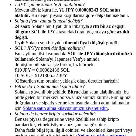
1 JPY için ne kadar SOL alabilirim?
Mevcut döviz kuru ile,
¥1 JPY 0.00008243 SOL satın
alabilir.
Bu değer piyasa koşullarına göre dalgalanmaktadır.
Solana fiyatı zamanla nasıl değişti?
24 saat:
Solana'nin fiyatı dün itibarıyla
arttı biraz
değişti.
30 gün:
SOL ile JPY arasındaki oran geçen aya göre
azaldı
Yönlendirme
değişti.
1 yıl:
Solana son bir yılda
önemli fiyat düşüşü
gördü.
Arkadaşını davet et, nakit ödüller kazan
SOL'i JPY'ye nasıl dönüştürebilirim?
Bu sayfanın üst kısmındaki
SOL ile JPY dönüştürücümüzü
BTC Welcome Rewards
kullanarak Solana'yi Japanese Yen'ye anında
dönüştürebilirsiniz. İşte birkaç hızlı örnek:
¥10 JPY = 0.00082436 SOL
10 SOL = ¥121306.22 JPY
(Gösterilen tüm oranlar yaklaşık olup, ücretler hariçtir.)
Bitrue'da 1 Solana nasıl satın alınır?
Solana'ı güvenli bir şekilde
Bitrue
'dan satın alabilirsiniz, bu
önde gelen bir merkezi borsa. Cüzdanınızı kurma, kimliğinizi
doğrulama ve sipariş verme konusunda adım adım talimatlar
için
Solana satın alma kılavuzumuzu ziyaret edin
.
Solana ile benzer kripto varlıklar nelerdir?
Benzer piyasa değerlerine veya özelliklere sahip kripto
paraları keşfetmek istiyorsanız, şunlara göz atın:
BTC Welcome Rewards
Daha fazla bilgi için, ilgili coinleri ve altcoinleri kategori veya
performansa göre keşfetmek için
Solana varlık sayfamızı