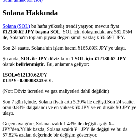
Solana Hakkında
Solana (SOL)
bu hafta yükseliş trendi yaşıyor, mevcut fiyat
COIN-M Vadeli İşlemleri
¥12130.62 JPY başına SOL
. SOL için dolaşımdaki arz 582.05M
ile, Solana'ın toplam piyasa değeri şimdi yaklaşık ¥6.69T JPY.
Kripto Para Vadeli İşlemleri
Son 24 saatte, Solana'nin işlem hacmi ¥165.89K JPY'ye ulaştı.
Şu anda,
SOL ile JPY
döviz kuru
1 SOL için ¥12130.62 JPY
TradFi
olarak
belirlenmiştir
. Bu, anlamına geliyor:
Hisse senetleri, döviz, değerli metaller ve emtia türevleri
1
SOL
=
¥
12130.62
JPY
¥
1
JPY
=
0.00008243
SOL
(Not: Döviz ücretleri ve gaz maliyetleri dahil değildir.)
Son 7 gün içinde, Solana fiyatı arttı 5.39% ile değişti.
Son 24 saatte,
oran 0.83% dalgalandı ve en yüksek ¥0 JPY ve en düşük ¥0 JPY'ye
ulaştı.
Geçen aya göre, Solana azaldı 1.43% ile değişti.aşağı ¥--
JPY'den.
Yıllık bazda, Solana azaldı ¥-- JPY ile değişti ve bu da
57.82% azalan değerinde bir değişim gösteriyor.
USDC Vadeli İşlemleri