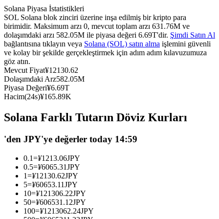
Solana Piyasa İstatistikleri
USDC'yi teminat olarak kullanan vadeli işlemler
SOL Solana blok zinciri üzerine inşa edilmiş bir kripto para
birimidir. Maksimum arzı 0, mevcut toplam arzı 631.76M ve
dolaşımdaki arzı 582.05M ile piyasa değeri 6.69T'dir.
Şimdi Satın Al
bağlantısına tıklayın veya
Solana (SOL) satın alma
işlemini güvenli
ve kolay bir şekilde gerçekleştirmek için adım adım kılavuzumuza
göz atın.
Mevcut Fiyat
¥
12130.62
Dolaşımdaki Arz
582.05M
Piyasa Değeri
¥
6.69T
Hacim(24s)
¥
165.89K
Kopya Ticaret
Solana Farklı Tutarın Döviz Kurları
En iyi traderlarla güçlerinizi birleştirin
'den JPY'ye değerler today 14:59
0.1
=
¥
1213.06
JPY
0.5
=
¥
6065.31
JPY
1
=
¥
12130.62
JPY
5
=
¥
60653.11
JPY
10
=
¥
121306.22
JPY
50
=
¥
606531.12
JPY
100
=
¥
1213062.24
JPY