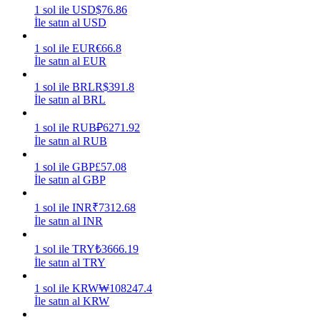
1
sol
ile
USD
$
76.86
İle satın al USD
Kazan
1
sol
ile
EUR
€
66.8
İle satın al EUR
1
sol
ile
BRL
R$
391.8
İle satın al BRL
1
sol
ile
RUB
₽
6271.92
İle satın al RUB
1
sol
ile
GBP
£
57.08
Power Piggy
İle satın al GBP
Günlük rekabetçi ödüller kazanın
1
sol
ile
INR
₹
7312.68
İle satın al INR
1
sol
ile
TRY
₺
3666.19
İle satın al TRY
1
sol
ile
KRW
₩
108247.4
İle satın al KRW