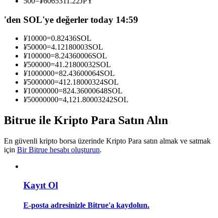
500
=
¥
6065311.22
JPY
Kopya Tüccarı Olun
'den SOL'ye değerler today 14:59
Kâr paylaşımı ve kopya ticaret komisyonlarının tadını çıkarın
¥
10000
=
0.82436
SOL
¥
50000
=
4.12180003
SOL
¥
100000
=
8.24360006
SOL
¥
500000
=
41.21800032
SOL
¥
1000000
=
82.43600064
SOL
¥
5000000
=
412.18000324
SOL
¥
10000000
=
824.36000648
SOL
¥
50000000
=
4,121.80003242
SOL
Bitrue ile Kripto Para Satın Alın
Bilgi
Ticaret bilgileri vb. dahil olmak üzere büyük veri analizi.
En güvenli kripto borsa üzerinde Kripto Para satın almak ve satmak
için
Bir Bitrue hesabı oluşturun
.
Kayıt Ol
E-posta adresinizle Bitrue'a kaydolun.