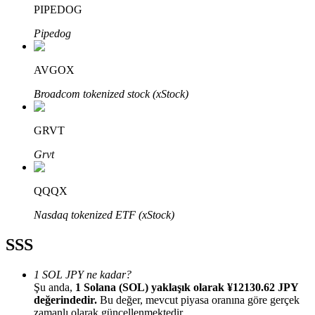
PIPEDOG
Pipedog
AVGOX
Bitrue Ortakları
Broadcom tokenized stock (xStock)
GRVT
Grvt
QQQX
Nasdaq tokenized ETF (xStock)
Bitrue İş Ortağı
SSS
Kullanıcı başına %65'e kadar komisyon!
1 SOL JPY ne kadar?
Şu anda,
1 Solana (SOL) yaklaşık olarak ¥12130.62 JPY
değerindedir.
Bu değer, mevcut piyasa oranına göre gerçek
zamanlı olarak güncellenmektedir.