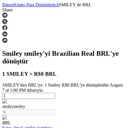
Bitrue
Kripto Para Dönüştürücü
SMILEY
ile
BRL
Share
Vadeli İşlemler
Smiley
smiley
'yi Brazilian Real
BRL
'ye
dönüştür
1 SMILEY = R$0 BRL
SMILEY'den BRL'ye: 1 Smiley R$0 BRL'ye dönüştürülür August
USDT Vadeli İşlemleri
7 at 1:00 PM itibarıyla
Teminat olarak USDT kullanan vadeli işlemler
smiley
smiley
BRL
Satın almak
smiley
(
smiley
)