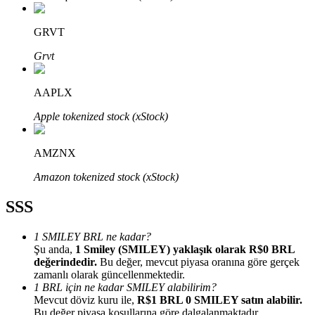
GRVT
Grvt
Bitrue Ortakları
AAPLX
Apple tokenized stock (xStock)
AMZNX
Amazon tokenized stock (xStock)
SSS
Bitrue İş Ortağı
1 SMILEY BRL ne kadar?
Şu anda,
1 Smiley (SMILEY) yaklaşık olarak R$0 BRL
Kullanıcı başına %65'e kadar komisyon!
değerindedir.
Bu değer, mevcut piyasa oranına göre gerçek
zamanlı olarak güncellenmektedir.
1 BRL için ne kadar SMILEY alabilirim?
Mevcut döviz kuru ile,
R$1 BRL 0 SMILEY satın alabilir.
Bu değer piyasa koşullarına göre dalgalanmaktadır.