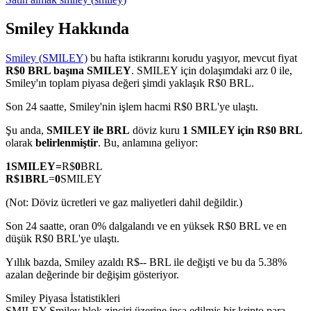
Smiley Hakkında
Smiley (SMILEY)
bu hafta istikrarını korudu yaşıyor, mevcut fiyat
COIN-M Vadeli İşlemleri
R$0 BRL başına SMILEY
. SMILEY için dolaşımdaki arz 0 ile,
Smiley'ın toplam piyasa değeri şimdi yaklaşık R$0 BRL.
Kripto Para Vadeli İşlemleri
Son 24 saatte, Smiley'nin işlem hacmi R$0 BRL'ye ulaştı.
Şu anda,
SMILEY ile BRL
döviz kuru
1 SMILEY için R$0 BRL
TradFi
olarak
belirlenmiştir
. Bu, anlamına geliyor:
Hisse senetleri, döviz, değerli metaller ve emtia türevleri
1
SMILEY
=
R$
0
BRL
R$
1
BRL
=
0
SMILEY
(Not: Döviz ücretleri ve gaz maliyetleri dahil değildir.)
Son 24 saatte, oran 0% dalgalandı ve en yüksek R$0 BRL ve en
düşük R$0 BRL'ye ulaştı.
Yıllık bazda, Smiley azaldı R$-- BRL ile değişti ve bu da 5.38%
azalan değerinde bir değişim gösteriyor.
Smiley Piyasa İstatistikleri
USDC Vadeli İşlemleri
SMILEY Smiley blok zinciri üzerine inşa edilmiş bir kripto para