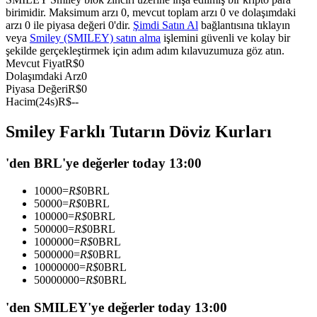
birimidir. Maksimum arzı 0, mevcut toplam arzı 0 ve dolaşımdaki
USDC'yi teminat olarak kullanan vadeli işlemler
arzı 0 ile piyasa değeri 0'dir.
Şimdi Satın Al
bağlantısına tıklayın
veya
Smiley (SMILEY) satın alma
işlemini güvenli ve kolay bir
şekilde gerçekleştirmek için adım adım kılavuzumuza göz atın.
Mevcut Fiyat
R$
0
Dolaşımdaki Arz
0
Piyasa Değeri
R$
0
Hacim(24s)
R$
--
Smiley Farklı Tutarın Döviz Kurları
Kopya Ticaret
'den BRL'ye değerler today 13:00
En iyi traderlarla güçlerinizi birleştirin
10000
=
R$
0
BRL
50000
=
R$
0
BRL
100000
=
R$
0
BRL
500000
=
R$
0
BRL
1000000
=
R$
0
BRL
5000000
=
R$
0
BRL
10000000
=
R$
0
BRL
50000000
=
R$
0
BRL
'den SMILEY'ye değerler today 13:00