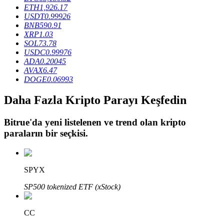
ETH
1,926.17
USDT
0.99926
BNB
590.91
BTR Kilitleme
XRP
1.03
SOL
73.78
BTR sahiplerine özel yatırımlar
USDC
0.99976
ADA
0.20045
AVAX
6.47
DOGE
0.06993
Daha Fazla Kripto Parayı Keşfedin
Bitrue
'da yeni listelenen ve trend olan kripto
paraların bir seçkisi.
Krediler
Kripto destekli borçlanma hizmeti
SPYX
SP500 tokenized ETF (xStock)
CC