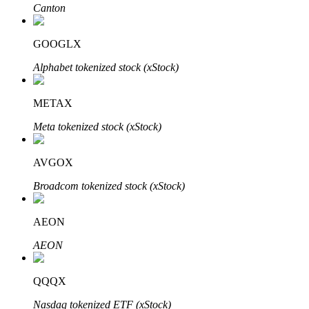
Canton
GOOGLX
Otomatik Yatırım
Alphabet tokenized stock (xStock)
Uzun vadeli kâr ve esnek çıkarlar elde edin
METAX
Meta tokenized stock (xStock)
AVGOX
Broadcom tokenized stock (xStock)
AEON
Stake Etmeyi Öğrenin
AEON
Pasif gelir kazanma hakkında bilgi edinin
Bitrue
AI
QQQX
Nasdaq tokenized ETF (xStock)