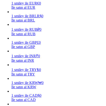
1
smiley
ile
EUR
€
0
İle satın al EUR
Kazan
1
smiley
ile
BRL
R$
0
İle satın al BRL
1
smiley
ile
RUB
₽
0
İle satın al RUB
1
smiley
ile
GBP
£
0
İle satın al GBP
1
smiley
ile
INR
₹
0
Power Piggy
İle satın al INR
Günlük rekabetçi ödüller kazanın
1
smiley
ile
TRY
₺
0
İle satın al TRY
1
smiley
ile
KRW
₩
0
İle satın al KRW
1
smiley
ile
CAD
$
0
İle satın al CAD