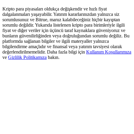
Deposit & Trade BTC to Share 25000 USDT prize pool!
Kripto para piyasaları oldukça değişkendir ve hızlı fiyat
dalgalanmaları yaşayabilir. Yatırım kararlarınızdan yalnızca siz
sorumlusunuz ve Bitrue, maruz kalabileceğiniz hiçbir kayıptan
sorumlu değildir. Yukarıda listelenen kripto para birimleriyle ilgili
Deposit CASHCAT & Win
fiyat ve diğer veriler için üçüncü taraf kaynaklara güveniyoruz ve
bunların güvenilirliğinden veya doğruluğundan sorumlu değiliz. Bu
Share 500000 CASHCAT prize pool
platformda sağlanan bilgiler ve ilgili materyaller yalnızca
bilgilendirme amaçlıdır ve finansal veya yatırım tavsiyesi olarak
değerlendirilmemelidir. Daha fazla bilgi için
Kullanım Koşullarımıza
ve
Gizlilik Politikamıza
bakın.
Exclusive for BitMart Users
Register & Trade to Win 500,000 USDT
Precious Metals Trading Carnival
Trade Gold & Silver · 33,333 USDT Bonus