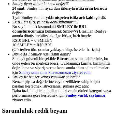
Smiley fiyatı zamanla nasıl değişti?
24 saat:
Smiley'nin fiyatı dün itibarıyla
istikrarını korudu
değişti.
1 yıl:
Smiley son bir yılda
nispeten istikrarlı kaldı
gördü.
SMILEY'i BRL'ye nasıl dönüştürebilirim?
Bu sayfanın üst kısmındaki
SMILEY ile BRL
Yönlendirme
dönüştürücümüzü
kullanarak Smiley'yi Brazilian Real'ye
anında dönüştürebilirsiniz. İşte birkaç hızlı örnek:
Arkadaşını davet et, nakit ödüller kazan
R$10 BRL = 0 SMILEY
10 SMILEY = R$0 BRL
BTC Welcome Rewards
(Gösterilen tüm oranlar yaklaşık olup, ücretler hariçtir.)
Bitrue'da 1 Smiley nasıl satın alınır?
Smiley'ı güvenli bir şekilde
Bitrue
'dan satın alabilirsiniz, bu
önde gelen bir merkezi borsa. Cüzdanınızı kurma, kimliğinizi
doğrulama ve sipariş verme konusunda adım adım talimatlar
için
Smiley satın alma kılavuzumuzu ziyaret edin
.
Smiley ile benzer kripto varlıklar nelerdir?
Benzer piyasa değerlerine veya özelliklere sahip kripto
paraları keşfetmek istiyorsanız, şunlara göz atın:
Daha fazla bilgi için, ilgili coinleri ve altcoinleri kategori veya
performansa göre keşfetmek için
Smiley varlık sayfamızı
ziyaret edin.
BTC Welcome Rewards
Sorumluluk reddi beyanı