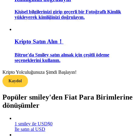
Kişisel bilgilerinizi girip geçerli bir Fotoğraflı Kimlik
Rehber
yükleyerek kimliğinizi doğrulayın.
Vadeli İşlemler Başlangıç Kılavuzu
Kripto Satın Alın！
Bitrue'da Smiley satın almak için çeşitli ödeme
seçeneklerini kullanın.
Kripto Yolculuğunuza Şimdi Başlayın!
Kaydol
Ticaret stratejileri
Popüler smiley'den Fiat Para Birimlerine
Nasıl kârlı kalabileceğinizi öğrenin
dönüşümler
1
smiley
ile
USD
$
0
İle satın al USD