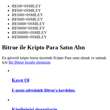
Kopya Tüccarı Olun
R$
100
=
0
SMILEY
R$
500
=
0
SMILEY
Kâr paylaşımı ve kopya ticaret komisyonlarının tadını çıkarın
R$
1000
=
0
SMILEY
R$
5000
=
0
SMILEY
R$
10000
=
0
SMILEY
R$
50000
=
0
SMILEY
R$
100000
=
0
SMILEY
R$
500000
=
0
SMILEY
Bitrue ile Kripto Para Satın Alın
En güvenli kripto borsa üzerinde Kripto Para satın almak ve satmak
Bilgi
için
Bir Bitrue hesabı oluşturun
.
Ticaret bilgileri vb. dahil olmak üzere büyük veri analizi.
Kayıt Ol
E-posta adresinizle Bitrue'a kaydolun.
Kimliginizi dogrulayin