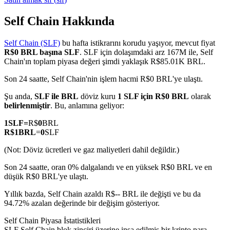
Self Chain Hakkında
Self Chain (SLF)
bu hafta istikrarını korudu yaşıyor, mevcut fiyat
COIN-M Vadeli İşlemleri
R$0 BRL başına SLF
. SLF için dolaşımdaki arz 167M ile, Self
Chain'ın toplam piyasa değeri şimdi yaklaşık R$85.01K BRL.
Kripto Para Vadeli İşlemleri
Son 24 saatte, Self Chain'nin işlem hacmi R$0 BRL'ye ulaştı.
Şu anda,
SLF ile BRL
döviz kuru
1 SLF için R$0 BRL
olarak
TradFi
belirlenmiştir
. Bu, anlamına geliyor:
Hisse senetleri, döviz, değerli metaller ve emtia türevleri
1
SLF
=
R$
0
BRL
R$
1
BRL
=
0
SLF
(Not: Döviz ücretleri ve gaz maliyetleri dahil değildir.)
Son 24 saatte, oran 0% dalgalandı ve en yüksek R$0 BRL ve en
düşük R$0 BRL'ye ulaştı.
Yıllık bazda, Self Chain azaldı R$-- BRL ile değişti ve bu da
94.72% azalan değerinde bir değişim gösteriyor.
Self Chain Piyasa İstatistikleri
USDC Vadeli İşlemleri
SLF Self Chain blok zinciri üzerine inşa edilmiş bir kripto para