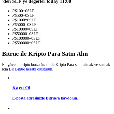
'den SLF'ye değerler today 11:00
Kopya Tüccarı Olun
R$
100
=
0
SLF
Kâr paylaşımı ve kopya ticaret komisyonlarının tadını çıkarın
R$
500
=
0
SLF
R$
1000
=
0
SLF
R$
5000
=
0
SLF
R$
10000
=
0
SLF
R$
50000
=
0
SLF
R$
100000
=
0
SLF
R$
500000
=
0
SLF
Bitrue ile Kripto Para Satın Alın
Bilgi
En güvenli kripto borsa üzerinde Kripto Para satın almak ve satmak
için
Bir Bitrue hesabı oluşturun
.
Ticaret bilgileri vb. dahil olmak üzere büyük veri analizi.
Kayıt Ol
E-posta adresinizle Bitrue'a kaydolun.