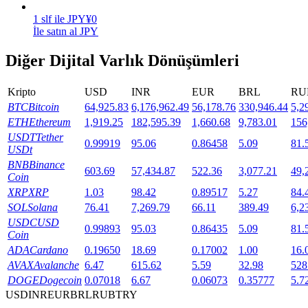
1
slf
ile
JPY
¥
0
Staking
İle satın al JPY
Yüksek getiri ve anında erişim
Diğer Dijital Varlık Dönüşümleri
Kripto
USD
INR
EUR
BRL
RU
BTC
Bitcoin
64,925.83
6,176,962.49
56,178.76
330,946.44
5,2
ETH
Ethereum
1,919.25
182,595.39
1,660.68
9,783.01
156
USDT
Tether
0.99919
95.06
0.86458
5.09
81.
USDt
BNB
Binance
603.69
57,434.87
522.36
3,077.21
49,
Coin
Launchpool
XRP
XRP
1.03
98.42
0.89517
5.27
84.
SOL
Solana
76.41
7,269.79
66.11
389.49
6,2
Popüler token'lar kazanmak için esnek staking
USDC
USD
0.99893
95.03
0.86435
5.09
81.
Coin
ADA
Cardano
0.19650
18.69
0.17002
1.00
16.
AVAX
Avalanche
6.47
615.62
5.59
32.98
528
DOGE
Dogecoin
0.07018
6.67
0.06073
0.35777
5.7
USD
INR
EUR
BRL
RUB
TRY