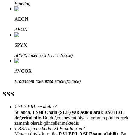
Pipedog
AEON
AEON
Bitrue Ortakları
SPYX
SP500 tokenized ETF (xStock)
AVGOX
Broadcom tokenized stock (xStock)
SSS
Bitrue İş Ortağı
1 SLF BRL ne kadar?
Kullanıcı başına %65'e kadar komisyon!
Şu anda,
1 Self Chain (SLF) yaklaşık olarak R$0 BRL
değerindedir.
Bu değer, mevcut piyasa oranına göre gerçek
zamanlı olarak güncellenmektedir.
1 BRL için ne kadar SLF alabilirim?
Mevcut döviz kuru ile,
R$1 BRL 0 SLF satın alabilir.
Bu