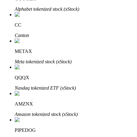
Alphabet tokenized stock (xStock)
CC
Otomatik Yatırım
Canton
Uzun vadeli kâr ve esnek çıkarlar elde edin
METAX
Meta tokenized stock (xStock)
QQQX
Nasdaq tokenized ETF (xStock)
Stake Etmeyi Öğrenin
AMZNX
Pasif gelir kazanma hakkında bilgi edinin
Amazon tokenized stock (xStock)
Bitrue
AI
PIPEDOG