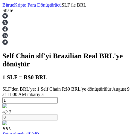
Bitrue
Kripto Para Dönüştürücü
SLF
ile
BRL
Share
Vadeli İşlemler
Self Chain
slf
'yi Brazilian Real
BRL
'ye
dönüştür
1 SLF = R$0 BRL
SLF'den BRL'ye: 1 Self Chain R$0 BRL'ye dönüştürülür August 9
USDT Vadeli İşlemleri
at 11:00 AM itibarıyla
Teminat olarak USDT kullanan vadeli işlemler
slf
slf
BRL
Satın almak
slf
(
slf
)