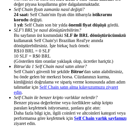
değer piyasa koşullarına göre dalgalanmaktadır.
Self Chain fiyatı zamanla nasıl değişti?
24 saat:
Self Chain'nin fiyatı dün itibarıyla
istikrarını
korudu
değişti.
1 yıl:
Self Chain son bir yılda
önemli fiyat düşüşü
gördü.
SLF'i BRL'ye nasıl dönüştürebilirim?
Yönlendirme
Bu sayfanın üst kısmındaki
SLF ile BRL dönüştürücümüzü
kullanarak Self Chain'yi Brazilian Real'ye anında
Arkadaşını davet et, nakit ödüller kazan
dönüştürebilirsiniz. İşte birkaç hızlı örnek:
R$10 BRL = 0 SLF
BTC Welcome Rewards
10 SLF = R$0 BRL
(Gösterilen tüm oranlar yaklaşık olup, ücretler hariçtir.)
Bitrue'da 1 Self Chain nasıl satın alınır?
Self Chain'ı güvenli bir şekilde
Bitrue
'dan satın alabilirsiniz,
bu önde gelen bir merkezi borsa. Cüzdanınızı kurma,
kimliğinizi doğrulama ve sipariş verme konusunda adım adım
talimatlar için
Self Chain satın alma kılavuzumuzu ziyaret
edin
.
Self Chain ile benzer kripto varlıklar nelerdir?
Benzer piyasa değerlerine veya özelliklere sahip kripto
paraları keşfetmek istiyorsanız, şunlara göz atın:
Daha fazla bilgi için, ilgili coinleri ve altcoinleri kategori veya
performansa göre keşfetmek için
Self Chain varlık sayfamızı
BTC Welcome Rewards
ziyaret edin.