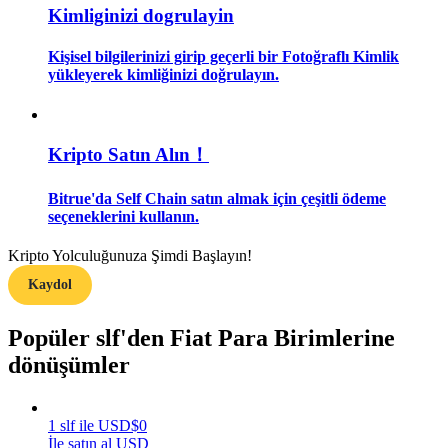
Kimliginizi dogrulayin
Rehber
Kişisel bilgilerinizi girip geçerli bir Fotoğraflı Kimlik
yükleyerek kimliğinizi doğrulayın.
Vadeli İşlemler Başlangıç Kılavuzu
Kripto Satın Alın！
Bitrue'da Self Chain satın almak için çeşitli ödeme
seçeneklerini kullanın.
Kripto Yolculuğunuza Şimdi Başlayın!
Ticaret stratejileri
Kaydol
Nasıl kârlı kalabileceğinizi öğrenin
Popüler slf'den Fiat Para Birimlerine
dönüşümler
1
slf
ile
USD
$
0
İle satın al USD