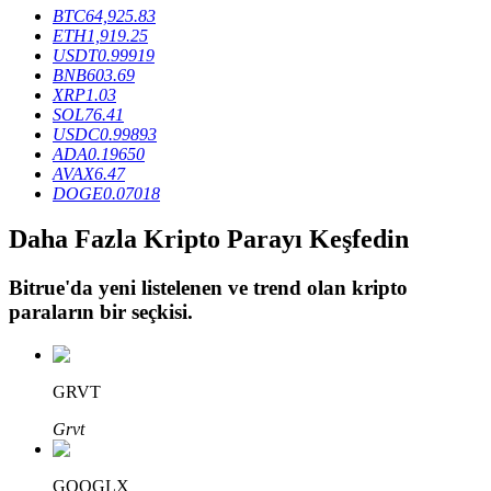
BTC
64,925.83
ETH
1,919.25
USDT
0.99919
BTR Kilitleme
BNB
603.69
XRP
1.03
BTR sahiplerine özel yatırımlar
SOL
76.41
USDC
0.99893
ADA
0.19650
AVAX
6.47
DOGE
0.07018
Daha Fazla Kripto Parayı Keşfedin
Bitrue
'da yeni listelenen ve trend olan kripto
paraların bir seçkisi.
Krediler
Kripto destekli borçlanma hizmeti
GRVT
Grvt
GOOGLX