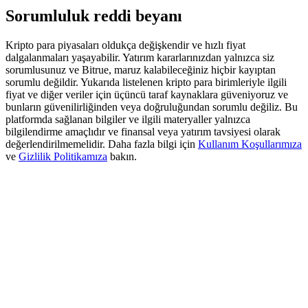
Deposit & Trade BTC to Share 25000 USDT prize pool!
Sorumluluk reddi beyanı
Kripto para piyasaları oldukça değişkendir ve hızlı fiyat
dalgalanmaları yaşayabilir. Yatırım kararlarınızdan yalnızca siz
Deposit CASHCAT & Win
sorumlusunuz ve Bitrue, maruz kalabileceğiniz hiçbir kayıptan
sorumlu değildir. Yukarıda listelenen kripto para birimleriyle ilgili
Share 500000 CASHCAT prize pool
fiyat ve diğer veriler için üçüncü taraf kaynaklara güveniyoruz ve
bunların güvenilirliğinden veya doğruluğundan sorumlu değiliz. Bu
platformda sağlanan bilgiler ve ilgili materyaller yalnızca
bilgilendirme amaçlıdır ve finansal veya yatırım tavsiyesi olarak
değerlendirilmemelidir. Daha fazla bilgi için
Kullanım Koşullarımıza
Exclusive for BitMart Users
ve
Gizlilik Politikamıza
bakın.
Register & Trade to Win 500,000 USDT
Precious Metals Trading Carnival
Trade Gold & Silver · 33,333 USDT Bonus