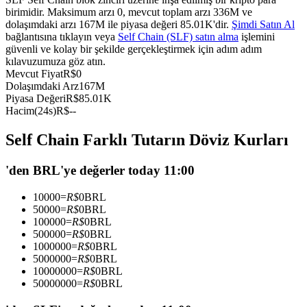
birimidir. Maksimum arzı 0, mevcut toplam arzı 336M ve
USDC'yi teminat olarak kullanan vadeli işlemler
dolaşımdaki arzı 167M ile piyasa değeri 85.01K'dir.
Şimdi Satın Al
bağlantısına tıklayın veya
Self Chain (SLF) satın alma
işlemini
güvenli ve kolay bir şekilde gerçekleştirmek için adım adım
kılavuzumuza göz atın.
Mevcut Fiyat
R$
0
Dolaşımdaki Arz
167M
Piyasa Değeri
R$
85.01K
Hacim(24s)
R$
--
Self Chain Farklı Tutarın Döviz Kurları
Kopya Ticaret
'den BRL'ye değerler today 11:00
En iyi traderlarla güçlerinizi birleştirin
10000
=
R$
0
BRL
50000
=
R$
0
BRL
100000
=
R$
0
BRL
500000
=
R$
0
BRL
1000000
=
R$
0
BRL
5000000
=
R$
0
BRL
10000000
=
R$
0
BRL
50000000
=
R$
0
BRL