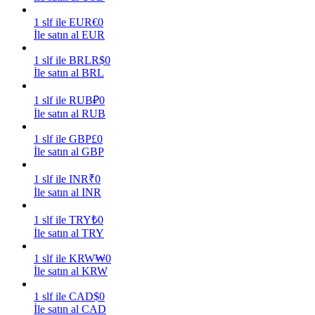
1
slf
ile
EUR
€
0
Kazan
İle satın al EUR
1
slf
ile
BRL
R$
0
İle satın al BRL
1
slf
ile
RUB
₽
0
İle satın al RUB
1
slf
ile
GBP
£
0
İle satın al GBP
Power Piggy
1
slf
ile
INR
₹
0
İle satın al INR
Günlük rekabetçi ödüller kazanın
1
slf
ile
TRY
₺
0
İle satın al TRY
1
slf
ile
KRW
₩
0
İle satın al KRW
1
slf
ile
CAD
$
0
İle satın al CAD