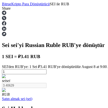
Bitrue
Kripto Para Dönüştürücü
SEI
ile
RUB
Share
Vadeli İşlemler
Sei
sei
'yi Russian Ruble
RUB
'ye dönüştür
1 SEI = ₽3.41 RUB
SEI'den RUB'ye: 1 Sei ₽3.41 RUB'ye dönüştürülür August 8 at 9:00 
USDT Vadeli İşlemleri
sei
sei
Teminat olarak USDT kullanan vadeli işlemler
RUB
Satın almak
sei
(
sei
)