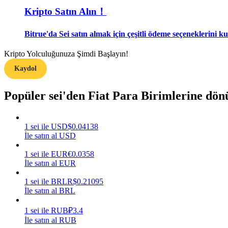
Kripto Satın Alın！
Rehber
Bitrue'da Sei satın almak için çeşitli ödeme seçeneklerini ku
Vadeli İşlemler Başlangıç Kılavuzu
Kripto Yolculuğunuza Şimdi Başlayın!
Kaydol
Popüler sei'den Fiat Para Birimlerine dö
1
sei
ile
USD
$
0.04138
İle satın al USD
Ticaret stratejileri
1
sei
ile
EUR
€
0.0358
Nasıl kârlı kalabileceğinizi öğrenin
İle satın al EUR
1
sei
ile
BRL
R$
0.21095
İle satın al BRL
1
sei
ile
RUB
₽
3.4
İle satın al RUB