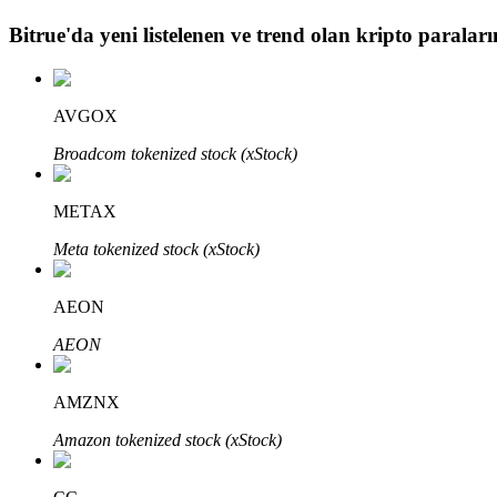
Bitrue
'da yeni listelenen ve trend olan kripto paraların
BTR Kilitleme
BTR sahiplerine özel yatırımlar
AVGOX
Broadcom tokenized stock (xStock)
METAX
Meta tokenized stock (xStock)
AEON
Krediler
AEON
Kripto destekli borçlanma hizmeti
AMZNX
Amazon tokenized stock (xStock)