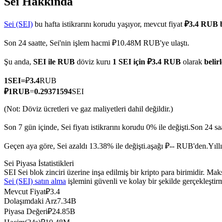
Sei Hakkında
Sei (SEI)
bu hafta istikrarını korudu yaşıyor, mevcut fiyat
₽3.4 RUB 
Son 24 saatte, Sei'nin işlem hacmi ₽10.48M RUB'ye ulaştı.
COIN-M Vadeli İşlemleri
Şu anda,
SEI ile RUB
döviz kuru
1 SEI için ₽3.4 RUB
olarak
belir
Kripto Para Vadeli İşlemleri
1
SEI
=
₽
3.4
RUB
₽
1
RUB
=
0.29371594
SEI
TradFi
(Not: Döviz ücretleri ve gaz maliyetleri dahil değildir.)
Hisse senetleri, döviz, değerli metaller ve emtia türevleri
Son 7 gün içinde, Sei fiyatı istikrarını korudu 0% ile değişti.
Son 24 sa
Geçen aya göre, Sei azaldı 13.38% ile değişti.aşağı ₽-- RUB'den.
Yıll
Sei Piyasa İstatistikleri
SEI Sei blok zinciri üzerine inşa edilmiş bir kripto para birimidir. 
Sei (SEI) satın alma
işlemini güvenli ve kolay bir şekilde gerçekleşti
Mevcut Fiyat
₽
3.4
Dolaşımdaki Arz
7.34B
Piyasa Değeri
₽
24.85B
USDC Vadeli İşlemleri