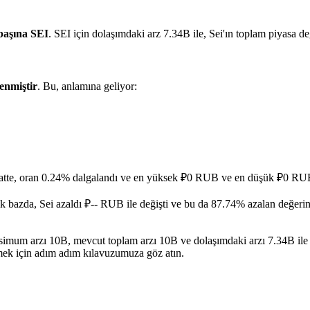
başına SEI
. SEI için dolaşımdaki arz 7.34B ile, Sei'ın toplam piyasa
lenmiştir
. Bu, anlamına geliyor:
atte, oran 0.24% dalgalandı ve en yüksek ₽0 RUB ve en düşük ₽0 RUB'
ık bazda, Sei azaldı ₽-- RUB ile değişti ve bu da 87.74% azalan değerin
Maksimum arzı 10B, mevcut toplam arzı 10B ve dolaşımdaki arzı 7.34B ile
rmek için adım adım kılavuzumuza göz atın.