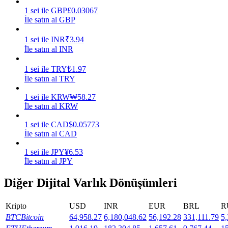
1
sei
ile
GBP
£
0.03067
Kazan
İle satın al GBP
1
sei
ile
INR
₹
3.94
İle satın al INR
1
sei
ile
TRY
₺
1.97
İle satın al TRY
1
sei
ile
KRW
₩
58.27
İle satın al KRW
1
sei
ile
CAD
$
0.05773
Power Piggy
İle satın al CAD
Günlük rekabetçi ödüller kazanın
1
sei
ile
JPY
¥
6.53
İle satın al JPY
Diğer Dijital Varlık Dönüşümleri
Kripto
USD
INR
EUR
BRL
R
BTC
Bitcoin
64,958.27
6,180,048.62
56,192.28
331,111.79
5,