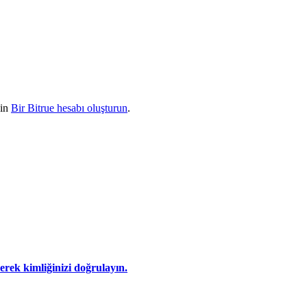
çin
Bir Bitrue hesabı oluşturun
.
eyerek kimliğinizi doğrulayın.