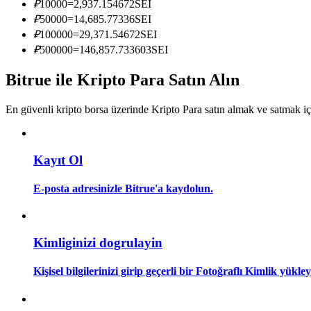
₽
10000
=
2,937.154672
SEI
Kopya Tüccarı Olun
₽
50000
=
14,685.77336
SEI
Kâr paylaşımı ve kopya ticaret komisyonlarının tadını çıkarın
₽
100000
=
29,371.54672
SEI
₽
500000
=
146,857.733603
SEI
Bitrue ile Kripto Para Satın Alın
En güvenli kripto borsa üzerinde Kripto Para satın almak ve satmak i
Kayıt Ol
Bilgi
E-posta adresinizle Bitrue'a kaydolun.
Ticaret bilgileri vb. dahil olmak üzere büyük veri analizi.
Kimliginizi dogrulayin
Kişisel bilgilerinizi girip geçerli bir Fotoğraflı Kimlik yükl