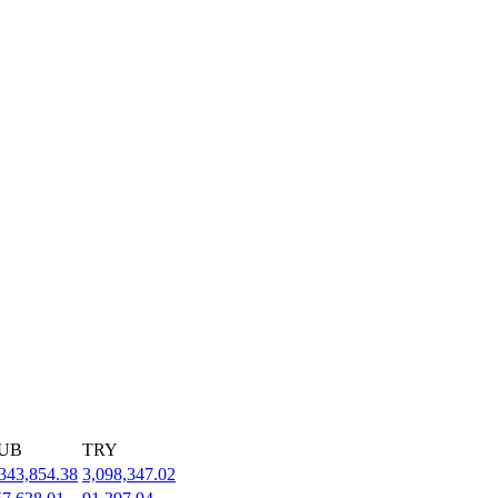
UB
TRY
343,854.38
3,098,347.02