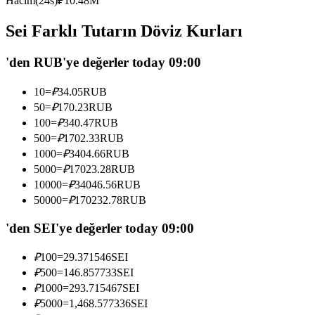
Hacim(24s)
₽
10.48M
USDC'yi teminat olarak kullanan vadeli işlemler
Sei Farklı Tutarın Döviz Kurları
'den RUB'ye değerler today 09:00
10
=
₽
34.05
RUB
50
=
₽
170.23
RUB
100
=
₽
340.47
RUB
500
=
₽
1702.33
RUB
1000
=
₽
3404.66
RUB
Kopya Ticaret
5000
=
₽
17023.28
RUB
En iyi traderlarla güçlerinizi birleştirin
10000
=
₽
34046.56
RUB
50000
=
₽
170232.78
RUB
'den SEI'ye değerler today 09:00
₽
100
=
29.371546
SEI
₽
500
=
146.857733
SEI
₽
1000
=
293.715467
SEI
₽
5000
=
1,468.577336
SEI