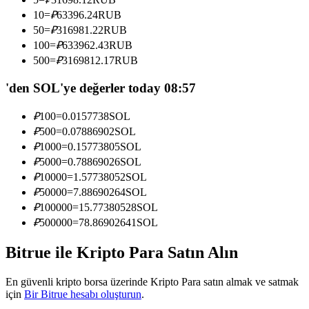
Kopya Tüccarı Olun
10
=
₽
63396.24
RUB
50
=
₽
316981.22
RUB
Kâr paylaşımı ve kopya ticaret komisyonlarının tadını çıkarın
100
=
₽
633962.43
RUB
500
=
₽
3169812.17
RUB
'den SOL'ye değerler today 08:57
₽
100
=
0.0157738
SOL
₽
500
=
0.07886902
SOL
₽
1000
=
0.15773805
SOL
₽
5000
=
0.78869026
SOL
Bilgi
₽
10000
=
1.57738052
SOL
₽
50000
=
7.88690264
SOL
Ticaret bilgileri vb. dahil olmak üzere büyük veri analizi.
₽
100000
=
15.77380528
SOL
₽
500000
=
78.86902641
SOL
Bitrue ile Kripto Para Satın Alın
En güvenli kripto borsa üzerinde Kripto Para satın almak ve satmak
için
Bir Bitrue hesabı oluşturun
.