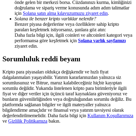
önde gelen bir merkezi borsa. Cüzdanınızı kurma, kimliğinizi
Deposit & Trade BTC to Share 25000 USDT prize pool!
doğrulama ve sipariş verme konusunda adım adım talimatlar
için
Solana satın alma kılavuzumuzu ziyaret edin
.
Solana ile benzer kripto varlıklar nelerdir?
Benzer piyasa değerlerine veya özelliklere sahip kripto
Deposit CASHCAT & Win
paraları keşfetmek istiyorsanız, şunlara göz atın:
Daha fazla bilgi için, ilgili coinleri ve altcoinleri kategori veya
Share 500000 CASHCAT prize pool
performansa göre keşfetmek için
Solana varlık sayfamızı
ziyaret edin.
Sorumluluk reddi beyanı
Exclusive for BitMart Users
Kripto para piyasaları oldukça değişkendir ve hızlı fiyat
Register & Trade to Win 500,000 USDT
dalgalanmaları yaşayabilir. Yatırım kararlarınızdan yalnızca siz
sorumlusunuz ve Bitrue, maruz kalabileceğiniz hiçbir kayıptan
sorumlu değildir. Yukarıda listelenen kripto para birimleriyle ilgili
fiyat ve diğer veriler için üçüncü taraf kaynaklara güveniyoruz ve
bunların güvenilirliğinden veya doğruluğundan sorumlu değiliz. Bu
Precious Metals Trading Carnival
platformda sağlanan bilgiler ve ilgili materyaller yalnızca
bilgilendirme amaçlıdır ve finansal veya yatırım tavsiyesi olarak
Trade Gold & Silver · 33,333 USDT Bonus
değerlendirilmemelidir. Daha fazla bilgi için
Kullanım Koşullarımıza
ve
Gizlilik Politikamıza
bakın.