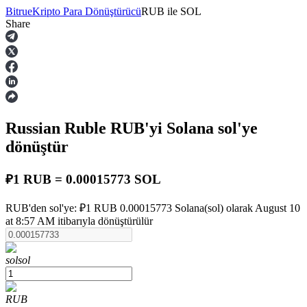
Bitrue
Kripto Para Dönüştürücü
RUB
ile
SOL
Share
Vadeli İşlemler
Russian Ruble
RUB
'yi Solana
sol
'ye
dönüştür
₽1 RUB = 0.00015773 SOL
USDT Vadeli İşlemleri
RUB'den sol'ye: ₽1 RUB 0.00015773 Solana(sol) olarak August 10
at 8:57 AM itibarıyla dönüştürülür
Teminat olarak USDT kullanan vadeli işlemler
sol
sol
RUB