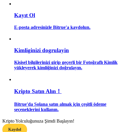
Rehber
Kayıt Ol
Vadeli İşlemler Başlangıç Kılavuzu
E-posta adresinizle Bitrue'a kaydolun.
Kimliginizi dogrulayin
Kişisel bilgilerinizi girip geçerli bir Fotoğraflı Kimlik
yükleyerek kimliğinizi doğrulayın.
Ticaret stratejileri
Kripto Satın Alın！
Nasıl kârlı kalabileceğinizi öğrenin
Bitrue'da Solana satın almak için çeşitli ödeme
seçeneklerini kullanın.
Kripto Yolculuğunuza Şimdi Başlayın!
Kaydol