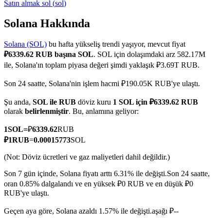
Satın almak
sol
(
sol
)
Solana Hakkında
Solana (SOL)
bu hafta yükseliş trendi yaşıyor, mevcut fiyat
COIN-M Vadeli İşlemleri
₽6339.62 RUB başına SOL
. SOL için dolaşımdaki arz 582.17M
Kripto Para Vadeli İşlemleri
ile, Solana'ın toplam piyasa değeri şimdi yaklaşık ₽3.69T RUB.
Son 24 saatte, Solana'nin işlem hacmi ₽190.05K RUB'ye ulaştı.
TradFi
Şu anda,
SOL ile RUB
döviz kuru
1 SOL için ₽6339.62 RUB
olarak
belirlenmiştir
. Bu, anlamına geliyor:
Hisse senetleri, döviz, değerli metaller ve emtia türevleri
1
SOL
=
₽
6339.62
RUB
₽
1
RUB
=
0.00015773
SOL
(Not: Döviz ücretleri ve gaz maliyetleri dahil değildir.)
Son 7 gün içinde, Solana fiyatı arttı 6.31% ile değişti.
Son 24 saatte,
oran 0.85% dalgalandı ve en yüksek ₽0 RUB ve en düşük ₽0
RUB'ye ulaştı.
Geçen aya göre, Solana azaldı 1.57% ile değişti.aşağı ₽--
USDC Vadeli İşlemleri