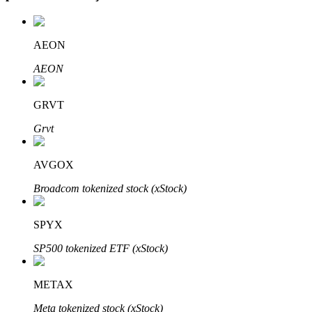
AEON
Otomatik Yatırım
AEON
Uzun vadeli kâr ve esnek çıkarlar elde edin
GRVT
Grvt
AVGOX
Broadcom tokenized stock (xStock)
SPYX
Stake Etmeyi Öğrenin
SP500 tokenized ETF (xStock)
Pasif gelir kazanma hakkında bilgi edinin
Bitrue
AI
METAX
Meta tokenized stock (xStock)