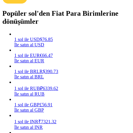
Kazan
Popüler sol'den Fiat Para Birimlerine
dönüşümler
1
sol
ile
USD
$
76.85
İle satın al USD
1
sol
ile
EUR
€
66.47
İle satın al EUR
1
sol
ile
BRL
R$
390.73
Power Piggy
İle satın al BRL
Günlük rekabetçi ödüller kazanın
1
sol
ile
RUB
₽
6339.62
İle satın al RUB
1
sol
ile
GBP
£
56.91
İle satın al GBP
1
sol
ile
INR
₹
7321.32
İle satın al INR