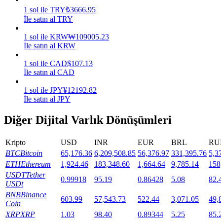
1
sol
ile
TRY
₺
3666.95
Staking
İle satın al TRY
Yüksek getiri ve anında erişim
1
sol
ile
KRW
₩
109005.23
İle satın al KRW
1
sol
ile
CAD
$
107.13
İle satın al CAD
1
sol
ile
JPY
¥
12192.82
İle satın al JPY
Diğer Dijital Varlık Dönüşümleri
Launchpool
Kripto
USD
INR
EUR
BRL
RU
Popüler token'lar kazanmak için esnek staking
BTC
Bitcoin
65,176.36
6,209,508.85
56,376.97
331,395.76
5,3
ETH
Ethereum
1,924.46
183,348.60
1,664.64
9,785.14
158
USDT
Tether
0.99918
95.19
0.86428
5.08
82.
USDt
BNB
Binance
603.99
57,543.73
522.44
3,071.05
49,
Coin
XRP
XRP
1.03
98.40
0.89344
5.25
85.