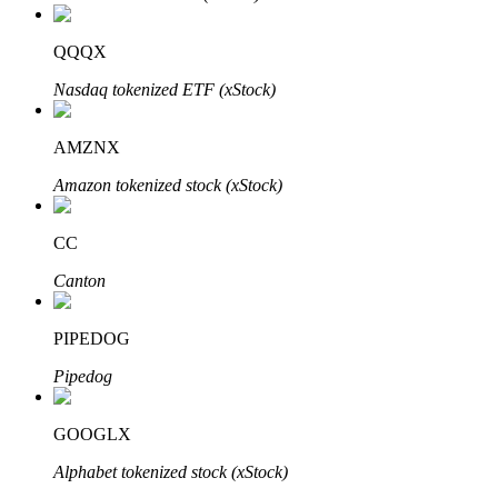
QQQX
Nasdaq tokenized ETF (xStock)
Bitrue Ortakları
AMZNX
Amazon tokenized stock (xStock)
CC
Canton
PIPEDOG
Bitrue İş Ortağı
Pipedog
Kullanıcı başına %65'e kadar komisyon!
GOOGLX
Alphabet tokenized stock (xStock)