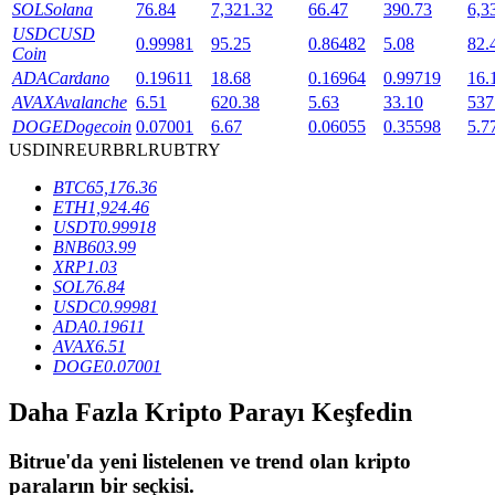
SOL
Solana
76.84
7,321.32
66.47
390.73
6,3
USDC
USD
0.99981
95.25
0.86482
5.08
82.
Coin
BTR Kilitleme
ADA
Cardano
0.19611
18.68
0.16964
0.99719
16.
AVAX
Avalanche
6.51
620.38
5.63
33.10
537
BTR sahiplerine özel yatırımlar
DOGE
Dogecoin
0.07001
6.67
0.06055
0.35598
5.7
USD
INR
EUR
BRL
RUB
TRY
BTC
65,176.36
ETH
1,924.46
USDT
0.99918
BNB
603.99
XRP
1.03
SOL
76.84
USDC
0.99981
ADA
0.19611
Krediler
AVAX
6.51
DOGE
0.07001
Kripto destekli borçlanma hizmeti
Daha Fazla Kripto Parayı Keşfedin
Bitrue
'da yeni listelenen ve trend olan kripto
paraların bir seçkisi.