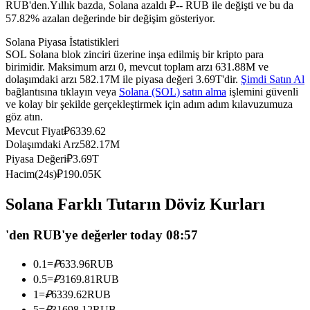
RUB'den.
Yıllık bazda, Solana azaldı ₽-- RUB ile değişti ve bu da
USDC'yi teminat olarak kullanan vadeli işlemler
57.82% azalan değerinde bir değişim gösteriyor.
Solana Piyasa İstatistikleri
SOL Solana blok zinciri üzerine inşa edilmiş bir kripto para
birimidir. Maksimum arzı 0, mevcut toplam arzı 631.88M ve
dolaşımdaki arzı 582.17M ile piyasa değeri 3.69T'dir.
Şimdi Satın Al
bağlantısına tıklayın veya
Solana (SOL) satın alma
işlemini güvenli
ve kolay bir şekilde gerçekleştirmek için adım adım kılavuzumuza
göz atın.
Mevcut Fiyat
₽
6339.62
Dolaşımdaki Arz
582.17M
Kopya Ticaret
Piyasa Değeri
₽
3.69T
Hacim(24s)
₽
190.05K
En iyi traderlarla güçlerinizi birleştirin
Solana Farklı Tutarın Döviz Kurları
'den RUB'ye değerler today 08:57
0.1
=
₽
633.96
RUB
0.5
=
₽
3169.81
RUB
1
=
₽
6339.62
RUB
5
=
₽
31698.12
RUB