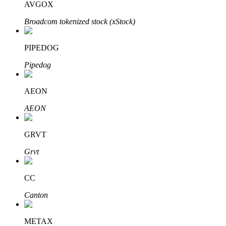
AVGOX
Broadcom tokenized stock (xStock)
Otomatik Yatırım
PIPEDOG
Uzun vadeli kâr ve esnek çıkarlar elde edin
Pipedog
AEON
AEON
GRVT
Grvt
Stake Etmeyi Öğrenin
CC
Pasif gelir kazanma hakkında bilgi edinin
Canton
Bitrue
AI
METAX