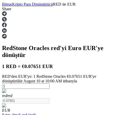
Bitrue
Kripto Para Dönüştürücü
RED
ile
EUR
Share
Vadeli İşlemler
RedStone Oracles
red
'yi Euro
EUR
'ye
dönüştür
1 RED = €0.07651 EUR
RED'den EUR'ye: 1 RedStone Oracles €0.07651 EUR'ye
USDT Vadeli İşlemleri
dönüştürülür August 10 at 10:00 AM itibarıyla
Teminat olarak USDT kullanan vadeli işlemler
red
red
EUR
Satın almak
red
(
red
)