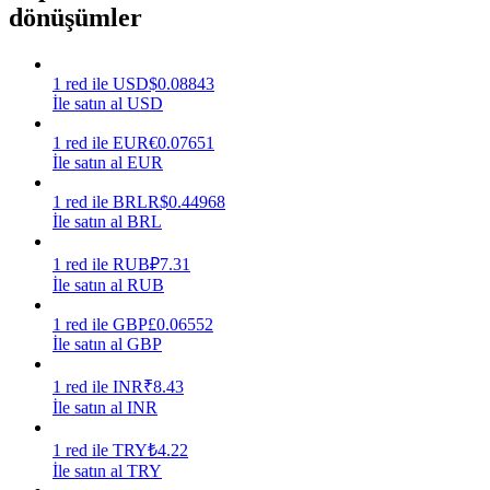
dönüşümler
Kazan
1
red
ile
USD
$
0.08843
İle satın al USD
1
red
ile
EUR
€
0.07651
İle satın al EUR
1
red
ile
BRL
R$
0.44968
İle satın al BRL
1
red
ile
RUB
₽
7.31
Power Piggy
İle satın al RUB
Günlük rekabetçi ödüller kazanın
1
red
ile
GBP
£
0.06552
İle satın al GBP
1
red
ile
INR
₹
8.43
İle satın al INR
1
red
ile
TRY
₺
4.22
İle satın al TRY