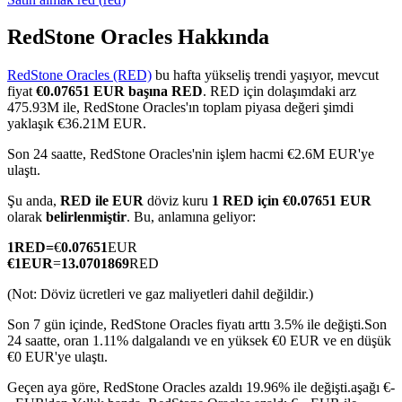
RedStone Oracles Hakkında
RedStone Oracles (RED)
bu hafta yükseliş trendi yaşıyor, mevcut
COIN-M Vadeli İşlemleri
fiyat
€0.07651 EUR başına RED
. RED için dolaşımdaki arz
475.93M ile, RedStone Oracles'ın toplam piyasa değeri şimdi
Kripto Para Vadeli İşlemleri
yaklaşık €36.21M EUR.
Son 24 saatte, RedStone Oracles'nin işlem hacmi €2.6M EUR'ye
ulaştı.
TradFi
Şu anda,
RED ile EUR
döviz kuru
1 RED için €0.07651 EUR
Hisse senetleri, döviz, değerli metaller ve emtia türevleri
olarak
belirlenmiştir
. Bu, anlamına geliyor:
1
RED
=
€
0.07651
EUR
€
1
EUR
=
13.0701869
RED
(Not: Döviz ücretleri ve gaz maliyetleri dahil değildir.)
Son 7 gün içinde, RedStone Oracles fiyatı arttı 3.5% ile değişti.
Son
24 saatte, oran 1.11% dalgalandı ve en yüksek €0 EUR ve en düşük
€0 EUR'ye ulaştı.
Geçen aya göre, RedStone Oracles azaldı 19.96% ile değişti.aşağı €-
USDC Vadeli İşlemleri