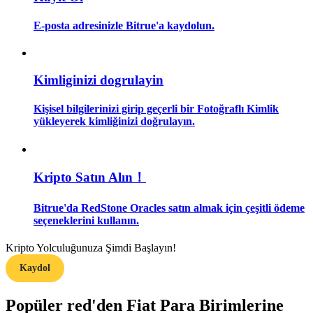
E-posta adresinizle Bitrue'a kaydolun.
Rehber
Vadeli İşlemler Başlangıç Kılavuzu
Kimliginizi dogrulayin
Kişisel bilgilerinizi girip geçerli bir Fotoğraflı Kimlik
yükleyerek kimliğinizi doğrulayın.
Kripto Satın Alın！
Ticaret stratejileri
Bitrue'da RedStone Oracles satın almak için çeşitli ödeme
seçeneklerini kullanın.
Nasıl kârlı kalabileceğinizi öğrenin
Kripto Yolculuğunuza Şimdi Başlayın!
Kaydol
Popüler red'den Fiat Para Birimlerine