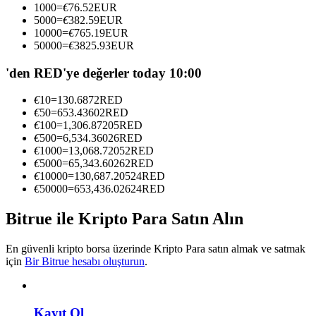
1000
=
€
76.52
EUR
Kopya Tüccarı Olun
5000
=
€
382.59
EUR
10000
=
€
765.19
EUR
Kâr paylaşımı ve kopya ticaret komisyonlarının tadını çıkarın
50000
=
€
3825.93
EUR
'den RED'ye değerler today 10:00
€
10
=
130.6872
RED
€
50
=
653.43602
RED
€
100
=
1,306.87205
RED
€
500
=
6,534.36026
RED
€
1000
=
13,068.72052
RED
€
5000
=
65,343.60262
RED
€
10000
=
130,687.20524
RED
Bilgi
€
50000
=
653,436.02624
RED
Ticaret bilgileri vb. dahil olmak üzere büyük veri analizi.
Bitrue ile Kripto Para Satın Alın
En güvenli kripto borsa üzerinde Kripto Para satın almak ve satmak
için
Bir Bitrue hesabı oluşturun
.
Kayıt Ol