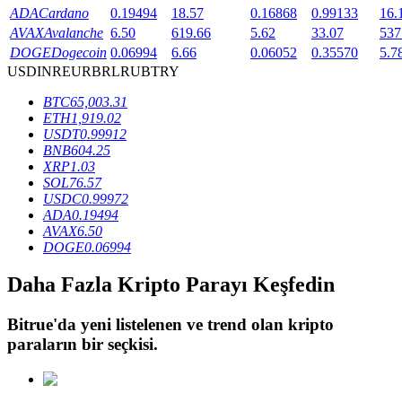
ADA
Cardano
0.19494
18.57
0.16868
0.99133
16.
AVAX
Avalanche
6.50
619.66
5.62
33.07
537
DOGE
Dogecoin
0.06994
6.66
0.06052
0.35570
5.7
BTR Kilitleme
USD
INR
EUR
BRL
RUB
TRY
BTR sahiplerine özel yatırımlar
BTC
65,003.31
ETH
1,919.02
USDT
0.99912
BNB
604.25
XRP
1.03
SOL
76.57
USDC
0.99972
ADA
0.19494
AVAX
6.50
DOGE
0.06994
Krediler
Daha Fazla Kripto Parayı Keşfedin
Kripto destekli borçlanma hizmeti
Bitrue
'da yeni listelenen ve trend olan kripto
paraların bir seçkisi.