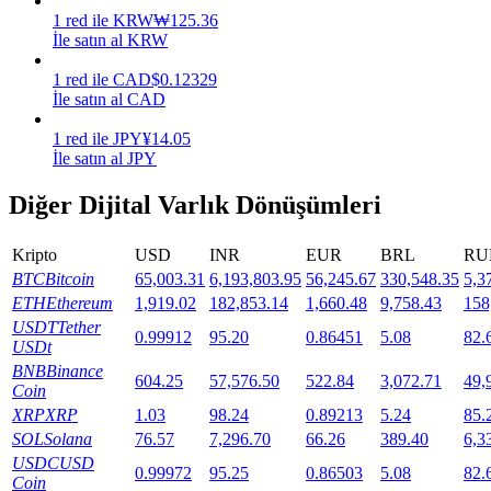
1
red
ile
KRW
₩
125.36
Staking
İle satın al KRW
Yüksek getiri ve anında erişim
1
red
ile
CAD
$
0.12329
İle satın al CAD
1
red
ile
JPY
¥
14.05
İle satın al JPY
Diğer Dijital Varlık Dönüşümleri
Kripto
USD
INR
EUR
BRL
RU
BTC
Bitcoin
65,003.31
6,193,803.95
56,245.67
330,548.35
5,3
Launchpool
ETH
Ethereum
1,919.02
182,853.14
1,660.48
9,758.43
158
USDT
Tether
0.99912
95.20
0.86451
5.08
82.
Popüler token'lar kazanmak için esnek staking
USDt
BNB
Binance
604.25
57,576.50
522.84
3,072.71
49,
Coin
XRP
XRP
1.03
98.24
0.89213
5.24
85.
SOL
Solana
76.57
7,296.70
66.26
389.40
6,3
USDC
USD
0.99972
95.25
0.86503
5.08
82.
Coin