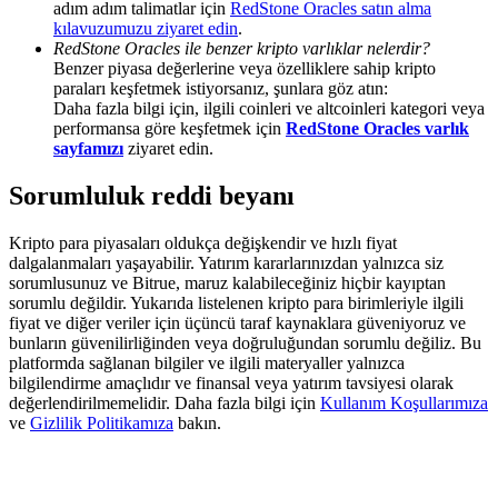
adım adım talimatlar için
RedStone Oracles satın alma
Deposit & Trade BTC to Share 25000 USDT prize pool!
kılavuzumuzu ziyaret edin
.
RedStone Oracles ile benzer kripto varlıklar nelerdir?
Benzer piyasa değerlerine veya özelliklere sahip kripto
paraları keşfetmek istiyorsanız, şunlara göz atın:
Deposit CASHCAT & Win
Daha fazla bilgi için, ilgili coinleri ve altcoinleri kategori veya
performansa göre keşfetmek için
RedStone Oracles varlık
Share 500000 CASHCAT prize pool
sayfamızı
ziyaret edin.
Sorumluluk reddi beyanı
Exclusive for BitMart Users
Kripto para piyasaları oldukça değişkendir ve hızlı fiyat
dalgalanmaları yaşayabilir. Yatırım kararlarınızdan yalnızca siz
Register & Trade to Win 500,000 USDT
sorumlusunuz ve Bitrue, maruz kalabileceğiniz hiçbir kayıptan
sorumlu değildir. Yukarıda listelenen kripto para birimleriyle ilgili
fiyat ve diğer veriler için üçüncü taraf kaynaklara güveniyoruz ve
bunların güvenilirliğinden veya doğruluğundan sorumlu değiliz. Bu
platformda sağlanan bilgiler ve ilgili materyaller yalnızca
Precious Metals Trading Carnival
bilgilendirme amaçlıdır ve finansal veya yatırım tavsiyesi olarak
değerlendirilmemelidir. Daha fazla bilgi için
Kullanım Koşullarımıza
Trade Gold & Silver · 33,333 USDT Bonus
ve
Gizlilik Politikamıza
bakın.