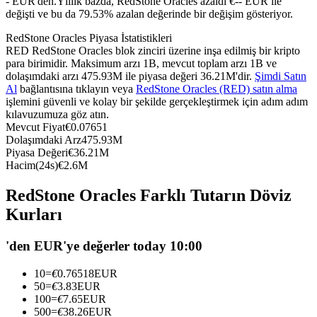
- EUR'den.
Yıllık bazda, RedStone Oracles azaldı €-- EUR ile
değişti ve bu da 79.53% azalan değerinde bir değişim gösteriyor.
USDC'yi teminat olarak kullanan vadeli işlemler
RedStone Oracles Piyasa İstatistikleri
RED RedStone Oracles blok zinciri üzerine inşa edilmiş bir kripto
para birimidir. Maksimum arzı 1B, mevcut toplam arzı 1B ve
dolaşımdaki arzı 475.93M ile piyasa değeri 36.21M'dir.
Şimdi Satın
Al
bağlantısına tıklayın veya
RedStone Oracles (RED) satın alma
işlemini güvenli ve kolay bir şekilde gerçekleştirmek için adım adım
kılavuzumuza göz atın.
Mevcut Fiyat
€
0.07651
Dolaşımdaki Arz
475.93M
Piyasa Değeri
€
36.21M
Kopya Ticaret
Hacim(24s)
€
2.6M
En iyi traderlarla güçlerinizi birleştirin
RedStone Oracles Farklı Tutarın Döviz
Kurları
'den EUR'ye değerler today 10:00
10
=
€
0.76518
EUR
50
=
€
3.83
EUR
100
=
€
7.65
EUR
500
=
€
38.26
EUR