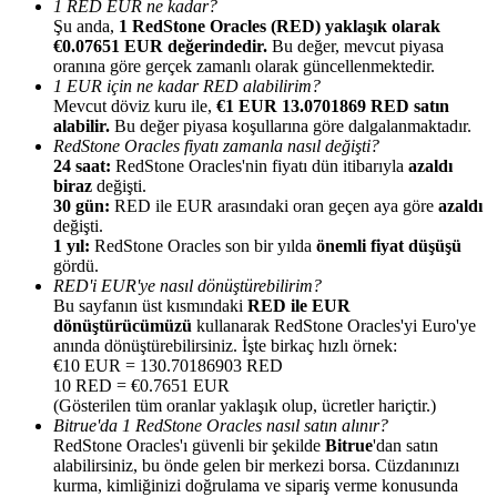
1 RED EUR ne kadar?
Şu anda,
1 RedStone Oracles (RED) yaklaşık olarak
€0.07651 EUR değerindedir.
Bu değer, mevcut piyasa
oranına göre gerçek zamanlı olarak güncellenmektedir.
1 EUR için ne kadar RED alabilirim?
Mevcut döviz kuru ile,
€1 EUR 13.0701869 RED satın
alabilir.
Bu değer piyasa koşullarına göre dalgalanmaktadır.
Yönlendirme
RedStone Oracles fiyatı zamanla nasıl değişti?
Arkadaşını davet et, nakit ödüller kazan
24 saat:
RedStone Oracles'nin fiyatı dün itibarıyla
azaldı
biraz
değişti.
BTC Welcome Rewards
30 gün:
RED ile EUR arasındaki oran geçen aya göre
azaldı
değişti.
1 yıl:
RedStone Oracles son bir yılda
önemli fiyat düşüşü
gördü.
RED'i EUR'ye nasıl dönüştürebilirim?
Bu sayfanın üst kısmındaki
RED ile EUR
dönüştürücümüzü
kullanarak RedStone Oracles'yi Euro'ye
anında dönüştürebilirsiniz. İşte birkaç hızlı örnek:
€10 EUR = 130.70186903 RED
10 RED = €0.7651 EUR
(Gösterilen tüm oranlar yaklaşık olup, ücretler hariçtir.)
Bitrue'da 1 RedStone Oracles nasıl satın alınır?
RedStone Oracles'ı güvenli bir şekilde
Bitrue
'dan satın
alabilirsiniz, bu önde gelen bir merkezi borsa. Cüzdanınızı
BTC Welcome Rewards
kurma, kimliğinizi doğrulama ve sipariş verme konusunda