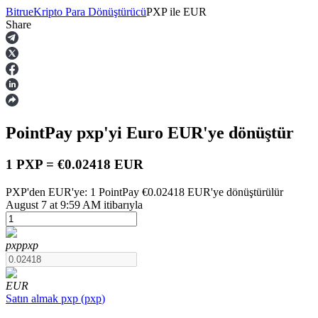
Bitrue
Kripto Para Dönüştürücü
PXP
ile
EUR
Share
Vadeli İşlemler
PointPay
pxp
'yi Euro
EUR
'ye dönüştür
1 PXP = €0.02418 EUR
PXP'den EUR'ye: 1 PointPay €0.02418 EUR'ye dönüştürülür
August 7 at 9:59 AM itibarıyla
USDT Vadeli İşlemleri
Teminat olarak USDT kullanan vadeli işlemler
pxp
pxp
EUR
Satın almak
pxp
(
pxp
)