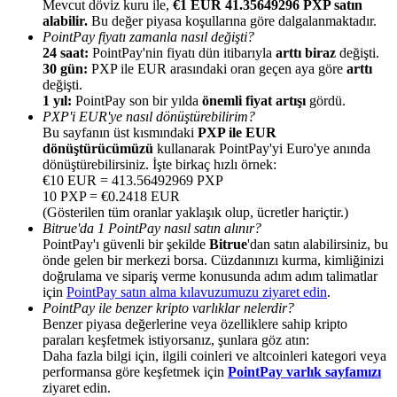
Mevcut döviz kuru ile,
€1 EUR 41.35649296 PXP satın
alabilir.
Bu değer piyasa koşullarına göre dalgalanmaktadır.
PointPay fiyatı zamanla nasıl değişti?
24 saat:
PointPay'nin fiyatı dün itibarıyla
arttı biraz
değişti.
30 gün:
PXP ile EUR arasındaki oran geçen aya göre
arttı
değişti.
1 yıl:
PointPay son bir yılda
önemli fiyat artışı
gördü.
Yönlendirme
PXP'i EUR'ye nasıl dönüştürebilirim?
Arkadaşını davet et, nakit ödüller kazan
Bu sayfanın üst kısmındaki
PXP ile EUR
dönüştürücümüzü
kullanarak PointPay'yi Euro'ye anında
BTC Welcome Rewards
dönüştürebilirsiniz. İşte birkaç hızlı örnek:
€10 EUR = 413.56492969 PXP
10 PXP = €0.2418 EUR
(Gösterilen tüm oranlar yaklaşık olup, ücretler hariçtir.)
Bitrue'da 1 PointPay nasıl satın alınır?
PointPay'ı güvenli bir şekilde
Bitrue
'dan satın alabilirsiniz, bu
önde gelen bir merkezi borsa. Cüzdanınızı kurma, kimliğinizi
doğrulama ve sipariş verme konusunda adım adım talimatlar
için
PointPay satın alma kılavuzumuzu ziyaret edin
.
PointPay ile benzer kripto varlıklar nelerdir?
Benzer piyasa değerlerine veya özelliklere sahip kripto
paraları keşfetmek istiyorsanız, şunlara göz atın:
Daha fazla bilgi için, ilgili coinleri ve altcoinleri kategori veya
performansa göre keşfetmek için
PointPay varlık sayfamızı
BTC Welcome Rewards
ziyaret edin.