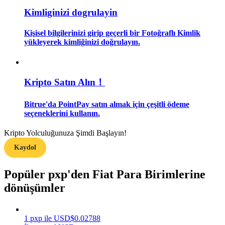
Kimliginizi dogrulayin
Rehber
Kişisel bilgilerinizi girip geçerli bir Fotoğraflı Kimlik
Vadeli İşlemler Başlangıç Kılavuzu
yükleyerek kimliğinizi doğrulayın.
Kripto Satın Alın！
Bitrue'da PointPay satın almak için çeşitli ödeme
seçeneklerini kullanın.
Kripto Yolculuğunuza Şimdi Başlayın!
Ticaret stratejileri
Kaydol
Nasıl kârlı kalabileceğinizi öğrenin
Popüler pxp'den Fiat Para Birimlerine
dönüşümler
1
pxp
ile
USD
$
0.02788