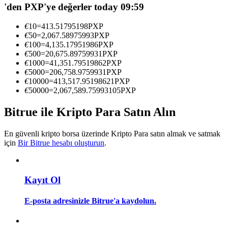
'den PXP'ye değerler today 09:59
Kopya Tüccarı Olun
Kâr paylaşımı ve kopya ticaret komisyonlarının tadını çıkarın
€
10
=
413.51795198
PXP
€
50
=
2,067.58975993
PXP
€
100
=
4,135.17951986
PXP
€
500
=
20,675.89759931
PXP
€
1000
=
41,351.79519862
PXP
€
5000
=
206,758.9759931
PXP
€
10000
=
413,517.95198621
PXP
€
50000
=
2,067,589.75993105
PXP
Bitrue ile Kripto Para Satın Alın
Bilgi
En güvenli kripto borsa üzerinde Kripto Para satın almak ve satmak
için
Bir Bitrue hesabı oluşturun
.
Ticaret bilgileri vb. dahil olmak üzere büyük veri analizi.
Kayıt Ol
E-posta adresinizle Bitrue'a kaydolun.