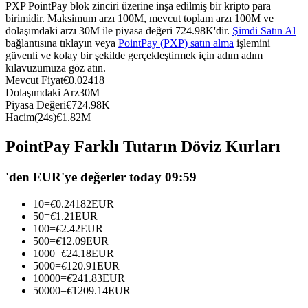
PXP PointPay blok zinciri üzerine inşa edilmiş bir kripto para
USDC'yi teminat olarak kullanan vadeli işlemler
birimidir. Maksimum arzı 100M, mevcut toplam arzı 100M ve
dolaşımdaki arzı 30M ile piyasa değeri 724.98K'dir.
Şimdi Satın Al
bağlantısına tıklayın veya
PointPay (PXP) satın alma
işlemini
güvenli ve kolay bir şekilde gerçekleştirmek için adım adım
kılavuzumuza göz atın.
Mevcut Fiyat
€
0.02418
Dolaşımdaki Arz
30M
Piyasa Değeri
€
724.98K
Hacim(24s)
€
1.82M
PointPay Farklı Tutarın Döviz Kurları
Kopya Ticaret
'den EUR'ye değerler today 09:59
En iyi traderlarla güçlerinizi birleştirin
10
=
€
0.24182
EUR
50
=
€
1.21
EUR
100
=
€
2.42
EUR
500
=
€
12.09
EUR
1000
=
€
24.18
EUR
5000
=
€
120.91
EUR
10000
=
€
241.83
EUR
50000
=
€
1209.14
EUR