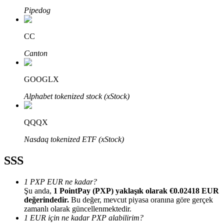
Pipedog
CC
Canton
Bitrue Ortakları
GOOGLX
Alphabet tokenized stock (xStock)
QQQX
Nasdaq tokenized ETF (xStock)
SSS
Bitrue İş Ortağı
Kullanıcı başına %65'e kadar komisyon!
1 PXP EUR ne kadar?
Şu anda,
1 PointPay (PXP) yaklaşık olarak €0.02418 EUR
değerindedir.
Bu değer, mevcut piyasa oranına göre gerçek
zamanlı olarak güncellenmektedir.
1 EUR için ne kadar PXP alabilirim?