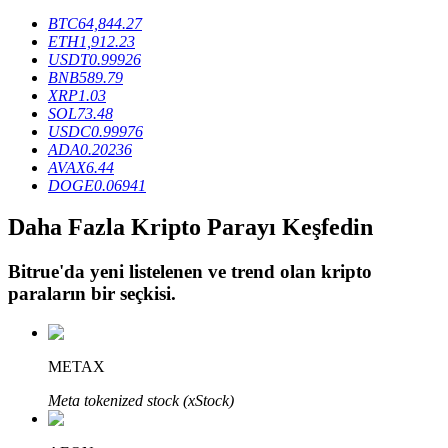
BTC
64,844.27
ETH
1,912.23
USDT
0.99926
BTR Kilitleme
BNB
589.79
XRP
1.03
BTR sahiplerine özel yatırımlar
SOL
73.48
USDC
0.99976
ADA
0.20236
AVAX
6.44
DOGE
0.06941
Daha Fazla Kripto Parayı Keşfedin
Bitrue
'da yeni listelenen ve trend olan kripto
paraların bir seçkisi.
Krediler
Kripto destekli borçlanma hizmeti
METAX
Meta tokenized stock (xStock)