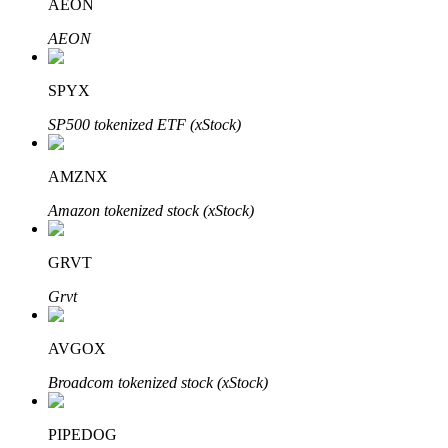
AEON
AEON
SPYX
Otomatik Yatırım
SP500 tokenized ETF (xStock)
Uzun vadeli kâr ve esnek çıkarlar elde edin
AMZNX
Amazon tokenized stock (xStock)
GRVT
Grvt
Stake Etmeyi Öğrenin
AVGOX
Pasif gelir kazanma hakkında bilgi edinin
Broadcom tokenized stock (xStock)
Bitrue
AI
PIPEDOG