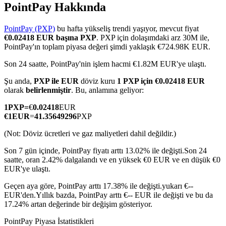
PointPay Hakkında
PointPay (PXP)
bu hafta yükseliş trendi yaşıyor, mevcut fiyat
€0.02418 EUR başına PXP
. PXP için dolaşımdaki arz 30M ile,
COIN-M Vadeli İşlemleri
PointPay'ın toplam piyasa değeri şimdi yaklaşık €724.98K EUR.
Kripto Para Vadeli İşlemleri
Son 24 saatte, PointPay'nin işlem hacmi €1.82M EUR'ye ulaştı.
Şu anda,
PXP ile EUR
döviz kuru
1 PXP için €0.02418 EUR
olarak
belirlenmiştir
. Bu, anlamına geliyor:
TradFi
1
PXP
=
€
0.02418
EUR
€
1
EUR
=
41.35649296
PXP
Hisse senetleri, döviz, değerli metaller ve emtia türevleri
(Not: Döviz ücretleri ve gaz maliyetleri dahil değildir.)
Son 7 gün içinde, PointPay fiyatı arttı 13.02% ile değişti.
Son 24
saatte, oran 2.42% dalgalandı ve en yüksek €0 EUR ve en düşük €0
EUR'ye ulaştı.
Geçen aya göre, PointPay arttı 17.38% ile değişti.yukarı €--
EUR'den.
Yıllık bazda, PointPay arttı €-- EUR ile değişti ve bu da
17.24% artan değerinde bir değişim gösteriyor.
USDC Vadeli İşlemleri
PointPay Piyasa İstatistikleri