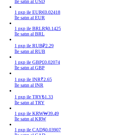
İle satın al USD
Kazan
1
pxp
ile
EUR
€
0.02418
İle satın al EUR
1
pxp
ile
BRL
R$
0.1425
İle satın al BRL
1
pxp
ile
RUB
₽
2.29
İle satın al RUB
1
pxp
ile
GBP
£
0.02074
İle satın al GBP
Power Piggy
1
pxp
ile
INR
₹
2.65
Günlük rekabetçi ödüller kazanın
İle satın al INR
1
pxp
ile
TRY
₺
1.33
İle satın al TRY
1
pxp
ile
KRW
₩
39.49
İle satın al KRW
1
pxp
ile
CAD
$
0.03907