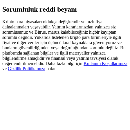
Deposit & Trade BTC to Share 25000 USDT prize pool!
Sorumluluk reddi beyanı
Kripto para piyasaları oldukça değişkendir ve hızlı fiyat
dalgalanmaları yaşayabilir. Yatırım kararlarınızdan yalnızca siz
Deposit CASHCAT & Win
sorumlusunuz ve Bitrue, maruz kalabileceğiniz hiçbir kayıptan
Share 500000 CASHCAT prize pool
sorumlu değildir. Yukarıda listelenen kripto para birimleriyle ilgili
fiyat ve diğer veriler için üçüncü taraf kaynaklara güveniyoruz ve
bunların güvenilirliğinden veya doğruluğundan sorumlu değiliz. Bu
platformda sağlanan bilgiler ve ilgili materyaller yalnızca
bilgilendirme amaçlıdır ve finansal veya yatırım tavsiyesi olarak
Exclusive for BitMart Users
değerlendirilmemelidir. Daha fazla bilgi için
Kullanım Koşullarımıza
ve
Gizlilik Politikamıza
bakın.
Register & Trade to Win 500,000 USDT
Precious Metals Trading Carnival
Trade Gold & Silver · 33,333 USDT Bonus