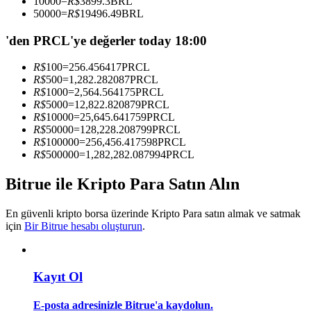
10000
=
R$
3899.3
BRL
Kopya Tüccarı Olun
50000
=
R$
19496.49
BRL
Kâr paylaşımı ve kopya ticaret komisyonlarının tadını çıkarın
'den PRCL'ye değerler today 18:00
R$
100
=
256.456417
PRCL
R$
500
=
1,282.282087
PRCL
R$
1000
=
2,564.564175
PRCL
R$
5000
=
12,822.820879
PRCL
R$
10000
=
25,645.641759
PRCL
R$
50000
=
128,228.208799
PRCL
R$
100000
=
256,456.417598
PRCL
R$
500000
=
1,282,282.087994
PRCL
Bilgi
Bitrue ile Kripto Para Satın Alın
Ticaret bilgileri vb. dahil olmak üzere büyük veri analizi.
En güvenli kripto borsa üzerinde Kripto Para satın almak ve satmak
için
Bir Bitrue hesabı oluşturun
.
Kayıt Ol
E-posta adresinizle Bitrue'a kaydolun.