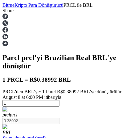
Bitrue
Kripto Para Dönüştürücü
PRCL
ile
BRL
Share
Vadeli İşlemler
Parcl
prcl
'yi Brazilian Real
BRL
'ye
dönüştür
1 PRCL = R$0.38992 BRL
PRCL'den BRL'ye: 1 Parcl R$0.38992 BRL'ye dönüştürülür
USDT Vadeli İşlemleri
August 8 at 6:00 PM itibarıyla
Teminat olarak USDT kullanan vadeli işlemler
prcl
prcl
BRL
Satın almak
prcl
(
prcl
)