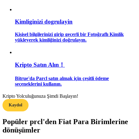
Rehber
Kimliginizi dogrulayin
Vadeli İşlemler Başlangıç Kılavuzu
Kişisel bilgilerinizi girip geçerli bir Fotoğraflı Kimlik
yükleyerek kimliğinizi doğrulayın.
Kripto Satın Alın！
Bitrue'da Parcl satın almak için çeşitli ödeme
seçeneklerini kullanın.
Ticaret stratejileri
Kripto Yolculuğunuza Şimdi Başlayın!
Nasıl kârlı kalabileceğinizi öğrenin
Kaydol
Popüler prcl'den Fiat Para Birimlerine
dönüşümler