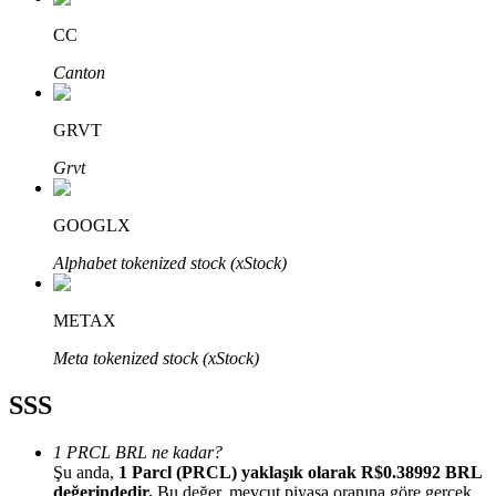
CC
Canton
GRVT
Bitrue Ortakları
Grvt
GOOGLX
Alphabet tokenized stock (xStock)
METAX
Bitrue İş Ortağı
Meta tokenized stock (xStock)
Kullanıcı başına %65'e kadar komisyon!
SSS
1 PRCL BRL ne kadar?
Şu anda,
1 Parcl (PRCL) yaklaşık olarak R$0.38992 BRL
değerindedir.
Bu değer, mevcut piyasa oranına göre gerçek