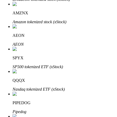
AMZNX
Amazon tokenized stock (xStock)
Otomatik Yatırım
Uzun vadeli kâr ve esnek çıkarlar elde edin
AEON
AEON
SPYX
SP500 tokenized ETF (xStock)
QQQX
Stake Etmeyi Öğrenin
Nasdaq tokenized ETF (xStock)
Pasif gelir kazanma hakkında bilgi edinin
PIPEDOG
Bitrue
AI
Pipedog