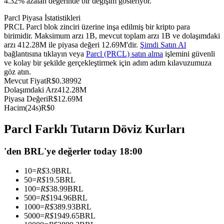
4.32% azalan değerinde bir değişim gösteriyor.
USDC'yi teminat olarak kullanan vadeli işlemler
Parcl Piyasa İstatistikleri
PRCL Parcl blok zinciri üzerine inşa edilmiş bir kripto para
birimidir. Maksimum arzı 1B, mevcut toplam arzı 1B ve dolaşımdaki
arzı 412.28M ile piyasa değeri 12.69M'dir.
Şimdi Satın Al
bağlantısına tıklayın veya
Parcl (PRCL) satın alma
işlemini güvenli
ve kolay bir şekilde gerçekleştirmek için adım adım kılavuzumuza
göz atın.
Mevcut Fiyat
R$
0.38992
Dolaşımdaki Arz
412.28M
Piyasa Değeri
R$
12.69M
Hacim(24s)
R$
0
Kopya Ticaret
Parcl Farklı Tutarın Döviz Kurları
En iyi traderlarla güçlerinizi birleştirin
'den BRL'ye değerler today 18:00
10
=
R$
3.9
BRL
50
=
R$
19.5
BRL
100
=
R$
38.99
BRL
500
=
R$
194.96
BRL
1000
=
R$
389.93
BRL
5000
=
R$
1949.65
BRL