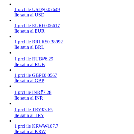
1
prcl
ile
USD
$
0.07649
Kazan
İle satın al USD
1
prcl
ile
EUR
€
0.06617
İle satın al EUR
1
prcl
ile
BRL
R$
0.38992
İle satın al BRL
1
prcl
ile
RUB
₽
6.29
İle satın al RUB
Power Piggy
1
prcl
ile
GBP
£
0.0567
İle satın al GBP
Günlük rekabetçi ödüller kazanın
1
prcl
ile
INR
₹
7.28
İle satın al INR
1
prcl
ile
TRY
₺
3.65
İle satın al TRY
1
prcl
ile
KRW
₩
107.7
İle satın al KRW