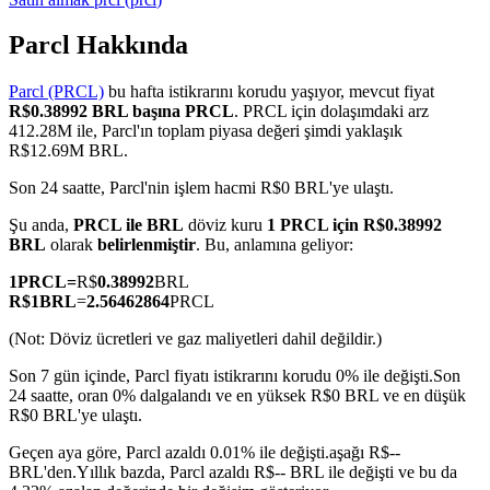
Parcl Hakkında
Parcl (PRCL)
bu hafta istikrarını korudu yaşıyor, mevcut fiyat
COIN-M Vadeli İşlemleri
R$0.38992 BRL başına PRCL
. PRCL için dolaşımdaki arz
412.28M ile, Parcl'ın toplam piyasa değeri şimdi yaklaşık
Kripto Para Vadeli İşlemleri
R$12.69M BRL.
Son 24 saatte, Parcl'nin işlem hacmi R$0 BRL'ye ulaştı.
TradFi
Şu anda,
PRCL ile BRL
döviz kuru
1 PRCL için R$0.38992
BRL
olarak
belirlenmiştir
. Bu, anlamına geliyor:
Hisse senetleri, döviz, değerli metaller ve emtia türevleri
1
PRCL
=
R$
0.38992
BRL
R$
1
BRL
=
2.56462864
PRCL
(Not: Döviz ücretleri ve gaz maliyetleri dahil değildir.)
Son 7 gün içinde, Parcl fiyatı istikrarını korudu 0% ile değişti.
Son
24 saatte, oran 0% dalgalandı ve en yüksek R$0 BRL ve en düşük
R$0 BRL'ye ulaştı.
Geçen aya göre, Parcl azaldı 0.01% ile değişti.aşağı R$--
BRL'den.
Yıllık bazda, Parcl azaldı R$-- BRL ile değişti ve bu da
USDC Vadeli İşlemleri