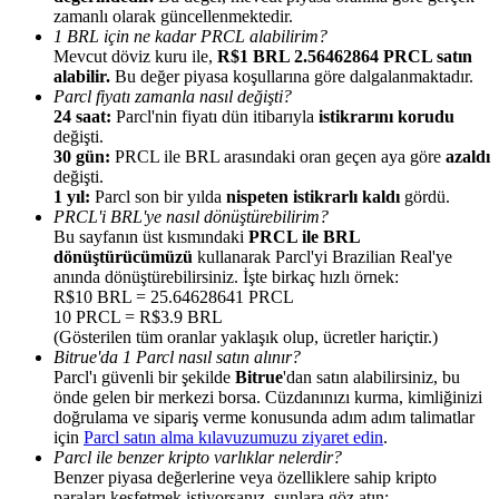
zamanlı olarak güncellenmektedir.
1 BRL için ne kadar PRCL alabilirim?
Mevcut döviz kuru ile,
R$1 BRL 2.56462864 PRCL satın
alabilir.
Bu değer piyasa koşullarına göre dalgalanmaktadır.
Parcl fiyatı zamanla nasıl değişti?
24 saat:
Parcl'nin fiyatı dün itibarıyla
istikrarını korudu
Yönlendirme
değişti.
30 gün:
PRCL ile BRL arasındaki oran geçen aya göre
azaldı
Arkadaşını davet et, nakit ödüller kazan
değişti.
1 yıl:
Parcl son bir yılda
nispeten istikrarlı kaldı
gördü.
BTC Welcome Rewards
PRCL'i BRL'ye nasıl dönüştürebilirim?
Bu sayfanın üst kısmındaki
PRCL ile BRL
dönüştürücümüzü
kullanarak Parcl'yi Brazilian Real'ye
anında dönüştürebilirsiniz. İşte birkaç hızlı örnek:
R$10 BRL = 25.64628641 PRCL
10 PRCL = R$3.9 BRL
(Gösterilen tüm oranlar yaklaşık olup, ücretler hariçtir.)
Bitrue'da 1 Parcl nasıl satın alınır?
Parcl'ı güvenli bir şekilde
Bitrue
'dan satın alabilirsiniz, bu
önde gelen bir merkezi borsa. Cüzdanınızı kurma, kimliğinizi
doğrulama ve sipariş verme konusunda adım adım talimatlar
için
Parcl satın alma kılavuzumuzu ziyaret edin
.
Parcl ile benzer kripto varlıklar nelerdir?
BTC Welcome Rewards
Benzer piyasa değerlerine veya özelliklere sahip kripto
paraları keşfetmek istiyorsanız, şunlara göz atın: