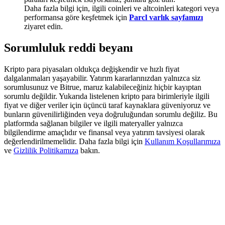
Deposit & Trade BTC to Share 25000 USDT prize pool!
Daha fazla bilgi için, ilgili coinleri ve altcoinleri kategori veya
performansa göre keşfetmek için
Parcl varlık sayfamızı
ziyaret edin.
Sorumluluk reddi beyanı
Deposit CASHCAT & Win
Share 500000 CASHCAT prize pool
Kripto para piyasaları oldukça değişkendir ve hızlı fiyat
dalgalanmaları yaşayabilir. Yatırım kararlarınızdan yalnızca siz
sorumlusunuz ve Bitrue, maruz kalabileceğiniz hiçbir kayıptan
sorumlu değildir. Yukarıda listelenen kripto para birimleriyle ilgili
fiyat ve diğer veriler için üçüncü taraf kaynaklara güveniyoruz ve
Exclusive for BitMart Users
bunların güvenilirliğinden veya doğruluğundan sorumlu değiliz. Bu
platformda sağlanan bilgiler ve ilgili materyaller yalnızca
Register & Trade to Win 500,000 USDT
bilgilendirme amaçlıdır ve finansal veya yatırım tavsiyesi olarak
değerlendirilmemelidir. Daha fazla bilgi için
Kullanım Koşullarımıza
ve
Gizlilik Politikamıza
bakın.
Precious Metals Trading Carnival
Trade Gold & Silver · 33,333 USDT Bonus