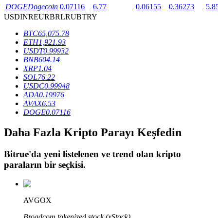
DOGE
Dogecoin
0.07116
6.77
0.06155
0.36273
5.8
USD
INR
EUR
BRL
RUB
TRY
BTR Kilitleme
BTC
65,075.78
ETH
1,921.93
BTR sahiplerine özel yatırımlar
USDT
0.99932
BNB
604.14
XRP
1.04
SOL
76.22
USDC
0.99948
ADA
0.19976
AVAX
6.53
DOGE
0.07116
Daha Fazla Kripto Parayı Keşfedin
Krediler
Bitrue
'da yeni listelenen ve trend olan kripto
Kripto destekli borçlanma hizmeti
paraların bir seçkisi.
AVGOX
Broadcom tokenized stock (xStock)