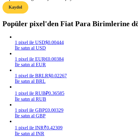
Kaydol
Rehber
Popüler pixel'den Fiat Para Birimlerine 
Vadeli İşlemler Başlangıç Kılavuzu
1
pixel
ile
USD
$
0.00444
İle satın al USD
1
pixel
ile
EUR
€
0.00384
İle satın al EUR
1
pixel
ile
BRL
R$
0.02267
İle satın al BRL
Ticaret stratejileri
1
pixel
ile
RUB
₽
0.36585
Nasıl kârlı kalabileceğinizi öğrenin
İle satın al RUB
1
pixel
ile
GBP
£
0.00329
İle satın al GBP
1
pixel
ile
INR
₹
0.42309
İle satın al INR