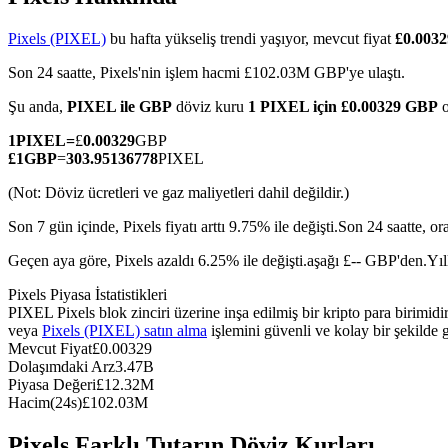
Pixels (PIXEL)
bu hafta yükseliş trendi yaşıyor, mevcut fiyat
£0.003
Son 24 saatte, Pixels'nin işlem hacmi £102.03M GBP'ye ulaştı.
COIN-M Vadeli İşlemleri
Şu anda,
PIXEL ile GBP
döviz kuru
1 PIXEL için £0.00329 GBP
o
Kripto Para Vadeli İşlemleri
1
PIXEL
=
£
0.00329
GBP
£
1
GBP
=
303.95136778
PIXEL
(Not: Döviz ücretleri ve gaz maliyetleri dahil değildir.)
TradFi
Son 7 gün içinde, Pixels fiyatı arttı 9.75% ile değişti.
Son 24 saatte, o
Hisse senetleri, döviz, değerli metaller ve emtia türevleri
Geçen aya göre, Pixels azaldı 6.25% ile değişti.aşağı £-- GBP'den.
Yıl
Pixels Piyasa İstatistikleri
PIXEL Pixels blok zinciri üzerine inşa edilmiş bir kripto para birimi
veya
Pixels (PIXEL) satın alma
işlemini güvenli ve kolay bir şekilde
Mevcut Fiyat
£
0.00329
Dolaşımdaki Arz
3.47B
Piyasa Değeri
£
12.32M
Hacim(24s)
£
102.03M
USDC Vadeli İşlemleri
Pixels Farklı Tutarın Döviz Kurları