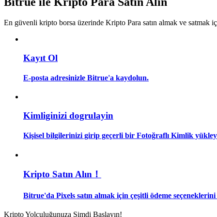
Bitrue ile Kripto Para Satın Alın
Kopya Tüccarı Olun
En güvenli kripto borsa üzerinde Kripto Para satın almak ve satmak i
Kâr paylaşımı ve kopya ticaret komisyonlarının tadını çıkarın
Kayıt Ol
E-posta adresinizle Bitrue'a kaydolun.
Kimliginizi dogrulayin
Bilgi
Kişisel bilgilerinizi girip geçerli bir Fotoğraflı Kimlik yükl
Ticaret bilgileri vb. dahil olmak üzere büyük veri analizi.
Kripto Satın Alın！
Bitrue'da Pixels satın almak için çeşitli ödeme seçeneklerini
Kripto Yolculuğunuza Şimdi Başlayın!