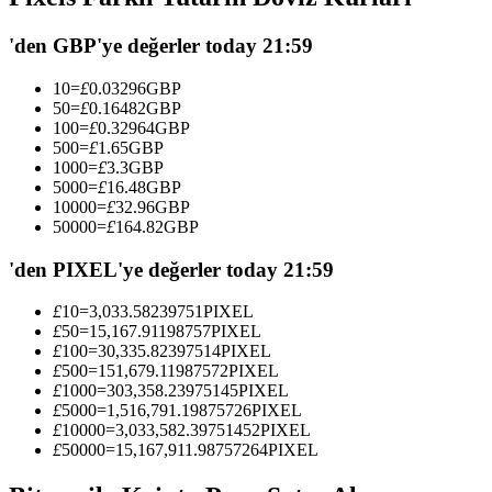
USDC'yi teminat olarak kullanan vadeli işlemler
'den GBP'ye değerler today 21:59
10
=
£
0.03296
GBP
50
=
£
0.16482
GBP
100
=
£
0.32964
GBP
500
=
£
1.65
GBP
1000
=
£
3.3
GBP
5000
=
£
16.48
GBP
10000
=
£
32.96
GBP
50000
=
£
164.82
GBP
Kopya Ticaret
'den PIXEL'ye değerler today 21:59
En iyi traderlarla güçlerinizi birleştirin
£
10
=
3,033.58239751
PIXEL
£
50
=
15,167.91198757
PIXEL
£
100
=
30,335.82397514
PIXEL
£
500
=
151,679.11987572
PIXEL
£
1000
=
303,358.23975145
PIXEL
£
5000
=
1,516,791.19875726
PIXEL
£
10000
=
3,033,582.39751452
PIXEL
£
50000
=
15,167,911.98757264
PIXEL