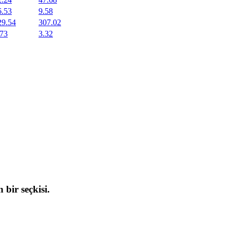
6.53
9.58
29.54
307.02
.73
3.32
 bir seçkisi.