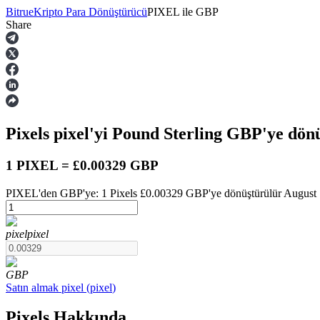
Bitrue
Kripto Para Dönüştürücü
PIXEL
ile
GBP
Share
Vadeli İşlemler
Pixels
pixel
'yi Pound Sterling
GBP
'ye dön
1 PIXEL = £0.00329 GBP
PIXEL'den GBP'ye: 1 Pixels £0.00329 GBP'ye dönüştürülür August 7 
USDT Vadeli İşlemleri
pixel
pixel
Teminat olarak USDT kullanan vadeli işlemler
GBP
Satın almak
pixel
(
pixel
)
Pixels Hakkında