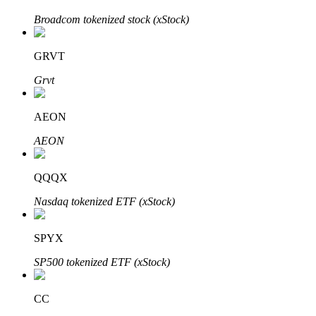
Broadcom tokenized stock (xStock)
BTR Kilitleme
GRVT
BTR sahiplerine özel yatırımlar
Grvt
AEON
AEON
QQQX
Nasdaq tokenized ETF (xStock)
Krediler
Kripto destekli borçlanma hizmeti
SPYX
SP500 tokenized ETF (xStock)
CC