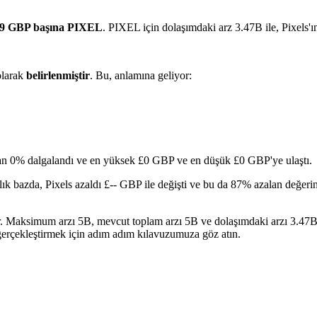
29 GBP başına PIXEL
. PIXEL için dolaşımdaki arz 3.47B ile, Pixels
larak
belirlenmiştir
. Bu, anlamına geliyor:
ran 0% dalgalandı ve en yüksek £0 GBP ve en düşük £0 GBP'ye ulaştı.
lık bazda, Pixels azaldı £-- GBP ile değişti ve bu da 87% azalan değerin
dir. Maksimum arzı 5B, mevcut toplam arzı 5B ve dolaşımdaki arzı 3.47B
 gerçekleştirmek için adım adım kılavuzumuza göz atın.