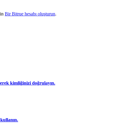
çin
Bir Bitrue hesabı oluşturun
.
eyerek kimliğinizi doğrulayın.
 kullanın.