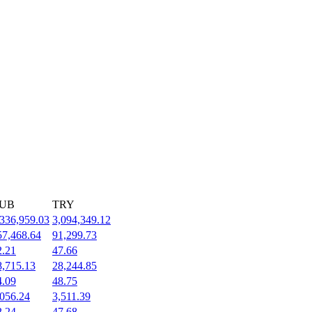
UB
TRY
,336,959.03
3,094,349.12
57,468.64
91,299.73
2.21
47.66
8,715.13
28,244.85
4.09
48.75
,056.24
3,511.39
2.24
47.68