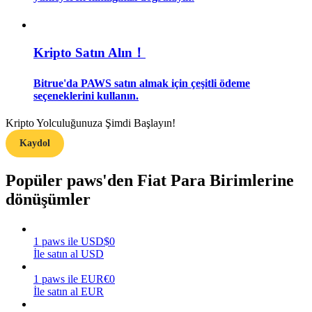
Rehber
Kripto Satın Alın！
Vadeli İşlemler Başlangıç Kılavuzu
Bitrue'da PAWS satın almak için çeşitli ödeme
seçeneklerini kullanın.
Kripto Yolculuğunuza Şimdi Başlayın!
Kaydol
Popüler paws'den Fiat Para Birimlerine
dönüşümler
Ticaret stratejileri
Nasıl kârlı kalabileceğinizi öğrenin
1
paws
ile
USD
$
0
İle satın al USD
1
paws
ile
EUR
€
0
İle satın al EUR