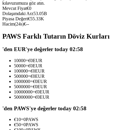
kılavuzumuza göz atın.
USDC'yi teminat olarak kullanan vadeli işlemler
Mevcut Fiyat
€
0
Dolaşımdaki Arz
53.05B
Piyasa Değeri
€
55.33K
Hacim(24s)
€
--
PAWS Farklı Tutarın Döviz Kurları
'den EUR'ye değerler today 02:58
10000
=
€
0
EUR
Kopya Ticaret
50000
=
€
0
EUR
100000
=
€
0
EUR
En iyi traderlarla güçlerinizi birleştirin
500000
=
€
0
EUR
1000000
=
€
0
EUR
5000000
=
€
0
EUR
10000000
=
€
0
EUR
50000000
=
€
0
EUR
'den PAWS'ye değerler today 02:58
€
10
=
0
PAWS
€
50
=
0
PAWS
€
100
=
0
PAWS