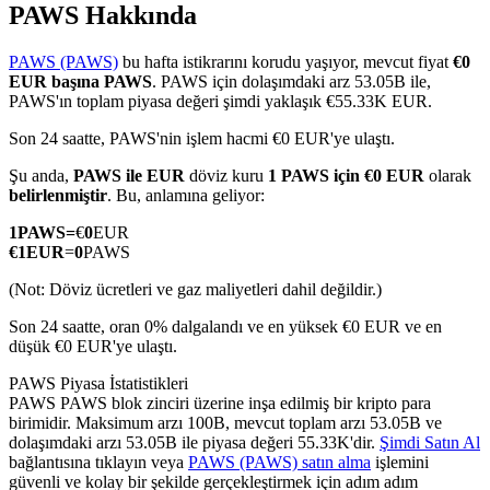
PAWS Hakkında
PAWS (PAWS)
bu hafta istikrarını korudu yaşıyor, mevcut fiyat
€0
EUR başına PAWS
. PAWS için dolaşımdaki arz 53.05B ile,
COIN-M Vadeli İşlemleri
PAWS'ın toplam piyasa değeri şimdi yaklaşık €55.33K EUR.
Kripto Para Vadeli İşlemleri
Son 24 saatte, PAWS'nin işlem hacmi €0 EUR'ye ulaştı.
Şu anda,
PAWS ile EUR
döviz kuru
1 PAWS için €0 EUR
olarak
belirlenmiştir
. Bu, anlamına geliyor:
TradFi
1
PAWS
=
€
0
EUR
€
1
EUR
=
0
PAWS
Hisse senetleri, döviz, değerli metaller ve emtia türevleri
(Not: Döviz ücretleri ve gaz maliyetleri dahil değildir.)
Son 24 saatte, oran 0% dalgalandı ve en yüksek €0 EUR ve en
düşük €0 EUR'ye ulaştı.
PAWS Piyasa İstatistikleri
PAWS PAWS blok zinciri üzerine inşa edilmiş bir kripto para
birimidir. Maksimum arzı 100B, mevcut toplam arzı 53.05B ve
dolaşımdaki arzı 53.05B ile piyasa değeri 55.33K'dir.
Şimdi Satın Al
bağlantısına tıklayın veya
PAWS (PAWS) satın alma
işlemini
USDC Vadeli İşlemleri
güvenli ve kolay bir şekilde gerçekleştirmek için adım adım