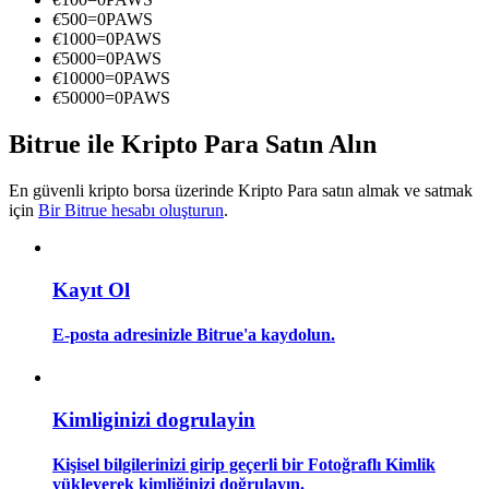
Kopya Tüccarı Olun
€
500
=
0
PAWS
€
1000
=
0
PAWS
Kâr paylaşımı ve kopya ticaret komisyonlarının tadını çıkarın
€
5000
=
0
PAWS
€
10000
=
0
PAWS
€
50000
=
0
PAWS
Bitrue ile Kripto Para Satın Alın
En güvenli kripto borsa üzerinde Kripto Para satın almak ve satmak
için
Bir Bitrue hesabı oluşturun
.
Bilgi
Kayıt Ol
Ticaret bilgileri vb. dahil olmak üzere büyük veri analizi.
E-posta adresinizle Bitrue'a kaydolun.
Kimliginizi dogrulayin
Kişisel bilgilerinizi girip geçerli bir Fotoğraflı Kimlik
yükleyerek kimliğinizi doğrulayın.