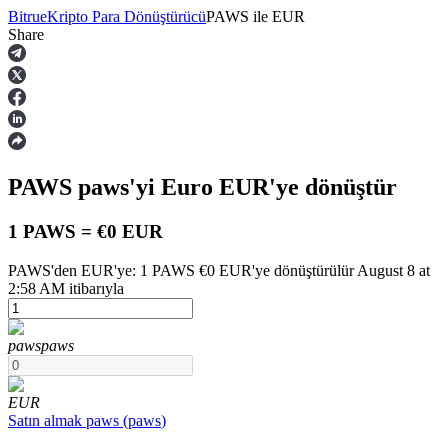
Bitrue
Kripto Para Dönüştürücü
PAWS
ile
EUR
Share
Vadeli İşlemler
PAWS
paws
'yi Euro
EUR
'ye dönüştür
1 PAWS = €0 EUR
PAWS'den EUR'ye: 1 PAWS €0 EUR'ye dönüştürülür August 8 at
2:58 AM itibarıyla
USDT Vadeli İşlemleri
Teminat olarak USDT kullanan vadeli işlemler
paws
paws
EUR
Satın almak
paws
(
paws
)