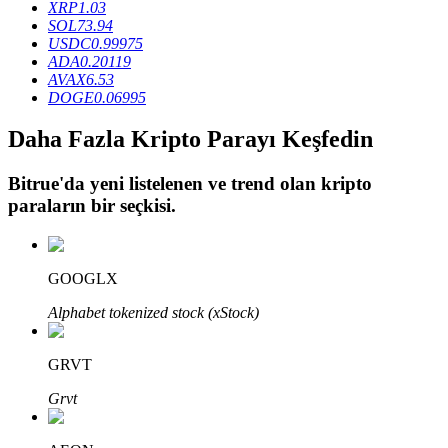
XRP
1.03
SOL
73.94
USDC
0.99975
ADA
0.20119
BTR Kilitleme
AVAX
6.53
DOGE
0.06995
BTR sahiplerine özel yatırımlar
Daha Fazla Kripto Parayı Keşfedin
Bitrue
'da yeni listelenen ve trend olan kripto
paraların bir seçkisi.
GOOGLX
Krediler
Alphabet tokenized stock (xStock)
Kripto destekli borçlanma hizmeti
GRVT
Grvt