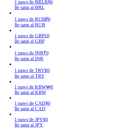
1
paws
ile
BRL
R$
0
İle satın al BRL
Kazan
1
paws
ile
RUB
₽
0
İle satın al RUB
1
paws
ile
GBP
£
0
İle satın al GBP
1
paws
ile
INR
₹
0
İle satın al INR
1
paws
ile
TRY
₺
0
Power Piggy
İle satın al TRY
Günlük rekabetçi ödüller kazanın
1
paws
ile
KRW
₩
0
İle satın al KRW
1
paws
ile
CAD
$
0
İle satın al CAD
1
paws
ile
JPY
¥
0
İle satın al JPY