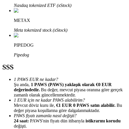
Nasdaq tokenized ETF (xStock)
METAX
Meta tokenized stock (xStock)
Bitrue Ortakları
PIPEDOG
Pipedog
SSS
1 PAWS EUR ne kadar?
Şu anda,
1 PAWS (PAWS) yaklaşık olarak €0 EUR
değerindedir.
Bu değer, mevcut piyasa oranına göre gerçek
Bitrue İş Ortağı
zamanlı olarak güncellenmektedir.
1 EUR için ne kadar PAWS alabilirim?
Kullanıcı başına %65'e kadar komisyon!
Mevcut döviz kuru ile,
€1 EUR 0 PAWS satın alabilir.
Bu
değer piyasa koşullarına göre dalgalanmaktadır.
PAWS fiyatı zamanla nasıl değişti?
24 saat:
PAWS'nin fiyatı dün itibarıyla
istikrarını korudu
değişti.