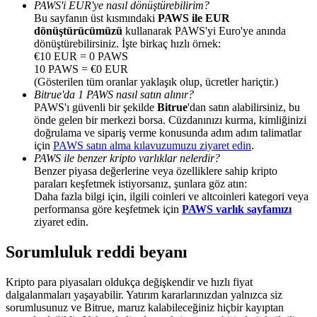
PAWS'i EUR'ye nasıl dönüştürebilirim?
Bu sayfanın üst kısmındaki
PAWS ile EUR
dönüştürücümüzü
kullanarak PAWS'yi Euro'ye anında
dönüştürebilirsiniz. İşte birkaç hızlı örnek:
€10 EUR = 0 PAWS
10 PAWS = €0 EUR
Yönlendirme
(Gösterilen tüm oranlar yaklaşık olup, ücretler hariçtir.)
Bitrue'da 1 PAWS nasıl satın alınır?
Arkadaşını davet et, nakit ödüller kazan
PAWS'ı güvenli bir şekilde
Bitrue
'dan satın alabilirsiniz, bu
önde gelen bir merkezi borsa. Cüzdanınızı kurma, kimliğinizi
BTC Welcome Rewards
doğrulama ve sipariş verme konusunda adım adım talimatlar
için
PAWS satın alma kılavuzumuzu ziyaret edin
.
PAWS ile benzer kripto varlıklar nelerdir?
Benzer piyasa değerlerine veya özelliklere sahip kripto
paraları keşfetmek istiyorsanız, şunlara göz atın:
Daha fazla bilgi için, ilgili coinleri ve altcoinleri kategori veya
performansa göre keşfetmek için
PAWS varlık sayfamızı
ziyaret edin.
Sorumluluk reddi beyanı
Kripto para piyasaları oldukça değişkendir ve hızlı fiyat
dalgalanmaları yaşayabilir. Yatırım kararlarınızdan yalnızca siz
BTC Welcome Rewards
sorumlusunuz ve Bitrue, maruz kalabileceğiniz hiçbir kayıptan