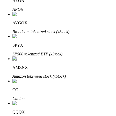
AEON
AEON
AVGOX
Otomatik Yatırım
Broadcom tokenized stock (xStock)
Uzun vadeli kâr ve esnek çıkarlar elde edin
SPYX
SP500 tokenized ETF (xStock)
AMZNX
Amazon tokenized stock (xStock)
Stake Etmeyi Öğrenin
CC
Pasif gelir kazanma hakkında bilgi edinin
Canton
Bitrue
AI
QQQX