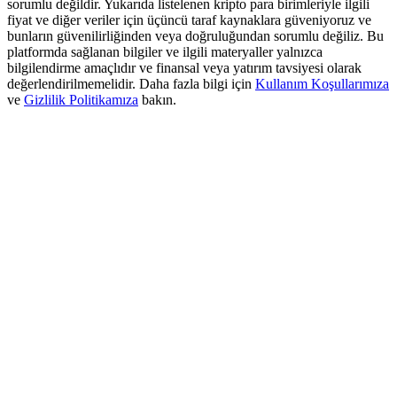
sorumlu değildir. Yukarıda listelenen kripto para birimleriyle ilgili
Deposit & Trade BTC to Share 25000 USDT prize pool!
fiyat ve diğer veriler için üçüncü taraf kaynaklara güveniyoruz ve
bunların güvenilirliğinden veya doğruluğundan sorumlu değiliz. Bu
platformda sağlanan bilgiler ve ilgili materyaller yalnızca
bilgilendirme amaçlıdır ve finansal veya yatırım tavsiyesi olarak
Deposit CASHCAT & Win
değerlendirilmemelidir. Daha fazla bilgi için
Kullanım Koşullarımıza
ve
Gizlilik Politikamıza
bakın.
Share 500000 CASHCAT prize pool
Exclusive for BitMart Users
Register & Trade to Win 500,000 USDT
Precious Metals Trading Carnival
Trade Gold & Silver · 33,333 USDT Bonus