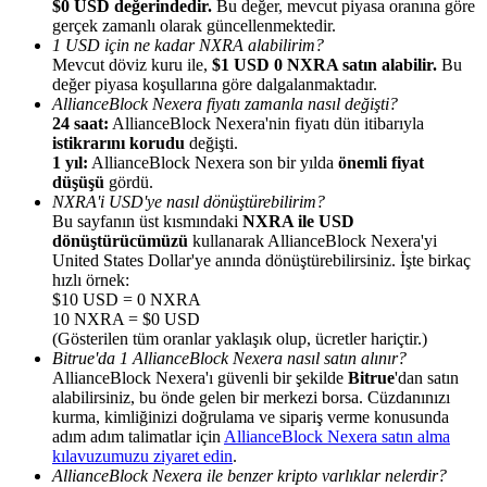
$0 USD değerindedir.
Bu değer, mevcut piyasa oranına göre
gerçek zamanlı olarak güncellenmektedir.
1 USD için ne kadar NXRA alabilirim?
Mevcut döviz kuru ile,
$1 USD 0 NXRA satın alabilir.
Bu
değer piyasa koşullarına göre dalgalanmaktadır.
AllianceBlock Nexera fiyatı zamanla nasıl değişti?
24 saat:
AllianceBlock Nexera'nin fiyatı dün itibarıyla
Yönlendirme
istikrarını korudu
değişti.
Arkadaşını davet et, nakit ödüller kazan
1 yıl:
AllianceBlock Nexera son bir yılda
önemli fiyat
düşüşü
gördü.
BTC Welcome Rewards
NXRA'i USD'ye nasıl dönüştürebilirim?
Bu sayfanın üst kısmındaki
NXRA ile USD
dönüştürücümüzü
kullanarak AllianceBlock Nexera'yi
United States Dollar'ye anında dönüştürebilirsiniz. İşte birkaç
hızlı örnek:
$10 USD = 0 NXRA
10 NXRA = $0 USD
(Gösterilen tüm oranlar yaklaşık olup, ücretler hariçtir.)
Bitrue'da 1 AllianceBlock Nexera nasıl satın alınır?
AllianceBlock Nexera'ı güvenli bir şekilde
Bitrue
'dan satın
alabilirsiniz, bu önde gelen bir merkezi borsa. Cüzdanınızı
kurma, kimliğinizi doğrulama ve sipariş verme konusunda
adım adım talimatlar için
AllianceBlock Nexera satın alma
kılavuzumuzu ziyaret edin
.
BTC Welcome Rewards
AllianceBlock Nexera ile benzer kripto varlıklar nelerdir?