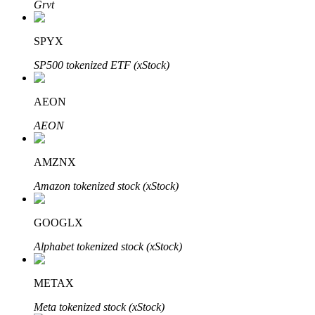
Grvt
SPYX
Otomatik Yatırım
SP500 tokenized ETF (xStock)
Uzun vadeli kâr ve esnek çıkarlar elde edin
AEON
AEON
AMZNX
Amazon tokenized stock (xStock)
GOOGLX
Stake Etmeyi Öğrenin
Alphabet tokenized stock (xStock)
Pasif gelir kazanma hakkında bilgi edinin
Bitrue
AI
METAX
Meta tokenized stock (xStock)