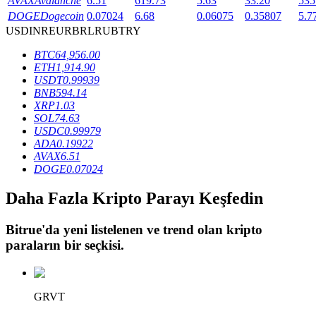
AVAX
Avalanche
6.51
619.73
5.63
33.20
535
DOGE
Dogecoin
0.07024
6.68
0.06075
0.35807
5.7
USD
INR
EUR
BRL
RUB
TRY
BTR Kilitleme
BTC
64,956.00
ETH
1,914.90
BTR sahiplerine özel yatırımlar
USDT
0.99939
BNB
594.14
XRP
1.03
SOL
74.63
USDC
0.99979
ADA
0.19922
AVAX
6.51
DOGE
0.07024
Daha Fazla Kripto Parayı Keşfedin
Krediler
Bitrue
'da yeni listelenen ve trend olan kripto
Kripto destekli borçlanma hizmeti
paraların bir seçkisi.
GRVT