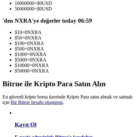
10000000
=
$
0
USD
Kopya Tüccarı Olun
50000000
=
$
0
USD
Kâr paylaşımı ve kopya ticaret komisyonlarının tadını çıkarın
'den NXRA'ye değerler today 06:59
$
10
=
0
NXRA
$
50
=
0
NXRA
$
100
=
0
NXRA
$
500
=
0
NXRA
$
1000
=
0
NXRA
$
5000
=
0
NXRA
$
10000
=
0
NXRA
$
50000
=
0
NXRA
Bilgi
Bitrue ile Kripto Para Satın Alın
Ticaret bilgileri vb. dahil olmak üzere büyük veri analizi.
En güvenli kripto borsa üzerinde Kripto Para satın almak ve satmak
için
Bir Bitrue hesabı oluşturun
.
Kayıt Ol