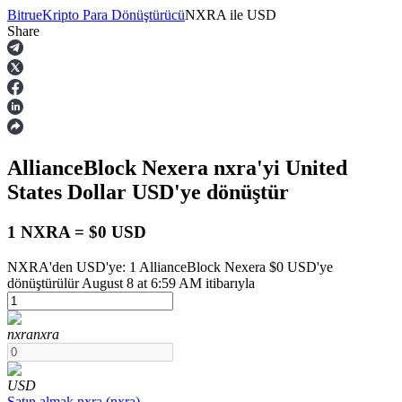
Bitrue
Kripto Para Dönüştürücü
NXRA
ile
USD
Share
Vadeli İşlemler
AllianceBlock Nexera
nxra
'yi United
States Dollar
USD
'ye dönüştür
1 NXRA = $0 USD
NXRA'den USD'ye: 1 AllianceBlock Nexera $0 USD'ye
USDT Vadeli İşlemleri
dönüştürülür August 8 at 6:59 AM itibarıyla
Teminat olarak USDT kullanan vadeli işlemler
nxra
nxra
USD
Satın almak
nxra
(
nxra
)