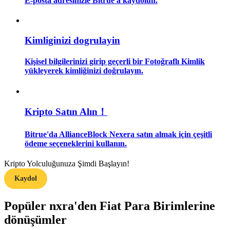
E-posta adresinizle Bitrue'a kaydolun.
Rehber
Kimliginizi dogrulayin
Vadeli İşlemler Başlangıç Kılavuzu
Kişisel bilgilerinizi girip geçerli bir Fotoğraflı Kimlik
yükleyerek kimliğinizi doğrulayın.
Kripto Satın Alın！
Bitrue'da AllianceBlock Nexera satın almak için çeşitli
ödeme seçeneklerini kullanın.
Ticaret stratejileri
Nasıl kârlı kalabileceğinizi öğrenin
Kripto Yolculuğunuza Şimdi Başlayın!
Kaydol
Popüler nxra'den Fiat Para Birimlerine
dönüşümler