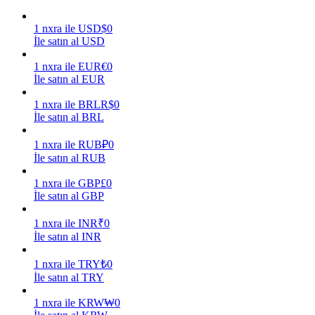
Kazan
1
nxra
ile
USD
$
0
İle satın al USD
1
nxra
ile
EUR
€
0
İle satın al EUR
1
nxra
ile
BRL
R$
0
İle satın al BRL
1
nxra
ile
RUB
₽
0
İle satın al RUB
Power Piggy
1
nxra
ile
GBP
£
0
İle satın al GBP
Günlük rekabetçi ödüller kazanın
1
nxra
ile
INR
₹
0
İle satın al INR
1
nxra
ile
TRY
₺
0
İle satın al TRY
1
nxra
ile
KRW
₩
0