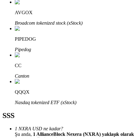
AVGOX
Broadcom tokenized stock (xStock)
Bitrue Ortakları
PIPEDOG
Pipedog
CC
Canton
QQQX
Bitrue İş Ortağı
Nasdaq tokenized ETF (xStock)
Kullanıcı başına %65'e kadar komisyon!
SSS
1 NXRA USD ne kadar?
Şu anda,
1 AllianceBlock Nexera (NXRA) yaklaşık olarak