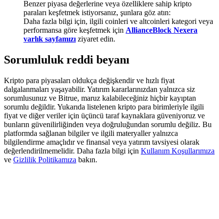
Benzer piyasa değerlerine veya özelliklere sahip kripto
Deposit & Trade BTC to Share 25000 USDT prize pool!
paraları keşfetmek istiyorsanız, şunlara göz atın:
Daha fazla bilgi için, ilgili coinleri ve altcoinleri kategori veya
performansa göre keşfetmek için
AllianceBlock Nexera
varlık sayfamızı
ziyaret edin.
Deposit CASHCAT & Win
Sorumluluk reddi beyanı
Share 500000 CASHCAT prize pool
Kripto para piyasaları oldukça değişkendir ve hızlı fiyat
dalgalanmaları yaşayabilir. Yatırım kararlarınızdan yalnızca siz
sorumlusunuz ve Bitrue, maruz kalabileceğiniz hiçbir kayıptan
Exclusive for BitMart Users
sorumlu değildir. Yukarıda listelenen kripto para birimleriyle ilgili
fiyat ve diğer veriler için üçüncü taraf kaynaklara güveniyoruz ve
Register & Trade to Win 500,000 USDT
bunların güvenilirliğinden veya doğruluğundan sorumlu değiliz. Bu
platformda sağlanan bilgiler ve ilgili materyaller yalnızca
bilgilendirme amaçlıdır ve finansal veya yatırım tavsiyesi olarak
değerlendirilmemelidir. Daha fazla bilgi için
Kullanım Koşullarımıza
ve
Gizlilik Politikamıza
bakın.
Precious Metals Trading Carnival
Trade Gold & Silver · 33,333 USDT Bonus