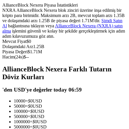
AllianceBlock Nexera Piyasa İstatistikleri
USDC'yi teminat olarak kullanan vadeli işlemler
NXRA AllianceBlock Nexera blok zinciri üzerine inşa edilmiş bir
kripto para birimidir. Maksimum arzı 2B, mevcut toplam arzı 1.35B
ve dolaşımdaki arzı 1.25B ile piyasa değeri 1.71M'dir.
Şimdi Satın
Al
bağlantısına tıklayın veya
AllianceBlock Nexera (NXRA) satın
alma
işlemini güvenli ve kolay bir şekilde gerçekleştirmek için adım
adım kılavuzumuza göz atın.
Mevcut Fiyat
$
0
Dolaşımdaki Arz
1.25B
Piyasa Değeri
$
1.71M
Hacim(24s)
$
--
Kopya Ticaret
AllianceBlock Nexera Farklı Tutarın
En iyi traderlarla güçlerinizi birleştirin
Döviz Kurları
'den USD'ye değerler today 06:59
10000
=
$
0
USD
50000
=
$
0
USD
100000
=
$
0
USD
500000
=
$
0
USD
1000000
=
$
0
USD
5000000
=
$
0
USD