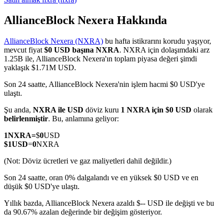
AllianceBlock Nexera Hakkında
AllianceBlock Nexera (NXRA)
bu hafta istikrarını korudu yaşıyor,
COIN-M Vadeli İşlemleri
mevcut fiyat
$0 USD başına NXRA
. NXRA için dolaşımdaki arz
1.25B ile, AllianceBlock Nexera'ın toplam piyasa değeri şimdi
Kripto Para Vadeli İşlemleri
yaklaşık $1.71M USD.
Son 24 saatte, AllianceBlock Nexera'nin işlem hacmi $0 USD'ye
ulaştı.
TradFi
Şu anda,
NXRA ile USD
döviz kuru
1 NXRA için $0 USD
olarak
Hisse senetleri, döviz, değerli metaller ve emtia türevleri
belirlenmiştir
. Bu, anlamına geliyor:
1
NXRA
=
$
0
USD
$
1
USD
=
0
NXRA
(Not: Döviz ücretleri ve gaz maliyetleri dahil değildir.)
Son 24 saatte, oran 0% dalgalandı ve en yüksek $0 USD ve en
düşük $0 USD'ye ulaştı.
Yıllık bazda, AllianceBlock Nexera azaldı $-- USD ile değişti ve bu
da 90.67% azalan değerinde bir değişim gösteriyor.
USDC Vadeli İşlemleri