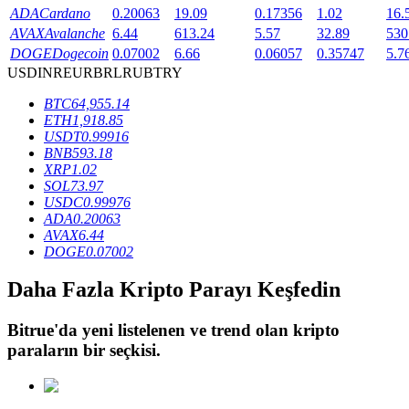
ADA
Cardano
0.20063
19.09
0.17356
1.02
16.
AVAX
Avalanche
6.44
613.24
5.57
32.89
530
DOGE
Dogecoin
0.07002
6.66
0.06057
0.35747
5.7
BTR Kilitleme
USD
INR
EUR
BRL
RUB
TRY
BTR sahiplerine özel yatırımlar
BTC
64,955.14
ETH
1,918.85
USDT
0.99916
BNB
593.18
XRP
1.02
SOL
73.97
USDC
0.99976
ADA
0.20063
AVAX
6.44
DOGE
0.07002
Krediler
Daha Fazla Kripto Parayı Keşfedin
Kripto destekli borçlanma hizmeti
Bitrue
'da yeni listelenen ve trend olan kripto
paraların bir seçkisi.