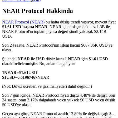
NEAR Protocol Hakkında
NEAR Protocol (NEAR)
bu hafta düşüş trendi yaşıyor, mevcut fiyat
COIN-M Vadeli İşlemleri
$1.61 USD başına NEAR
. NEAR için dolaşımdaki arz 1.3B ile,
NEAR Protocol'ın toplam piyasa değeri şimdi yaklaşık $2.14B
Kripto Para Vadeli İşlemleri
USD.
Son 24 saatte, NEAR Protocol'nin işlem hacmi $687.86K USD'ye
ulaştı.
TradFi
Şu anda,
NEAR ile USD
döviz kuru
1 NEAR için $1.61 USD
Hisse senetleri, döviz, değerli metaller ve emtia türevleri
olarak
belirlenmiştir
. Bu, anlamına geliyor:
1
NEAR
=
$
1.61
USD
$
1
USD
=
0.61967467
NEAR
(Not: Döviz ücretleri ve gaz maliyetleri dahil değildir.)
Son 7 gün içinde, NEAR Protocol fiyatı düştü 4.48% ile değişti.
Son
24 saatte, oran 3.17% dalgalandı ve en yüksek $0 USD ve en düşük
$0 USD'ye ulaştı.
Geçen aya göre, NEAR Protocol azaldı 13.89% ile değişti.aşağı $--
USDC Vadeli İşlemleri