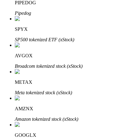
PIPEDOG
Pipedog
Otomatik Yatırım
SPYX
Uzun vadeli kâr ve esnek çıkarlar elde edin
SP500 tokenized ETF (xStock)
AVGOX
Broadcom tokenized stock (xStock)
METAX
Meta tokenized stock (xStock)
Stake Etmeyi Öğrenin
AMZNX
Pasif gelir kazanma hakkında bilgi edinin
Amazon tokenized stock (xStock)
Bitrue
AI
GOOGLX