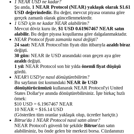
1 NEAR USD ne kadar?
Şu anda,
1 NEAR Protocol (NEAR) yaklaşık olarak $1.61
USD değerindedir.
Bu değer, mevcut piyasa oranına göre
gerçek zamanlı olarak güncellenmektedir.
1 USD için ne kadar NEAR alabilirim?
Mevcut döviz kuru ile,
$1 USD 0.61967467 NEAR satın
alabilir.
Bu değer piyasa koşullarına göre dalgalanmaktadır.
Yönlendirme
NEAR Protocol fiyatı zamanla nasıl değişti?
Arkadaşını davet et, nakit ödüller kazan
24 saat:
NEAR Protocol'nin fiyatı dün itibarıyla
azaldı biraz
değişti.
BTC Welcome Rewards
30 gün:
NEAR ile USD arasındaki oran geçen aya göre
azaldı
değişti.
1 yıl:
NEAR Protocol son bir yılda
önemli fiyat düşüşü
gördü.
NEAR'i USD'ye nasıl dönüştürebilirim?
Bu sayfanın üst kısmındaki
NEAR ile USD
dönüştürücümüzü
kullanarak NEAR Protocol'yi United
States Dollar'ye anında dönüştürebilirsiniz. İşte birkaç hızlı
örnek:
$10 USD = 6.1967467 NEAR
10 NEAR = $16.14 USD
(Gösterilen tüm oranlar yaklaşık olup, ücretler hariçtir.)
Bitrue'da 1 NEAR Protocol nasıl satın alınır?
NEAR Protocol'ı güvenli bir şekilde
Bitrue
'dan satın
BTC Welcome Rewards
alabilirsiniz, bu önde gelen bir merkezi borsa. Cüzdanınızı