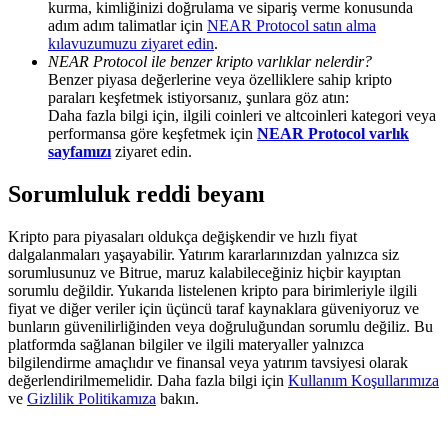
kurma, kimliğinizi doğrulama ve sipariş verme konusunda
Deposit & Trade BTC to Share 25000 USDT prize pool!
adım adım talimatlar için
NEAR Protocol satın alma
kılavuzumuzu ziyaret edin
.
NEAR Protocol ile benzer kripto varlıklar nelerdir?
Benzer piyasa değerlerine veya özelliklere sahip kripto
Deposit CASHCAT & Win
paraları keşfetmek istiyorsanız, şunlara göz atın:
Daha fazla bilgi için, ilgili coinleri ve altcoinleri kategori veya
Share 500000 CASHCAT prize pool
performansa göre keşfetmek için
NEAR Protocol varlık
sayfamızı
ziyaret edin.
Sorumluluk reddi beyanı
Exclusive for BitMart Users
Kripto para piyasaları oldukça değişkendir ve hızlı fiyat
Register & Trade to Win 500,000 USDT
dalgalanmaları yaşayabilir. Yatırım kararlarınızdan yalnızca siz
sorumlusunuz ve Bitrue, maruz kalabileceğiniz hiçbir kayıptan
sorumlu değildir. Yukarıda listelenen kripto para birimleriyle ilgili
fiyat ve diğer veriler için üçüncü taraf kaynaklara güveniyoruz ve
bunların güvenilirliğinden veya doğruluğundan sorumlu değiliz. Bu
Precious Metals Trading Carnival
platformda sağlanan bilgiler ve ilgili materyaller yalnızca
bilgilendirme amaçlıdır ve finansal veya yatırım tavsiyesi olarak
Trade Gold & Silver · 33,333 USDT Bonus
değerlendirilmemelidir. Daha fazla bilgi için
Kullanım Koşullarımıza
ve
Gizlilik Politikamıza
bakın.