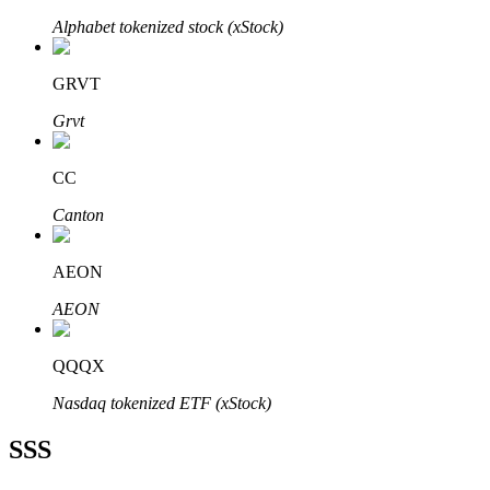
Alphabet tokenized stock (xStock)
GRVT
Grvt
Bitrue Ortakları
CC
Canton
AEON
AEON
Bitrue İş Ortağı
QQQX
Kullanıcı başına %65'e kadar komisyon!
Nasdaq tokenized ETF (xStock)
SSS