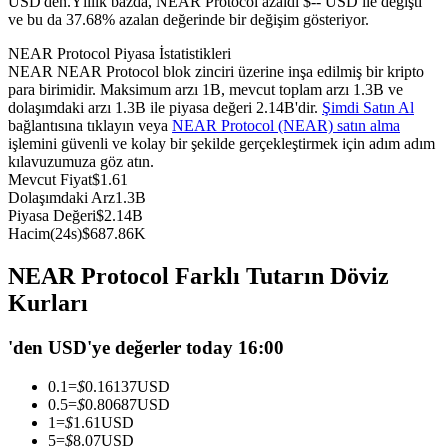
USD'den.
Yıllık bazda, NEAR Protocol azaldı $-- USD ile değişti
ve bu da 37.68% azalan değerinde bir değişim gösteriyor.
USDC'yi teminat olarak kullanan vadeli işlemler
NEAR Protocol Piyasa İstatistikleri
NEAR NEAR Protocol blok zinciri üzerine inşa edilmiş bir kripto
para birimidir. Maksimum arzı 1B, mevcut toplam arzı 1.3B ve
dolaşımdaki arzı 1.3B ile piyasa değeri 2.14B'dir.
Şimdi Satın Al
bağlantısına tıklayın veya
NEAR Protocol (NEAR) satın alma
işlemini güvenli ve kolay bir şekilde gerçekleştirmek için adım adım
kılavuzumuza göz atın.
Mevcut Fiyat
$
1.61
Dolaşımdaki Arz
1.3B
Piyasa Değeri
$
2.14B
Kopya Ticaret
Hacim(24s)
$
687.86K
En iyi traderlarla güçlerinizi birleştirin
NEAR Protocol Farklı Tutarın Döviz
Kurları
'den USD'ye değerler today 16:00
0.1
=
$
0.16137
USD
0.5
=
$
0.80687
USD
1
=
$
1.61
USD
5
=
$
8.07
USD