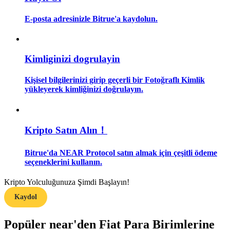
E-posta adresinizle Bitrue'a kaydolun.
Rehber
Vadeli İşlemler Başlangıç Kılavuzu
Kimliginizi dogrulayin
Kişisel bilgilerinizi girip geçerli bir Fotoğraflı Kimlik
yükleyerek kimliğinizi doğrulayın.
Kripto Satın Alın！
Ticaret stratejileri
Bitrue'da NEAR Protocol satın almak için çeşitli ödeme
seçeneklerini kullanın.
Nasıl kârlı kalabileceğinizi öğrenin
Kripto Yolculuğunuza Şimdi Başlayın!
Kaydol
Popüler near'den Fiat Para Birimlerine