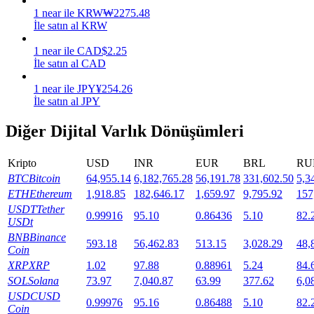
1
near
ile
KRW
₩
2275.48
Staking
İle satın al KRW
Yüksek getiri ve anında erişim
1
near
ile
CAD
$
2.25
İle satın al CAD
1
near
ile
JPY
¥
254.26
İle satın al JPY
Diğer Dijital Varlık Dönüşümleri
Kripto
USD
INR
EUR
BRL
RU
BTC
Bitcoin
64,955.14
6,182,765.28
56,191.78
331,602.50
5,3
Launchpool
ETH
Ethereum
1,918.85
182,646.17
1,659.97
9,795.92
157
USDT
Tether
0.99916
95.10
0.86436
5.10
82.
Popüler token'lar kazanmak için esnek staking
USDt
BNB
Binance
593.18
56,462.83
513.15
3,028.29
48,
Coin
XRP
XRP
1.02
97.88
0.88961
5.24
84.
SOL
Solana
73.97
7,040.87
63.99
377.62
6,0
USDC
USD
0.99976
95.16
0.86488
5.10
82.
Coin