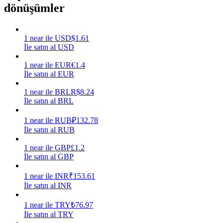
dönüşümler
Kazan
1
near
ile
USD
$
1.61
İle satın al USD
1
near
ile
EUR
€
1.4
İle satın al EUR
1
near
ile
BRL
R$
8.24
İle satın al BRL
1
near
ile
RUB
₽
132.78
Power Piggy
İle satın al RUB
Günlük rekabetçi ödüller kazanın
1
near
ile
GBP
£
1.2
İle satın al GBP
1
near
ile
INR
₹
153.61
İle satın al INR
1
near
ile
TRY
₺
76.97
İle satın al TRY