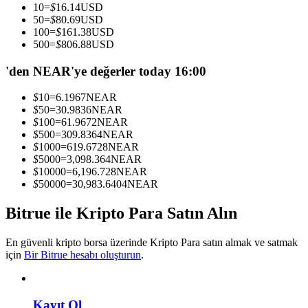
10
=
$
16.14
USD
Kopya Tüccarı Olun
50
=
$
80.69
USD
100
=
$
161.38
USD
Kâr paylaşımı ve kopya ticaret komisyonlarının tadını çıkarın
500
=
$
806.88
USD
'den NEAR'ye değerler today 16:00
$
10
=
6.1967
NEAR
$
50
=
30.9836
NEAR
$
100
=
61.9672
NEAR
$
500
=
309.8364
NEAR
$
1000
=
619.6728
NEAR
$
5000
=
3,098.364
NEAR
$
10000
=
6,196.728
NEAR
Bilgi
$
50000
=
30,983.6404
NEAR
Ticaret bilgileri vb. dahil olmak üzere büyük veri analizi.
Bitrue ile Kripto Para Satın Alın
En güvenli kripto borsa üzerinde Kripto Para satın almak ve satmak
için
Bir Bitrue hesabı oluşturun
.
Kayıt Ol