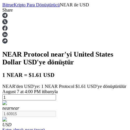
Bitrue
Kripto Para Dönüştürücü
NEAR
ile
USD
Share
Vadeli İşlemler
NEAR Protocol
near
'yi United States
Dollar
USD
'ye dönüştür
1 NEAR = $1.61 USD
NEAR'den USD'ye: 1 NEAR Protocol $1.61 USD'ye dönüştürülür
USDT Vadeli İşlemleri
August 7 at 4:00 PM itibarıyla
Teminat olarak USDT kullanan vadeli işlemler
near
near
USD
Satın almak
near
(
near
)