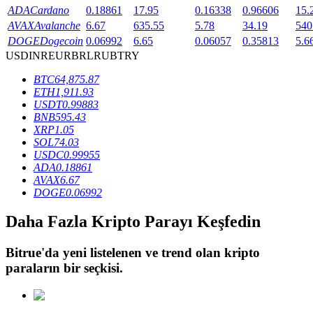
ADA
Cardano
0.18861
17.95
0.16338
0.96606
15.
AVAX
Avalanche
6.67
635.55
5.78
34.19
540
DOGE
Dogecoin
0.06992
6.65
0.06057
0.35813
5.6
BTR Kilitleme
USD
INR
EUR
BRL
RUB
TRY
BTR sahiplerine özel yatırımlar
BTC
64,875.87
ETH
1,911.93
USDT
0.99883
BNB
595.43
XRP
1.05
SOL
74.03
USDC
0.99955
ADA
0.18861
AVAX
6.67
DOGE
0.06992
Krediler
Daha Fazla Kripto Parayı Keşfedin
Kripto destekli borçlanma hizmeti
Bitrue
'da yeni listelenen ve trend olan kripto
paraların bir seçkisi.