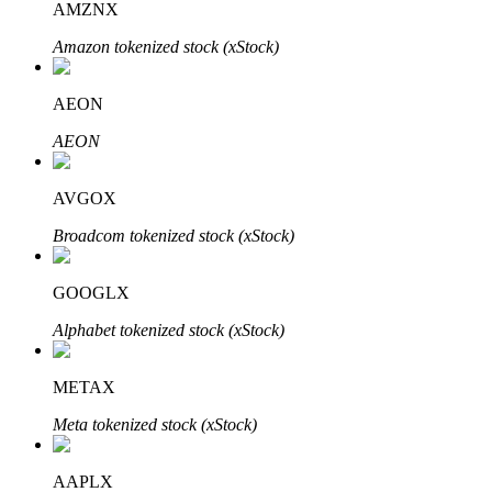
AMZNX
Amazon tokenized stock (xStock)
Otomatik Yatırım
AEON
Uzun vadeli kâr ve esnek çıkarlar elde edin
AEON
AVGOX
Broadcom tokenized stock (xStock)
GOOGLX
Alphabet tokenized stock (xStock)
Stake Etmeyi Öğrenin
METAX
Pasif gelir kazanma hakkında bilgi edinin
Meta tokenized stock (xStock)
Bitrue
AI
AAPLX