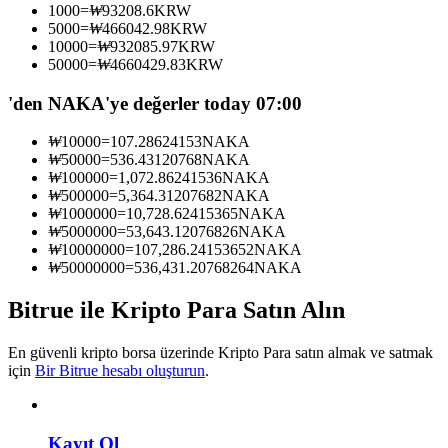
1000
=
₩
93208.6
KRW
Kopya Tüccarı Olun
5000
=
₩
466042.98
KRW
10000
=
₩
932085.97
KRW
Kâr paylaşımı ve kopya ticaret komisyonlarının tadını çıkarın
50000
=
₩
4660429.83
KRW
'den NAKA'ye değerler today 07:00
₩
10000
=
107.28624153
NAKA
₩
50000
=
536.43120768
NAKA
₩
100000
=
1,072.86241536
NAKA
₩
500000
=
5,364.31207682
NAKA
₩
1000000
=
10,728.62415365
NAKA
₩
5000000
=
53,643.12076826
NAKA
₩
10000000
=
107,286.24153652
NAKA
Bilgi
₩
50000000
=
536,431.20768264
NAKA
Ticaret bilgileri vb. dahil olmak üzere büyük veri analizi.
Bitrue ile Kripto Para Satın Alın
En güvenli kripto borsa üzerinde Kripto Para satın almak ve satmak
için
Bir Bitrue hesabı oluşturun
.
Kayıt Ol