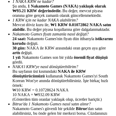
1 NAKA KRW ne kadar?
Şu anda,
1 Nakamoto Games (NAKA) yaklaşık olarak
₩93.21 KRW değerindedir.
Bu değer, mevcut piyasa
oranına göre gerçek zamanlı olarak güncellenmektedir.
1 KRW için ne kadar NAKA alabilirim?
Mevcut döviz kuru ile,
₩1 KRW 0.01072862 NAKA satın
alabilir.
Bu değer piyasa koşullarına göre dalgalanmaktadır.
Yönlendirme
Nakamoto Games fiyatı zamanla nasıl değişti?
Arkadaşını davet et, nakit ödüller kazan
24 saat:
Nakamoto Games'nin fiyatı dün itibarıyla
istikrarını
korudu
değişti.
Deposit CASHCAT & Win
30 gün:
NAKA ile KRW arasındaki oran geçen aya göre
arttı
değişti.
1 yıl:
Nakamoto Games son bir yılda
önemli fiyat düşüşü
gördü.
NAKA'i KRW'ye nasıl dönüştürebilirim?
Bu sayfanın üst kısmındaki
NAKA ile KRW
dönüştürücümüzü
kullanarak Nakamoto Games'yi South
Korean Won'ye anında dönüştürebilirsiniz. İşte birkaç hızlı
örnek:
₩10 KRW = 0.10728624 NAKA
10 NAKA = ₩932.09 KRW
(Gösterilen tüm oranlar yaklaşık olup, ücretler hariçtir.)
Bitrue'da 1 Nakamoto Games nasıl satın alınır?
Nakamoto Games'ı güvenli bir şekilde
Bitrue
'dan satın
Deposit CASHCAT & Win
alabilirsiniz, bu önde gelen bir merkezi borsa. Cüzdanınızı