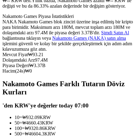
₩-- KRW'den.
Yıllık bazda, Nakamoto Games azaldı ₩-- KRW ile
değişti ve bu da 86.33% azalan değerinde bir değişim gösteriyor.
USDC'yi teminat olarak kullanan vadeli işlemler
Nakamoto Games Piyasa İstatistikleri
NAKA Nakamoto Games blok zinciri üzerine inşa edilmiş bir kripto
para birimidir. Maksimum arzı 180M, mevcut toplam arzı 180M ve
dolaşımdaki arzı 97.4M ile piyasa değeri 3.37B'dir.
Şimdi Satın Al
bağlantısına tıklayın veya
Nakamoto Games (NAKA) satın alma
işlemini güvenli ve kolay bir şekilde gerçekleştirmek için adım adım
kılavuzumuza göz atın.
Mevcut Fiyat
₩
93.21
Dolaşımdaki Arz
97.4M
Piyasa Değeri
₩
3.37B
Kopya Ticaret
Hacim(24s)
₩
0
En iyi traderlarla güçlerinizi birleştirin
Nakamoto Games Farklı Tutarın Döviz
Kurları
'den KRW'ye değerler today 07:00
10
=
₩
932.09
KRW
50
=
₩
4660.43
KRW
100
=
₩
9320.86
KRW
500
=
₩
46604.3
KRW