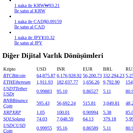
1
naka
ile
KRW
₩
93.21
Staking
İle satın al KRW
Yüksek getiri ve anında erişim
1
naka
ile
CAD
$
0.09159
İle satın al CAD
1
naka
ile
JPY
¥
10.32
İle satın al JPY
Diğer Dijital Varlık Dönüşümleri
Kripto
USD
INR
EUR
BRL
RU
BTC
Bitcoin
64,875.87
6,176,928.92
56,200.73
332,294.23
5,2
Launchpool
ETH
Ethereum
1,911.93
182,037.77
1,656.26
9,792.90
154
USDT
Tether
0.99883
95.10
0.86527
5.11
80.
Popüler token'lar kazanmak için esnek staking
USDt
BNB
Binance
595.43
56,692.24
515.81
3,049.81
48,
Coin
XRP
XRP
1.05
100.01
0.90994
5.38
85.
SOL
Solana
74.03
7,048.59
64.13
379.18
5,9
USDC
USD
0.99955
95.16
0.86589
5.11
80.
Coin