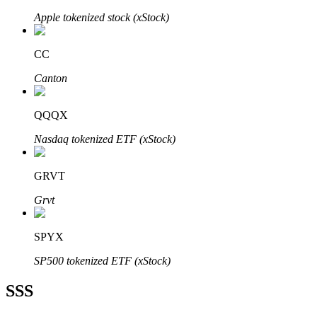
Apple tokenized stock (xStock)
CC
Canton
Bitrue Ortakları
QQQX
Nasdaq tokenized ETF (xStock)
GRVT
Grvt
Bitrue İş Ortağı
SPYX
Kullanıcı başına %65'e kadar komisyon!
SP500 tokenized ETF (xStock)
SSS