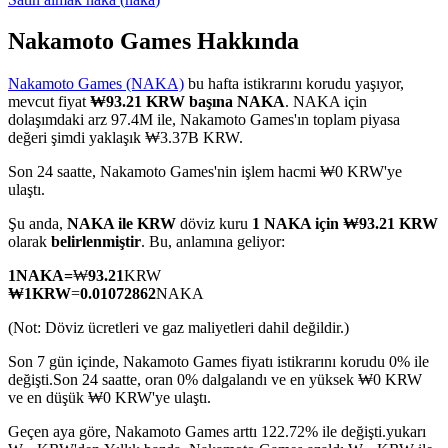
Nakamoto Games Hakkında
Nakamoto Games (NAKA)
bu hafta istikrarını korudu yaşıyor,
COIN-M Vadeli İşlemleri
mevcut fiyat
₩93.21 KRW başına NAKA
. NAKA için
dolaşımdaki arz 97.4M ile, Nakamoto Games'ın toplam piyasa
Kripto Para Vadeli İşlemleri
değeri şimdi yaklaşık ₩3.37B KRW.
Son 24 saatte, Nakamoto Games'nin işlem hacmi ₩0 KRW'ye
ulaştı.
TradFi
Şu anda,
NAKA ile KRW
döviz kuru
1 NAKA için ₩93.21 KRW
Hisse senetleri, döviz, değerli metaller ve emtia türevleri
olarak
belirlenmiştir
. Bu, anlamına geliyor:
1
NAKA
=
₩
93.21
KRW
₩
1
KRW
=
0.01072862
NAKA
(Not: Döviz ücretleri ve gaz maliyetleri dahil değildir.)
Son 7 gün içinde, Nakamoto Games fiyatı istikrarını korudu 0% ile
değişti.
Son 24 saatte, oran 0% dalgalandı ve en yüksek ₩0 KRW
ve en düşük ₩0 KRW'ye ulaştı.
Geçen aya göre, Nakamoto Games arttı 122.72% ile değişti.yukarı
USDC Vadeli İşlemleri