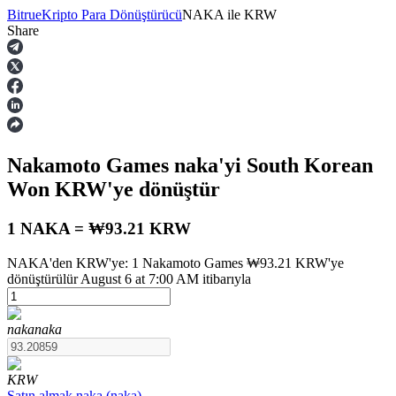
Bitrue
Kripto Para Dönüştürücü
NAKA
ile
KRW
Share
Vadeli İşlemler
Nakamoto Games
naka
'yi South Korean
Won
KRW
'ye dönüştür
1 NAKA = ₩93.21 KRW
NAKA'den KRW'ye: 1 Nakamoto Games ₩93.21 KRW'ye
USDT Vadeli İşlemleri
dönüştürülür August 6 at 7:00 AM itibarıyla
Teminat olarak USDT kullanan vadeli işlemler
naka
naka
KRW
Satın almak
naka
(
naka
)