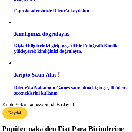
E-posta adresinizle Bitrue'a kaydolun.
Rehber
Vadeli İşlemler Başlangıç Kılavuzu
Kimliginizi dogrulayin
Kişisel bilgilerinizi girip geçerli bir Fotoğraflı Kimlik
yükleyerek kimliğinizi doğrulayın.
Kripto Satın Alın！
Ticaret stratejileri
Bitrue'da Nakamoto Games satın almak için çeşitli ödeme
seçeneklerini kullanın.
Nasıl kârlı kalabileceğinizi öğrenin
Kripto Yolculuğunuza Şimdi Başlayın!
Kaydol
Popüler naka'den Fiat Para Birimlerine