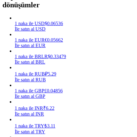
dönüşümler
Kazan
1
naka
ile
USD
$
0.06536
İle satın al USD
1
naka
ile
EUR
€
0.05662
İle satın al EUR
1
naka
ile
BRL
R$
0.33479
İle satın al BRL
1
naka
ile
RUB
₽
5.29
Power Piggy
İle satın al RUB
Günlük rekabetçi ödüller kazanın
1
naka
ile
GBP
£
0.04856
İle satın al GBP
1
naka
ile
INR
₹
6.22
İle satın al INR
1
naka
ile
TRY
₺
3.11
İle satın al TRY