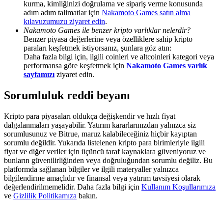
kurma, kimliğinizi doğrulama ve sipariş verme konusunda
Share 500000 CASHCAT prize pool
adım adım talimatlar için
Nakamoto Games satın alma
kılavuzumuzu ziyaret edin
.
Nakamoto Games ile benzer kripto varlıklar nelerdir?
Benzer piyasa değerlerine veya özelliklere sahip kripto
Exclusive for BitMart Users
paraları keşfetmek istiyorsanız, şunlara göz atın:
Daha fazla bilgi için, ilgili coinleri ve altcoinleri kategori veya
Register & Trade to Win 500,000 USDT
performansa göre keşfetmek için
Nakamoto Games varlık
sayfamızı
ziyaret edin.
Sorumluluk reddi beyanı
Precious Metals Trading Carnival
Kripto para piyasaları oldukça değişkendir ve hızlı fiyat
Trade Gold & Silver · 33,333 USDT Bonus
dalgalanmaları yaşayabilir. Yatırım kararlarınızdan yalnızca siz
sorumlusunuz ve Bitrue, maruz kalabileceğiniz hiçbir kayıptan
sorumlu değildir. Yukarıda listelenen kripto para birimleriyle ilgili
fiyat ve diğer veriler için üçüncü taraf kaynaklara güveniyoruz ve
bunların güvenilirliğinden veya doğruluğundan sorumlu değiliz. Bu
USDT New User Exclusive 10% APR
platformda sağlanan bilgiler ve ilgili materyaller yalnızca
bilgilendirme amaçlıdır ve finansal veya yatırım tavsiyesi olarak
USDT Flexible Staking | Daily Rewards
değerlendirilmemelidir. Daha fazla bilgi için
Kullanım Koşullarımıza
ve
Gizlilik Politikamıza
bakın.