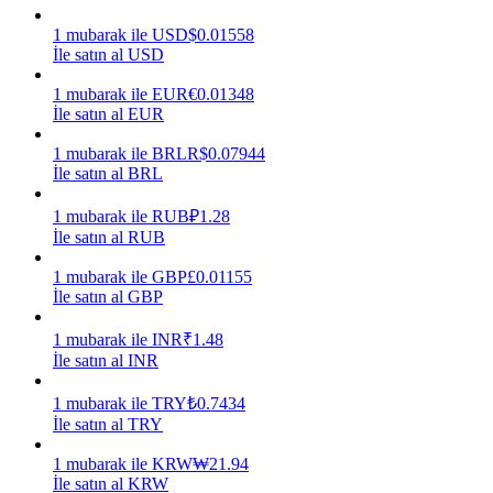
1
mubarak
ile
USD
$
0.01558
Kazan
İle satın al USD
1
mubarak
ile
EUR
€
0.01348
İle satın al EUR
1
mubarak
ile
BRL
R$
0.07944
İle satın al BRL
1
mubarak
ile
RUB
₽
1.28
İle satın al RUB
Power Piggy
1
mubarak
ile
GBP
£
0.01155
İle satın al GBP
Günlük rekabetçi ödüller kazanın
1
mubarak
ile
INR
₹
1.48
İle satın al INR
1
mubarak
ile
TRY
₺
0.7434
İle satın al TRY
1
mubarak
ile
KRW
₩
21.94
İle satın al KRW