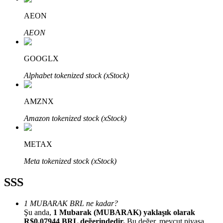
AEON
AEON
GOOGLX
Bitrue Ortakları
Alphabet tokenized stock (xStock)
AMZNX
Amazon tokenized stock (xStock)
METAX
Bitrue İş Ortağı
Meta tokenized stock (xStock)
Kullanıcı başına %65'e kadar komisyon!
SSS
1 MUBARAK BRL ne kadar?
Şu anda,
1 Mubarak (MUBARAK) yaklaşık olarak
R$0.07944 BRL değerindedir.
Bu değer, mevcut piyasa