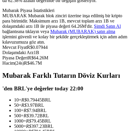
da 62.58% azalan değerinde bir değişim gösteriyor.
USDC'yi teminat olarak kullanan vadeli işlemler
Mubarak Piyasa İstatistikleri
MUBARAK Mubarak blok zinciri üzerine inşa edilmiş bir kripto
para birimidir. Maksimum arzı 1B, mevcut toplam arzı 1B ve
dolaşımdaki arzı 1B ile piyasa değeri 64.26M'dir.
Şimdi Satın Al
bağlantısına tıklayın veya
Mubarak (MUBARAK) satın alma
işlemini güvenli ve kolay bir şekilde gerçekleştirmek için adım adım
kılavuzumuza göz atın.
Mevcut Fiyat
R$
0.07944
Dolaşımdaki Arz
1B
Piyasa Değeri
R$
64.26M
Hacim(24s)
R$
46.7M
Kopya Ticaret
Mubarak Farklı Tutarın Döviz Kurları
En iyi traderlarla güçlerinizi birleştirin
'den BRL'ye değerler today 22:00
10
=
R$
0.79445
BRL
50
=
R$
3.97
BRL
100
=
R$
7.94
BRL
500
=
R$
39.72
BRL
1000
=
R$
79.45
BRL
5000
=
R$
397.23
BRL