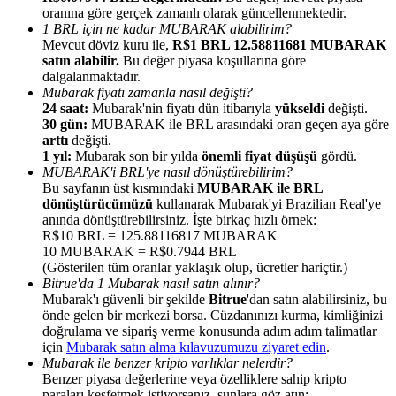
oranına göre gerçek zamanlı olarak güncellenmektedir.
1 BRL için ne kadar MUBARAK alabilirim?
Mevcut döviz kuru ile,
R$1 BRL 12.58811681 MUBARAK
satın alabilir.
Bu değer piyasa koşullarına göre
dalgalanmaktadır.
Mubarak fiyatı zamanla nasıl değişti?
Yönlendirme
24 saat:
Mubarak'nin fiyatı dün itibarıyla
yükseldi
değişti.
30 gün:
MUBARAK ile BRL arasındaki oran geçen aya göre
Arkadaşını davet et, nakit ödüller kazan
arttı
değişti.
1 yıl:
Mubarak son bir yılda
önemli fiyat düşüşü
gördü.
BTC Welcome Rewards
MUBARAK'i BRL'ye nasıl dönüştürebilirim?
Bu sayfanın üst kısmındaki
MUBARAK ile BRL
dönüştürücümüzü
kullanarak Mubarak'yi Brazilian Real'ye
anında dönüştürebilirsiniz. İşte birkaç hızlı örnek:
R$10 BRL = 125.88116817 MUBARAK
10 MUBARAK = R$0.7944 BRL
(Gösterilen tüm oranlar yaklaşık olup, ücretler hariçtir.)
Bitrue'da 1 Mubarak nasıl satın alınır?
Mubarak'ı güvenli bir şekilde
Bitrue
'dan satın alabilirsiniz, bu
önde gelen bir merkezi borsa. Cüzdanınızı kurma, kimliğinizi
doğrulama ve sipariş verme konusunda adım adım talimatlar
için
Mubarak satın alma kılavuzumuzu ziyaret edin
.
Mubarak ile benzer kripto varlıklar nelerdir?
BTC Welcome Rewards
Benzer piyasa değerlerine veya özelliklere sahip kripto
paraları keşfetmek istiyorsanız, şunlara göz atın: