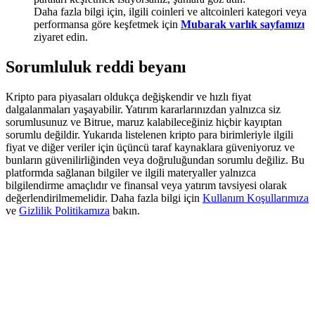
Deposit & Trade BTC to Share 25000 USDT prize pool!
Daha fazla bilgi için, ilgili coinleri ve altcoinleri kategori veya
performansa göre keşfetmek için
Mubarak varlık sayfamızı
ziyaret edin.
Sorumluluk reddi beyanı
Deposit CASHCAT & Win
Share 500000 CASHCAT prize pool
Kripto para piyasaları oldukça değişkendir ve hızlı fiyat
dalgalanmaları yaşayabilir. Yatırım kararlarınızdan yalnızca siz
sorumlusunuz ve Bitrue, maruz kalabileceğiniz hiçbir kayıptan
sorumlu değildir. Yukarıda listelenen kripto para birimleriyle ilgili
fiyat ve diğer veriler için üçüncü taraf kaynaklara güveniyoruz ve
Exclusive for BitMart Users
bunların güvenilirliğinden veya doğruluğundan sorumlu değiliz. Bu
platformda sağlanan bilgiler ve ilgili materyaller yalnızca
Register & Trade to Win 500,000 USDT
bilgilendirme amaçlıdır ve finansal veya yatırım tavsiyesi olarak
değerlendirilmemelidir. Daha fazla bilgi için
Kullanım Koşullarımıza
ve
Gizlilik Politikamıza
bakın.
Precious Metals Trading Carnival
Trade Gold & Silver · 33,333 USDT Bonus