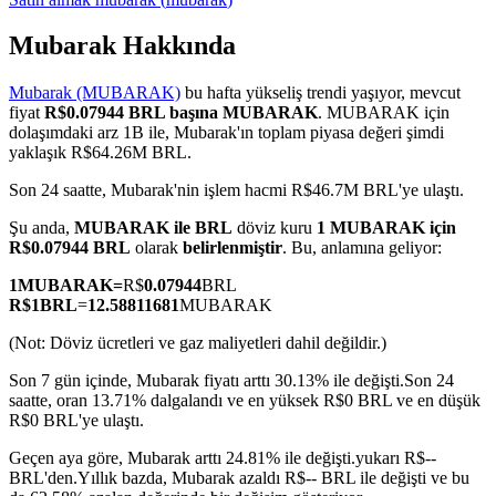
Mubarak Hakkında
Mubarak (MUBARAK)
bu hafta yükseliş trendi yaşıyor, mevcut
COIN-M Vadeli İşlemleri
fiyat
R$0.07944 BRL başına MUBARAK
. MUBARAK için
dolaşımdaki arz 1B ile, Mubarak'ın toplam piyasa değeri şimdi
Kripto Para Vadeli İşlemleri
yaklaşık R$64.26M BRL.
Son 24 saatte, Mubarak'nin işlem hacmi R$46.7M BRL'ye ulaştı.
TradFi
Şu anda,
MUBARAK ile BRL
döviz kuru
1 MUBARAK için
R$0.07944 BRL
olarak
belirlenmiştir
. Bu, anlamına geliyor:
Hisse senetleri, döviz, değerli metaller ve emtia türevleri
1
MUBARAK
=
R$
0.07944
BRL
R$
1
BRL
=
12.58811681
MUBARAK
(Not: Döviz ücretleri ve gaz maliyetleri dahil değildir.)
Son 7 gün içinde, Mubarak fiyatı arttı 30.13% ile değişti.
Son 24
saatte, oran 13.71% dalgalandı ve en yüksek R$0 BRL ve en düşük
R$0 BRL'ye ulaştı.
Geçen aya göre, Mubarak arttı 24.81% ile değişti.yukarı R$--
BRL'den.
Yıllık bazda, Mubarak azaldı R$-- BRL ile değişti ve bu
USDC Vadeli İşlemleri