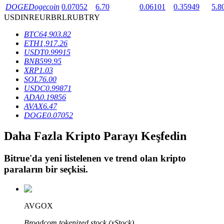
DOGE
Dogecoin
0.07052
6.70
0.06101
0.35949
5.8
USD
INR
EUR
BRL
RUB
TRY
BTR Kilitleme
BTC
64,903.82
ETH
1,917.26
BTR sahiplerine özel yatırımlar
USDT
0.99915
BNB
599.95
XRP
1.03
SOL
76.00
USDC
0.99871
ADA
0.19856
AVAX
6.47
DOGE
0.07052
Daha Fazla Kripto Parayı Keşfedin
Krediler
Bitrue
'da yeni listelenen ve trend olan kripto
Kripto destekli borçlanma hizmeti
paraların bir seçkisi.
AVGOX
Broadcom tokenized stock (xStock)