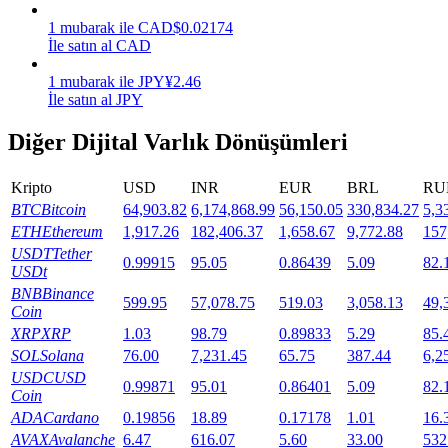
1
mubarak
ile
CAD
$
0.02174
Staking
İle satın al CAD
Yüksek getiri ve anında erişim
1
mubarak
ile
JPY
¥
2.46
İle satın al JPY
Diğer Dijital Varlık Dönüşümleri
Kripto
USD
INR
EUR
BRL
RU
BTC
Bitcoin
64,903.82
6,174,868.99
56,150.05
330,834.27
5,3
ETH
Ethereum
1,917.26
182,406.37
1,658.67
9,772.88
157
USDT
Tether
0.99915
95.05
0.86439
5.09
82.
USDt
Launchpool
BNB
Binance
599.95
57,078.75
519.03
3,058.13
49,
Popüler token'lar kazanmak için esnek staking
Coin
XRP
XRP
1.03
98.79
0.89833
5.29
85.
SOL
Solana
76.00
7,231.45
65.75
387.44
6,2
USDC
USD
0.99871
95.01
0.86401
5.09
82.
Coin
ADA
Cardano
0.19856
18.89
0.17178
1.01
16.
AVAX
Avalanche
6.47
616.07
5.60
33.00
532