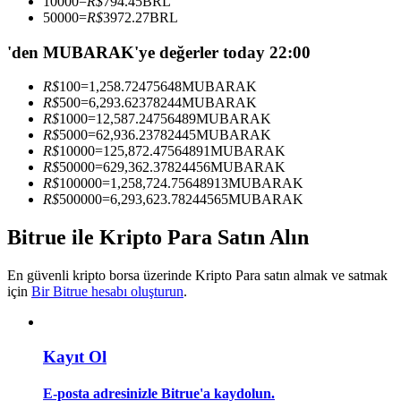
10000
=
R$
794.45
BRL
Kopya Tüccarı Olun
50000
=
R$
3972.27
BRL
Kâr paylaşımı ve kopya ticaret komisyonlarının tadını çıkarın
'den MUBARAK'ye değerler today 22:00
R$
100
=
1,258.72475648
MUBARAK
R$
500
=
6,293.62378244
MUBARAK
R$
1000
=
12,587.24756489
MUBARAK
R$
5000
=
62,936.23782445
MUBARAK
R$
10000
=
125,872.47564891
MUBARAK
R$
50000
=
629,362.37824456
MUBARAK
R$
100000
=
1,258,724.75648913
MUBARAK
R$
500000
=
6,293,623.78244565
MUBARAK
Bilgi
Bitrue ile Kripto Para Satın Alın
Ticaret bilgileri vb. dahil olmak üzere büyük veri analizi.
En güvenli kripto borsa üzerinde Kripto Para satın almak ve satmak
için
Bir Bitrue hesabı oluşturun
.
Kayıt Ol
E-posta adresinizle Bitrue'a kaydolun.