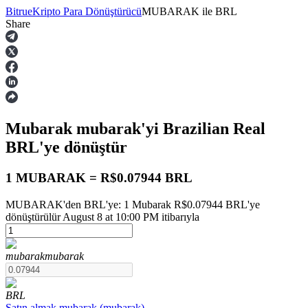
Bitrue
Kripto Para Dönüştürücü
MUBARAK
ile
BRL
Share
Vadeli İşlemler
Mubarak
mubarak
'yi Brazilian Real
BRL
'ye dönüştür
1 MUBARAK = R$0.07944 BRL
MUBARAK'den BRL'ye: 1 Mubarak R$0.07944 BRL'ye
USDT Vadeli İşlemleri
dönüştürülür August 8 at 10:00 PM itibarıyla
Teminat olarak USDT kullanan vadeli işlemler
mubarak
mubarak
BRL
Satın almak
mubarak
(
mubarak
)