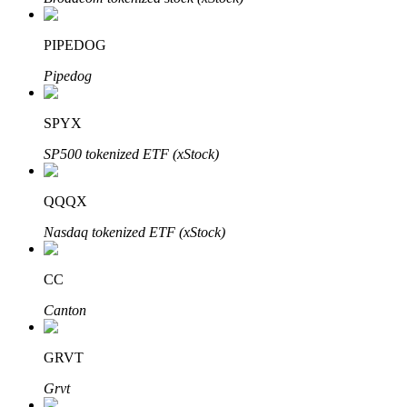
PIPEDOG
Pipedog
Otomatik Yatırım
Uzun vadeli kâr ve esnek çıkarlar elde edin
SPYX
SP500 tokenized ETF (xStock)
QQQX
Nasdaq tokenized ETF (xStock)
CC
Stake Etmeyi Öğrenin
Canton
Pasif gelir kazanma hakkında bilgi edinin
GRVT
Bitrue
AI
Grvt