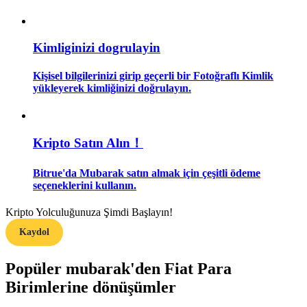
Rehber
Kimliginizi dogrulayin
Vadeli İşlemler Başlangıç Kılavuzu
Kişisel bilgilerinizi girip geçerli bir Fotoğraflı Kimlik
yükleyerek kimliğinizi doğrulayın.
Kripto Satın Alın！
Bitrue'da Mubarak satın almak için çeşitli ödeme
seçeneklerini kullanın.
Ticaret stratejileri
Kripto Yolculuğunuza Şimdi Başlayın!
Nasıl kârlı kalabileceğinizi öğrenin
Kaydol
Popüler mubarak'den Fiat Para
Birimlerine dönüşümler