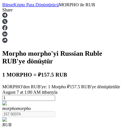
Bitrue
Kripto Para Dönüştürücü
MORPHO
ile
RUB
Share
Vadeli İşlemler
Morpho
morpho
'yi Russian Ruble
RUB
'ye dönüştür
1 MORPHO = ₽157.5 RUB
USDT Vadeli İşlemleri
MORPHO'den RUB'ye: 1 Morpho ₽157.5 RUB'ye dönüştürülür
August 7 at 1:00 AM itibarıyla
Teminat olarak USDT kullanan vadeli işlemler
morpho
morpho
RUB