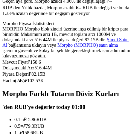
Geçen aya göre, Morpho azaldı 4.06% ile değişti.aşağı ₽--
USDC'yi teminat olarak kullanan vadeli işlemler
RUB'den.
Yıllık bazda, Morpho azaldı ₽-- RUB ile değişti ve bu da
1.33% azalan değerinde bir değişim gösteriyor.
Morpho Piyasa İstatistikleri
MORPHO Morpho blok zinciri üzerine inşa edilmiş bir kripto para
birimidir. Maksimum arzı 1B, mevcut toplam arzı 1000M ve
dolaşımdaki arzı 516.44M ile piyasa değeri 82.15B'dir.
Şimdi Satın
Al
bağlantısına tıklayın veya
Morpho (MORPHO) satın alma
işlemini güvenli ve kolay bir şekilde gerçekleştirmek için adım adım
kılavuzumuza göz atın.
Mevcut Fiyat
₽
158.6
Kopya Ticaret
Dolaşımdaki Arz
516.44M
Piyasa Değeri
₽
82.15B
En iyi traderlarla güçlerinizi birleştirin
Hacim(24s)
₽
102.53K
Morpho Farklı Tutarın Döviz Kurları
'den RUB'ye değerler today 01:00
0.1
=
₽
15.86
RUB
0.5
=
₽
79.3
RUB
1
=
₽
158.6
RUB