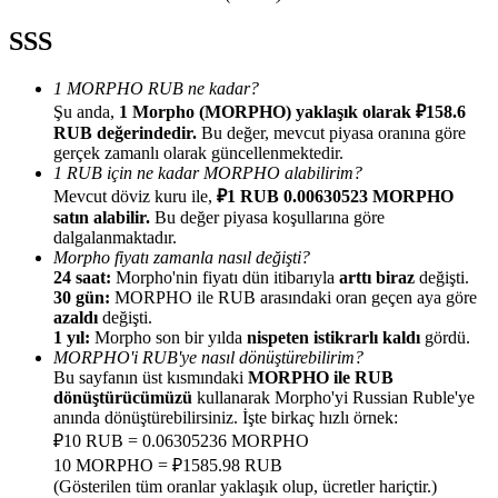
SSS
1 MORPHO RUB ne kadar?
Şu anda,
1 Morpho (MORPHO) yaklaşık olarak ₽158.6
Yönlendirme
RUB değerindedir.
Bu değer, mevcut piyasa oranına göre
gerçek zamanlı olarak güncellenmektedir.
Arkadaşını davet et, nakit ödüller kazan
1 RUB için ne kadar MORPHO alabilirim?
Mevcut döviz kuru ile,
₽1 RUB 0.00630523 MORPHO
Deposit CASHCAT & Win
satın alabilir.
Bu değer piyasa koşullarına göre
dalgalanmaktadır.
Morpho fiyatı zamanla nasıl değişti?
24 saat:
Morpho'nin fiyatı dün itibarıyla
arttı biraz
değişti.
30 gün:
MORPHO ile RUB arasındaki oran geçen aya göre
azaldı
değişti.
1 yıl:
Morpho son bir yılda
nispeten istikrarlı kaldı
gördü.
MORPHO'i RUB'ye nasıl dönüştürebilirim?
Bu sayfanın üst kısmındaki
MORPHO ile RUB
dönüştürücümüzü
kullanarak Morpho'yi Russian Ruble'ye
anında dönüştürebilirsiniz. İşte birkaç hızlı örnek:
₽10 RUB = 0.06305236 MORPHO
10 MORPHO = ₽1585.98 RUB
Deposit CASHCAT & Win
(Gösterilen tüm oranlar yaklaşık olup, ücretler hariçtir.)