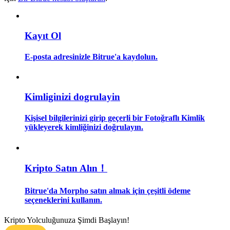
Rehber
Kayıt Ol
Vadeli İşlemler Başlangıç Kılavuzu
E-posta adresinizle Bitrue'a kaydolun.
Kimliginizi dogrulayin
Kişisel bilgilerinizi girip geçerli bir Fotoğraflı Kimlik
yükleyerek kimliğinizi doğrulayın.
Ticaret stratejileri
Nasıl kârlı kalabileceğinizi öğrenin
Kripto Satın Alın！
Bitrue'da Morpho satın almak için çeşitli ödeme
seçeneklerini kullanın.
Kripto Yolculuğunuza Şimdi Başlayın!