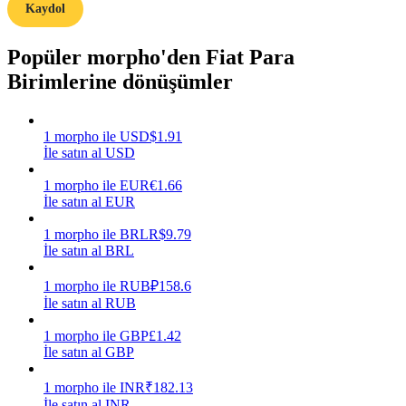
Kaydol
Kazan
Popüler morpho'den Fiat Para
Birimlerine dönüşümler
1
morpho
ile
USD
$
1.91
İle satın al USD
1
morpho
ile
EUR
€
1.66
İle satın al EUR
Power Piggy
1
morpho
ile
BRL
R$
9.79
İle satın al BRL
Günlük rekabetçi ödüller kazanın
1
morpho
ile
RUB
₽
158.6
İle satın al RUB
1
morpho
ile
GBP
£
1.42
İle satın al GBP
1
morpho
ile
INR
₹
182.13
İle satın al INR