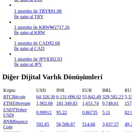
Staking
1
morpho
ile
TRY
₺
91.08
İle satın al TRY
Yüksek getiri ve anında erişim
1
morpho
ile
KRW
₩
2717.26
İle satın al KRW
1
morpho
ile
CAD
$
2.68
İle satın al CAD
1
morpho
ile
JPY
¥
302.93
İle satın al JPY
Diğer Dijital Varlık Dönüşümleri
Launchpool
Kripto
USD
INR
EUR
BRL
RU
Popüler token'lar kazanmak için esnek staking
BTC
Bitcoin
64,326.30
6,131,096.92
55,842.49
329,582.23
5,3
ETH
Ethereum
1,902.68
181,349.83
1,651.74
9,748.61
157
USDT
Tether
0.99912
95.22
0.86735
5.11
82.
USDt
BNB
Binance
592.85
56,506.87
514.66
3,037.57
49,
Coin