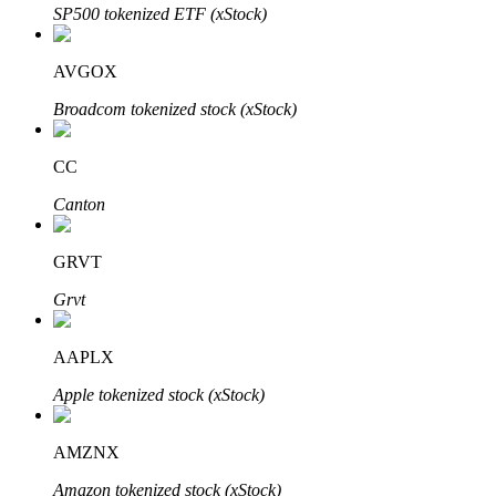
SP500 tokenized ETF (xStock)
AVGOX
Broadcom tokenized stock (xStock)
Bitrue Ortakları
CC
Canton
GRVT
Grvt
AAPLX
Bitrue İş Ortağı
Apple tokenized stock (xStock)
Kullanıcı başına %65'e kadar komisyon!
AMZNX
Amazon tokenized stock (xStock)