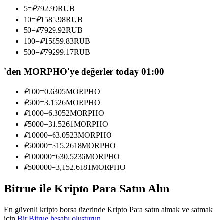
Kopya Tüccarı Olun
5
=
₽
792.99
RUB
10
=
₽
1585.98
RUB
Kâr paylaşımı ve kopya ticaret komisyonlarının tadını çıkarın
50
=
₽
7929.92
RUB
100
=
₽
15859.83
RUB
500
=
₽
79299.17
RUB
'den MORPHO'ye değerler today 01:00
₽
100
=
0.6305
MORPHO
₽
500
=
3.1526
MORPHO
₽
1000
=
6.3052
MORPHO
₽
5000
=
31.5261
MORPHO
Bilgi
₽
10000
=
63.0523
MORPHO
Ticaret bilgileri vb. dahil olmak üzere büyük veri analizi.
₽
50000
=
315.2618
MORPHO
₽
100000
=
630.5236
MORPHO
₽
500000
=
3,152.6181
MORPHO
Bitrue ile Kripto Para Satın Alın
En güvenli kripto borsa üzerinde Kripto Para satın almak ve satmak
için
Bir Bitrue hesabı oluşturun
.