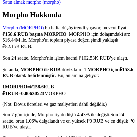
Satın almak
morpho
(
morpho
)
Morpho Hakkında
Morpho (MORPHO)
bu hafta düşüş trendi yaşıyor, mevcut fiyat
COIN-M Vadeli İşlemleri
₽158.6 RUB başına MORPHO
. MORPHO için dolaşımdaki arz
Kripto Para Vadeli İşlemleri
516.44M ile, Morpho'ın toplam piyasa değeri şimdi yaklaşık
₽82.15B RUB.
Son 24 saatte, Morpho'nin işlem hacmi ₽102.53K RUB'ye ulaştı.
TradFi
Şu anda,
MORPHO ile RUB
döviz kuru
1 MORPHO için ₽158.6
Hisse senetleri, döviz, değerli metaller ve emtia türevleri
RUB
olarak
belirlenmiştir
. Bu, anlamına geliyor:
1
MORPHO
=
₽
158.6
RUB
₽
1
RUB
=
0.00630523
MORPHO
(Not: Döviz ücretleri ve gaz maliyetleri dahil değildir.)
Son 7 gün içinde, Morpho fiyatı düştü 4.43% ile değişti.
Son 24
saatte, oran 1.06% dalgalandı ve en yüksek ₽0 RUB ve en düşük ₽0
RUB'ye ulaştı.
USDC Vadeli İşlemleri