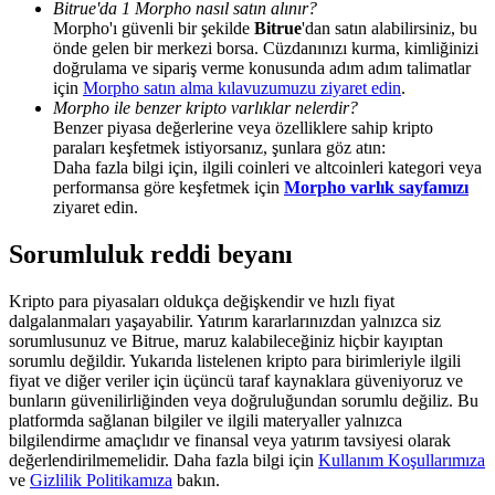
Bitrue'da 1 Morpho nasıl satın alınır?
Share 500000 CASHCAT prize pool
Morpho'ı güvenli bir şekilde
Bitrue
'dan satın alabilirsiniz, bu
önde gelen bir merkezi borsa. Cüzdanınızı kurma, kimliğinizi
doğrulama ve sipariş verme konusunda adım adım talimatlar
için
Morpho satın alma kılavuzumuzu ziyaret edin
.
Exclusive for BitMart Users
Morpho ile benzer kripto varlıklar nelerdir?
Benzer piyasa değerlerine veya özelliklere sahip kripto
Register & Trade to Win 500,000 USDT
paraları keşfetmek istiyorsanız, şunlara göz atın:
Daha fazla bilgi için, ilgili coinleri ve altcoinleri kategori veya
performansa göre keşfetmek için
Morpho varlık sayfamızı
ziyaret edin.
Precious Metals Trading Carnival
Sorumluluk reddi beyanı
Trade Gold & Silver · 33,333 USDT Bonus
Kripto para piyasaları oldukça değişkendir ve hızlı fiyat
dalgalanmaları yaşayabilir. Yatırım kararlarınızdan yalnızca siz
sorumlusunuz ve Bitrue, maruz kalabileceğiniz hiçbir kayıptan
sorumlu değildir. Yukarıda listelenen kripto para birimleriyle ilgili
USDT New User Exclusive 10% APR
fiyat ve diğer veriler için üçüncü taraf kaynaklara güveniyoruz ve
bunların güvenilirliğinden veya doğruluğundan sorumlu değiliz. Bu
USDT Flexible Staking | Daily Rewards
platformda sağlanan bilgiler ve ilgili materyaller yalnızca
bilgilendirme amaçlıdır ve finansal veya yatırım tavsiyesi olarak
değerlendirilmemelidir. Daha fazla bilgi için
Kullanım Koşullarımıza
ve
Gizlilik Politikamıza
bakın.