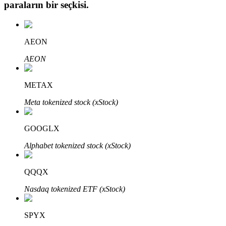
paraların bir seçkisi.
AEON
Otomatik Yatırım
AEON
Uzun vadeli kâr ve esnek çıkarlar elde edin
METAX
Meta tokenized stock (xStock)
GOOGLX
Alphabet tokenized stock (xStock)
Stake Etmeyi Öğrenin
QQQX
Pasif gelir kazanma hakkında bilgi edinin
Nasdaq tokenized ETF (xStock)
Bitrue
AI
SPYX