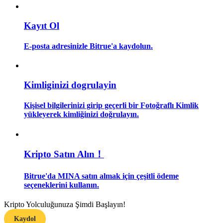
Rehber
Kayıt Ol
Vadeli İşlemler Başlangıç Kılavuzu
E-posta adresinizle Bitrue'a kaydolun.
Kimliginizi dogrulayin
Kişisel bilgilerinizi girip geçerli bir Fotoğraflı Kimlik
yükleyerek kimliğinizi doğrulayın.
Ticaret stratejileri
Kripto Satın Alın！
Nasıl kârlı kalabileceğinizi öğrenin
Bitrue'da MINA satın almak için çeşitli ödeme
seçeneklerini kullanın.
Kripto Yolculuğunuza Şimdi Başlayın!
Kaydol