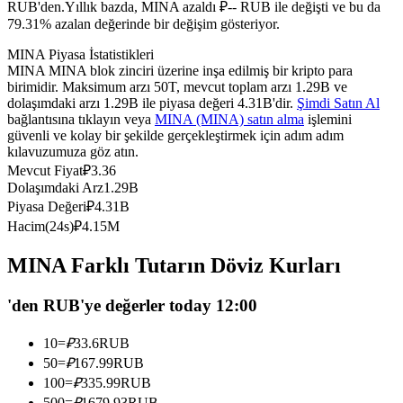
RUB'den.
Yıllık bazda, MINA azaldı ₽-- RUB ile değişti ve bu da
USDC'yi teminat olarak kullanan vadeli işlemler
79.31% azalan değerinde bir değişim gösteriyor.
MINA Piyasa İstatistikleri
MINA MINA blok zinciri üzerine inşa edilmiş bir kripto para
birimidir. Maksimum arzı 50T, mevcut toplam arzı 1.29B ve
dolaşımdaki arzı 1.29B ile piyasa değeri 4.31B'dir.
Şimdi Satın Al
bağlantısına tıklayın veya
MINA (MINA) satın alma
işlemini
güvenli ve kolay bir şekilde gerçekleştirmek için adım adım
kılavuzumuza göz atın.
Mevcut Fiyat
₽
3.36
Dolaşımdaki Arz
1.29B
Kopya Ticaret
Piyasa Değeri
₽
4.31B
Hacim(24s)
₽
4.15M
En iyi traderlarla güçlerinizi birleştirin
MINA Farklı Tutarın Döviz Kurları
'den RUB'ye değerler today 12:00
10
=
₽
33.6
RUB
50
=
₽
167.99
RUB
100
=
₽
335.99
RUB
500
=
₽
1679.93
RUB