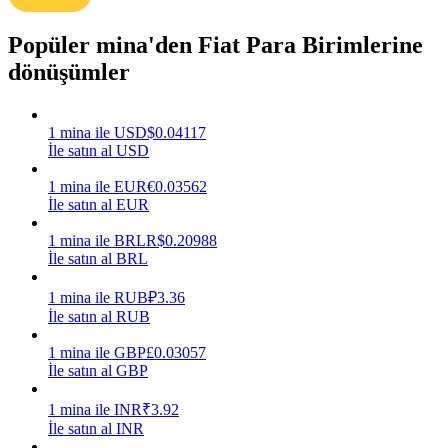
Kazan
Popüler mina'den Fiat Para Birimlerine
dönüşümler
1
mina
ile
USD
$
0.04117
İle satın al USD
1
mina
ile
EUR
€
0.03562
İle satın al EUR
1
mina
ile
BRL
R$
0.20988
Power Piggy
İle satın al BRL
Günlük rekabetçi ödüller kazanın
1
mina
ile
RUB
₽
3.36
İle satın al RUB
1
mina
ile
GBP
£
0.03057
İle satın al GBP
1
mina
ile
INR
₹
3.92
İle satın al INR