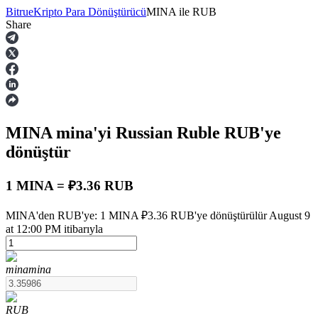
Bitrue
Kripto Para Dönüştürücü
MINA
ile
RUB
Share
Vadeli İşlemler
MINA
mina
'yi Russian Ruble
RUB
'ye
dönüştür
1 MINA = ₽3.36 RUB
USDT Vadeli İşlemleri
MINA'den RUB'ye: 1 MINA ₽3.36 RUB'ye dönüştürülür August 9
at 12:00 PM itibarıyla
Teminat olarak USDT kullanan vadeli işlemler
mina
mina
RUB