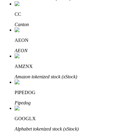
CC
Canton
Bitrue Ortakları
AEON
AEON
AMZNX
Amazon tokenized stock (xStock)
PIPEDOG
Bitrue İş Ortağı
Pipedog
Kullanıcı başına %65'e kadar komisyon!
GOOGLX
Alphabet tokenized stock (xStock)