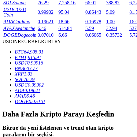
SOL
Solana
76.29
7,258.16
66.01
388.87
6,2
USDC
USD
0.99902
95.04
0.86443
5.09
81.
Coin
BTR Kilitleme
ADA
Cardano
0.19621
18.66
0.16978
1.00
16.
AVAX
Avalanche
6.46
614.84
5.59
32.94
527
BTR sahiplerine özel yatırımlar
DOGE
Dogecoin
0.07010
6.66
0.06065
0.35732
5.7
USD
INR
EUR
BRL
RUB
TRY
BTC
64,905.91
ETH
1,915.91
USDT
0.99916
BNB
603.77
XRP
1.03
SOL
76.29
USDC
0.99902
ADA
0.19621
Krediler
AVAX
6.46
DOGE
0.07010
Kripto destekli borçlanma hizmeti
Daha Fazla Kripto Parayı Keşfedin
Bitrue
'da yeni listelenen ve trend olan kripto
paraların bir seçkisi.