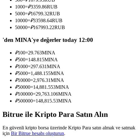
Kopya Tüccarı Olun
1000
=
₽
3359.86
RUB
5000
=
₽
16799.32
RUB
Kâr paylaşımı ve kopya ticaret komisyonlarının tadını çıkarın
10000
=
₽
33598.64
RUB
50000
=
₽
167993.22
RUB
'den MINA'ye değerler today 12:00
₽
100
=
29.763
MINA
₽
500
=
148.815
MINA
₽
1000
=
297.631
MINA
₽
5000
=
1,488.155
MINA
Bilgi
₽
10000
=
2,976.31
MINA
₽
50000
=
14,881.553
MINA
Ticaret bilgileri vb. dahil olmak üzere büyük veri analizi.
₽
100000
=
29,763.106
MINA
₽
500000
=
148,815.53
MINA
Bitrue ile Kripto Para Satın Alın
En güvenli kripto borsa üzerinde Kripto Para satın almak ve satmak
için
Bir Bitrue hesabı oluşturun
.