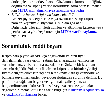
önde gelen bir merkezi borsa. Cüzdanınızı kurma, kimliğinizi
Deposit & Trade BTC to Share 25000 USDT prize pool!
doğrulama ve sipariş verme konusunda adım adım talimatlar
için
MINA satın alma kılavuzumuzu ziyaret edin
.
MINA ile benzer kripto varlıklar nelerdir?
Benzer piyasa değerlerine veya özelliklere sahip kripto
Deposit CASHCAT & Win
paraları keşfetmek istiyorsanız, şunlara göz atın:
Daha fazla bilgi için, ilgili coinleri ve altcoinleri kategori veya
Share 500000 CASHCAT prize pool
performansa göre keşfetmek için
MINA varlık sayfamızı
ziyaret edin.
Sorumluluk reddi beyanı
Exclusive for BitMart Users
Kripto para piyasaları oldukça değişkendir ve hızlı fiyat
Register & Trade to Win 500,000 USDT
dalgalanmaları yaşayabilir. Yatırım kararlarınızdan yalnızca siz
sorumlusunuz ve Bitrue, maruz kalabileceğiniz hiçbir kayıptan
sorumlu değildir. Yukarıda listelenen kripto para birimleriyle ilgili
fiyat ve diğer veriler için üçüncü taraf kaynaklara güveniyoruz ve
bunların güvenilirliğinden veya doğruluğundan sorumlu değiliz. Bu
Precious Metals Trading Carnival
platformda sağlanan bilgiler ve ilgili materyaller yalnızca
bilgilendirme amaçlıdır ve finansal veya yatırım tavsiyesi olarak
Trade Gold & Silver · 33,333 USDT Bonus
değerlendirilmemelidir. Daha fazla bilgi için
Kullanım Koşullarımıza
ve
Gizlilik Politikamıza
bakın.