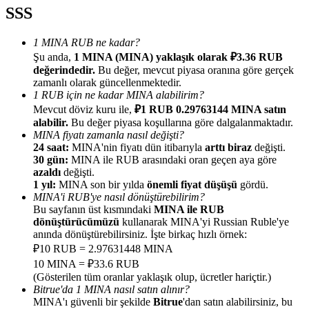
SSS
1 MINA RUB ne kadar?
Şu anda,
1 MINA (MINA) yaklaşık olarak ₽3.36 RUB
değerindedir.
Bu değer, mevcut piyasa oranına göre gerçek
Yönlendirme
zamanlı olarak güncellenmektedir.
1 RUB için ne kadar MINA alabilirim?
Arkadaşını davet et, nakit ödüller kazan
Mevcut döviz kuru ile,
₽1 RUB 0.29763144 MINA satın
alabilir.
Bu değer piyasa koşullarına göre dalgalanmaktadır.
BTC Welcome Rewards
MINA fiyatı zamanla nasıl değişti?
24 saat:
MINA'nin fiyatı dün itibarıyla
arttı biraz
değişti.
30 gün:
MINA ile RUB arasındaki oran geçen aya göre
azaldı
değişti.
1 yıl:
MINA son bir yılda
önemli fiyat düşüşü
gördü.
MINA'i RUB'ye nasıl dönüştürebilirim?
Bu sayfanın üst kısmındaki
MINA ile RUB
dönüştürücümüzü
kullanarak MINA'yi Russian Ruble'ye
anında dönüştürebilirsiniz. İşte birkaç hızlı örnek:
₽10 RUB = 2.97631448 MINA
10 MINA = ₽33.6 RUB
(Gösterilen tüm oranlar yaklaşık olup, ücretler hariçtir.)
Bitrue'da 1 MINA nasıl satın alınır?
BTC Welcome Rewards
MINA'ı güvenli bir şekilde
Bitrue
'dan satın alabilirsiniz, bu