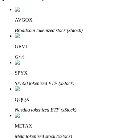
AVGOX
Otomatik Yatırım
Broadcom tokenized stock (xStock)
Uzun vadeli kâr ve esnek çıkarlar elde edin
GRVT
Grvt
SPYX
SP500 tokenized ETF (xStock)
QQQX
Stake Etmeyi Öğrenin
Nasdaq tokenized ETF (xStock)
Pasif gelir kazanma hakkında bilgi edinin
Bitrue
AI
METAX
Meta tokenized stock (xStock)