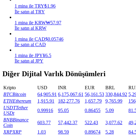
1
mina
ile
TRY
₺
1.96
Staking
İle satın al TRY
Yüksek getiri ve anında erişim
1
mina
ile
KRW
₩
57.97
İle satın al KRW
1
mina
ile
CAD
$
0.05746
İle satın al CAD
1
mina
ile
JPY
¥
6.5
İle satın al JPY
Diğer Dijital Varlık Dönüşümleri
Launchpool
Kripto
USD
INR
EUR
BRL
RU
Popüler token'lar kazanmak için esnek staking
BTC
Bitcoin
64,905.91
6,175,067.61
56,161.53
330,844.92
5,2
ETH
Ethereum
1,915.91
182,277.76
1,657.79
9,765.99
156
USDT
Tether
0.99916
95.05
0.86455
5.09
81.
USDt
BNB
Binance
603.77
57,442.37
522.43
3,077.62
49,
Coin
XRP
XRP
1.03
98.59
0.89674
5.28
84.