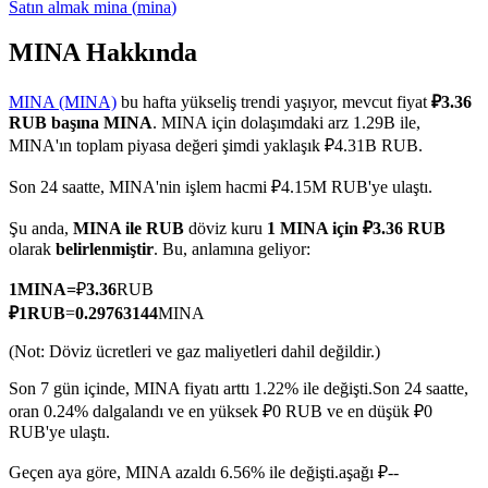
Satın almak
mina
(
mina
)
MINA Hakkında
COIN-M Vadeli İşlemleri
MINA (MINA)
bu hafta yükseliş trendi yaşıyor, mevcut fiyat
₽3.36
RUB başına MINA
. MINA için dolaşımdaki arz 1.29B ile,
Kripto Para Vadeli İşlemleri
MINA'ın toplam piyasa değeri şimdi yaklaşık ₽4.31B RUB.
Son 24 saatte, MINA'nin işlem hacmi ₽4.15M RUB'ye ulaştı.
TradFi
Şu anda,
MINA ile RUB
döviz kuru
1 MINA için ₽3.36 RUB
olarak
belirlenmiştir
. Bu, anlamına geliyor:
Hisse senetleri, döviz, değerli metaller ve emtia türevleri
1
MINA
=
₽
3.36
RUB
₽
1
RUB
=
0.29763144
MINA
(Not: Döviz ücretleri ve gaz maliyetleri dahil değildir.)
Son 7 gün içinde, MINA fiyatı arttı 1.22% ile değişti.
Son 24 saatte,
oran 0.24% dalgalandı ve en yüksek ₽0 RUB ve en düşük ₽0
RUB'ye ulaştı.
Geçen aya göre, MINA azaldı 6.56% ile değişti.aşağı ₽--
USDC Vadeli İşlemleri